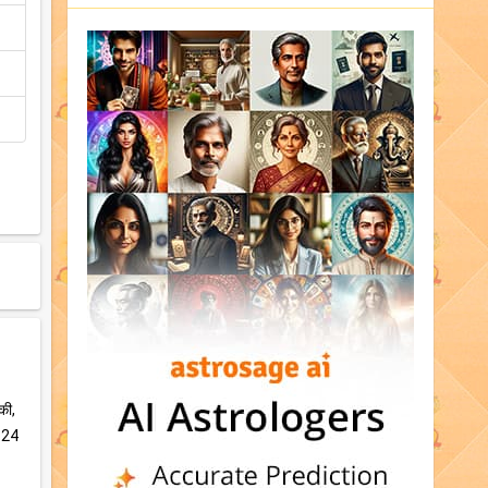
की,
त 24