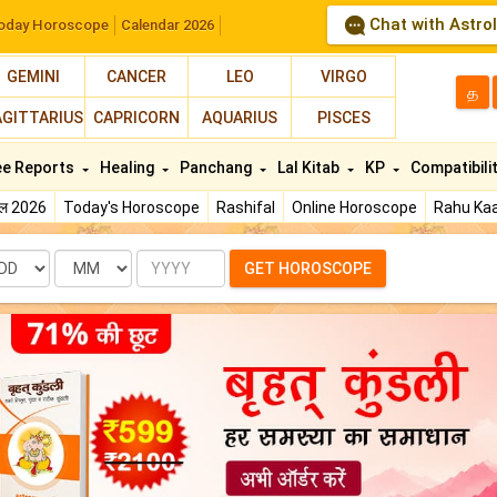
Chat with Astro
oday Horoscope
Calendar 2026
GEMINI
CANCER
LEO
VIRGO
த
AGITTARIUS
CAPRICORN
AQUARIUS
PISCES
ee Reports
Healing
Panchang
Lal Kitab
KP
Compatibili
फल 2026
Today's Horoscope
Rashifal
Online Horoscope
Rahu Kaa
te
Month
Year
GET HOROSCOPE