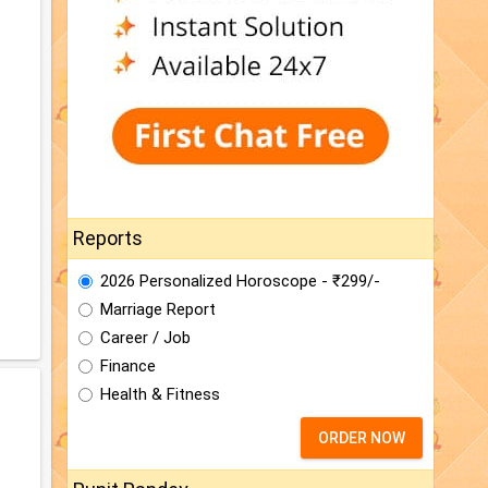
Reports
2026 Personalized Horoscope - ₹299/-
Marriage Report
Career / Job
Finance
Health & Fitness
ORDER NOW