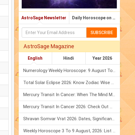
AstroSage Newsletter
Daily Horoscope on Email
SUBSCRIBE
AstroSage Magazine
English
Hindi
Year 2026
Numerology Weekly Horoscope: 9 August To 15 August, 2026
Total Solar Eclipse 2026: Know Zodiac Wise Prediction
Mercury Transit In Cancer: When The Mind Meets The Heart!
Mercury Transit In Cancer 2026: Check Out What It Brings For You
Shravan Somvar Vrat 2026: Dates, Significance & Rituals In August
Weekly Horoscope 3 To 9 August, 2026: List Of Fasts & Festivals