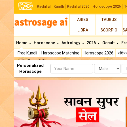
Rashifal
Kundli
Rashifal 2026
Horoscope 2026
T
ARIES
TAURUS
LIBRA
SCORPIO
S
Home
Horoscope
Astrology
2026
Occult
Fr
Free Kundli
Horoscope Matching
Horoscope 2026
राशि
AstroSage AI Shop
Personalized
Name
Da
Horoscope