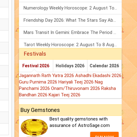
Numerology Weekly Horoscope: 2 August To 8 August, 2026
Friendship Day 2026: What The Stars Say About Your Best Friend!
Mars Transit In Gemini: Embrace The Period Full Of Energy & Intelligence
Tarot Weekly Horoscope: 2 August To 8 August, 2026
Festivals
Festival 2026
Holidays 2026
Calendar 2026
Jagannath Rath Yatra 2026
Ashadhi Ekadashi 2026
Guru Purnima 2026
Hariyali Teej 2026
Nag
Panchami 2026
Onam/Thiruvonam 2026
Raksha
Bandhan 2026
Kajari Teej 2026
Buy Gemstones
Best quality gemstones with
assurance of AstroSage.com