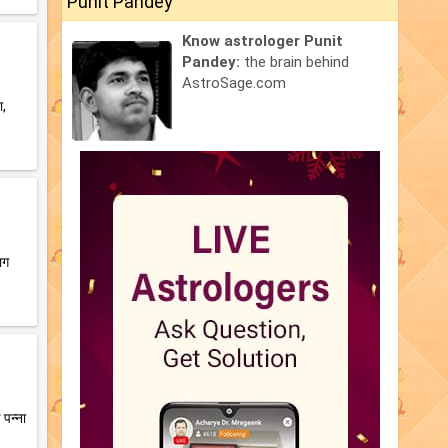
Punit Pandey
Know astrologer Punit
Pandey:
the brain behind
AstroSage.com
ा,
ाग
 पन्ना