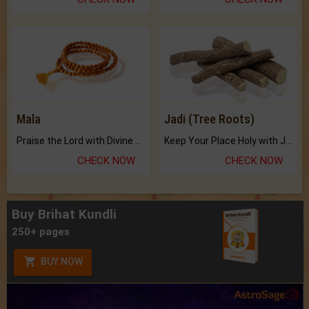
Mala
Jadi (Tree Roots)
Praise the Lord with Divine Energies of Mala.
Keep Your Place Holy with Jadi.
CHECK NOW
CHECK NOW
Buy Brihat Kundli
250+ pages
BUY NOW