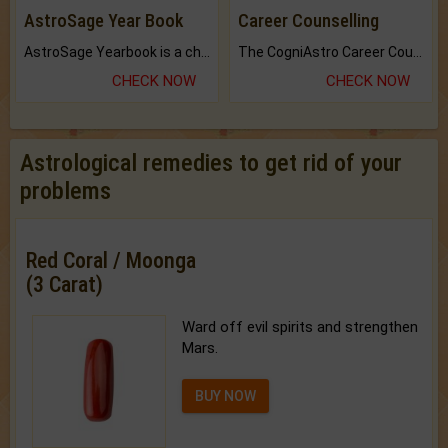
AstroSage Year Book
Career Counselling
AstroSage Yearbook is a channel to fulfill your dreams and destiny.
The CogniAstro Career Counselling Report is the most comprehensive report available on this topic.
CHECK NOW
CHECK NOW
Astrological remedies to get rid of your
problems
Red Coral / Moonga
(3 Carat)
Ward off evil spirits and strengthen
Mars.
BUY NOW