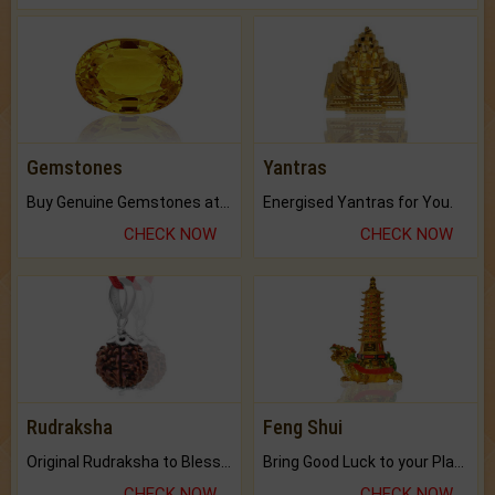
Gemstones
Yantras
Buy Genuine Gemstones at Best Prices.
Energised Yantras for You.
CHECK NOW
CHECK NOW
Rudraksha
Feng Shui
Original Rudraksha to Bless Your Way.
Bring Good Luck to your Place with Feng Shui.
CHECK NOW
CHECK NOW