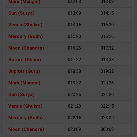
Mars (Mangal)
012:03
013:09
Sun (Surya)
013:09
014:15
Venus (Shukra)
014:15
015:20
Mercury (Budh)
015:20
016:26
Moon (Chandra)
016:26
017:32
Saturn (Shani)
017:32
018:38
Jupiter (Guru)
018:38
019:32
Mars (Mangal)
019:32
020:26
Sun (Surya)
020:26
021:20
Venus (Shukra)
021:20
022:15
Mercury (Budh)
022:15
023:09
Moon (Chandra)
023:09
000:03