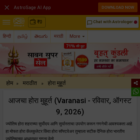

AstroSage AI App
DOWNLOAD NOW
₹
0
Chat with Astrologer
chat_bubble_outline
हिन्दी
தமிழ்
తెలుగు
मराठी
More
होम
मराठीत
होरा मुहूर्त
»
»
आजचा होरा मुहूर्त (Varanasi - रविवार, ऑगस्ट
9, 2026)
ज्योतिष होरा शहराच्या सुर्योदय आणि सुर्यास्ताचा उपयोग करून गणनेची आवश्यकता आहे.
हा मोफत होरा कॅलकुलेटर किंवा होरा सॉफ्टवेअर तुम्हाला सटीक दैनिक होरा भारतीय
ज्योतिषाच्या आधारावर गणना देतो.