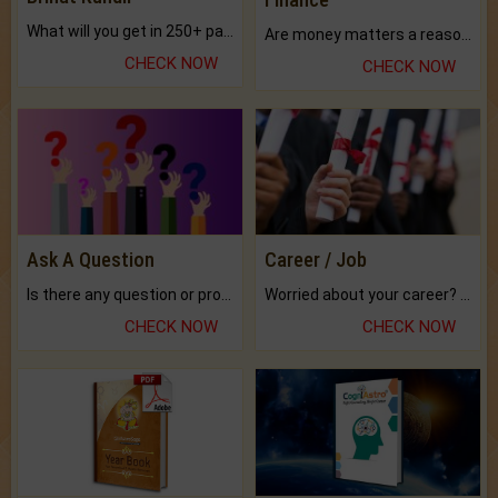
What will you get in 250+ pages Colored Brihat Kundli.
Are money matters a reason for the dark-circles under your eyes?
CHECK NOW
CHECK NOW
Ask A Question
Career / Job
Is there any question or problem lingering.
Worried about your career? don't know what is.
CHECK NOW
CHECK NOW