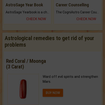
AstroSage Year Book
Career Counselling
AstroSage Yearbook is a channel to fulfill your dreams and destiny.
The CogniAstro Career Counselling Report is the most comprehensive report available on this topic.
CHECK NOW
CHECK NOW
Astrological remedies to get rid of your
problems
Red Coral / Moonga
(3 Carat)
Ward off evil spirits and strengthen
Mars.
BUY NOW