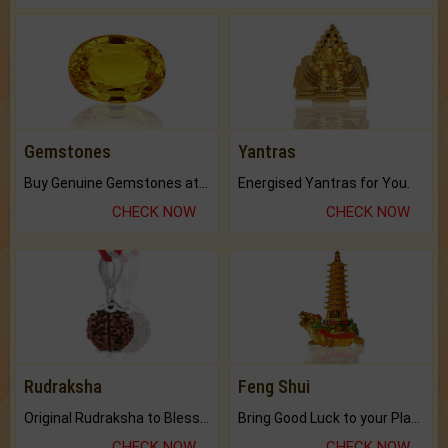
Gemstones
Yantras
Buy Genuine Gemstones at Best Prices.
Energised Yantras for You.
CHECK NOW
CHECK NOW
Rudraksha
Feng Shui
Original Rudraksha to Bless Your Way.
Bring Good Luck to your Place with Feng Shui.
CHECK NOW
CHECK NOW