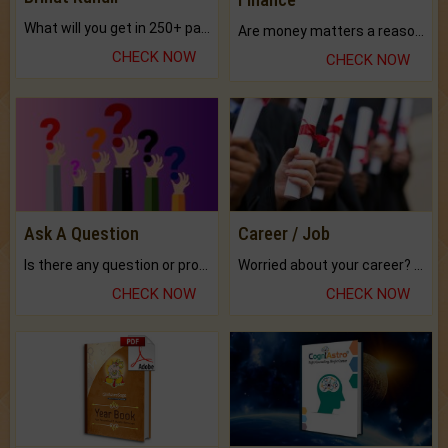
What will you get in 250+ pages Colored Brihat Kundli.
Are money matters a reason for the dark-circles under your eyes?
CHECK NOW
CHECK NOW
Ask A Question
Career / Job
Is there any question or problem lingering.
Worried about your career? don't know what is.
CHECK NOW
CHECK NOW