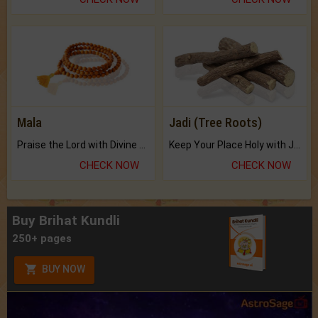
Mala
Jadi (Tree Roots)
Praise the Lord with Divine Energies of Mala.
Keep Your Place Holy with Jadi.
CHECK NOW
CHECK NOW
Buy Brihat Kundli
250+ pages
BUY NOW