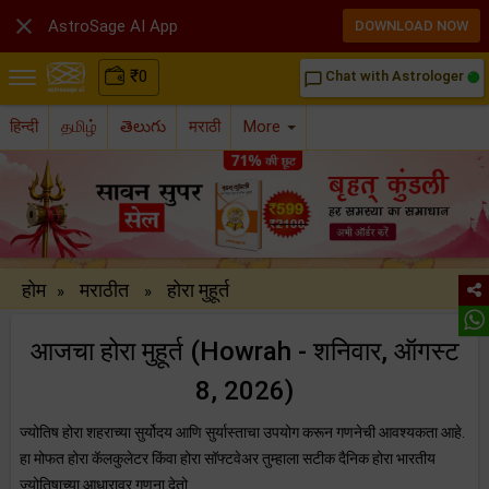

AstroSage AI App
DOWNLOAD NOW
₹
0
Chat with Astrologer
chat_bubble_outline
हिन्दी
தமிழ்
తెలుగు
मराठी
More
होम
मराठीत
होरा मुहूर्त
»
»
आजचा होरा मुहूर्त (Howrah - शनिवार, ऑगस्ट
8, 2026)
ज्योतिष होरा शहराच्या सुर्योदय आणि सुर्यास्ताचा उपयोग करून गणनेची आवश्यकता आहे.
हा मोफत होरा कॅलकुलेटर किंवा होरा सॉफ्टवेअर तुम्हाला सटीक दैनिक होरा भारतीय
ज्योतिषाच्या आधारावर गणना देतो.