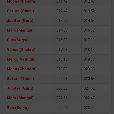
Moon (Chandra)
011:42
012:47
Saturn (Shani)
012:47
013:52
Jupiter (Guru)
013:52
014:58
Mars (Mangal)
014:58
016:03
Sun (Surya)
016:03
017:08
Venus (Shukra)
017:08
018:13
Mercury (Budh)
018:13
019:08
Moon (Chandra)
019:08
020:03
Saturn (Shani)
020:03
020:58
Jupiter (Guru)
020:58
021:52
Mars (Mangal)
021:52
022:47
Sun (Surya)
022:47
023:42