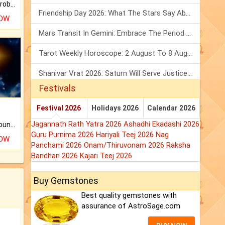
Is there any question or problem lingering.
Friendship Day 2026: What The Stars Say About Your Best Friend!
NOW
Mars Transit In Gemini: Embrace The Period Full Of Energy & Intelligence
Tarot Weekly Horoscope: 2 August To 8 August, 2026
Shanivar Vrat 2026: Saturn Will Serve Justice In Sawan Month!
Festivals
Festival 2026
Holidays 2026
Calendar 2026
Jagannath Rath Yatra 2026
Ashadhi Ekadashi 2026
The CogniAstro Career Counselling Report is the most comprehensive report available on this topic.
Guru Purnima 2026
Hariyali Teej 2026
Nag
NOW
Panchami 2026
Onam/Thiruvonam 2026
Raksha
Bandhan 2026
Kajari Teej 2026
Buy Gemstones
Best quality gemstones with
assurance of AstroSage.com