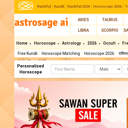
Rashifal
Kundli
Rashifal 2026
Horoscope 2026
T
ARIES
TAURUS
LIBRA
SCORPIO
S
Home
Horoscope
Astrology
2026
Occult
Fr
Free Kundli
Horoscope Matching
Horoscope 2026
राशि
AstroSage AI Shop
Personalized
Name
Da
Horoscope