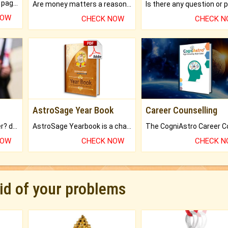
What will you get in 250+ pages Colored Brihat Kundli.
Are money matters a reason for the dark-circles under your eyes?
NOW
CHECK NOW
CHECK 
AstroSage Year Book
Career Counselling
Worried about your career? don't know what is.
AstroSage Yearbook is a channel to fulfill your dreams and destiny.
NOW
CHECK NOW
CHECK 
rid of your problems