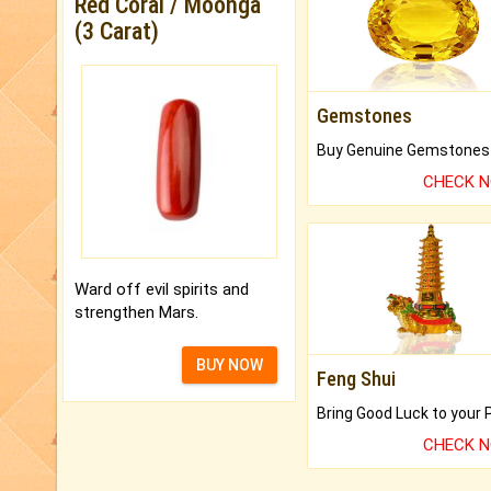
Red Coral / Moonga
(3 Carat)
Gemstones
CHECK 
Ward off evil spirits and
strengthen Mars.
BUY NOW
Feng Shui
CHECK 