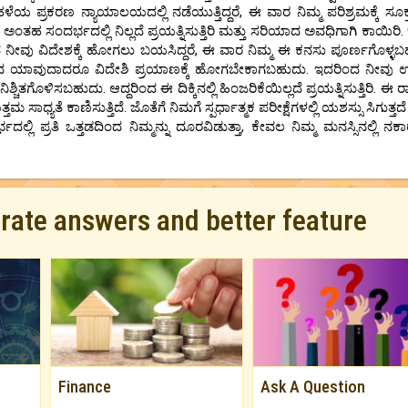
್ರಕರಣ ನ್ಯಾಯಾಲಯದಲ್ಲಿ ನಡೆಯುತ್ತಿದ್ದರೆ, ಈ ವಾರ ನಿಮ್ಮ ಪರಿಶ್ರಮಕ್ಕೆ ಸೂಕ
. ಅಂತಹ ಸಂದರ್ಭದಲ್ಲಿ ನಿಲ್ಲದೆ ಪ್ರಯತ್ನಿಸುತ್ತಿರಿ ಮತ್ತು ಸರಿಯಾದ ಅವಧಿಗಾಗಿ ಕಾಯಿರಿ.
 ನೀವು ವಿದೇಶಕ್ಕೆ ಹೋಗಲು ಬಯಸಿದ್ದರೆ, ಈ ವಾರ ನಿಮ್ಮ ಈ ಕನಸು ಪೂರ್ಣಗೊಳ್ಳಬ
ಂಧಿಸಿದ ಯಾವುದಾದರೂ ವಿದೇಶಿ ಪ್ರಯಾಣಕ್ಕೆ ಹೋಗಬೇಕಾಗಬಹುದು. ಇದರಿಂದ ನೀವು 
್ಚಿತಗೊಳಿಸಬಹುದು. ಆದ್ದರಿಂದ ಈ ದಿಕ್ಕಿನಲ್ಲಿ ಹಿಂಜರಿಕೆಯಿಲ್ಲದೆ ಪ್ರಯತ್ನಿಸುತ್ತಿರಿ. ಈ
ಾಧ್ಯತೆ ಕಾಣಿಸುತ್ತಿದೆ. ಜೊತೆಗೆ ನಿಮಗೆ ಸ್ಪರ್ಧಾತ್ಮಕ ಪರೀಕ್ಷೆಗಳಲ್ಲಿ ಯಶಸ್ಸು ಸಿಗುತ್ತದೆ
ದಲ್ಲಿ ಪ್ರತಿ ಒತ್ತಡದಿಂದ ನಿಮ್ಮನ್ನು ದೂರವಿಡುತ್ತಾ, ಕೇವಲ ನಿಮ್ಮ ಮನಸ್ಸಿನಲ್ಲಿ ನಕಾ
urate answers and better feature
Finance
Ask A Question