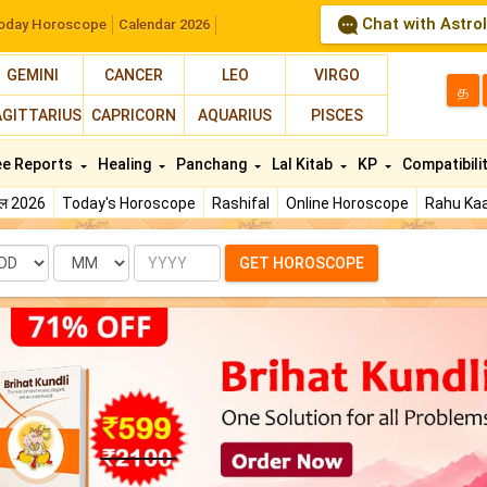
Chat with Astro
oday Horoscope
Calendar 2026
GEMINI
CANCER
LEO
VIRGO
த
AGITTARIUS
CAPRICORN
AQUARIUS
PISCES
ee Reports
Healing
Panchang
Lal Kitab
KP
Compatibili
फल 2026
Today's Horoscope
Rashifal
Online Horoscope
Rahu Kaa
te
Month
Year
GET HOROSCOPE