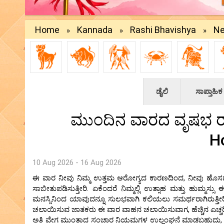
Home
Kannada
Rashi Bhavishya
Ne
»
»
»
ಡೈಲಿ
ಸಾಪ್ತಾಹಿಕ
ಮುಂದಿನ ವಾರದ ವೃಷಭ ರಾಶ
H
10 Aug 2026 - 16 Aug 2026
ಈ ವಾರ ನೀವು ನಿಮ್ಮ ಉತ್ತಮ ಆರೋಗ್ಯದ ಕಾರಣದಿಂದ, ನೀವು ಹೊಸದನ್ನು
ಸಾಬೀತುಪಡಿಸುತ್ತೀರಿ. ಏಕೆಂದರೆ ನಿಮ್ಮಲ್ಲಿ ಉತ್ಸಾಹ ಮತ್ತು ಹುಮ್ಮ
ಮನಸ್ಸಿನಿಂದ ಯಾವುದನ್ನೂ ಸುಲಭವಾಗಿ ಕಲಿಯಲು ಸಮರ್ಥರಾಗಿರುತ್ತೀರಿ
ಚಲಾಯಿಸುವ ಜಾತಕರು ಈ ವಾರ ವಾಹನ ಚಲಾಯಿಸುವಾಗ, ಹೆಚ್ಚಿನ ಎಚ್ಚರಿ
ಅತಿ ವೇಗ ಮುಂತಾದ ಸಂಚಾರ ನಿಯಮಗಳ ಉಲ್ಲಂಘನೆ ಮಾಡಬಹುದು, ಇದಕ್