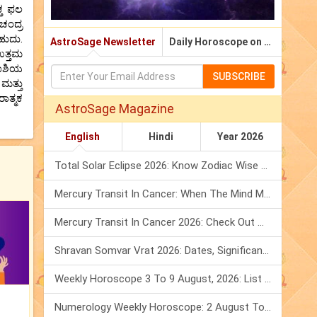
್ತ ಫಲ
 ಚಂದ್ರ
ಹುದು.
AstroSage Newsletter
Daily Horoscope on Email
ಉತ್ತಮ
 ರಾಶಿಯ
SUBSCRIBE
 ಮತ್ತು
ರಾತ್ಮಕ
AstroSage Magazine
English
Hindi
Year 2026
Total Solar Eclipse 2026: Know Zodiac Wise Prediction
Mercury Transit In Cancer: When The Mind Meets The Heart!
Mercury Transit In Cancer 2026: Check Out What It Brings For You
Shravan Somvar Vrat 2026: Dates, Significance & Rituals In August
Weekly Horoscope 3 To 9 August, 2026: List Of Fasts & Festivals
Numerology Weekly Horoscope: 2 August To 8 August, 2026