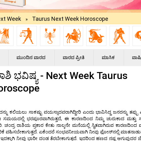
xt Week
Taurus Next Week Horoscope
»
ಮುಂದಿನ ವಾರದ
ವಾರದ ಪ್ರೀತಿ
ಮಾಸಿಕ
ವಾರ್
ಿ ಭವಿಷ್ಯ - Next Week Taurus
oroscope
 ಕಲಿಯಲು ಸಾಕಷ್ಟು ವಯಸ್ಸಾದವರಾಗಿದ್ದೀರಿ ಎಂದು ಭಾವಿಸಿದ್ದ ಜನರನ್ನು ತಪ್ಪು
ಸ್ಸು ಈ ಸಮಯದಲ್ಲಿ ಭರಪೂರವಾಗಿರುತ್ತದೆ, ಈ ಕಾರಣದಿಂದ ನಿಮ್ಮ ಚುರುಕಾದ ಮತ್ತು ಸ
. ಚಂದ್ರ ರಾಶಿಯ ಪ್ರಕಾರ ಕೇತು ನಾಲ್ಕನೇ ಮನೆಯಲ್ಲಿ ಸ್ಥಿತವಾಗಿರುವ ಕಾರಣದಿಂದ
ಕೆ ವಹಿಸಬೇಕಾಗುತ್ತದೆ. ಏಕೆಂದರೆ ಸಂಭವನೀಯವಾಗಿ ನೀವು ಫೋನ್‌ನಲ್ಲಿ ಮಾತನಾಡು
ಕಾಗಿ ನೀವು ಭಾರೀ ದಂಡ ತೆರಬೇಕಾಗುತ್ತದೆ. ಇದರಿಂದ ಹಣದ ನಷ್ಟ ಆಗುವುದರ ಜೊ