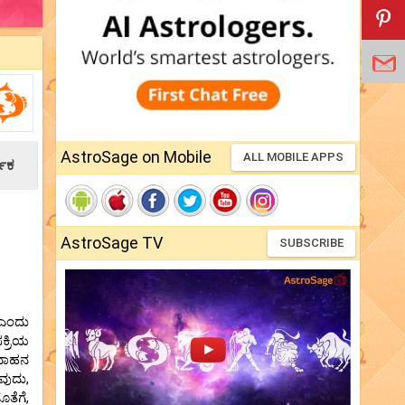
AstroSage on Mobile
ALL MOBILE APPS
ಷಿಕ
AstroSage TV
SUBSCRIBE
 ಎಂದು
ಕ್ರಿಯ
 ವಾಹನ
ವುದು,
ತೆಗೆ,