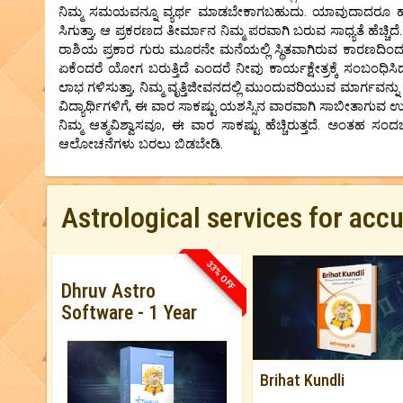
ನಿಮ್ಮ ಸಮಯವನ್ನೂ ವ್ಯರ್ಥ ಮಾಡಬೇಕಾಗಬಹುದು. ಯಾವುದಾದರೂ ಹಳೆಯ ಪ
ಸಿಗುತ್ತಾ, ಆ ಪ್ರಕರಣದ ತೀರ್ಮಾನ ನಿಮ್ಮ ಪರವಾಗಿ ಬರುವ ಸಾಧ್ಯತೆ ಹೆಚ್ಚಿದೆ
ರಾಶಿಯ ಪ್ರಕಾರ ಗುರು ಮೂರನೇ ಮನೆಯಲ್ಲಿ ಸ್ಥಿತವಾಗಿರುವ ಕಾರಣದಿಂದ
ಏಕೆಂದರೆ ಯೋಗ ಬರುತ್ತಿದೆ ಎಂದರೆ ನೀವು ಕಾರ್ಯಕ್ಷೇತ್ರಕ್ಕೆ ಸಂಬ
ಲಾಭ ಗಳಿಸುತ್ತಾ, ನಿಮ್ಮ ವೃತ್ತಿಜೀವನದಲ್ಲಿ ಮುಂದುವರಿಯುವ ಮಾರ್ಗವನ್ನು ನಿಶ
ವಿದ್ಯಾರ್ಥಿಗಳಿಗೆ, ಈ ವಾರ ಸಾಕಷ್ಟು ಯಶಸ್ಸಿನ ವಾರವಾಗಿ ಸಾಬೀತಾಗುವ ಉತ್ತಮ ಸ
ನಿಮ್ಮ ಆತ್ಮವಿಶ್ವಾಸವೂ, ಈ ವಾರ ಸಾಕಷ್ಟು ಹೆಚ್ಚಿರುತ್ತದೆ. ಅಂತಹ ಸಂದರ್ಭ
ಆಲೋಚನೆಗಳು ಬರಲು ಬಿಡಬೇಡಿ.
Astrological services for acc
33% OFF
Dhruv Astro
Software - 1 Year
Brihat Kundli