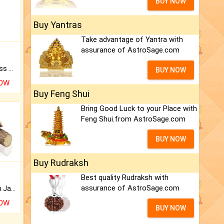
BUY NOW
Buy Yantras
Take advantage of Yantra with
assurance of AstroSage.com
Original Rudraksha to Bless Your Way.
BUY NOW
NOW
Buy Feng Shui
Bring Good Luck to your Place with
Feng Shui.from AstroSage.com
BUY NOW
Buy Rudraksh
Best quality Rudraksh with
assurance of AstroSage.com
Keep Your Place Holy with Jadi.
NOW
BUY NOW