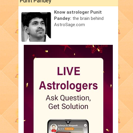
Punit Pandey
Know astrologer Punit
Pandey:
the brain behind
AstroSage.com