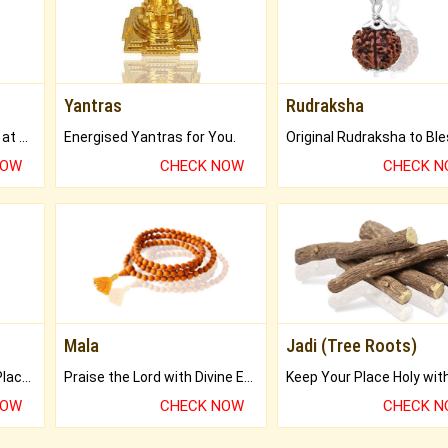
Yantras
Rudraksha
Buy Genuine Gemstones at Best Prices.
Energised Yantras for You.
NOW
CHECK NOW
CHECK 
Mala
Jadi (Tree Roots)
Bring Good Luck to your Place with Feng Shui.
Praise the Lord with Divine Energies of Mala.
NOW
CHECK NOW
CHECK 