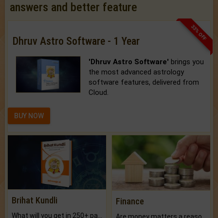
answers and better feature
33% OFF
Dhruv Astro Software - 1 Year
'Dhruv Astro Software'
brings you
the most advanced astrology
software features, delivered from
Cloud.
BUY NOW
Brihat Kundli
Finance
What will you get in 250+ pages Colored Brihat Kundli.
Are money matters a reason for the dark-circles under your eyes?