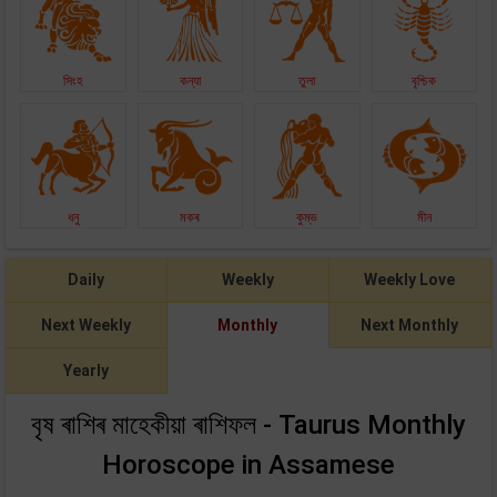
সিংহ
কন্যা
তুলা
বৃশ্চিক
ধনু
মকৰ
কুম্ভ
মীন
Daily
Weekly
Weekly Love
Next Weekly
Monthly
Next Monthly
Yearly
বৃষ ৰাশিৰ মাহেকীয়া ৰাশিফল - Taurus Monthly
Horoscope in Assamese