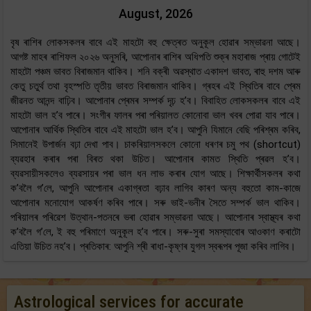
August, 2026
বৃষ ৰাশিৰ লোকসকলৰ বাবে এই মাহটো বহু ক্ষেত্ৰত অনুকূল হোৱাৰ সম্ভাৱনা আছে।
আগষ্ট মাহৰ ৰাশিফল ২০২৬ অনুসৰি, আপোনাৰ ৰাশিৰ অধিপতি শুক্ৰ মহাৰাজ প্ৰায় গোটেই
মাহটো পঞ্চম ভাবত বিৰাজমান থাকিব। শনি বক্ৰী অৱস্থাত একাদশ ভাবত, ৰাহু দশম আৰু
কেতু চতুৰ্থ তথা বৃহস্পতি তৃতীয় ভাবত বিৰাজমান থাকিব। গ্ৰহৰ এই স্থিতিৰ বাবে প্ৰেম
জীৱনত আনন্দ বাঢ়িব। আপোনাৰ প্ৰেমৰ সম্পৰ্ক দৃঢ় হ’ব। বিবাহিত লোকসকলৰ বাবে এই
মাহটো ভাল হ’ব পাৰে। সংগীৰ ফালৰ পৰা পৰিয়ালত কোনোবা ভাল খবৰ পোৱা যাব পাৰে।
আপোনাৰ আৰ্থিক স্থিতিৰ বাবে এই মাহটো ভাল হ’ব। আপুনি যিমানে বেছি পৰিশ্ৰম কৰিব,
সিমানেই উপাৰ্জন বঢ়া দেখা পাব। চাকৰিয়ালসকলে কোনো ধৰণৰ চমু পথ (shortcut)
ব্যৱহাৰ কৰাৰ পৰা বিৰত থকা উচিত। আপোনাৰ কামত স্থিতি প্ৰৱল হ’ব।
ব্যৱসায়ীসকলেও ব্যৱসায়ৰ পৰা ভাল ধন লাভ কৰাৰ যোগ আছে। শিক্ষাৰ্থীসকলৰ কথা
ক’বলৈ গ’লে, আপুনি আপোনাৰ একাগ্ৰতা বঢ়াব লাগিব কাৰণ অন্য বহুতো কাম-কাজে
আপোনাৰ মনোযোগ আকৰ্ষণ কৰিব পাৰে। সৰু ভাই-ভনীৰ সৈতে সম্পৰ্ক ভাল থাকিব।
পৰিয়ালৰ পৰিৱেশ উত্থান-পতনৰে ভৰা হোৱাৰ সম্ভাৱনা আছে। আপোনাৰ স্বাস্থ্যৰ কথা
ক’বলৈ গ’লে, ই বহু পৰিমাণে অনুকূল হ’ব পাৰে। সৰু-সুৰা সমস্যাবোৰ আওকাণ কৰাটো
এতিয়া উচিত নহ’ব। প্ৰতিকাৰ: আপুনি শ্ৰী ৰাধা-কৃষ্ণৰ যুগল স্বৰূপৰ পূজা কৰিব লাগিব।
Astrological services for accurate