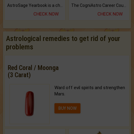
AstroSage Yearbook is a channel to fulfill your dreams and destiny.
The CogniAstro Career Counselling Report is the most comprehensive report available on this topic.
CHECK NOW
CHECK NOW
Astrological remedies to get rid of your
problems
Red Coral / Moonga
(3 Carat)
Ward off evil spirits and strengthen
Mars.
BUY NOW