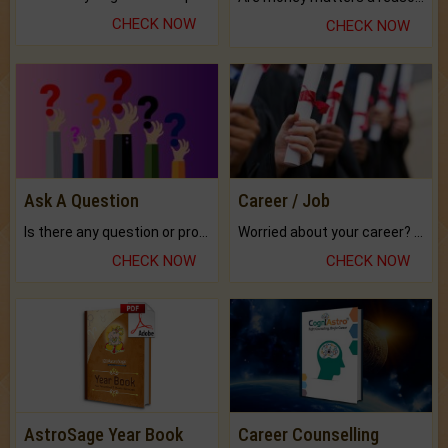
CHECK NOW
CHECK NOW
Ask A Question
Career / Job
Is there any question or problem lingering.
Worried about your career? don't know what is.
CHECK NOW
CHECK NOW
AstroSage Year Book
Career Counselling