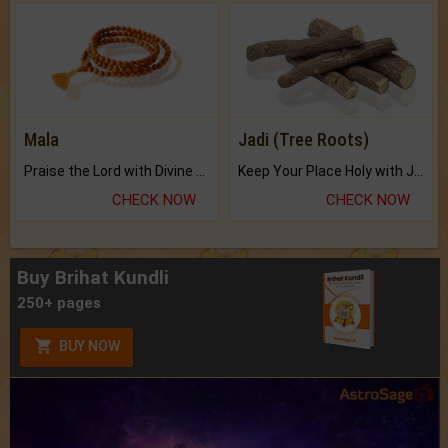
Mala
Jadi (Tree Roots)
Praise the Lord with Divine Energies of Mala.
Keep Your Place Holy with Jadi.
CHECK NOW
CHECK NOW
Buy Brihat Kundli
250+ pages
BUY NOW