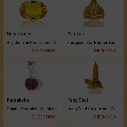
Gemstones
Yantras
Buy Genuine Gemstones at Best Prices.
Energised Yantras for You.
CHECK NOW
CHECK NOW
Rudraksha
Feng Shui
Original Rudraksha to Bless Your Way.
Bring Good Luck to your Place with Feng Shui.
CHECK NOW
CHECK NOW