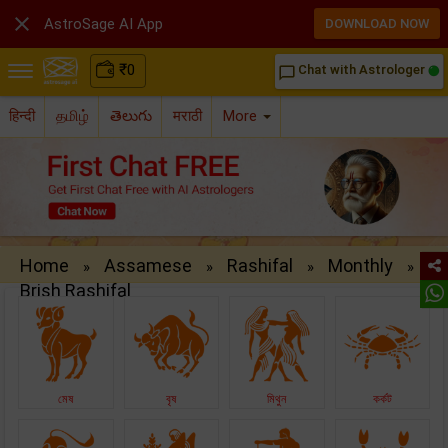

AstroSage AI App
DOWNLOAD NOW
₹
0
Chat with Astrologer
chat_bubble_outline
हिन्दी
தமிழ்
తెలుగు
मराठी
More
Home
Assamese
Rashifal
Monthly
»
»
»
»
Brish Rashifal
মেষ
বৃষ
মিথুন
কৰ্কট