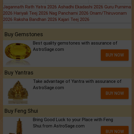
Jagannath Rath Yatra 2026
Ashadhi Ekadashi 2026
Guru Purnima
2026
Hariyali Teej 2026
Nag Panchami 2026
Onam/Thiruvonam
2026
Raksha Bandhan 2026
Kajari Teej 2026
Buy Gemstones
Best quality gemstones with assurance of
AstroSage.com
BUY NOW
Buy Yantras
Take advantage of Yantra with assurance of
AstroSage.com
BUY NOW
Buy Feng Shui
Bring Good Luck to your Place with Feng
Shui.from AstroSage.com
BUY NOW