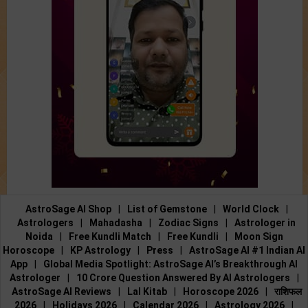
AstroSage AI Shop
|
List of Gemstone
|
World Clock
|
Astrologers
|
Mahadasha
|
Zodiac Signs
|
Astrologer in
Noida
|
Free Kundli Match
|
Free Kundli
|
Moon Sign
Horoscope
|
KP Astrology
|
Press
|
AstroSage AI #1 Indian AI
App
|
Global Media Spotlight: AstroSage AI’s Breakthrough AI
Astrologer
|
10 Crore Question Answered By AI Astrologers
|
AstroSage AI Reviews
|
Lal Kitab
|
Horoscope 2026
|
राशिफल
2026
|
Holidays 2026
|
Calendar 2026
|
Astrology 2026
|