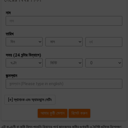
নাম
তারিখ
সময় (24 ঘন্টার বিন্যাসে)
জন্মস্থান
[+] স্থানাংক এবং অ্যাডভান্স সেটিং
এই কুণ্ডলী বা কুষ্ঠি মিলন পদ্ধতি বিবাহের পূর্বে জাতকদের কুষ্ঠির গুণাবলী ও বৈশিষ্ট গুলিকে বিশ্লেষণ