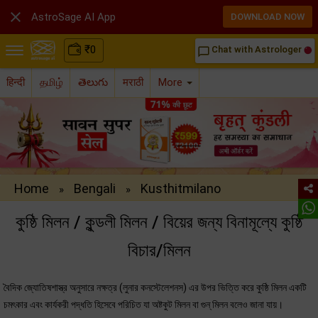

AstroSage AI App
DOWNLOAD NOW
₹
0
Chat with Astrologer
chat_bubble_outline
हिन्दी
தமிழ்
తెలుగు
मराठी
More
Home
Bengali
Kusthitmilano
»
»
কুষ্ঠি মিলন / কুন্ডলী মিলন / বিয়ের জন্য বিনামূল্যে কুষ্ঠি
বিচার/মিলন
বৈদিক জ্যোতিষশাস্ত্র অনুসারে নক্ষত্র (লুনার কনস্টেলেশনস) এর উপর ভিত্তি করে কুষ্ঠি মিলন একটি
চমৎকার এবং কার্যকরী পদ্ধতি হিসেবে পরিচিত যা অষ্টকুট মিলন বা গুন্ মিলন বলেও জানা যায়।