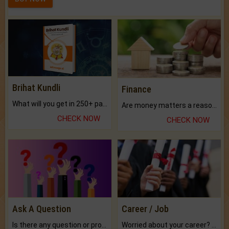
Brihat Kundli
Finance
What will you get in 250+ pages Colored Brihat Kundli.
Are money matters a reason for the dark-circles under your eyes?
CHECK NOW
CHECK NOW
Ask A Question
Career / Job
Is there any question or problem lingering.
Worried about your career? don't know what is.