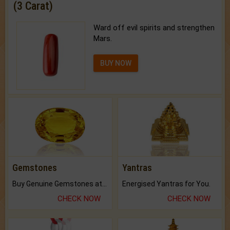
(3 Carat)
Ward off evil spirits and strengthen
Mars.
BUY NOW
Gemstones
Yantras
Buy Genuine Gemstones at Best Prices.
Energised Yantras for You.
CHECK NOW
CHECK NOW