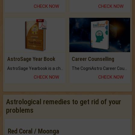
CHECK NOW
CHECK NOW
AstroSage Year Book
Career Counselling
AstroSage Yearbook is a channel to fulfill your dreams and destiny.
The CogniAstro Career Counselling Report is the most comprehensive report available on this topic.
CHECK NOW
CHECK NOW
Astrological remedies to get rid of your
problems
Red Coral / Moonga