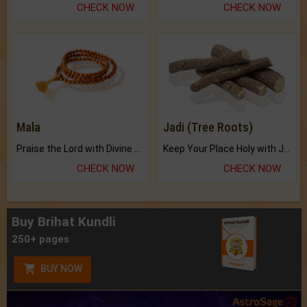
CHECK NOW
CHECK NOW
Mala
Jadi (Tree Roots)
Praise the Lord with Divine Energies of Mala.
Keep Your Place Holy with Jadi.
CHECK NOW
CHECK NOW
Buy Brihat Kundli
250+ pages
BUY NOW