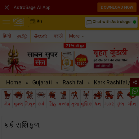

AstroSage AI App
DOWNLOAD NOW
₹
0
Chat with Astrologer
chat_bubble_outline
हिन्दी
தமிழ்
తెలుగు
मराठी
More
Home
Gujarati
Rashifal
Kark Rashifal /..
»
»
»
મેષ
વૃષભ
મિથુન
કર્ક
સિંહ
કન્યા
તુલા
વૃશ્ચિક
ધન
મકર
કુંભ
મીન
કર્ક રાશિફળ