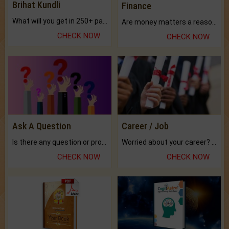
Brihat Kundli
Finance
What will you get in 250+ pages Colored Brihat Kundli.
Are money matters a reason for the dark-circles under your eyes?
CHECK NOW
CHECK NOW
Ask A Question
Career / Job
Is there any question or problem lingering.
Worried about your career? don't know what is.
CHECK NOW
CHECK NOW