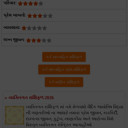
પરિવાર:
પ્રેમ બાબતો:
વ્યવસાય:
લગ્ન જીવન:
કર્ક સાપ્તાહિક રાશિફળ
કર્ક સાપ્તાહિક પ્રેમ રાશિફળ
કર્ક માસિક રાશિફળ
»
વ્યક્તિગત રાશિફળ 2026
વ્યક્તિગત રાશિફળ માં તમે મેળવશો વૈદિક જ્યોતિષ વિદ્યા
ની ગણતરીઓ ના આધારે તમારા પ્રેમ જીવન, કારકિર્દી,
દામ્પત્ય જીવન, કુટુંબ, નાણાકીય અને આરોગ્ય વિશે
વિસ્તૃત વ્યક્તિગત કેન્દ્રિત આગાહીઓ.