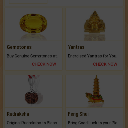
Gemstones
Yantras
Buy Genuine Gemstones at Best Prices.
Energised Yantras for You.
CHECK NOW
CHECK NOW
Rudraksha
Feng Shui
Original Rudraksha to Bless Your Way.
Bring Good Luck to your Place with Feng Shui.