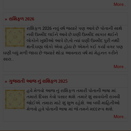
More...
»
રાશિફળ 2026
રાશિફળ 2026 નવું વર્ષ જયારે પણ આવે છે પોતાની સાથે
નવી ઉમ્મીદ લઈને આવે છે.ઘણી ઉમ્મીદ સાકાર થઈને
લોકોને ખુશીઓ આપે છે,તો ત્યાં ઘણી ઉમ્મીદ પુરી નથી
થતી.ઘણા લોકો એવા હોય છે એમને કઈ કર્યા વગર પણ
ઘણી બધું મળી જાય છે જયારે થોડા આવનારા વર્ષ માં મેહનત કરીને
સારા...
More...
»
ગુજરાતી આજ નું રાશિફળ 2025
હવે મેળવો આજ નું રાશિફળ તમારી પોતાની ભાષા માં.
તમારો દિવસ કેવો પસાર થશે. તમારે શું સાવચેતી રાખવી
જોઈએ. તમારા માટે શું શુભ રહેશે. આ બધી માહિતીઓ
મેળવો હવે પોતાની ભાષા માં જે તમને મદદરૂપ થશે.
More...