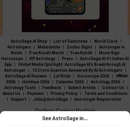
AstroSage AI Shop
|
List of Gemstone
|
World Clock
|
Astrologers
|
Mahadasha
|
Zodiac Signs
|
Astrologer in
Noida
|
Free Kundli Match
|
Free Kundli
|
Moon Sign
Horoscope
|
KP Astrology
|
Press
|
AstroSage AI #1 Indian AI
App
|
Global Media Spotlight: AstroSage AI’s Breakthrough AI
Astrologer
|
10 Crore Question Answered By AI Astrologers
|
AstroSage AI Reviews
|
Lal Kitab
|
Horoscope 2026
|
राशिफल
2026
|
Holidays 2026
|
Calendar 2026
|
Astrology 2026
|
Astrology Tools
|
Feedback
|
Submit Article
|
Contact Us
|
About Us
|
Payment
|
Privacy Policy
|
Terms and Conditions
|
Support
|
Jobs@AstroSage
|
Astrologer Registration
Online Consultation
See AstroSage in...
Talk to Astrologers
|
Chat with Astrologer
|
Online Astrology
જ્યોતિષ સાથે
જ્યોતિષ સાથે
Consultation
|
Marriage Astrologers
|
Tarot Readers
|