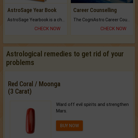
AstroSage Year Book
Career Counselling
AstroSage Yearbook is a channel to fulfill your dreams and destiny.
The CogniAstro Career Counselling Report is the most comprehensive report available on this topic.
CHECK NOW
CHECK NOW
Astrological remedies to get rid of your
problems
Red Coral / Moonga
(3 Carat)
Ward off evil spirits and strengthen
Mars.
BUY NOW