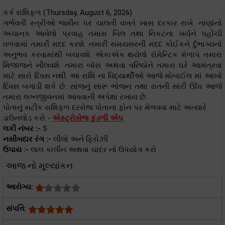
કર્ક રાશિફળ (Thursday, August 6, 2026)
ગર્ભવતી સ્ત્રીઓ જમીન પર ચાલતી વખતે ખાસ દરકાર રાખે. નાણાંનો
અચાનક આવેલો પ્રવાહ તમારા બિલ તથા નિકટના ખર્ચને પહોંચી
વળવામાં તમારી મદદ કરશે. તમારી સમયસરની મદદ કોઈકને ર્દુભાગ્યનો
અનુભવ કરવામાંથી બચાવશે. એકાએક થયેલો રૉમેન્ટિક મેળાપ તમારા
મિજાજને ખીલવશે. તમારા બૉસ અથવા વરિષ્ઠોને તમારા ઘરે આમંત્રવા
માટે સારો દિવસ નથી. આ રાશિ ના વિદ્યાર્થીઓ આજે મોબાઈલ માં આખો
દિવસ બગાડી શકે છે. સાંજનું સારૂં ભોજન તથા રાતની સારી ઊંઘ આજે
તમારા લગ્નજીવનમાં આવવાની અપેક્ષા રખાય છે.
પોતાનું સટીક રાશિફળ દરરોજ પોતાના ફોન પર મેળવવા માટે અત્યારે
ડાઉનલોડ કરો -
એસ્ટ્રોસેજ કુંડળી એપ
લકી નંબર :-
5
નસીબદાર રંગ :-
લીલો અને ફિરોઝી
ઉપાય :-
લાલ કાલીન અથવા ચાદર નો ઉપયોગ કરો
આજ નો મૂલ્યાંકન
આરોગ્ય:
સંપત્તિ: