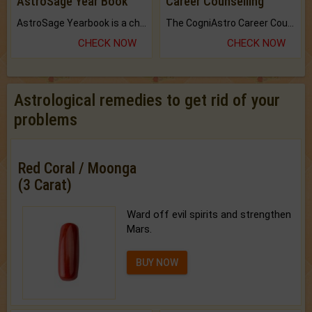
AstroSage Year Book
Career Counselling
AstroSage Yearbook is a channel to fulfill your dreams and destiny.
The CogniAstro Career Counselling Report is the most comprehensive report available on this topic.
CHECK NOW
CHECK NOW
Astrological remedies to get rid of your
problems
Red Coral / Moonga
(3 Carat)
Ward off evil spirits and strengthen
Mars.
BUY NOW