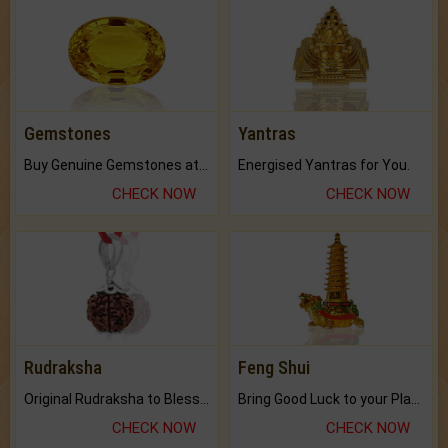
Gemstones
Yantras
Buy Genuine Gemstones at Best Prices.
Energised Yantras for You.
CHECK NOW
CHECK NOW
Rudraksha
Feng Shui
Original Rudraksha to Bless Your Way.
Bring Good Luck to your Place with Feng Shui.
CHECK NOW
CHECK NOW