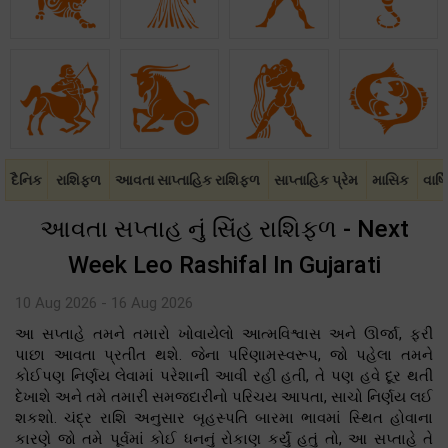
દૈનિક
રાશિફળ
આવતા સાપ્તાહિક રાશિફળ
સાપ્તાહિક પ્રેમ
માસિક
વાર્ષ
આવતા સપ્તાહ નું સિંહ રાશિફળ - Next
Week Leo Rashifal In Gujarati
10 Aug 2026 - 16 Aug 2026
આ સપ્તાહે તમને તમારો ખોવાયેલો આત્મવિશ્વાસ અને ઊર્જા, ફરી
પાછા આવતા પ્રતીત થશે. જેના પરિણામસ્વરૂપ, જો પહેલા તમને
કોઈપણ નિર્ણય લેવામાં પરેશાની આવી રહી હતી, તે પણ હવે દૂર થતી
દેખાશે અને તમે તમારી સમજદારીનો પરિચય આપતા, સાચો નિર્ણય લઈ
શકશો. ચંદ્ર રાશિ અનુસાર બૃહસ્પતિ બારમા ભાવમાં સ્થિત હોવાના
કારણે જો તમે પૂર્વમાં કોઈ ધનનું રોકાણ કર્યું હતું તો, આ સપ્તાહે તે