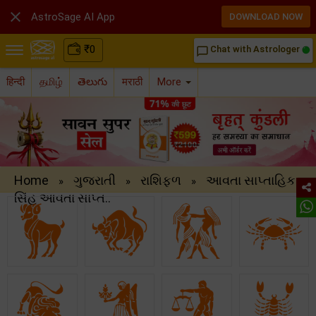

AstroSage AI App
DOWNLOAD NOW
₹
0
Chat with Astrologer
chat_bubble_outline
हिन्दी
தமிழ்
తెలుగు
मराठी
More
Home
ગુજરાતી
રાશિફળ
આવતા સાપ્તાહિક ..
»
»
»
સિંહ આવતા સાપ્ત..