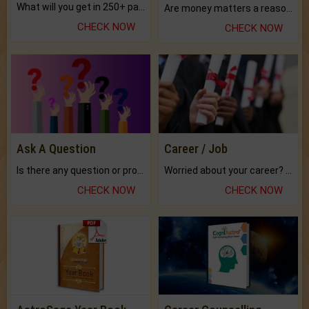
What will you get in 250+ pages Colored Brihat Kundli.
Are money matters a reason for the dark-circles under your eyes?
CHECK NOW
CHECK NOW
Ask A Question
Career / Job
Is there any question or problem lingering.
Worried about your career? don't know what is.
CHECK NOW
CHECK NOW