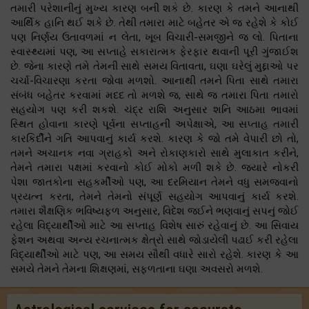
તમારી પરેશાનીનું મુખ્ય કારણ બની શકે છે. કારણ કે તમને આનાથી
આર્થિક હાનિ થઈ શકે છે. તેથી તમારા માટે બહેતર એ જ રહેશે કે કોઈ
પણ નિર્ણય ઉતાવળમાં ન લેતા, ખૂબ વિચારી-સમજીને જ લો. પિતાના
સ્વાસ્થ્યમાં પણ, આ સપ્તાહે સકારાત્મક ફેરફાર થવાની પૂરી ગુંજાઈશ
છે. જેના કારણે તમે તેમની સાથે સમય વિતાવતા, ઘણા ઘરેલું મુદ્દાઓ પર
ચર્ચા-વિચારણા કરતા જોવા મળશો. આનાથી તમને પિતા સાથે તમારા
સંબંધ બહેતર કરવામાં મદદ તો મળશે જ, સાથે જ તમારા પિતા તમારો
સહયોગ પણ કરી શકશે. ચંદ્ર રાશિ અનુસાર શનિ આઠમા ભાવમાં
સ્થિત હોવાના કારણે પૂર્વના સપ્તાહની અપેક્ષાએ, આ સપ્તાહ તમારી
કારકિર્દીને ગતિ આપવાનું કાર્ય કરશે. કારણ કે જો તમે વેપારી છો તો,
તમને અચાનક નવા ગ્રાહકો અને રોકાણકારો સાથે મુલાકાત કરીને,
તેમને તમારા પક્ષમાં કરવાનો કોઈ મોકો મળી શકે છે. જ્યારે નોકરી
પેશા જાતકોના સહકર્મીઓ પણ, આ દરમિયાન તેમને વધુ સમજવાનો
પ્રયત્ન કરતા, તેમને તેમનો સંપૂર્ણ સહયોગ આપવાનું કાર્ય કરશે.
તમારા શૈક્ષણિક ભવિષ્યફળ અનુસાર, વિદેશ જઈને ભણવાનું સપનું જોઈ
રહેલા વિદ્યાર્થીઓ માટે આ સપ્તાહ વિશેષ સારું રહેવાનું છે. આ સિવાય
ફેશન અથવા અન્ય રચનાત્મક ક્ષેત્રો સાથે જોડાયેલી પઢાઈ કરી રહેલા
વિદ્યાર્થીઓ માટે પણ, આ સમય સૌથી વધારે સારો રહેશે. કારણ કે આ
સમયે તેમને તેમના શિક્ષણમાં, સફળતાના ઘણા અવસરો મળશે.