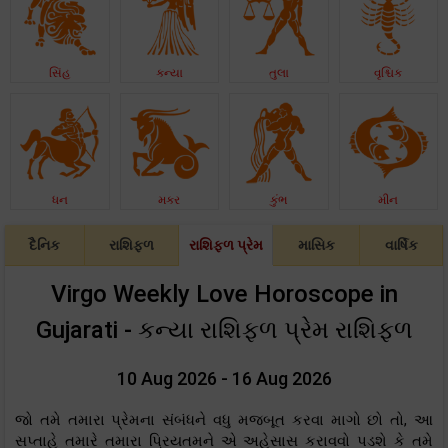
સિંહ
કન્યા
તુલા
વૃશ્ચિક
ધન
મકર
કુંભ
મીન
દૈનિક
રાશિફળ
રાશિફળ પ્રેમ
માસિક
વાર્ષિક
Virgo Weekly Love Horoscope in
Gujarati - કન્યા રાશિફળ પ્રેમ રાશિફળ
10 Aug 2026 - 16 Aug 2026
જો તમે તમારા પ્રેમના સંબંધને વધુ મજબૂત કરવા માગો છો તો, આ
સપ્તાહે તમારે તમારા પ્રિયતમને એ અહેસાસ કરાવવો પડશે કે તમે