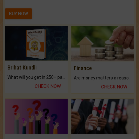
BUY NOW
Brihat Kundli
Finance
What will you get in 250+ pages Colored Brihat Kundli.
Are money matters a reason for the dark-circles under your eyes?
CHECK NOW
CHECK NOW