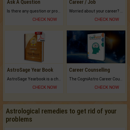
Ask A Question
Career / Job
Is there any question or problem lingering.
Worried about your career? don't know what is.
CHECK NOW
CHECK NOW
AstroSage Year Book
Career Counselling
AstroSage Yearbook is a channel to fulfill your dreams and destiny.
The CogniAstro Career Counselling Report is the most comprehensive report available on this topic.
CHECK NOW
CHECK NOW
Astrological remedies to get rid of your
problems