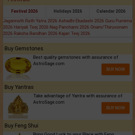
Festival 2026
Holidays 2026
Calendar 2026
Jagannath Rath Yatra 2026
Ashadhi Ekadashi 2026
Guru Purnima
2026
Hariyali Teej 2026
Nag Panchami 2026
Onam/Thiruvonam
2026
Raksha Bandhan 2026
Kajari Teej 2026
Buy Gemstones
Best quality gemstones with assurance of
AstroSage.com
BUY NOW
Buy Yantras
Take advantage of Yantra with assurance of
AstroSage.com
BUY NOW
Buy Feng Shui
Bring Good Luck to your Place with Feng