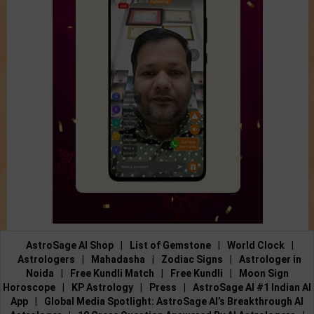
AstroSage AI Shop
|
List of Gemstone
|
World Clock
|
Astrologers
|
Mahadasha
|
Zodiac Signs
|
Astrologer in
Noida
|
Free Kundli Match
|
Free Kundli
|
Moon Sign
Horoscope
|
KP Astrology
|
Press
|
AstroSage AI #1 Indian AI
App
|
Global Media Spotlight: AstroSage AI’s Breakthrough AI