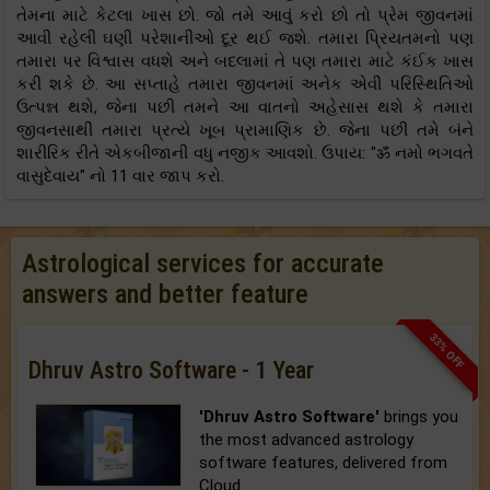
તેમના માટે કેટલા ખાસ છો. જો તમે આવું કરો છો તો પ્રેમ જીવનમાં
આવી રહેલી ઘણી પરેશાનીઓ દૂર થઈ જશે. તમારા પ્રિયતમનો પણ
તમારા પર વિશ્વાસ વધશે અને બદલામાં તે પણ તમારા માટે કંઈક ખાસ
કરી શકે છે. આ સપ્તાહે તમારા જીવનમાં અનેક એવી પરિસ્થિતિઓ
ઉત્પન્ન થશે, જેના પછી તમને આ વાતનો અહેસાસ થશે કે તમારા
જીવનસાથી તમારા પ્રત્યે ખૂબ પ્રામાણિક છે. જેના પછી તમે બંને
શારીરિક રીતે એકબીજાની વધુ નજીક આવશો. ઉપાય: "ॐ નમો ભગવતે
વાસુદેવાય" નો 11 વાર જાપ કરો.
Astrological services for accurate
answers and better feature
33% OFF
Dhruv Astro Software - 1 Year
'Dhruv Astro Software'
brings you
the most advanced astrology
software features, delivered from
Cloud.