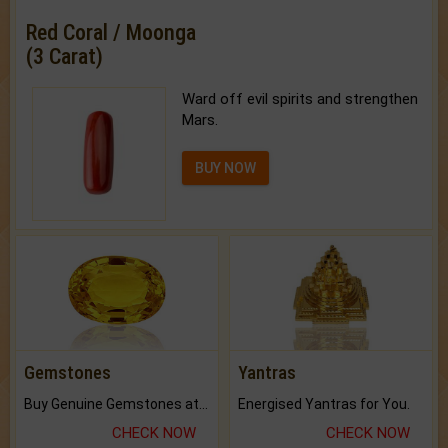
Red Coral / Moonga
(3 Carat)
Ward off evil spirits and strengthen
Mars.
BUY NOW
Gemstones
Yantras
Buy Genuine Gemstones at Best Prices.
Energised Yantras for You.
CHECK NOW
CHECK NOW