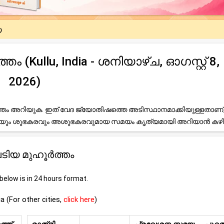
യ
Kullu, India - ശനിയാഴ്ച, ഓഗസ്റ്റ് 8,
2026)
ം അറിയുക. ഇത് വേദ ജ്യോതിഷത്തെ അടിസ്ഥാനമാക്കിയുള്ളതാണ്
ലേയും ശുഭകരവും അശുഭകരവുമായ സമയം കൃത്യമായി അറിയാൻ കഴി
ഘടിയ മുഹൂർത്തം
elow is in 24 hours format.
ia (For other cities,
click here
)