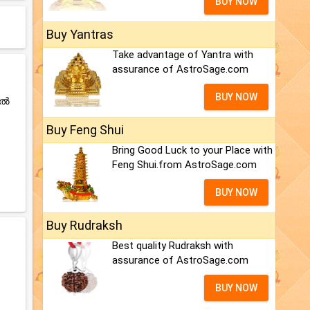
BUY NOW
Buy Yantras
Take advantage of Yantra with
assurance of AstroSage.com
BUY NOW
ിൽ
Buy Feng Shui
Bring Good Luck to your Place with
Feng Shui.from AstroSage.com
.
BUY NOW
Buy Rudraksh
Best quality Rudraksh with
assurance of AstroSage.com
BUY NOW