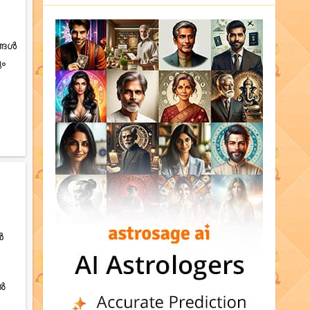
ങ്ങൾ
ും
ൻ
തൽ