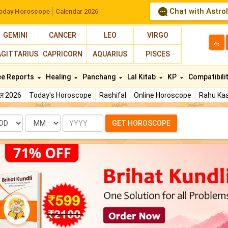
Chat with Astro
oday Horoscope
Calendar 2026
GEMINI
CANCER
LEO
VIRGO
த
AGITTARIUS
CAPRICORN
AQUARIUS
PISCES
ee Reports
Healing
Panchang
Lal Kitab
KP
Compatibili
फल 2026
Today's Horoscope
Rashifal
Online Horoscope
Rahu Kaa
te
Month
Year
GET HOROSCOPE