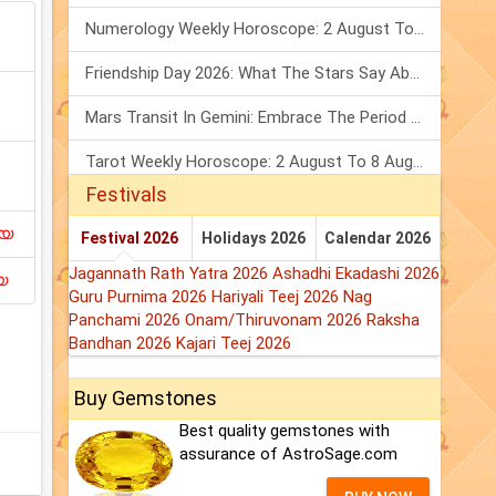
Numerology Weekly Horoscope: 2 August To 8 August, 2026
Friendship Day 2026: What The Stars Say About Your Best Friend!
Mars Transit In Gemini: Embrace The Period Full Of Energy & Intelligence
Tarot Weekly Horoscope: 2 August To 8 August, 2026
Festivals
ിയ
Festival 2026
Holidays 2026
Calendar 2026
Jagannath Rath Yatra 2026
Ashadhi Ekadashi 2026
യ
Guru Purnima 2026
Hariyali Teej 2026
Nag
Panchami 2026
Onam/Thiruvonam 2026
Raksha
Bandhan 2026
Kajari Teej 2026
Buy Gemstones
Best quality gemstones with
assurance of AstroSage.com