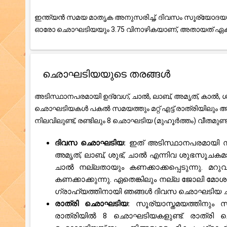
ഇന്ത്യൻ സമയ മാതൃക അനുസരിച്ച്, ദിവസം സൂര്യോദയത
ഓരോ ഛൊഘടിയയും 3.75 വിനാഴികയാണ്, അതായത് ഏകദേ
ഛൊഘടിയയുടെ തരങ്ങൾ
അടിസ്ഥാനപരമായി ഉദ്വേഗ്, ചാൽ, ലാബ്, അമൃത്, കാൽ, ശു
ഛൊഘടിയകൾ പകൽ സമയത്തും മറ്റ് എട്ട് രാത്രിയിലും
നിലവിലുണ്ട്, രണ്ടിലും 8 ഛൊഘടിയ (മുഹൂർത്തം) വീതമുണ
ദിവസ ഛൊഘടിയ:
ഇത് അടിസ്ഥാനപരമായി സ
അമൃത്, ലാബ്, ശുഭ്, ചാൽ എന്നിവ ശുഭസൂചക
ചാൽ നല്ലതായും കണക്കാക്കപ്പെടുന്നു. മറു
കണക്കാക്കുന്നു. ഏതെങ്കിലും നല്ല ജോലി മോശ
ഗ്രാഹ്യത്തിനായി ഞങ്ങൾ ദിവസ ഛൊഘടിയ ചാർട്ട്
രാത്രി ഛൊഘടിയ:
സൂര്യാസ്തമയത്തിനും
രാത്രിയിൽ 8 ഛൊഘടിയകളുണ്ട്. രാത്രി 