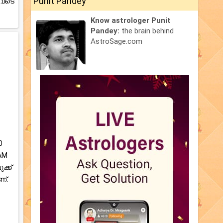
Punit Pandey
ുവടെ
Know astrologer Punit
Pandey:
the brain behind
AstroSage.com
0
 AM
ക്ക്
്.