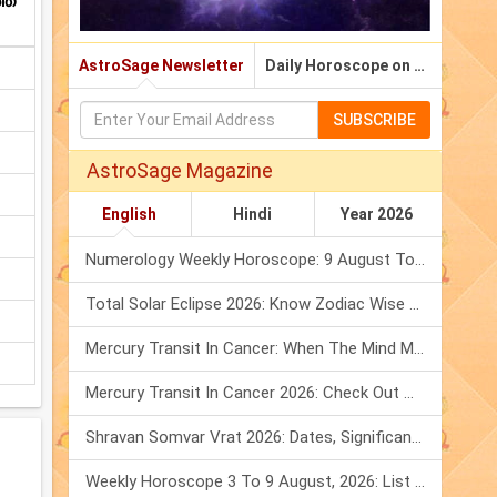
ത്
AstroSage Newsletter
Daily Horoscope on Email
SUBSCRIBE
AstroSage Magazine
English
Hindi
Year 2026
Numerology Weekly Horoscope: 9 August To 15 August, 2026
Total Solar Eclipse 2026: Know Zodiac Wise Prediction
Mercury Transit In Cancer: When The Mind Meets The Heart!
Mercury Transit In Cancer 2026: Check Out What It Brings For You
Shravan Somvar Vrat 2026: Dates, Significance & Rituals In August
Weekly Horoscope 3 To 9 August, 2026: List Of Fasts & Festivals