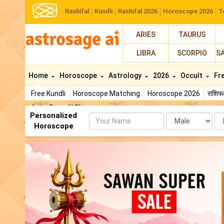
Rashifal
Kundli
Rashifal 2026
Horoscope 2026
T
ARIES
TAURUS
LIBRA
SCORPIO
S
Home
Horoscope
Astrology
2026
Occult
Fr
Free Kundli
Horoscope Matching
Horoscope 2026
राशि
AstroSage AI Shop
Personalized
Name
Da
Horoscope