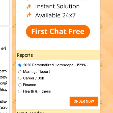
്ട്
Reports
2026 Personalized Horoscope - ₹299/-
ാണ്.
Marriage Report
സമയം
Career / Job
ളായി
Finance
കച്ച
Health & Fitness
ിയ.
ORDER NOW
ിവസ