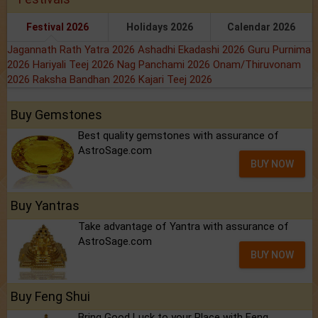
Festival 2026
Holidays 2026
Calendar 2026
Jagannath Rath Yatra 2026
Ashadhi Ekadashi 2026
Guru Purnima
2026
Hariyali Teej 2026
Nag Panchami 2026
Onam/Thiruvonam
2026
Raksha Bandhan 2026
Kajari Teej 2026
Buy Gemstones
Best quality gemstones with assurance of
AstroSage.com
BUY NOW
Buy Yantras
Take advantage of Yantra with assurance of
AstroSage.com
BUY NOW
Buy Feng Shui
Bring Good Luck to your Place with Feng