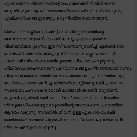
എല്ലാത്തരം ജീവജാലങ്ങളേയും ഗ്രഹത്തിൽ ജീവിക്കുന്ന
മനുഷ്യരുടെയും ജീവിതത്തെ ഗ്രഹങ്ങൾ സ്വാധീനിക്കുന്നു.
എല്ലാ ഗ്രഹങ്ങളുടെയും ഒരു നിശ്ചിത വേഗതയുണ്ട്.
ജ്യോതിശാസ്ത്രമനുസരിച്ച് മഹാവിസ്ഫോടനത്തിന്റെ
അനന്തരമായിട്ടാണ് പ്രപഞ്ചം സൃഷ്ടിക്കപ്പെട്ടതെന്ന്
വിശ്വസിക്കപ്പെടുന്നു. ഈ സിദ്ധാന്തമനുസരിച്ച്, ഏതാണ്ട് ഒരു
ബില്യൺ വർഷങ്ങൾക്കുമുമ്പ് ഭീകരമായ സ്ഫോടനത്തിന്റെ
ഫലമായി ബ്രഹ്മാണ്ഡത്തിലുണ്ടായ പ്രപഞ്ചം മുഴുവനും
ഹീലിയവും ഹൈഡ്രജനും മറ്റ് വാതകങ്ങളും നിറഞ്ഞതായിരുന്നു.
പിന്നെ വളരെക്കാലത്തിനുശേഷം, താരാപഥവും നക്ഷത്രങ്ങളും
ബഹിരാകാശത്ത് ജനിച്ചു. ജ്യോതിശാസ്ത്രമനുസരിച്ച്, ഗ്രഹം
സൂര്യനു ചുറ്റും കേന്ദ്രമായി കറങ്ങാൻ തുടങ്ങി. സൂര്യൻ,
ബുധൻ, ശുക്രൻ, ഭൂമി, ചൊവ്വ, വ്യാഴം, ശനി എന്നിവയിൽ
നിന്നുള്ള ഗ്രഹങ്ങളുടെ ദൂരത്തിന്റെ ആരോഹണ ക്രമത്തിൽ
ആദ്യം വരുന്നു. അവയിൽ, ജീവൻ ഉള്ള ഏക ഗ്രഹം ഭൂമി
മാത്രമാണ്. ജലത്തിന്റെ ഉയർന്ന അളവ് കാരണം ഇതിനെ നീല
ഗ്രഹം എന്നും വിളിക്കുന്നു.