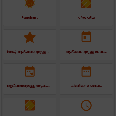
Panchang
ഗ്രഹനില
(മേടം) ആഴ്ചതോറുമുള്ള ജാതകം
ആഴ്ചതോറുമുള്ള ജാതകം
ആഴ്ചതോറുമുള്ള സ്നേഹം ജാതകം
പ്രതിമാസ ജാതകം