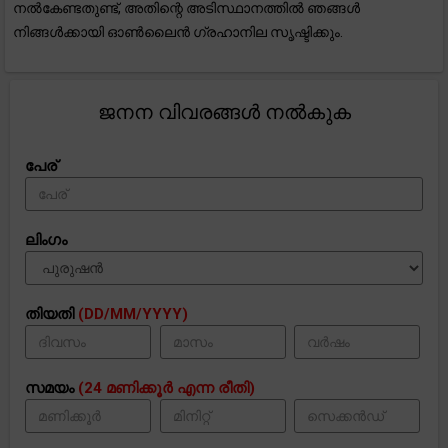
നൽകേണ്ടതുണ്ട്, അതിന്റെ അടിസ്ഥാനത്തിൽ ഞങ്ങൾ
നിങ്ങൾക്കായി ഓൺ‌ലൈൻ ഗ്രഹാനില സൃഷ്ടിക്കും.
ജനന വിവരങ്ങൾ നൽകുക
പേര്
ലിംഗം
തിയതി
(DD/MM/YYYY)
സമയം
(24 മണിക്കൂർ എന്ന രീതി)