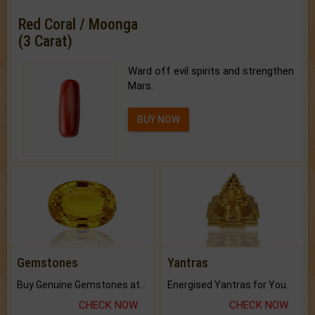
Red Coral / Moonga
(3 Carat)
Ward off evil spirits and strengthen
Mars.
BUY NOW
Gemstones
Yantras
Buy Genuine Gemstones at Best Prices.
Energised Yantras for You.
CHECK NOW
CHECK NOW