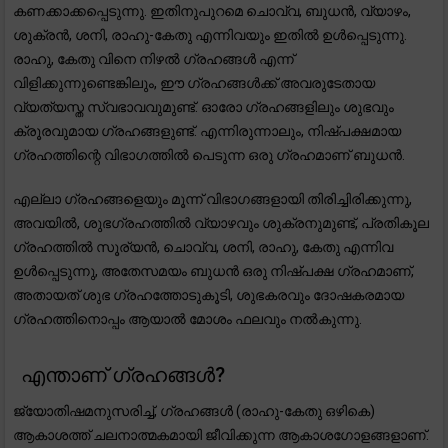
കണക്കാക്കപ്പെടുന്നു. ഇതിനുപുറമെ ചൊവ്വ, ബുധൻ, വ്യാഴം,
ശുക്രൻ, ശനി, രാഹു-കേതു എന്നിവയും ഇതിൽ ഉൾപ്പെടുന്നു.
രാഹു, കേതു വിനെ നിഴൽ ഗ്രഹങ്ങൾ എന്ന്
വിളിക്കുന്നുണ്ടെങ്കിലും, ഈ ഗ്രഹങ്ങൾക്ക് അവരുടേതായ
വ്യത്യസ്ത സ്വഭാവവുമുണ്ട്. ഓരോ ഗ്രഹങ്ങളിലും ശുഭവും
ക്രൂരവുമായ ഗ്രഹങ്ങളുണ്ട്. എന്നിരുന്നാലും, നിഷ്പക്ഷമായ
ഗ്രഹത്തിന്റെ വിഭാഗത്തിൽ പെടുന്ന ഒരു ഗ്രഹമാണ് ബുധൻ.
എല്ലാ ഗ്രഹങ്ങളെയും മൂന്ന് വിഭാഗങ്ങളായി തിരിച്ചിരിക്കുന്നു,
അവയിൽ, ശുഭഗ്രഹത്തിൽ വ്യാഴവും ശുക്രനുമുണ്ട്, പ്രതികൂല
ഗ്രഹത്തിൽ സൂര്യൻ, ചൊവ്വ, ശനി, രാഹു, കേതു എന്നിവ
ഉൾപ്പെടുന്നു, അതേസമയം ബുധൻ ഒരു നിഷ്പക്ഷ ഗ്രഹമാണ്,
അതായത് ശുഭ ഗ്രഹത്തോടുകൂടി, ശുഭകരവും ദോഷകരമായ
ഗ്രഹത്തിനൊപ്പം ആയാൽ മോശം ഫലവും നൽകുന്നു.
എന്താണ് ഗ്രഹങ്ങൾ?
ജ്യോതിഷമനുസരിച്ച്, ഗ്രഹങ്ങൾ (രാഹു-കേതു ഒഴികെ)
ആകാശത്ത് ചലനാത്മകമായി ജീവിക്കുന്ന ആകാശഗോളങ്ങളാണ്.