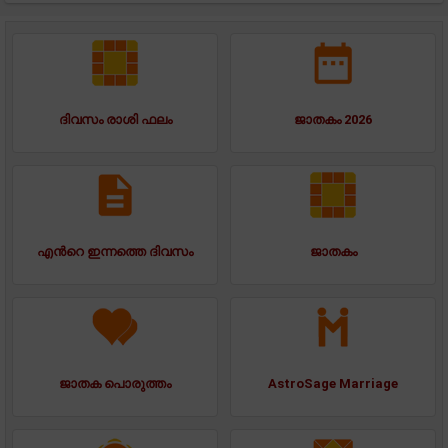
ദിവസം രാശി ഫലം
ജാതകം 2026
എന്‍റെ ഇന്നത്തെ ദിവസം
ജാതകം
ജാതക പൊരുത്തം
AstroSage Marriage