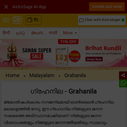

AstroSage AI App
DOWNLOAD NOW
₹
0
Chat with Astrologer
chat_bubble_outline
हिन्दी
தமிழ்
తెలుగు
मराठी
More
Home
Malayalam
Grahanila
»
»
ഗ്രഹനില - Grahanila
ജ്യോതിഷപ്രകാരം സൗജന്യമായി ഓൺ‌ലൈൻ ഗ്രഹനില
മലയാളത്തിൽ നേടൂ. ഈ ഗ്രഹാനില നിങ്ങളുടെ ജനന
സമയത്തെ അടിസ്ഥാനമാക്കിയാണ്. നിങ്ങളുടെ ജനന
വിശദാംശങ്ങളും നിങ്ങളുടെ ജനനത്തീയതിയും സ്ഥലവും