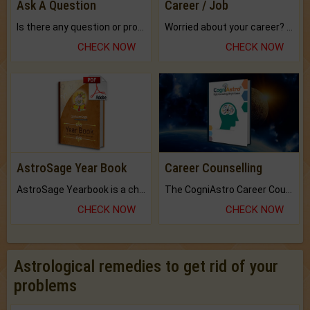
Ask A Question
Career / Job
Is there any question or problem lingering.
Worried about your career? don't know what is.
CHECK NOW
CHECK NOW
AstroSage Year Book
Career Counselling
AstroSage Yearbook is a channel to fulfill your dreams and destiny.
The CogniAstro Career Counselling Report is the most comprehensive report available on this topic.
CHECK NOW
CHECK NOW
Astrological remedies to get rid of your
problems