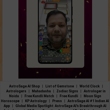
AstroSage AI Shop
|
List of Gemstone
|
World Clock
|
Astrologers
|
Mahadasha
|
Zodiac Signs
|
Astrologer in
Noida
|
Free Kundli Match
|
Free Kundli
|
Moon Sign
Horoscope
|
KP Astrology
|
Press
|
AstroSage AI #1 Indian AI
App
|
Global Media Spotlight: AstroSage AI’s Breakthrough AI