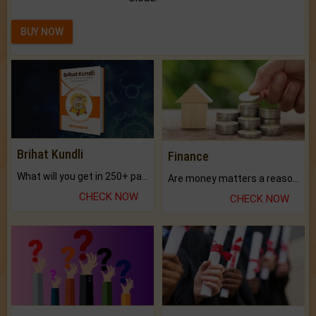
BUY NOW
Brihat Kundli
Finance
What will you get in 250+ pages Colored Brihat Kundli.
Are money matters a reason for the dark-circles under your eyes?
CHECK NOW
CHECK NOW