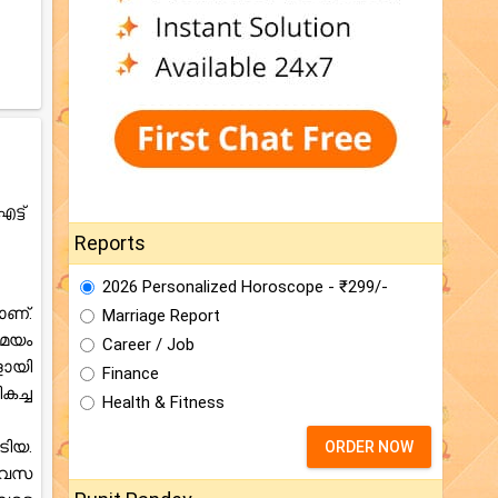
്ട്
Reports
2026 Personalized Horoscope - ₹299/-
ാണ്.
Marriage Report
സമയം
Career / Job
ളായി
Finance
കച്ച
Health & Fitness
ിയ.
ORDER NOW
ിവസ