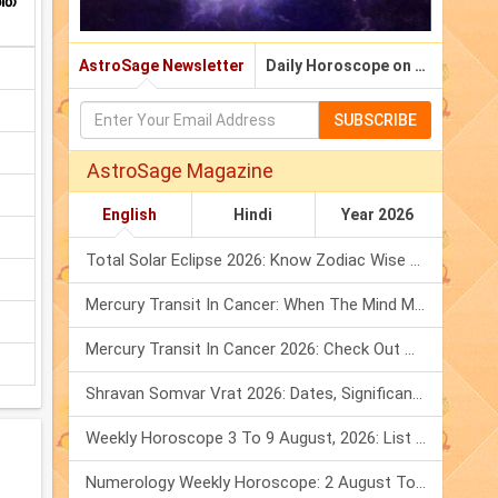
ത്
AstroSage Newsletter
Daily Horoscope on Email
SUBSCRIBE
AstroSage Magazine
English
Hindi
Year 2026
Total Solar Eclipse 2026: Know Zodiac Wise Prediction
Mercury Transit In Cancer: When The Mind Meets The Heart!
Mercury Transit In Cancer 2026: Check Out What It Brings For You
Shravan Somvar Vrat 2026: Dates, Significance & Rituals In August
Weekly Horoscope 3 To 9 August, 2026: List Of Fasts & Festivals
Numerology Weekly Horoscope: 2 August To 8 August, 2026