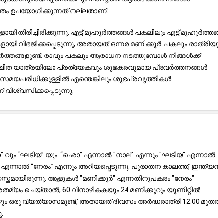
ം ഉപയോഗിക്കുന്നത് നല്ലതാണ്.
തിരിച്ചിരിക്കുന്നു. എട്ട് മുഹൂർത്തങ്ങൾ പകലിലും എട്ട് മുഹൂർത്ത
 വിഭജിക്കപ്പെടുന്നു, അതായത് ഒന്നര മണിക്കൂർ. പകലും രാത്രിയ
തങ്ങളുണ്ട്. രാവും പകലും ആരാധന നടത്തുമ്പോൾ നിങ്ങൾക്ക്
 നിശ്ചിത യാത്രയിലോ പ്രത്യേകവും ശുഭകരവുമായ പ്രവർത്തനങ്ങൾ
മയപരിധിക്കുള്ളിൽ എന്തെങ്കിലും ശുഭപ്രവൃത്തികൾ
വിശ്വസിക്കപ്പെടുന്നു.
 വും “ഘടിയ” യും. “ഛൊ” എന്നാൽ "നാല്" എന്നും "ഘടിയ" എന്നാൽ
്നാൽ “നേരം” എന്നും അറിയപ്പെടുന്നു. പുരാതന കാലത്ത്, ഇന്ത്യ
സ്തമായിരുന്നു. ആളുകൾ "മണിക്കൂർ" എന്നതിനുപകരം "നേരം"
രതമ്യം ചെയ്താൽ, 60 വിനാഴികകയും 24 മണിക്കൂറും യൂണിറ്റിൽ
ോഴും ഒരു വ്യത്യാസമുണ്ട്, അതായത് ദിവസം അർദ്ധരാത്രി 12:00 മു
.