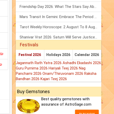
Friendship Day 2026: What The Stars Say About Your Best Friend!
Mars Transit In Gemini: Embrace The Period Full Of Energy & Intelligence
Tarot Weekly Horoscope: 2 August To 8 August, 2026
Shanivar Vrat 2026: Saturn Will Serve Justice In Sawan Month!
Festivals
ിയ
Festival 2026
Holidays 2026
Calendar 2026
Jagannath Rath Yatra 2026
Ashadhi Ekadashi 2026
യ
Guru Purnima 2026
Hariyali Teej 2026
Nag
Panchami 2026
Onam/Thiruvonam 2026
Raksha
Bandhan 2026
Kajari Teej 2026
Buy Gemstones
Best quality gemstones with
assurance of AstroSage.com