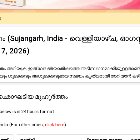
യ
jangarh, India - വെള്ളിയാഴ്ച, ഓഗസ്റ്
7, 2026)
ം അറിയുക. ഇത് വേദ ജ്യോതിഷത്തെ അടിസ്ഥാനമാക്കിയുള്ളതാണ്
ലേയും ശുഭകരവും അശുഭകരവുമായ സമയം കൃത്യമായി അറിയാൻ കഴി
garh ഛൊഘടിയ മുഹൂർത്തം
elow is in 24 hours format.
ndia (For other cities,
click here
)