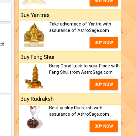
BUY NOW
Buy Yantras
Take advantage of Yantra with
assurance of AstroSage.com
BUY NOW
ിൽ
Buy Feng Shui
Bring Good Luck to your Place with
Feng Shui.from AstroSage.com
.
BUY NOW
Buy Rudraksh
Best quality Rudraksh with
assurance of AstroSage.com
BUY NOW