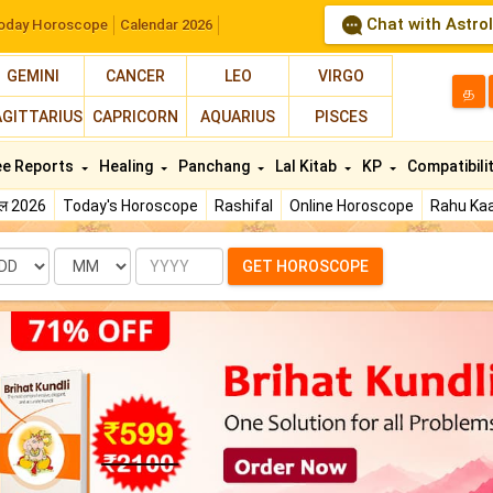
Chat with Astro
oday Horoscope
Calendar 2026
GEMINI
CANCER
LEO
VIRGO
த
AGITTARIUS
CAPRICORN
AQUARIUS
PISCES
ee Reports
Healing
Panchang
Lal Kitab
KP
Compatibili
फल 2026
Today's Horoscope
Rashifal
Online Horoscope
Rahu Kaa
te
Month
Year
GET HOROSCOPE