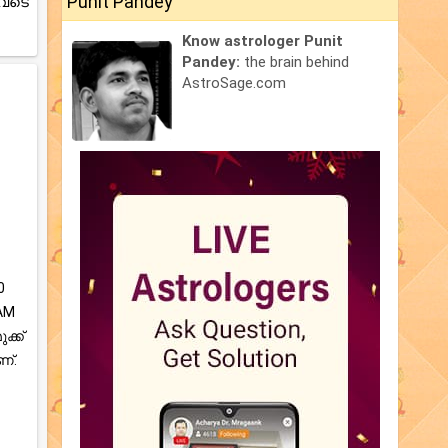
Punit Pandey
ുവടെ
Know astrologer Punit
Pandey:
the brain behind
AstroSage.com
0
 AM
ക്ക്
്.