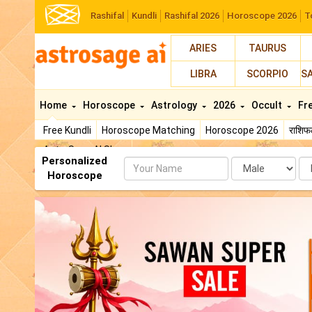
Rashifal
Kundli
Rashifal 2026
Horoscope 2026
T
ARIES
TAURUS
LIBRA
SCORPIO
S
Home
Horoscope
Astrology
2026
Occult
Fr
Free Kundli
Horoscope Matching
Horoscope 2026
राशि
AstroSage AI Shop
Personalized
Name
Da
Horoscope