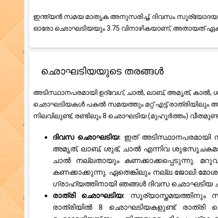
ഇന്ത്യൻ സമയ മാതൃക അനുസരിച്ച്, ദിവസം സൂര്യോദയത
ഓരോ ഛൊഘടിയയും 3.75 വിനാഴികയാണ്, അതായത് ഏകദേ
ഛൊഘടിയയുടെ തരങ്ങൾ
അടിസ്ഥാനപരമായി ഉദ്വേഗ്, ചാൽ, ലാബ്, അമൃത്, കാൽ, ശു
ഛൊഘടിയകൾ പകൽ സമയത്തും മറ്റ് എട്ട് രാത്രിയിലും
നിലവിലുണ്ട്, രണ്ടിലും 8 ഛൊഘടിയ (മുഹൂർത്തം) വീതമുണ
ദിവസ ഛൊഘടിയ:
ഇത് അടിസ്ഥാനപരമായി സ
അമൃത്, ലാബ്, ശുഭ്, ചാൽ എന്നിവ ശുഭസൂചക
ചാൽ നല്ലതായും കണക്കാക്കപ്പെടുന്നു. മറു
കണക്കാക്കുന്നു. ഏതെങ്കിലും നല്ല ജോലി മോശ
ഗ്രാഹ്യത്തിനായി ഞങ്ങൾ ദിവസ ഛൊഘടിയ ചാർട്ട്
രാത്രി ഛൊഘടിയ:
സൂര്യാസ്തമയത്തിനും
രാത്രിയിൽ 8 ഛൊഘടിയകളുണ്ട്. രാത്രി 