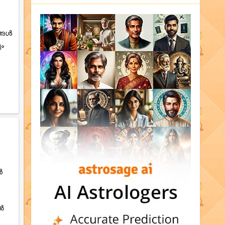
ങ്ങൾ
ും
ൻ
തൽ