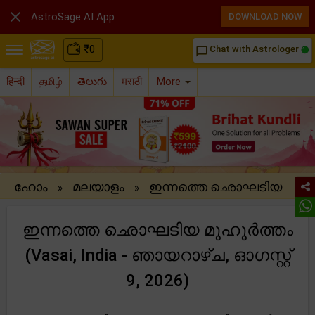

AstroSage AI App
DOWNLOAD NOW
₹
0
Chat with Astrologer
chat_bubble_outline
हिन्दी
தமிழ்
తెలుగు
मराठी
More
ഹോം
മലയാളം
ഇന്നത്തെ ഛൊഘടിയ
»
»
ഇന്നത്തെ ഛൊഘടിയ മുഹൂർത്തം
(Vasai, India - ഞായറാഴ്ച, ഓഗസ്റ്റ്
9, 2026)