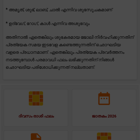
* അമൃത്, ശുഭ്, ലാബ്, ചാൽ എന്നിവ ശുഭസൂചകമാണ്
* ഉദ്വേഗ്, റോഗ്, കാൾ എന്നിവ അശുഭവും
അതിനാൽ ഏതെങ്കിലും ശുഭകരമായ ജോലി നിർവഹിക്കുന്നതിന്
പ്രത്യേക സമയ ഇടവേള കണ്ടെത്തുന്നതിന് ഛൊഘടിയ
വളരെ പ്രധാനമാണ്. ഏതെങ്കിലും പ്രത്യേക പ്രവർത്തനം
നടത്തുമ്പോൾ പരമാവധി ഫലം ലഭിക്കുന്നതിന് നിങ്ങൾ
ഛൊഘടിയ പരിശോധിക്കുന്നത് നല്ലതാണ്.
ദിവസം രാശി ഫലം
ജാതകം 2026