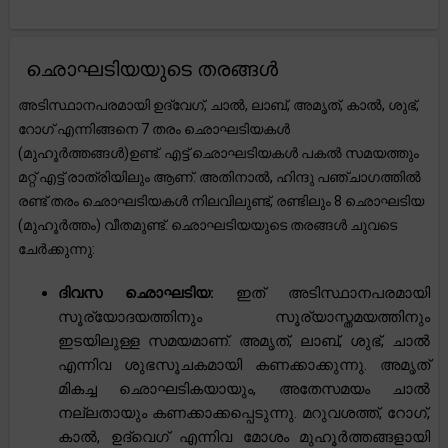
ഛൊഘടിയയുടെ തരങ്ങൾ
അടിസ്ഥാനപരമായി ഉദ്വേഗ്, ചാൽ, ലാബ്, അമൃത്, കാൽ, ശുഭ്,
റോഗ് എന്നിങ്ങനെ 7 തരം ഛൊഘടിയകൾ
(മുഹൂർത്തങ്ങൾ)ഉണ്ട്. എട്ട് ഛൊഘടിയകൾ പകൽ സമയത്തും
മറ്റ് എട്ട് രാത്രിയിലും ആണ്. അതിനാൽ, ഹിന്ദു പഞ്ചാഗത്തിൽ
രണ്ട് തരം ഛൊഘടിയകൾ നിലവിലുണ്ട്, രണ്ടിലും 8 ഛൊഘടിയ
(മുഹൂർത്തം) വീതമുണ്ട്. ഛൊഘടിയയുടെ തരങ്ങൾ ചുവടെ
ചേർക്കുന്നു:
ദിവസ ഛൊഘടിയ:
ഇത് അടിസ്ഥാനപരമായി
സൂര്യോദയത്തിനും സൂര്യാസ്തമയത്തിനും
ഇടയിലുള്ള സമയമാണ്. അമൃത്, ലാബ്, ശുഭ്, ചാൽ
എന്നിവ ശുഭസൂചകമായി കണക്കാക്കുന്നു. അമൃത്
മികച്ച ഛൊഘടികയായും, അതേസമയം ചാൽ
നല്ലതായും കണക്കാക്കപ്പെടുന്നു. മറുവശത്ത്, റോഗ്,
കാൽ, ഉദ്‌വെഗ് എന്നിവ മോശം മുഹൂർത്തങ്ങളായി