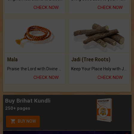
CHECK NOW
CHECK NOW
Mala
Jadi (Tree Roots)
Praise the Lord with Divine Energies of Mala.
Keep Your Place Holy with Jadi.
CHECK NOW
CHECK NOW
Buy Brihat Kundli
250+ pages
BUY NOW