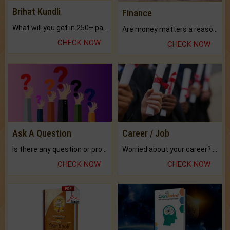
Brihat Kundli
Finance
What will you get in 250+ pages Colored Brihat Kundli.
Are money matters a reason for the dark-circles under your eyes?
CHECK NOW
CHECK NOW
Ask A Question
Career / Job
Is there any question or problem lingering.
Worried about your career? don't know what is.
CHECK NOW
CHECK NOW