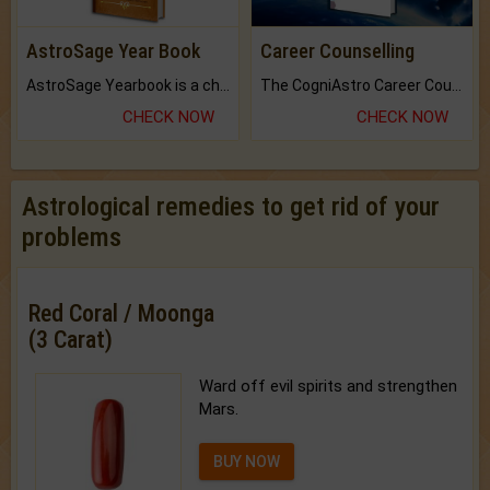
AstroSage Year Book
Career Counselling
AstroSage Yearbook is a channel to fulfill your dreams and destiny.
The CogniAstro Career Counselling Report is the most comprehensive report available on this topic.
CHECK NOW
CHECK NOW
Astrological remedies to get rid of your
problems
Red Coral / Moonga
(3 Carat)
Ward off evil spirits and strengthen
Mars.
BUY NOW