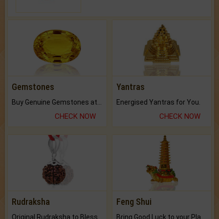
Gemstones
Yantras
Buy Genuine Gemstones at Best Prices.
Energised Yantras for You.
CHECK NOW
CHECK NOW
Rudraksha
Feng Shui
Original Rudraksha to Bless Your Way.
Bring Good Luck to your Place with Feng Shui.