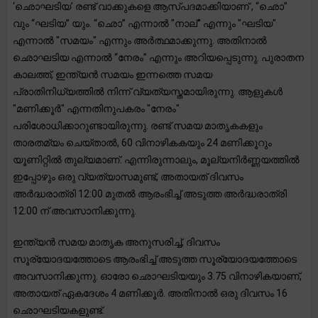
‘ഛൊഘടിയ’ രണ്ട് വാക്കുകളെ ആസ്പദമാക്കിയാണ് , “ഛൊ”
വും “ഘടിയ” യും. “ഛൊ” എന്നാൽ "നാല്" എന്നും "ഘടിയ"
എന്നാൽ "സമയം" എന്നും അർത്ഥമാക്കുന്നു. അതിനാൽ
ഛൊഘടിയ എന്നാൽ “നേരം” എന്നും അറിയപ്പെടുന്നു. പുരാതന
കാലത്ത്, ഇന്ത്യൻ സമയം ഇന്നത്തെ സമയ
പ്രാതിനിധ്യത്തിൽ നിന്ന് വ്യത്യസ്തമായിരുന്നു. ആളുകൾ
"മണിക്കൂർ" എന്നതിനുപകരം "നേരം"
പരിശോധിക്കാറുണ്ടായിരുന്നു. രണ്ട് സമയ മാതൃകകളും
താരതമ്യം ചെയ്താൽ, 60 വിനാഴികകയും 24 മണിക്കൂറും
യൂണിറ്റിൽ തുല്യമാണ്. എന്നിരുന്നാലും, മൂല്യനിർണ്ണയത്തിൽ
ഇപ്പോഴും ഒരു വ്യത്യാസമുണ്ട്, അതായത് ദിവസം
അർദ്ധരാത്രി 12:00 മുതൽ ആരംഭിച്ച് അടുത്ത അർദ്ധരാത്രി
12:00 ന് അവസാനിക്കുന്നു.
ഇന്ത്യൻ സമയ മാതൃക അനുസരിച്ച്, ദിവസം
സൂര്യോദയത്തോടെ ആരംഭിച്ച് അടുത്ത സൂര്യോദയത്തോടെ
അവസാനിക്കുന്നു. ഓരോ ഛൊഘടിയയും 3.75 വിനാഴികയാണ്,
അതായത് ഏകദേശം 4 മണിക്കൂർ. അതിനാൽ ഒരു ദിവസം 16
ഛൊഘടിയകളുണ്ട്.