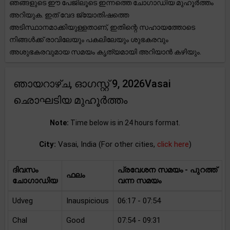
ഞങ്ങളുടെ ഈ പേജിലൂടെ ഇന്നത്തെ ചോഗാഡിയ മുഹൂർത്തം
അറിയുക. ഇത് വേദ ജ്യോതിഷത്തെ
അടിസ്ഥാനമാക്കിയുള്ളതാണ്, ഇതിന്റെ സഹായത്തോടെ
നിങ്ങൾക്ക് രാവിലേയും പകലിലേയും ശുഭകരവും
അശുഭകരവുമായ സമയം കൃത്യമായി അറിയാൻ കഴിയും.
ഞായറാഴ്ച, ഓഗസ്റ്റ് 9, 2026Vasai
ഛൊഘടിയ മുഹൂർത്തം
Note:
Time below is in 24 hours format.
City:
Vasai, India (For other cities,
click here
)
ദിവസം
പ്രവേശന സമയം - പുറത്ത്
ഫലം
ചോഗാഡിയ
വന്ന സമയം
Udveg
Inauspicious
06:17 - 07:54
Chal
Good
07:54 - 09:31