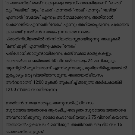
‘ഛൊഘടിയ’ രണ്ട് വാക്കുകളെ ആസ്പദമാക്കിയാണ് , “ഛൊ”
വും “ഘടിയ” യും. “ഛൊ” എന്നാൽ "നാല്" എന്നും "ഘടിയ"
എന്നാൽ "സമയം" എന്നും അർത്ഥമാക്കുന്നു. അതിനാൽ
ഛൊഘടിയ എന്നാൽ “നേരം” എന്നും അറിയപ്പെടുന്നു. പുരാതന
കാലത്ത്, ഇന്ത്യൻ സമയം ഇന്നത്തെ സമയ
പ്രാതിനിധ്യത്തിൽ നിന്ന് വ്യത്യസ്തമായിരുന്നു. ആളുകൾ
"മണിക്കൂർ" എന്നതിനുപകരം "നേരം"
പരിശോധിക്കാറുണ്ടായിരുന്നു. രണ്ട് സമയ മാതൃകകളും
താരതമ്യം ചെയ്താൽ, 60 വിനാഴികകയും 24 മണിക്കൂറും
യൂണിറ്റിൽ തുല്യമാണ്. എന്നിരുന്നാലും, മൂല്യനിർണ്ണയത്തിൽ
ഇപ്പോഴും ഒരു വ്യത്യാസമുണ്ട്, അതായത് ദിവസം
അർദ്ധരാത്രി 12:00 മുതൽ ആരംഭിച്ച് അടുത്ത അർദ്ധരാത്രി
12:00 ന് അവസാനിക്കുന്നു.
ഇന്ത്യൻ സമയ മാതൃക അനുസരിച്ച്, ദിവസം
സൂര്യോദയത്തോടെ ആരംഭിച്ച് അടുത്ത സൂര്യോദയത്തോടെ
അവസാനിക്കുന്നു. ഓരോ ഛൊഘടിയയും 3.75 വിനാഴികയാണ്,
അതായത് ഏകദേശം 4 മണിക്കൂർ. അതിനാൽ ഒരു ദിവസം 16
ഛൊഘടിയകളുണ്ട്.