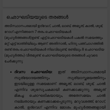
ഛൊഘടിയയുടെ തരങ്ങൾ
അടിസ്ഥാനപരമായി ഉദ്വേഗ്, ചാൽ, ലാബ്, അമൃത്, കാൽ, ശുഭ്,
റോഗ് എന്നിങ്ങനെ 7 തരം ഛൊഘടിയകൾ
(മുഹൂർത്തങ്ങൾ)ഉണ്ട്. എട്ട് ഛൊഘടിയകൾ പകൽ സമയത്തും
മറ്റ് എട്ട് രാത്രിയിലും ആണ്. അതിനാൽ, ഹിന്ദു പഞ്ചാഗത്തിൽ
രണ്ട് തരം ഛൊഘടിയകൾ നിലവിലുണ്ട്, രണ്ടിലും 8 ഛൊഘടിയ
(മുഹൂർത്തം) വീതമുണ്ട്. ഛൊഘടിയയുടെ തരങ്ങൾ ചുവടെ
ചേർക്കുന്നു:
ദിവസ ഛൊഘടിയ:
ഇത് അടിസ്ഥാനപരമായി
സൂര്യോദയത്തിനും സൂര്യാസ്തമയത്തിനും
ഇടയിലുള്ള സമയമാണ്. അമൃത്, ലാബ്, ശുഭ്, ചാൽ
എന്നിവ ശുഭസൂചകമായി കണക്കാക്കുന്നു. അമൃത്
മികച്ച ഛൊഘടികയായും, അതേസമയം ചാൽ
നല്ലതായും കണക്കാക്കപ്പെടുന്നു. മറുവശത്ത്, റോഗ്,
കാൽ, ഉദ്‌വെഗ് എന്നിവ മോശം മുഹൂർത്തങ്ങളായി