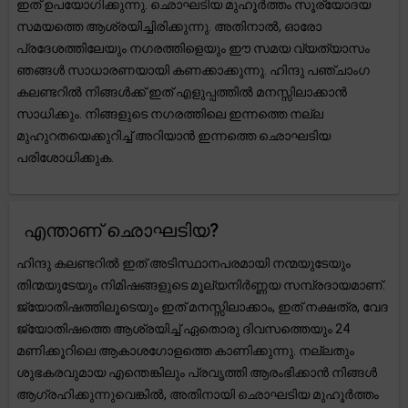
ഇത് ഉപയോഗിക്കുന്നു. ഛൊഘടിയ മുഹൂർത്തം സൂര്യോദയ
സമയത്തെ ആശ്രയിച്ചിരിക്കുന്നു. അതിനാൽ, ഓരോ
പ്രദേശത്തിലേയും നഗരത്തിളെയും ഈ സമയ വ്യത്യാസം
ഞങ്ങൾ സാധാരണയായി കണക്കാക്കുന്നു. ഹിന്ദു പഞ്ചാംഗ
കലണ്ടറിൽ നിങ്ങൾക്ക് ഇത് എളുപ്പത്തിൽ മനസ്സിലാക്കാൻ
സാധിക്കും. നിങ്ങളുടെ നഗരത്തിലെ ഇന്നത്തെ നല്ല
മുഹുറതയെക്കുറിച്ച് അറിയാൻ ഇന്നത്തെ ഛൊഘടിയ
പരിശോധിക്കുക.
എന്താണ് ഛൊഘടിയ?
ഹിന്ദു കലണ്ടറിൽ ഇത് അടിസ്ഥാനപരമായി നന്മയുടേയും
തിന്മയുടേയും നിമിഷങ്ങളുടെ മൂല്യനിർണ്ണയ സമ്പ്രദായമാണ്.
ജ്യോതിഷത്തിലൂടെയും ഇത് മനസ്സിലാക്കാം, ഇത് നക്ഷത്ര, വേദ
ജ്യോതിഷത്തെ ആശ്രയിച്ച് ഏതൊരു ദിവസത്തെയും 24
മണിക്കൂറിലെ ആകാശഗോളത്തെ കാണിക്കുന്നു. നല്ലതും
ശുഭകരവുമായ എന്തെങ്കിലും പ്രവൃത്തി ആരംഭിക്കാൻ നിങ്ങൾ
ആഗ്രഹിക്കുന്നുവെങ്കിൽ, അതിനായി ഛൊഘടിയ മുഹൂർത്തം