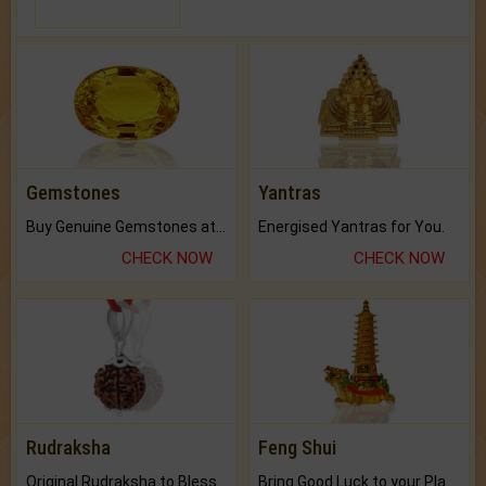
Gemstones
Yantras
Buy Genuine Gemstones at Best Prices.
Energised Yantras for You.
CHECK NOW
CHECK NOW
Rudraksha
Feng Shui
Original Rudraksha to Bless Your Way.
Bring Good Luck to your Place with Feng Shui.