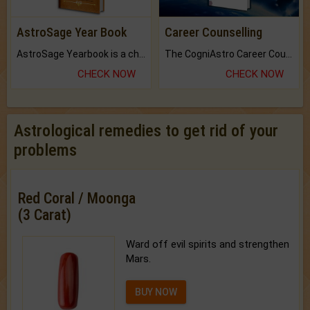
AstroSage Year Book
Career Counselling
AstroSage Yearbook is a channel to fulfill your dreams and destiny.
The CogniAstro Career Counselling Report is the most comprehensive report available on this topic.
CHECK NOW
CHECK NOW
Astrological remedies to get rid of your
problems
Red Coral / Moonga
(3 Carat)
Ward off evil spirits and strengthen
Mars.
BUY NOW