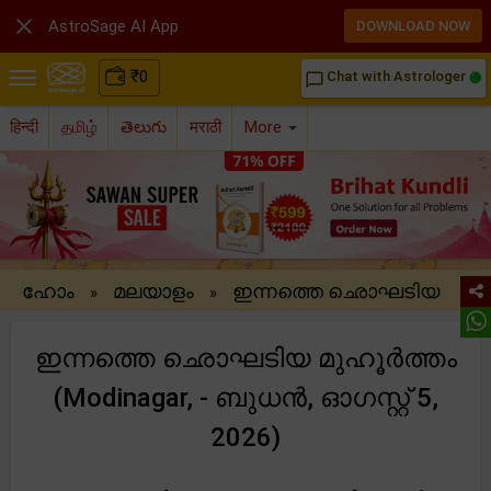

AstroSage AI App
DOWNLOAD NOW
₹
0
Chat with Astrologer
chat_bubble_outline
हिन्दी
தமிழ்
తెలుగు
मराठी
More
ഹോം
മലയാളം
ഇന്നത്തെ ഛൊഘടിയ
»
»
ഇന്നത്തെ ഛൊഘടിയ മുഹൂർത്തം
(Modinagar, - ബുധന്‍, ഓഗസ്റ്റ് 5,
2026)