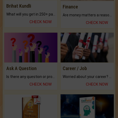
Brihat Kundli
Finance
What will you get in 250+ pages Colored Brihat Kundli.
Are money matters a reason for the dark-circles under your eyes?
CHECK NOW
CHECK NOW
Ask A Question
Career / Job
Is there any question or problem lingering.
Worried about your career? don't know what is.
CHECK NOW
CHECK NOW