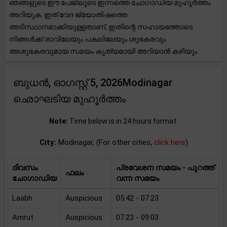
ഞങ്ങളുടെ ഈ പേജിലൂടെ ഇന്നത്തെ ചോഗാഡിയ മുഹൂർത്തം
അറിയുക. ഇത് വേദ ജ്യോതിഷത്തെ
അടിസ്ഥാനമാക്കിയുള്ളതാണ്, ഇതിന്റെ സഹായത്തോടെ
നിങ്ങൾക്ക് രാവിലേയും പകലിലേയും ശുഭകരവും
അശുഭകരവുമായ സമയം കൃത്യമായി അറിയാൻ കഴിയും.
ബുധന്‍, ഓഗസ്റ്റ് 5, 2026Modinagar
ഛൊഘടിയ മുഹൂർത്തം
Note:
Time below is in 24 hours format.
City:
Modinagar, (For other cities,
click here
)
ദിവസം
പ്രവേശന സമയം - പുറത്ത്
ഫലം
ചോഗാഡിയ
വന്ന സമയം
Laabh
Auspicious
05:42 - 07:23
Amrut
Auspicious
07:23 - 09:03