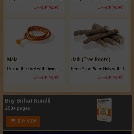
CHECK NOW
CHECK NOW
Mala
Jadi (Tree Roots)
Praise the Lord with Divine Energies of Mala.
Keep Your Place Holy with Jadi.
CHECK NOW
CHECK NOW
Buy Brihat Kundli
250+ pages
BUY NOW