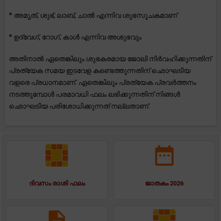
* അമൃത്, ശുഭ്, ലാബ്, ചാൽ എന്നിവ ശുഭസൂചകമാണ്
* ഉദ്വേഗ്, റോഗ്, കാൾ എന്നിവ അശുഭവും
അതിനാൽ ഏതെങ്കിലും ശുഭകരമായ ജോലി നിർവഹിക്കുന്നതിന്
പ്രത്യേക സമയ ഇടവേള കണ്ടെത്തുന്നതിന് ഛൊഘടിയ
വളരെ പ്രധാനമാണ്. ഏതെങ്കിലും പ്രത്യേക പ്രവർത്തനം
നടത്തുമ്പോൾ പരമാവധി ഫലം ലഭിക്കുന്നതിന് നിങ്ങൾ
ഛൊഘടിയ പരിശോധിക്കുന്നത് നല്ലതാണ്.
ദിവസം രാശി ഫലം
ജാതകം 2026