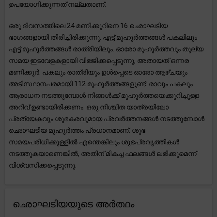
ഉപയോഗിക്കുന്നത് നല്ലതാണ്.
ഒരു ദിവസത്തിലെ 24 മണിക്കൂറിനെ 16 ഛൊഘടിയ
ഭാഗങ്ങളായി തിരിച്ചിരിക്കുന്നു. എട്ട് മുഹൂർത്തങ്ങൾ പകലിലും
എട്ട് മുഹൂർത്തങ്ങൾ രാത്രിയിലും. ഓരോ മുഹൂർത്തവും തുല്യ
സമയ ഇടവേളകളായി വിഭജിക്കപ്പെടുന്നു, അതായത് ഒന്നര
മണിക്കൂർ. പകലും രാത്രിയും ഉൾപ്പെടെ ഓരോ ആഴ്ചയും
അടിസ്ഥാനപരമായി 112 മുഹൂർത്തങ്ങളുണ്ട്. രാവും പകലും
ആരാധന നടത്തുമ്പോൾ നിങ്ങൾക്ക് മുഹൂർത്തയെക്കുറിച്ചുള്ള
അറിവ് ഉണ്ടായിരിക്കണം. ഒരു നിശ്ചിത യാത്രയിലോ
പ്രത്യേകവും ശുഭകരവുമായ പ്രവർത്തനങ്ങൾ നടത്തുമ്പോൾ
ഛൊഘടിയ മുഹൂർത്തം പ്രധാനമാണ്. ശുഭ
സമയപരിധിക്കുള്ളിൽ എന്തെങ്കിലും ശുഭപ്രവൃത്തികൾ
നടത്തുകയാണെങ്കിൽ, അതിന് മികച്ച ഫലങ്ങൾ ലഭിക്കുമെന്ന്
വിശ്വസിക്കപ്പെടുന്നു.
ഛൊഘടിയയുടെ അർത്ഥം