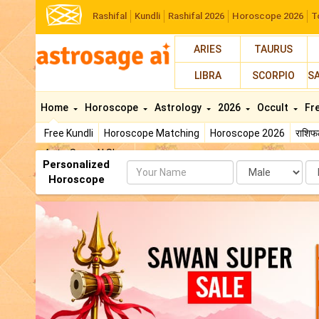
Rashifal
Kundli
Rashifal 2026
Horoscope 2026
T
ARIES
TAURUS
LIBRA
SCORPIO
S
Home
Horoscope
Astrology
2026
Occult
Fr
Free Kundli
Horoscope Matching
Horoscope 2026
राशि
AstroSage AI Shop
Personalized
Name
Da
Horoscope