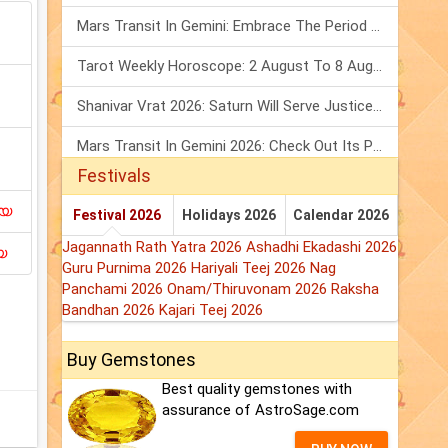
Mars Transit In Gemini: Embrace The Period Full Of Energy & Intelligence
Tarot Weekly Horoscope: 2 August To 8 August, 2026
Shanivar Vrat 2026: Saturn Will Serve Justice In Sawan Month!
Mars Transit In Gemini 2026: Check Out Its Positive & Negative Impact
Festivals
ിയ
Festival 2026
Holidays 2026
Calendar 2026
Jagannath Rath Yatra 2026
Ashadhi Ekadashi 2026
യ
Guru Purnima 2026
Hariyali Teej 2026
Nag
Panchami 2026
Onam/Thiruvonam 2026
Raksha
Bandhan 2026
Kajari Teej 2026
Buy Gemstones
Best quality gemstones with
assurance of AstroSage.com