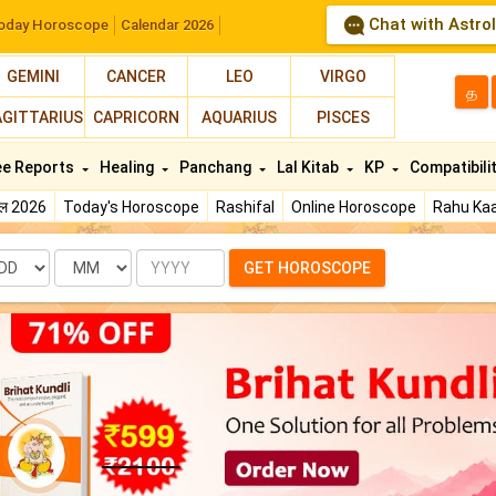
Chat with Astro
oday Horoscope
Calendar 2026
GEMINI
CANCER
LEO
VIRGO
த
AGITTARIUS
CAPRICORN
AQUARIUS
PISCES
ee Reports
Healing
Panchang
Lal Kitab
KP
Compatibili
फल 2026
Today's Horoscope
Rashifal
Online Horoscope
Rahu Kaa
te
Month
Year
GET HOROSCOPE