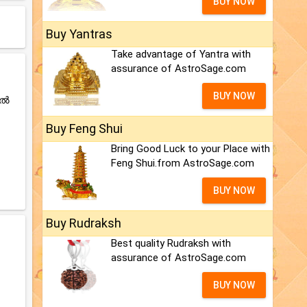
BUY NOW
Buy Yantras
Take advantage of Yantra with
assurance of AstroSage.com
BUY NOW
ിൽ
Buy Feng Shui
Bring Good Luck to your Place with
Feng Shui.from AstroSage.com
.
BUY NOW
Buy Rudraksh
Best quality Rudraksh with
assurance of AstroSage.com
BUY NOW