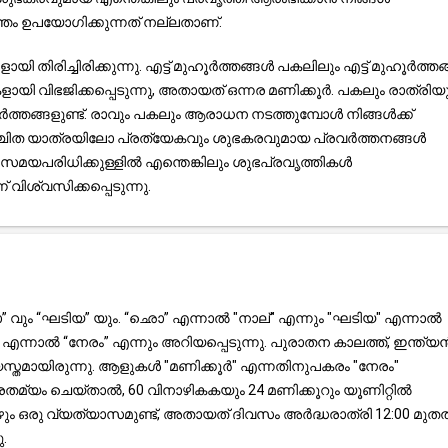
ം ഉപയോഗിക്കുന്നത് നല്ലതാണ്.
തിരിച്ചിരിക്കുന്നു. എട്ട് മുഹൂർത്തങ്ങൾ പകലിലും എട്ട് മുഹൂർത്ത
 വിഭജിക്കപ്പെടുന്നു, അതായത് ഒന്നര മണിക്കൂർ. പകലും രാത്രിയ
തങ്ങളുണ്ട്. രാവും പകലും ആരാധന നടത്തുമ്പോൾ നിങ്ങൾക്ക്
 നിശ്ചിത യാത്രയിലോ പ്രത്യേകവും ശുഭകരവുമായ പ്രവർത്തനങ്ങൾ
മയപരിധിക്കുള്ളിൽ എന്തെങ്കിലും ശുഭപ്രവൃത്തികൾ
വിശ്വസിക്കപ്പെടുന്നു.
 വും “ഘടിയ” യും. “ഛൊ” എന്നാൽ "നാല്" എന്നും "ഘടിയ" എന്നാൽ
്നാൽ “നേരം” എന്നും അറിയപ്പെടുന്നു. പുരാതന കാലത്ത്, ഇന്ത്യ
സ്തമായിരുന്നു. ആളുകൾ "മണിക്കൂർ" എന്നതിനുപകരം "നേരം"
രതമ്യം ചെയ്താൽ, 60 വിനാഴികകയും 24 മണിക്കൂറും യൂണിറ്റിൽ
ോഴും ഒരു വ്യത്യാസമുണ്ട്, അതായത് ദിവസം അർദ്ധരാത്രി 12:00 മു
.