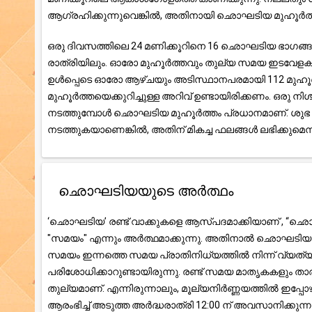
ആഗ്രഹിക്കുന്നുവെങ്കിൽ, അതിനായി ഛൊഘടിയ മുഹൂർത്ത
ഒരു ദിവസത്തിലെ 24 മണിക്കൂറിനെ 16 ഛൊഘടിയ ഭാഗങ്ങളായി 
രാത്രിയിലും. ഓരോ മുഹൂർത്തവും തുല്യ സമയ ഇടവേളകളായി
ഉൾപ്പെടെ ഓരോ ആഴ്ചയും അടിസ്ഥാനപരമായി 112 മുഹൂർത്
മുഹൂർത്തയെക്കുറിച്ചുള്ള അറിവ് ഉണ്ടായിരിക്കണം. ഒരു
നടത്തുമ്പോൾ ഛൊഘടിയ മുഹൂർത്തം പ്രധാനമാണ്. ശുഭ സ
നടത്തുകയാണെങ്കിൽ, അതിന് മികച്ച ഫലങ്ങൾ ലഭിക്കുമെന്ന് 
ഛൊഘടിയയുടെ അർത്ഥം
‘ഛൊഘടിയ’ രണ്ട് വാക്കുകളെ ആസ്പദമാക്കിയാണ് , “ഛൊ”
"സമയം" എന്നും അർത്ഥമാക്കുന്നു. അതിനാൽ ഛൊഘടിയ എന
സമയം ഇന്നത്തെ സമയ പ്രാതിനിധ്യത്തിൽ നിന്ന് വ്യത്യ
പരിശോധിക്കാറുണ്ടായിരുന്നു. രണ്ട് സമയ മാതൃകകളും താ
തുല്യമാണ്. എന്നിരുന്നാലും, മൂല്യനിർണ്ണയത്തിൽ ഇപ്പ
ആരംഭിച്ച് അടുത്ത അർദ്ധരാത്രി 12:00 ന് അവസാനിക്കുന്നു