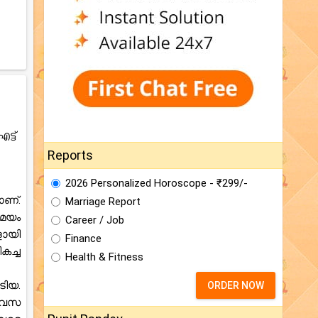
്ട്
Reports
2026 Personalized Horoscope - ₹299/-
ാണ്.
Marriage Report
സമയം
Career / Job
ളായി
Finance
കച്ച
Health & Fitness
ിയ.
ORDER NOW
ിവസ