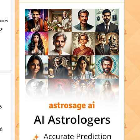
ങ്ങൾ
ും
ൻ
തൽ