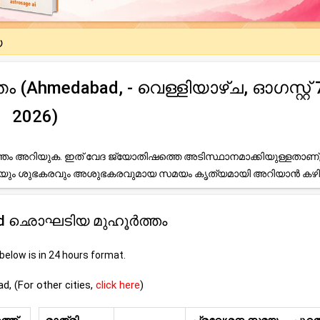
യ
hmedabad, - വെള്ളിയാഴ്ച, ഓഗസ്റ്റ് 7
2026)
ം അറിയുക. ഇത് വേദ ജ്യോതിഷത്തെ അടിസ്ഥാനമാക്കിയുള്ളതാണ്
ലേയും ശുഭകരവും അശുഭകരവുമായ സമയം കൃത്യമായി അറിയാൻ കഴി
dabad ഛൊഘടിയ മുഹൂർത്തം
elow is in 24 hours format.
 (For other cities,
click here
)