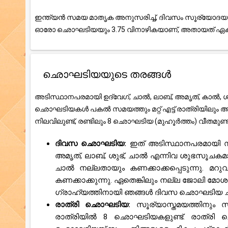
ഇന്ത്യൻ സമയ മാതൃക അനുസരിച്ച്, ദിവസം സൂര്യോദയത
ഓരോ ഛൊഘടിയയും 3.75 വിനാഴികയാണ്, അതായത് ഏകദേ
ഛൊഘടിയയുടെ തരങ്ങൾ
അടിസ്ഥാനപരമായി ഉദ്വേഗ്, ചാൽ, ലാബ്, അമൃത്, കാൽ, ശു
ഛൊഘടിയകൾ പകൽ സമയത്തും മറ്റ് എട്ട് രാത്രിയിലും
നിലവിലുണ്ട്, രണ്ടിലും 8 ഛൊഘടിയ (മുഹൂർത്തം) വീതമുണ
ദിവസ ഛൊഘടിയ:
ഇത് അടിസ്ഥാനപരമായി സ
അമൃത്, ലാബ്, ശുഭ്, ചാൽ എന്നിവ ശുഭസൂചക
ചാൽ നല്ലതായും കണക്കാക്കപ്പെടുന്നു. മറു
കണക്കാക്കുന്നു. ഏതെങ്കിലും നല്ല ജോലി മോശ
ഗ്രാഹ്യത്തിനായി ഞങ്ങൾ ദിവസ ഛൊഘടിയ ചാർട്ട്
രാത്രി ഛൊഘടിയ:
സൂര്യാസ്തമയത്തിനും
രാത്രിയിൽ 8 ഛൊഘടിയകളുണ്ട്. രാത്രി 