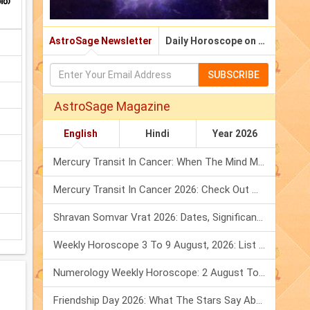
ത്
AstroSage Newsletter
Daily Horoscope on Email
SUBSCRIBE
AstroSage Magazine
English
Hindi
Year 2026
Mercury Transit In Cancer: When The Mind Meets The Heart!
Mercury Transit In Cancer 2026: Check Out What It Brings For You
Shravan Somvar Vrat 2026: Dates, Significance & Rituals In August
Weekly Horoscope 3 To 9 August, 2026: List Of Fasts & Festivals
Numerology Weekly Horoscope: 2 August To 8 August, 2026
Friendship Day 2026: What The Stars Say About Your Best Friend!