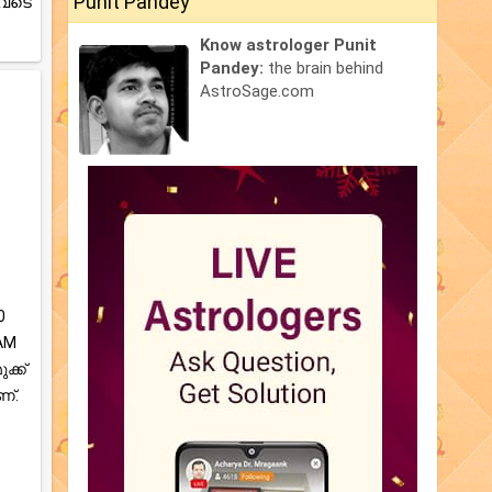
Punit Pandey
ുവടെ
Know astrologer Punit
Pandey:
the brain behind
AstroSage.com
0
 AM
ക്ക്
്.