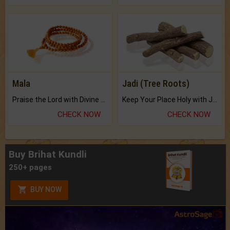
Mala
Jadi (Tree Roots)
Praise the Lord with Divine Energies of Mala.
Keep Your Place Holy with Jadi.
CHECK NOW
CHECK NOW
Buy Brihat Kundli
250+ pages
BUY NOW