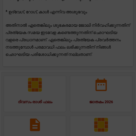
* ഉദ്വേഗ്, റോഗ്, കാൾ എന്നിവ അശുഭവും
അതിനാൽ ഏതെങ്കിലും ശുഭകരമായ ജോലി നിർവഹിക്കുന്നതിന്
പ്രത്യേക സമയ ഇടവേള കണ്ടെത്തുന്നതിന് ഛൊഘടിയ
വളരെ പ്രധാനമാണ്. ഏതെങ്കിലും പ്രത്യേക പ്രവർത്തനം
നടത്തുമ്പോൾ പരമാവധി ഫലം ലഭിക്കുന്നതിന് നിങ്ങൾ
ഛൊഘടിയ പരിശോധിക്കുന്നത് നല്ലതാണ്.
ദിവസം രാശി ഫലം
ജാതകം 2026