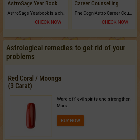
AstroSage Year Book
Career Counselling
AstroSage Yearbook is a channel to fulfill your dreams and destiny.
The CogniAstro Career Counselling Report is the most comprehensive report available on this topic.
CHECK NOW
CHECK NOW
Astrological remedies to get rid of your
problems
Red Coral / Moonga
(3 Carat)
Ward off evil spirits and strengthen
Mars.
BUY NOW