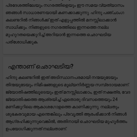
പ്രദേശത്തിലേയും നഗരത്തിളെയും ഈ സമയ വ്യത്യാസം
ഞങ്ങൾ സാധാരണയായി കണക്കാക്കുന്നു. ഹിന്ദു പഞ്ചാംഗ
കലണ്ടറിൽ നിങ്ങൾക്ക് ഇത് എളുപ്പത്തിൽ മനസ്സിലാക്കാൻ
സാധിക്കും. നിങ്ങളുടെ നഗരത്തിലെ ഇന്നത്തെ നല്ല
മുഹുറതയെക്കുറിച്ച് അറിയാൻ ഇന്നത്തെ ഛൊഘടിയ
പരിശോധിക്കുക.
എന്താണ് ഛൊഘടിയ?
ഹിന്ദു കലണ്ടറിൽ ഇത് അടിസ്ഥാനപരമായി നന്മയുടേയും
തിന്മയുടേയും നിമിഷങ്ങളുടെ മൂല്യനിർണ്ണയ സമ്പ്രദായമാണ്.
ജ്യോതിഷത്തിലൂടെയും ഇത് മനസ്സിലാക്കാം, ഇത് നക്ഷത്ര, വേദ
ജ്യോതിഷത്തെ ആശ്രയിച്ച് ഏതൊരു ദിവസത്തെയും 24
മണിക്കൂറിലെ ആകാശഗോളത്തെ കാണിക്കുന്നു. നല്ലതും
ശുഭകരവുമായ എന്തെങ്കിലും പ്രവൃത്തി ആരംഭിക്കാൻ നിങ്ങൾ
ആഗ്രഹിക്കുന്നുവെങ്കിൽ, അതിനായി ഛൊഘടിയ മുഹൂർത്തം
ഉപയോഗിക്കുന്നത് നല്ലതാണ്.