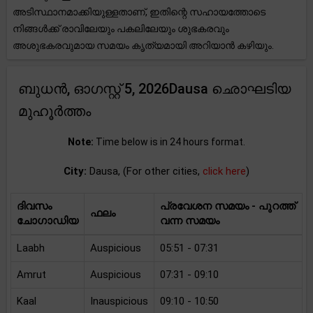
അടിസ്ഥാനമാക്കിയുള്ളതാണ്, ഇതിന്റെ സഹായത്തോടെ
നിങ്ങൾക്ക് രാവിലേയും പകലിലേയും ശുഭകരവും
അശുഭകരവുമായ സമയം കൃത്യമായി അറിയാൻ കഴിയും.
ബുധന്‍, ഓഗസ്റ്റ് 5, 2026Dausa ഛൊഘടിയ
മുഹൂർത്തം
Note:
Time below is in 24 hours format.
City:
Dausa, (For other cities,
click here
)
ദിവസം
പ്രവേശന സമയം - പുറത്ത്
ഫലം
ചോഗാഡിയ
വന്ന സമയം
Laabh
Auspicious
05:51 - 07:31
Amrut
Auspicious
07:31 - 09:10
Kaal
Inauspicious
09:10 - 10:50