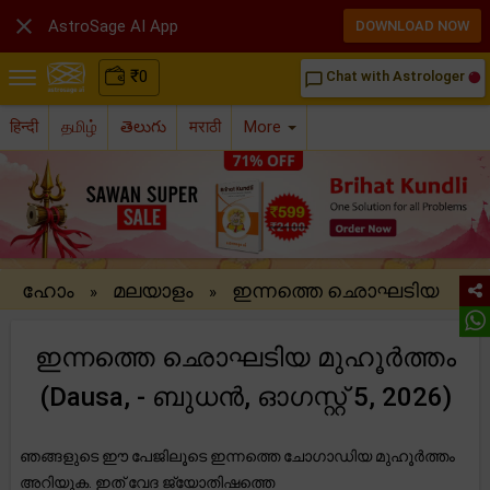

AstroSage AI App
DOWNLOAD NOW
₹
0
Chat with Astrologer
chat_bubble_outline
हिन्दी
தமிழ்
తెలుగు
मराठी
More
ഹോം
മലയാളം
ഇന്നത്തെ ഛൊഘടിയ
»
»
ഇന്നത്തെ ഛൊഘടിയ മുഹൂർത്തം
(Dausa, - ബുധന്‍, ഓഗസ്റ്റ് 5, 2026)
ഞങ്ങളുടെ ഈ പേജിലൂടെ ഇന്നത്തെ ചോഗാഡിയ മുഹൂർത്തം
അറിയുക. ഇത് വേദ ജ്യോതിഷത്തെ