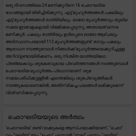
ഒരു ദിവസത്തിലെ 24 മണിക്കൂറിനെ 16 ഛൊഘടിയ
ഭാഗങ്ങളായി തിരിച്ചിരിക്കുന്നു. എട്ട് മുഹൂർത്തങ്ങൾ പകലിലും
എട്ട് മുഹൂർത്തങ്ങൾ രാത്രിയിലും. ഓരോ മുഹൂർത്തവും തുല്യ
സമയ ഇടവേളകളായി വിഭജിക്കപ്പെടുന്നു, അതായത് ഒന്നര
മണിക്കൂർ. പകലും രാത്രിയും ഉൾപ്പെടെ ഓരോ ആഴ്ചയും
അടിസ്ഥാനപരമായി 112 മുഹൂർത്തങ്ങളുണ്ട്. രാവും പകലും
ആരാധന നടത്തുമ്പോൾ നിങ്ങൾക്ക് മുഹൂർത്തയെക്കുറിച്ചുള്ള
അറിവ് ഉണ്ടായിരിക്കണം. ഒരു നിശ്ചിത യാത്രയിലോ
പ്രത്യേകവും ശുഭകരവുമായ പ്രവർത്തനങ്ങൾ നടത്തുമ്പോൾ
ഛൊഘടിയ മുഹൂർത്തം പ്രധാനമാണ്. ശുഭ
സമയപരിധിക്കുള്ളിൽ എന്തെങ്കിലും ശുഭപ്രവൃത്തികൾ
നടത്തുകയാണെങ്കിൽ, അതിന് മികച്ച ഫലങ്ങൾ ലഭിക്കുമെന്ന്
വിശ്വസിക്കപ്പെടുന്നു.
ഛൊഘടിയയുടെ അർത്ഥം
‘ഛൊഘടിയ’ രണ്ട് വാക്കുകളെ ആസ്പദമാക്കിയാണ് , “ഛൊ”
വും “ഘടിയ” യും. “ഛൊ” എന്നാൽ "നാല്" എന്നും "ഘടിയ"