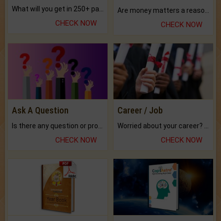
What will you get in 250+ pages Colored Brihat Kundli.
Are money matters a reason for the dark-circles under your eyes?
CHECK NOW
CHECK NOW
Ask A Question
Career / Job
Is there any question or problem lingering.
Worried about your career? don't know what is.
CHECK NOW
CHECK NOW