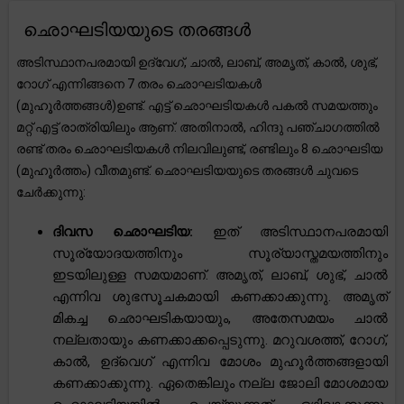
ഛൊഘടിയയുടെ തരങ്ങൾ
അടിസ്ഥാനപരമായി ഉദ്വേഗ്, ചാൽ, ലാബ്, അമൃത്, കാൽ, ശുഭ്,
റോഗ് എന്നിങ്ങനെ 7 തരം ഛൊഘടിയകൾ
(മുഹൂർത്തങ്ങൾ)ഉണ്ട്. എട്ട് ഛൊഘടിയകൾ പകൽ സമയത്തും
മറ്റ് എട്ട് രാത്രിയിലും ആണ്. അതിനാൽ, ഹിന്ദു പഞ്ചാഗത്തിൽ
രണ്ട് തരം ഛൊഘടിയകൾ നിലവിലുണ്ട്, രണ്ടിലും 8 ഛൊഘടിയ
(മുഹൂർത്തം) വീതമുണ്ട്. ഛൊഘടിയയുടെ തരങ്ങൾ ചുവടെ
ചേർക്കുന്നു:
ദിവസ ഛൊഘടിയ:
ഇത് അടിസ്ഥാനപരമായി
സൂര്യോദയത്തിനും സൂര്യാസ്തമയത്തിനും
ഇടയിലുള്ള സമയമാണ്. അമൃത്, ലാബ്, ശുഭ്, ചാൽ
എന്നിവ ശുഭസൂചകമായി കണക്കാക്കുന്നു. അമൃത്
മികച്ച ഛൊഘടികയായും, അതേസമയം ചാൽ
നല്ലതായും കണക്കാക്കപ്പെടുന്നു. മറുവശത്ത്, റോഗ്,
കാൽ, ഉദ്‌വെഗ് എന്നിവ മോശം മുഹൂർത്തങ്ങളായി
കണക്കാക്കുന്നു. ഏതെങ്കിലും നല്ല ജോലി മോശമായ