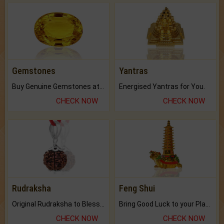
Gemstones
Yantras
Buy Genuine Gemstones at Best Prices.
Energised Yantras for You.
CHECK NOW
CHECK NOW
Rudraksha
Feng Shui
Original Rudraksha to Bless Your Way.
Bring Good Luck to your Place with Feng Shui.
CHECK NOW
CHECK NOW