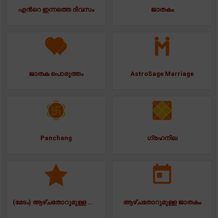
എന്‍റെ ഇന്നത്തെ ദിവസം
ജാതകം
ജാതക പൊരുത്തം
AstroSage Marriage
Panchang
ഗ്രഹനില
(മേടം) ആഴ്ചതോറുമുള്ള ജാതകം
ആഴ്ചതോറുമുള്ള ജാതകം