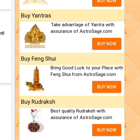
BUY NOW
Buy Yantras
Take advantage of Yantra with
assurance of AstroSage.com
ിൽ
BUY NOW
Buy Feng Shui
.
Bring Good Luck to your Place with
Feng Shui.from AstroSage.com
BUY NOW
Buy Rudraksh
Best quality Rudraksh with
assurance of AstroSage.com
BUY NOW