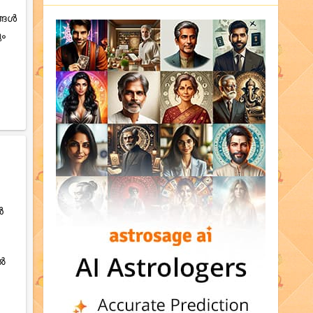
ങ്ങൾ
ും
ൻ
തൽ