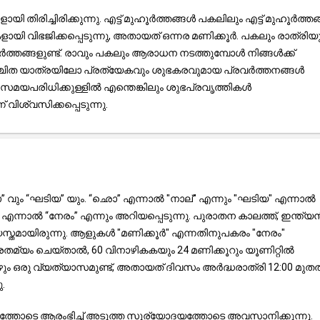
തിരിച്ചിരിക്കുന്നു. എട്ട് മുഹൂർത്തങ്ങൾ പകലിലും എട്ട് മുഹൂർത്ത
 വിഭജിക്കപ്പെടുന്നു, അതായത് ഒന്നര മണിക്കൂർ. പകലും രാത്രിയ
തങ്ങളുണ്ട്. രാവും പകലും ആരാധന നടത്തുമ്പോൾ നിങ്ങൾക്ക്
 നിശ്ചിത യാത്രയിലോ പ്രത്യേകവും ശുഭകരവുമായ പ്രവർത്തനങ്ങൾ
മയപരിധിക്കുള്ളിൽ എന്തെങ്കിലും ശുഭപ്രവൃത്തികൾ
വിശ്വസിക്കപ്പെടുന്നു.
 വും “ഘടിയ” യും. “ഛൊ” എന്നാൽ "നാല്" എന്നും "ഘടിയ" എന്നാൽ
്നാൽ “നേരം” എന്നും അറിയപ്പെടുന്നു. പുരാതന കാലത്ത്, ഇന്ത്യ
സ്തമായിരുന്നു. ആളുകൾ "മണിക്കൂർ" എന്നതിനുപകരം "നേരം"
രതമ്യം ചെയ്താൽ, 60 വിനാഴികകയും 24 മണിക്കൂറും യൂണിറ്റിൽ
ോഴും ഒരു വ്യത്യാസമുണ്ട്, അതായത് ദിവസം അർദ്ധരാത്രി 12:00 മു
.
്തോടെ ആരംഭിച്ച് അടുത്ത സൂര്യോദയത്തോടെ അവസാനിക്കുന്നു.