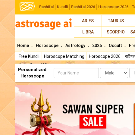
Rashifal
Kundli
Rashifal 2026
Horoscope 2026
T
ARIES
TAURUS
LIBRA
SCORPIO
S
Home
Horoscope
Astrology
2026
Occult
Fr
Free Kundli
Horoscope Matching
Horoscope 2026
राशि
AstroSage AI Shop
Personalized
Name
Da
Horoscope