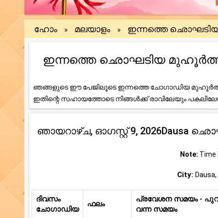
ഹോം
മലയാളം
ഇന്നത്തെ ഛൊഘടി
»
»
ഇന്നത്തെ ഛൊഘടിയ മുഹൂർത്തം (
ഞങ്ങളുടെ ഈ പേജിലൂടെ ഇന്നത്തെ ചോഗാഡിയ മുഹൂർത്ത
ഇതിന്റെ സഹായത്തോടെ നിങ്ങൾക്ക് രാവിലേയും പകലി
ഞായറാഴ്ച, ഓഗസ്റ്റ് 9, 2026Dausa ഛ
Note:
Time b
City:
Dausa, 
ദിവസം
പ്രവേശന സമയം - പുറത
ഫലം
ചോഗാഡിയ
വന്ന സമയം