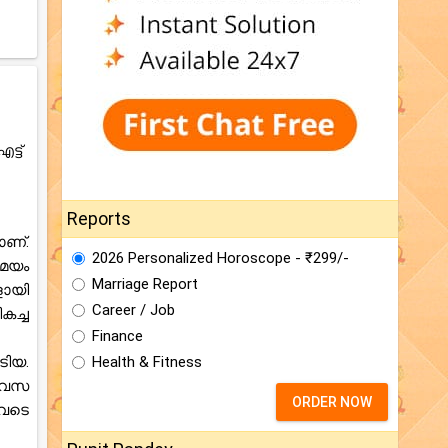
്ട്
Reports
ാണ്.
2026 Personalized Horoscope - ₹299/-
സമയം
Marriage Report
ളായി
Career / Job
കച്ച
Finance
ിയ.
Health & Fitness
ിവസ
ORDER NOW
ുവടെ