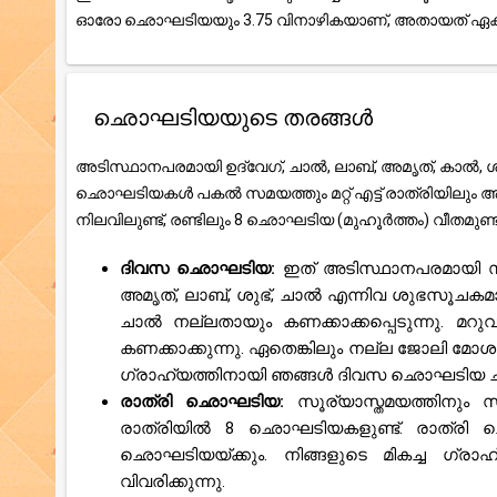
ഓരോ ഛൊഘടിയയും 3.75 വിനാഴികയാണ്, അതായത് ഏകദേ
ഛൊഘടിയയുടെ തരങ്ങൾ
അടിസ്ഥാനപരമായി ഉദ്വേഗ്, ചാൽ, ലാബ്, അമൃത്, കാൽ, ശു
ഛൊഘടിയകൾ പകൽ സമയത്തും മറ്റ് എട്ട് രാത്രിയിലും
നിലവിലുണ്ട്, രണ്ടിലും 8 ഛൊഘടിയ (മുഹൂർത്തം) വീതമുണ
ദിവസ ഛൊഘടിയ:
ഇത് അടിസ്ഥാനപരമായി സ
അമൃത്, ലാബ്, ശുഭ്, ചാൽ എന്നിവ ശുഭസൂചക
ചാൽ നല്ലതായും കണക്കാക്കപ്പെടുന്നു. മറു
കണക്കാക്കുന്നു. ഏതെങ്കിലും നല്ല ജോലി മോശ
ഗ്രാഹ്യത്തിനായി ഞങ്ങൾ ദിവസ ഛൊഘടിയ ചാർട്ട്
രാത്രി ഛൊഘടിയ:
സൂര്യാസ്തമയത്തിനും
രാത്രിയിൽ 8 ഛൊഘടിയകളുണ്ട്. രാത്രി 
ഛൊഘടിയയ്ക്കും. നിങ്ങളുടെ മികച്ച ഗ്ര
വിവരിക്കുന്നു.