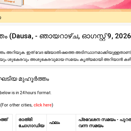
യ
Dausa, - ഞായറാഴ്ച, ഓഗസ്റ്റ് 9, 2026
ം അറിയുക. ഇത് വേദ ജ്യോതിഷത്തെ അടിസ്ഥാനമാക്കിയുള്ളതാണ്
ലേയും ശുഭകരവും അശുഭകരവുമായ സമയം കൃത്യമായി അറിയാൻ കഴി
ൊഘടിയ മുഹൂർത്തം
elow is in 24 hours format.
(For other cities,
click here
)
്ത്
രാത്രി
പ്രവേശന സമയം - പുറത്
ഫലം
ചോഗാഡിയ
വന്ന സമയം