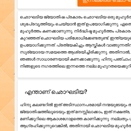
ഛൊഘടിയ ജ്യോതിഷ പ്രകാരം ഛൊഘടിയ ഒരു മുഹൂർത്തം 
ശുഭപ്രവൃത്തിയും ചെയ്യാൻ ഇത് ഉപയോഗിക്കുന്നു. ഏതെങ
മുഹൂർത്തം കണക്കാണുന്നു. നിർദ്ധിഷ്ട മുഹൂർത്തം പ്രകാ
കുറഞ്ഞത് ഛൊഘടിയ പരിശോധിക്കേണ്ടതുണ്ട്. ഇന്ത്യയു
ഉപയോഗിക്കുന്നത്. പ്രത്യേകിച്ചും ആസ്തികൾ വാങ്ങുന്ന
സൂര്യോദയ സമയത്തെ ആശ്രയിച്ചിരിക്കുന്നു. അതിനാ
ഞങ്ങൾ സാധാരണയായി കണക്കാക്കുന്നു. ഹിന്ദു പഞ്ചാംഗ ക
നിങ്ങളുടെ നഗരത്തിലെ ഇന്നത്തെ നല്ല മുഹുറതയെക്കു
എന്താണ് ഛൊഘടിയ?
ഹിന്ദു കലണ്ടറിൽ ഇത് അടിസ്ഥാനപരമായി നന്മയുടേയും തി
ജ്യോതിഷത്തിലൂടെയും ഇത് മനസ്സിലാക്കാം, ഇത് നക്ഷത
മണിക്കൂറിലെ ആകാശഗോളത്തെ കാണിക്കുന്നു. നല്ലതും ശ
ആഗ്രഹിക്കുന്നുവെങ്കിൽ, അതിനായി ഛൊഘടിയ മുഹൂർത്ത