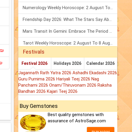
Numerology Weekly Horoscope: 2 August To 8 August, 2026
Friendship Day 2026: What The Stars Say About Your Best Friend!
Mars Transit In Gemini: Embrace The Period Full Of Energy & Intelligence
Tarot Weekly Horoscope: 2 August To 8 August, 2026
ിയ
Festivals
യ
Festival 2026
Holidays 2026
Calendar 2026
Jagannath Rath Yatra 2026
Ashadhi Ekadashi 2026
Guru Purnima 2026
Hariyali Teej 2026
Nag
Panchami 2026
Onam/Thiruvonam 2026
Raksha
Bandhan 2026
Kajari Teej 2026
Buy Gemstones
Best quality gemstones with
assurance of AstroSage.com