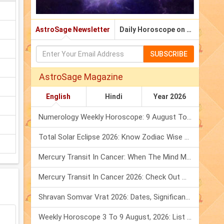
AstroSage Newsletter
Daily Horoscope on Email
SUBSCRIBE
AstroSage Magazine
English
Hindi
Year 2026
Numerology Weekly Horoscope: 9 August To 15 August, 2026
Total Solar Eclipse 2026: Know Zodiac Wise Prediction
Mercury Transit In Cancer: When The Mind Meets The Heart!
Mercury Transit In Cancer 2026: Check Out What It Brings For You
Shravan Somvar Vrat 2026: Dates, Significance & Rituals In August
Weekly Horoscope 3 To 9 August, 2026: List Of Fasts & Festivals