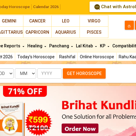
Chat with Astro
oday Horoscope
Calendar 2026
GEMINI
CANCER
LEO
VIRGO
த
AGITTARIUS
CAPRICORN
AQUARIUS
PISCES
ee Reports
Healing
Panchang
Lal Kitab
KP
Compatibili
फल 2026
Today's Horoscope
Rashifal
Online Horoscope
Rahu Kaa
te
Month
Year
GET HOROSCOPE