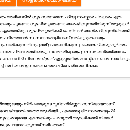
അല്ലെങ്കിൽ ശുഭ സമയമാണ്. ഹിന്ദു സംസ്കാര പ്രകാരം ഏത്
്കിലും പൂജയോ ശുഭപ്രവൃത്തിയോ ആരംഭിക്കുന്നതിന് മുമ്പ് ആളുകൾ
രം എന്തെങ്കിലും ശുഭപ്രവൃത്തികൾ ചെയ്യാൻ ആഗ്രഹിക്കുന്നില്ലെങ്ക
ടെ പടിഞ്ഞാറൻ സംസ്ഥാനങ്ങളിലാണ് ഇത് കൂടുതലായും
തിനും വിൽക്കുന്നതിനും ഇത് ഉപയോഗിക്കുന്നു. ഛൊഘടിയ മുഹൂർത്തം
ൽ, ഓരോ പ്രദേശത്തിലേയും നഗരത്തിളെയും ഈ സമയ വ്യത്യാസം
ലണ്ടറിൽ നിങ്ങൾക്ക് ഇത് എളുപ്പത്തിൽ മനസ്സിലാക്കാൻ സാധിക്കും
റിച്ച് അറിയാൻ ഇന്നത്തെ ഛൊഘടിയ പരിശോധിക്കുക.
ന്മയുടേയും നിമിഷങ്ങളുടെ മൂല്യനിർണ്ണയ സമ്പ്രദായമാണ്.
്ര, വേദ ജ്യോതിഷത്തെ ആശ്രയിച്ച് ഏതൊരു ദിവസത്തെയും 24
ുഭകരവുമായ എന്തെങ്കിലും പ്രവൃത്തി ആരംഭിക്കാൻ നിങ്ങൾ
ം ഉപയോഗിക്കുന്നത് നല്ലതാണ്.