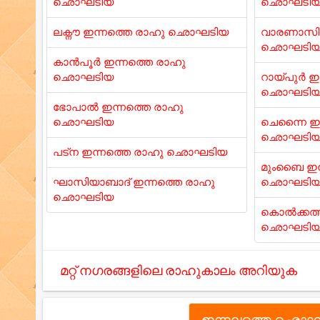
ഛൊഘടിയ
ഛൊഘടി
ലക്നൗ ഇന്നത്തെ രാഹു ഛൊഘടിയ
വാരണാസി 
ഛൊഘടി
കാൻപൂർ ഇന്നത്തെ രാഹു
ഛൊഘടിയ
റായ്പുർ ഇ
ഛൊഘടി
ഭോപാൽ ഇന്നത്തെ രാഹു
ഛൊഘടിയ
ചെന്നൈ ഇന
ഛൊഘടി
പട്ന ഇന്നത്തെ രാഹു ഛൊഘടിയ
മുംബൈ ഇന
ഘാസിയാബാദ് ഇന്നത്തെ രാഹു
ഛൊഘടി
ഛൊഘടിയ
കൊൽക്കത്ത
ഛൊഘടി
മറ്റ് നഗരങ്ങളിലെ രാഹുകാലം അറിയുക
ഇന്നലത്തെ ഛൊഘ