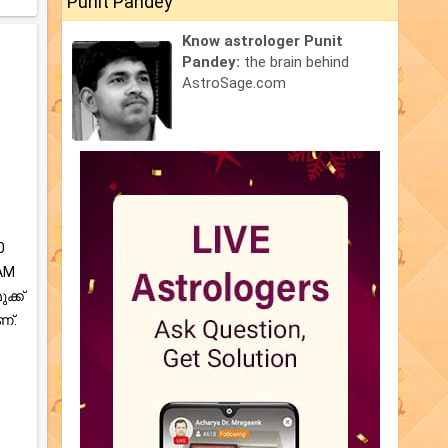
Punit Pandey
Know astrologer Punit
Pandey:
the brain behind
AstroSage.com
0
 AM
ക്ക്
്.