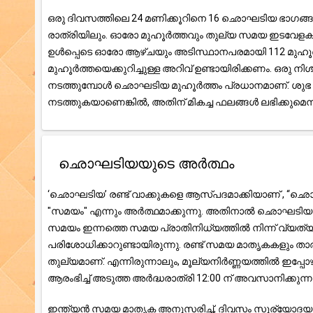
ഒരു ദിവസത്തിലെ 24 മണിക്കൂറിനെ 16 ഛൊഘടിയ ഭാഗങ്ങളായി 
രാത്രിയിലും. ഓരോ മുഹൂർത്തവും തുല്യ സമയ ഇടവേളകളായി
ഉൾപ്പെടെ ഓരോ ആഴ്ചയും അടിസ്ഥാനപരമായി 112 മുഹൂർത്
മുഹൂർത്തയെക്കുറിച്ചുള്ള അറിവ് ഉണ്ടായിരിക്കണം. ഒരു
നടത്തുമ്പോൾ ഛൊഘടിയ മുഹൂർത്തം പ്രധാനമാണ്. ശുഭ സ
നടത്തുകയാണെങ്കിൽ, അതിന് മികച്ച ഫലങ്ങൾ ലഭിക്കുമെന്ന് 
ഛൊഘടിയയുടെ അർത്ഥം
‘ഛൊഘടിയ’ രണ്ട് വാക്കുകളെ ആസ്പദമാക്കിയാണ് , “ഛൊ”
"സമയം" എന്നും അർത്ഥമാക്കുന്നു. അതിനാൽ ഛൊഘടിയ എന
സമയം ഇന്നത്തെ സമയ പ്രാതിനിധ്യത്തിൽ നിന്ന് വ്യത്യ
പരിശോധിക്കാറുണ്ടായിരുന്നു. രണ്ട് സമയ മാതൃകകളും താ
തുല്യമാണ്. എന്നിരുന്നാലും, മൂല്യനിർണ്ണയത്തിൽ ഇപ്പ
ആരംഭിച്ച് അടുത്ത അർദ്ധരാത്രി 12:00 ന് അവസാനിക്കുന്നു
ഇന്ത്യൻ സമയ മാതൃക അനുസരിച്ച്, ദിവസം സൂര്യോദയത