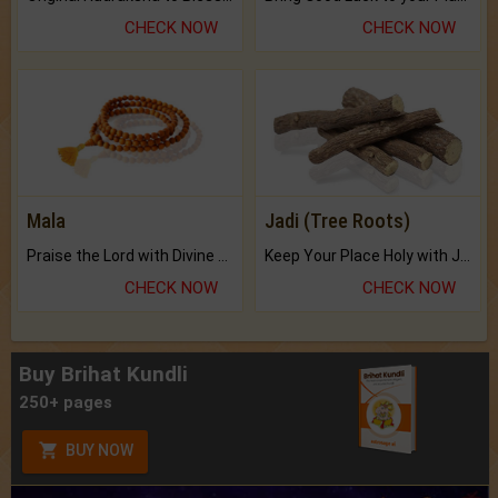
CHECK NOW
CHECK NOW
Mala
Jadi (Tree Roots)
Praise the Lord with Divine Energies of Mala.
Keep Your Place Holy with Jadi.
CHECK NOW
CHECK NOW
Buy Brihat Kundli
250+ pages
BUY NOW