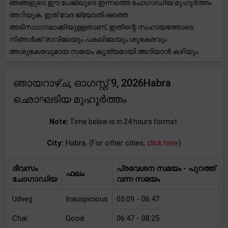
ഞങ്ങളുടെ ഈ പേജിലൂടെ ഇന്നത്തെ ചോഗാഡിയ മുഹൂർത്തം
അറിയുക. ഇത് വേദ ജ്യോതിഷത്തെ
അടിസ്ഥാനമാക്കിയുള്ളതാണ്, ഇതിന്റെ സഹായത്തോടെ
നിങ്ങൾക്ക് രാവിലേയും പകലിലേയും ശുഭകരവും
അശുഭകരവുമായ സമയം കൃത്യമായി അറിയാൻ കഴിയും.
ഞായറാഴ്ച, ഓഗസ്റ്റ് 9, 2026Habra
ഛൊഘടിയ മുഹൂർത്തം
Note:
Time below is in 24 hours format.
City:
Habra, (For other cities,
click here
)
ദിവസം
പ്രവേശന സമയം - പുറത്ത്
ഫലം
ചോഗാഡിയ
വന്ന സമയം
Udveg
Inauspicious
05:09 - 06:47
Chal
Good
06:47 - 08:25