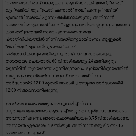
‘ഛൊഘടിയ’ രണ്ട് വാക്കുകളെ ആസ്പദമാക്കിയാണ് , “ഛൊ”
വും “ഘടിയ” യും. “ഛൊ” എന്നാൽ "നാല്" എന്നും "ഘടിയ"
എന്നാൽ "സമയം" എന്നും അർത്ഥമാക്കുന്നു. അതിനാൽ
ഛൊഘടിയ എന്നാൽ “നേരം” എന്നും അറിയപ്പെടുന്നു. പുരാതന
കാലത്ത്, ഇന്ത്യൻ സമയം ഇന്നത്തെ സമയ
പ്രാതിനിധ്യത്തിൽ നിന്ന് വ്യത്യസ്തമായിരുന്നു. ആളുകൾ
"മണിക്കൂർ" എന്നതിനുപകരം "നേരം"
പരിശോധിക്കാറുണ്ടായിരുന്നു. രണ്ട് സമയ മാതൃകകളും
താരതമ്യം ചെയ്താൽ, 60 വിനാഴികകയും 24 മണിക്കൂറും
യൂണിറ്റിൽ തുല്യമാണ്. എന്നിരുന്നാലും, മൂല്യനിർണ്ണയത്തിൽ
ഇപ്പോഴും ഒരു വ്യത്യാസമുണ്ട്, അതായത് ദിവസം
അർദ്ധരാത്രി 12:00 മുതൽ ആരംഭിച്ച് അടുത്ത അർദ്ധരാത്രി
12:00 ന് അവസാനിക്കുന്നു.
ഇന്ത്യൻ സമയ മാതൃക അനുസരിച്ച്, ദിവസം
സൂര്യോദയത്തോടെ ആരംഭിച്ച് അടുത്ത സൂര്യോദയത്തോടെ
അവസാനിക്കുന്നു. ഓരോ ഛൊഘടിയയും 3.75 വിനാഴികയാണ്,
അതായത് ഏകദേശം 4 മണിക്കൂർ. അതിനാൽ ഒരു ദിവസം 16
ഛൊഘടിയകളുണ്ട്.