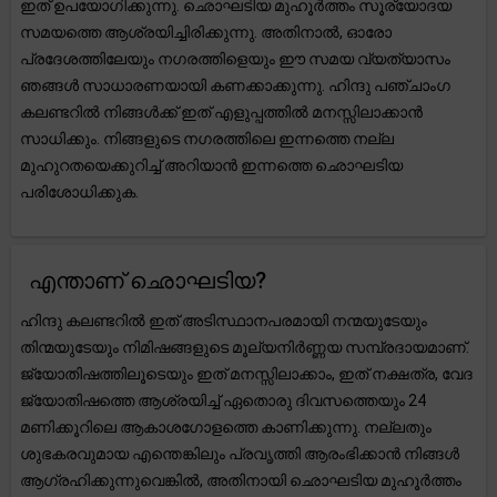
ഇത് ഉപയോഗിക്കുന്നു. ഛൊഘടിയ മുഹൂർത്തം സൂര്യോദയ
സമയത്തെ ആശ്രയിച്ചിരിക്കുന്നു. അതിനാൽ, ഓരോ
പ്രദേശത്തിലേയും നഗരത്തിളെയും ഈ സമയ വ്യത്യാസം
ഞങ്ങൾ സാധാരണയായി കണക്കാക്കുന്നു. ഹിന്ദു പഞ്ചാംഗ
കലണ്ടറിൽ നിങ്ങൾക്ക് ഇത് എളുപ്പത്തിൽ മനസ്സിലാക്കാൻ
സാധിക്കും. നിങ്ങളുടെ നഗരത്തിലെ ഇന്നത്തെ നല്ല
മുഹുറതയെക്കുറിച്ച് അറിയാൻ ഇന്നത്തെ ഛൊഘടിയ
പരിശോധിക്കുക.
എന്താണ് ഛൊഘടിയ?
ഹിന്ദു കലണ്ടറിൽ ഇത് അടിസ്ഥാനപരമായി നന്മയുടേയും
തിന്മയുടേയും നിമിഷങ്ങളുടെ മൂല്യനിർണ്ണയ സമ്പ്രദായമാണ്.
ജ്യോതിഷത്തിലൂടെയും ഇത് മനസ്സിലാക്കാം, ഇത് നക്ഷത്ര, വേദ
ജ്യോതിഷത്തെ ആശ്രയിച്ച് ഏതൊരു ദിവസത്തെയും 24
മണിക്കൂറിലെ ആകാശഗോളത്തെ കാണിക്കുന്നു. നല്ലതും
ശുഭകരവുമായ എന്തെങ്കിലും പ്രവൃത്തി ആരംഭിക്കാൻ നിങ്ങൾ
ആഗ്രഹിക്കുന്നുവെങ്കിൽ, അതിനായി ഛൊഘടിയ മുഹൂർത്തം