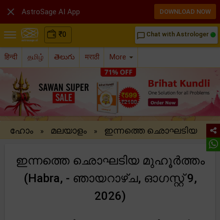

AstroSage AI App
DOWNLOAD NOW
₹
0
Chat with Astrologer
chat_bubble_outline
हिन्दी
தமிழ்
తెలుగు
मराठी
More
ഹോം
മലയാളം
ഇന്നത്തെ ഛൊഘടിയ
»
»
ഇന്നത്തെ ഛൊഘടിയ മുഹൂർത്തം
(Habra, - ഞായറാഴ്ച, ഓഗസ്റ്റ് 9,
2026)