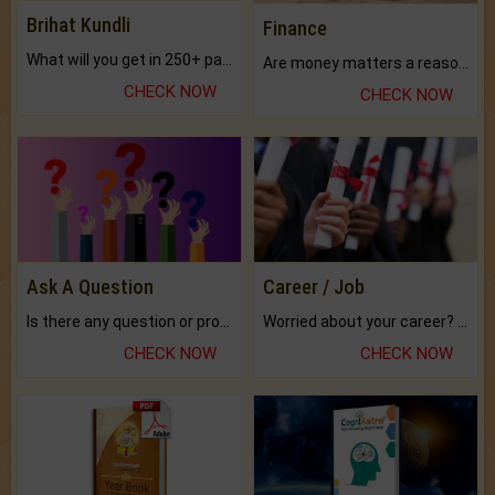
Brihat Kundli
Finance
What will you get in 250+ pages Colored Brihat Kundli.
Are money matters a reason for the dark-circles under your eyes?
CHECK NOW
CHECK NOW
Ask A Question
Career / Job
Is there any question or problem lingering.
Worried about your career? don't know what is.
CHECK NOW
CHECK NOW