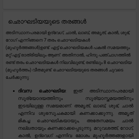
ഛൊഘടിയയുടെ തരങ്ങൾ
അടിസ്ഥാനപരമായി ഉദ്വേഗ്, ചാൽ, ലാബ്, അമൃത്, കാൽ, ശുഭ്,
റോഗ് എന്നിങ്ങനെ 7 തരം ഛൊഘടിയകൾ
(മുഹൂർത്തങ്ങൾ)ഉണ്ട്. എട്ട് ഛൊഘടിയകൾ പകൽ സമയത്തും
മറ്റ് എട്ട് രാത്രിയിലും ആണ്. അതിനാൽ, ഹിന്ദു പഞ്ചാഗത്തിൽ
രണ്ട് തരം ഛൊഘടിയകൾ നിലവിലുണ്ട്, രണ്ടിലും 8 ഛൊഘടിയ
(മുഹൂർത്തം) വീതമുണ്ട്. ഛൊഘടിയയുടെ തരങ്ങൾ ചുവടെ
ചേർക്കുന്നു:
ദിവസ ഛൊഘടിയ:
ഇത് അടിസ്ഥാനപരമായി
സൂര്യോദയത്തിനും സൂര്യാസ്തമയത്തിനും
ഇടയിലുള്ള സമയമാണ്. അമൃത്, ലാബ്, ശുഭ്, ചാൽ
എന്നിവ ശുഭസൂചകമായി കണക്കാക്കുന്നു. അമൃത്
മികച്ച ഛൊഘടികയായും, അതേസമയം ചാൽ
നല്ലതായും കണക്കാക്കപ്പെടുന്നു. മറുവശത്ത്, റോഗ്,
കാൽ, ഉദ്‌വെഗ് എന്നിവ മോശം മുഹൂർത്തങ്ങളായി