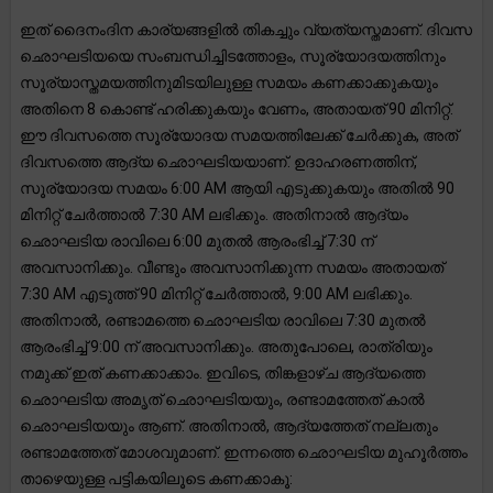
ഇത് ദൈനംദിന കാര്യങ്ങളിൽ തികച്ചും വ്യത്യസ്തമാണ്. ദിവസ
ഛൊഘടിയയെ സംബന്ധിച്ചിടത്തോളം, സൂര്യോദയത്തിനും
സൂര്യാസ്തമയത്തിനുമിടയിലുള്ള സമയം കണക്കാക്കുകയും
അതിനെ 8 കൊണ്ട് ഹരിക്കുകയും വേണം, അതായത് 90 മിനിറ്റ്.
ഈ ദിവസത്തെ സൂര്യോദയ സമയത്തിലേക്ക് ചേർക്കുക, അത്
ദിവസത്തെ ആദ്യ ഛൊഘടിയയാണ്. ഉദാഹരണത്തിന്,
സൂര്യോദയ സമയം 6:00 AM ആയി എടുക്കുകയും അതിൽ 90
മിനിറ്റ് ചേർത്താൽ 7:30 AM ലഭിക്കും. അതിനാൽ ആദ്യം
ഛൊഘടിയ രാവിലെ 6:00 മുതൽ ആരംഭിച്ച് 7:30 ന്
അവസാനിക്കും. വീണ്ടും അവസാനിക്കുന്ന സമയം അതായത്
7:30 AM എടുത്ത് 90 മിനിറ്റ് ചേർത്താൽ, 9:00 AM ലഭിക്കും.
അതിനാൽ, രണ്ടാമത്തെ ഛൊഘടിയ രാവിലെ 7:30 മുതൽ
ആരംഭിച്ച് 9:00 ന് അവസാനിക്കും. അതുപോലെ, രാത്രിയും
നമുക്ക് ഇത് കണക്കാക്കാം. ഇവിടെ, തിങ്കളാഴ്ച ആദ്യത്തെ
ഛൊഘടിയ അമൃത് ഛൊഘടിയയും, രണ്ടാമത്തേത് കാൽ
ഛൊഘടിയയും ആണ്. അതിനാൽ, ആദ്യത്തേത് നല്ലതും
രണ്ടാമത്തേത് മോശവുമാണ്. ഇന്നത്തെ ഛൊഘടിയ മുഹൂർത്തം
താഴെയുള്ള പട്ടികയിലൂടെ കണക്കാകൂ: