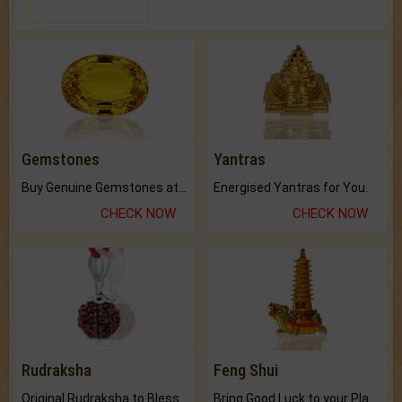
Gemstones
Yantras
Buy Genuine Gemstones at Best Prices.
Energised Yantras for You.
CHECK NOW
CHECK NOW
Rudraksha
Feng Shui
Original Rudraksha to Bless Your Way.
Bring Good Luck to your Place with Feng Shui.