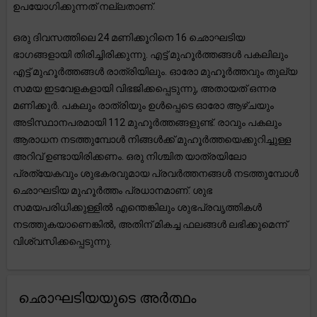
ഉപയോഗിക്കുന്നത് നല്ലതാണ്.
ഒരു ദിവസത്തിലെ 24 മണിക്കൂറിനെ 16 ഛൊഘടിയ
ഭാഗങ്ങളായി തിരിച്ചിരിക്കുന്നു. എട്ട് മുഹൂർത്തങ്ങൾ പകലിലും
എട്ട് മുഹൂർത്തങ്ങൾ രാത്രിയിലും. ഓരോ മുഹൂർത്തവും തുല്യ
സമയ ഇടവേളകളായി വിഭജിക്കപ്പെടുന്നു, അതായത് ഒന്നര
മണിക്കൂർ. പകലും രാത്രിയും ഉൾപ്പെടെ ഓരോ ആഴ്ചയും
അടിസ്ഥാനപരമായി 112 മുഹൂർത്തങ്ങളുണ്ട്. രാവും പകലും
ആരാധന നടത്തുമ്പോൾ നിങ്ങൾക്ക് മുഹൂർത്തയെക്കുറിച്ചുള്ള
അറിവ് ഉണ്ടായിരിക്കണം. ഒരു നിശ്ചിത യാത്രയിലോ
പ്രത്യേകവും ശുഭകരവുമായ പ്രവർത്തനങ്ങൾ നടത്തുമ്പോൾ
ഛൊഘടിയ മുഹൂർത്തം പ്രധാനമാണ്. ശുഭ
സമയപരിധിക്കുള്ളിൽ എന്തെങ്കിലും ശുഭപ്രവൃത്തികൾ
നടത്തുകയാണെങ്കിൽ, അതിന് മികച്ച ഫലങ്ങൾ ലഭിക്കുമെന്ന്
വിശ്വസിക്കപ്പെടുന്നു.
ഛൊഘടിയയുടെ അർത്ഥം