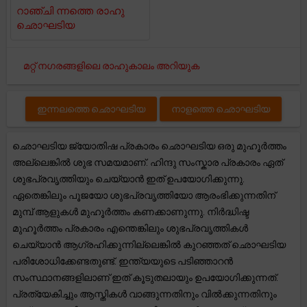
റാഞ്ചി ന്നത്തെ രാഹു
ഛൊഘടിയ
മറ്റ് നഗരങ്ങളിലെ രാഹുകാലം അറിയുക
ഇന്നലത്തെ ഛൊഘടിയ
നാളത്തെ ഛൊഘടിയ
ഛൊഘടിയ ജ്യോതിഷ പ്രകാരം ഛൊഘടിയ ഒരു മുഹൂർത്തം
അല്ലെങ്കിൽ ശുഭ സമയമാണ്. ഹിന്ദു സംസ്കാര പ്രകാരം ഏത്
ശുഭപ്രവൃത്തിയും ചെയ്യാൻ ഇത് ഉപയോഗിക്കുന്നു.
ഏതെങ്കിലും പൂജയോ ശുഭപ്രവൃത്തിയോ ആരംഭിക്കുന്നതിന്
മുമ്പ് ആളുകൾ മുഹൂർത്തം കണക്കാണുന്നു. നിർദ്ധിഷ്ട
മുഹൂർത്തം പ്രകാരം എന്തെങ്കിലും ശുഭപ്രവൃത്തികൾ
ചെയ്യാൻ ആഗ്രഹിക്കുന്നില്ലെങ്കിൽ കുറഞ്ഞത് ഛൊഘടിയ
പരിശോധിക്കേണ്ടതുണ്ട്. ഇന്ത്യയുടെ പടിഞ്ഞാറൻ
സംസ്ഥാനങ്ങളിലാണ് ഇത് കൂടുതലായും ഉപയോഗിക്കുന്നത്.
പ്രത്യേകിച്ചും ആസ്തികൾ വാങ്ങുന്നതിനും വിൽക്കുന്നതിനും