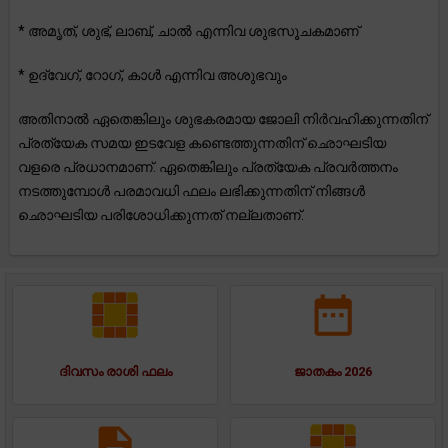
* അമൃത്, ശുഭ്, ലാബ്, ചാൽ എന്നിവ ശുഭസൂചകമാണ്
* ഉദ്വേഗ്, റോഗ്, കാൾ എന്നിവ അശുഭവും
അതിനാൽ ഏതെങ്കിലും ശുഭകരമായ ജോലി നിർവഹിക്കുന്നതിന്
പ്രത്യേക സമയ ഇടവേള കണ്ടെത്തുന്നതിന് ഛൊഘടിയ
വളരെ പ്രധാനമാണ്. ഏതെങ്കിലും പ്രത്യേക പ്രവർത്തനം
നടത്തുമ്പോൾ പരമാവധി ഫലം ലഭിക്കുന്നതിന് നിങ്ങൾ
ഛൊഘടിയ പരിശോധിക്കുന്നത് നല്ലതാണ്.
ദിവസം രാശി ഫലം
ജാതകം 2026