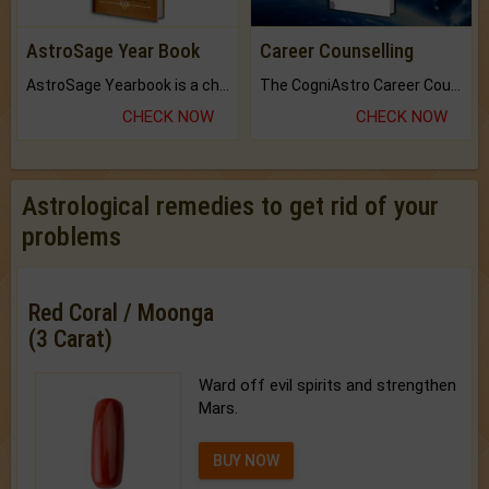
AstroSage Year Book
Career Counselling
AstroSage Yearbook is a channel to fulfill your dreams and destiny.
The CogniAstro Career Counselling Report is the most comprehensive report available on this topic.
CHECK NOW
CHECK NOW
Astrological remedies to get rid of your
problems
Red Coral / Moonga
(3 Carat)
Ward off evil spirits and strengthen
Mars.
BUY NOW