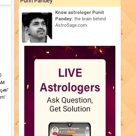
Punit Pandey
Know astrologer Punit
Pandey:
the brain behind
AstroSage.com
0
 AM
ക്ക്
്.