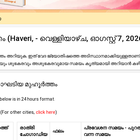
യ
veri, - വെള്ളിയാഴ്ച, ഓഗസ്റ്റ് 7, 202
ം അറിയുക. ഇത് വേദ ജ്യോതിഷത്തെ അടിസ്ഥാനമാക്കിയുള്ളതാണ്
ലേയും ശുഭകരവും അശുഭകരവുമായ സമയം കൃത്യമായി അറിയാൻ കഴി
i ഛൊഘടിയ മുഹൂർത്തം
elow is in 24 hours format.
(For other cities,
click here
)
്ത്
രാത്രി
പ്രവേശന സമയം - പുറത്
ഫലം
ചോഗാഡിയ
വന്ന സമയം