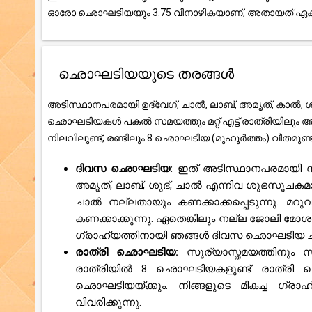
ഓരോ ഛൊഘടിയയും 3.75 വിനാഴികയാണ്, അതായത് ഏകദേ
ഛൊഘടിയയുടെ തരങ്ങൾ
അടിസ്ഥാനപരമായി ഉദ്വേഗ്, ചാൽ, ലാബ്, അമൃത്, കാൽ, ശു
ഛൊഘടിയകൾ പകൽ സമയത്തും മറ്റ് എട്ട് രാത്രിയിലും
നിലവിലുണ്ട്, രണ്ടിലും 8 ഛൊഘടിയ (മുഹൂർത്തം) വീതമുണ
ദിവസ ഛൊഘടിയ:
ഇത് അടിസ്ഥാനപരമായി സ
അമൃത്, ലാബ്, ശുഭ്, ചാൽ എന്നിവ ശുഭസൂചക
ചാൽ നല്ലതായും കണക്കാക്കപ്പെടുന്നു. മറു
കണക്കാക്കുന്നു. ഏതെങ്കിലും നല്ല ജോലി മോശ
ഗ്രാഹ്യത്തിനായി ഞങ്ങൾ ദിവസ ഛൊഘടിയ ചാർട്ട്
രാത്രി ഛൊഘടിയ:
സൂര്യാസ്തമയത്തിനും
രാത്രിയിൽ 8 ഛൊഘടിയകളുണ്ട്. രാത്രി 
ഛൊഘടിയയ്ക്കും. നിങ്ങളുടെ മികച്ച ഗ്ര
വിവരിക്കുന്നു.