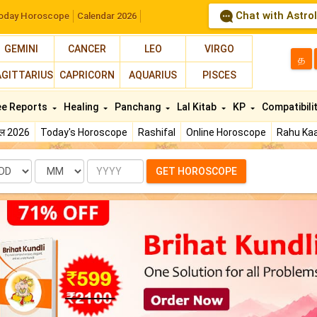
Chat with Astro
oday Horoscope
Calendar 2026
GEMINI
CANCER
LEO
VIRGO
த
AGITTARIUS
CAPRICORN
AQUARIUS
PISCES
ee Reports
Healing
Panchang
Lal Kitab
KP
Compatibili
फल 2026
Today's Horoscope
Rashifal
Online Horoscope
Rahu Kaa
te
Month
Year
GET HOROSCOPE