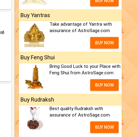
BUY NOW
Buy Yantras
Take advantage of Yantra with
assurance of AstroSage.com
ിൽ
BUY NOW
Buy Feng Shui
.
Bring Good Luck to your Place with
Feng Shui.from AstroSage.com
BUY NOW
Buy Rudraksh
Best quality Rudraksh with
assurance of AstroSage.com
BUY NOW