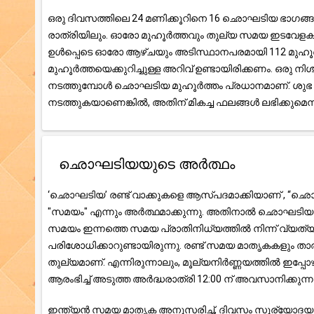
ഒരു ദിവസത്തിലെ 24 മണിക്കൂറിനെ 16 ഛൊഘടിയ ഭാഗങ്ങളായി 
രാത്രിയിലും. ഓരോ മുഹൂർത്തവും തുല്യ സമയ ഇടവേളകളായി
ഉൾപ്പെടെ ഓരോ ആഴ്ചയും അടിസ്ഥാനപരമായി 112 മുഹൂർത്
മുഹൂർത്തയെക്കുറിച്ചുള്ള അറിവ് ഉണ്ടായിരിക്കണം. ഒരു
നടത്തുമ്പോൾ ഛൊഘടിയ മുഹൂർത്തം പ്രധാനമാണ്. ശുഭ സ
നടത്തുകയാണെങ്കിൽ, അതിന് മികച്ച ഫലങ്ങൾ ലഭിക്കുമെന്ന് 
ഛൊഘടിയയുടെ അർത്ഥം
‘ഛൊഘടിയ’ രണ്ട് വാക്കുകളെ ആസ്പദമാക്കിയാണ് , “ഛൊ”
"സമയം" എന്നും അർത്ഥമാക്കുന്നു. അതിനാൽ ഛൊഘടിയ എന
സമയം ഇന്നത്തെ സമയ പ്രാതിനിധ്യത്തിൽ നിന്ന് വ്യത്യ
പരിശോധിക്കാറുണ്ടായിരുന്നു. രണ്ട് സമയ മാതൃകകളും താ
തുല്യമാണ്. എന്നിരുന്നാലും, മൂല്യനിർണ്ണയത്തിൽ ഇപ്പ
ആരംഭിച്ച് അടുത്ത അർദ്ധരാത്രി 12:00 ന് അവസാനിക്കുന്നു
ഇന്ത്യൻ സമയ മാതൃക അനുസരിച്ച്, ദിവസം സൂര്യോദയത