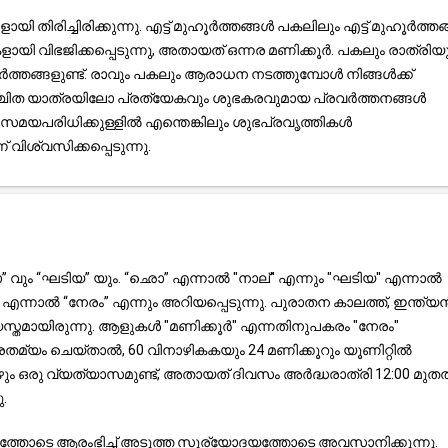
തിരിച്ചിരിക്കുന്നു. എട്ട് മുഹൂർത്തങ്ങൾ പകലിലും എട്ട് മുഹൂർത്ത
 വിഭജിക്കപ്പെടുന്നു, അതായത് ഒന്നര മണിക്കൂർ. പകലും രാത്രിയ
തങ്ങളുണ്ട്. രാവും പകലും ആരാധന നടത്തുമ്പോൾ നിങ്ങൾക്ക്
 നിശ്ചിത യാത്രയിലോ പ്രത്യേകവും ശുഭകരവുമായ പ്രവർത്തനങ്ങൾ
മയപരിധിക്കുള്ളിൽ എന്തെങ്കിലും ശുഭപ്രവൃത്തികൾ
വിശ്വസിക്കപ്പെടുന്നു.
 വും “ഘടിയ” യും. “ഛൊ” എന്നാൽ "നാല്" എന്നും "ഘടിയ" എന്നാൽ
്നാൽ “നേരം” എന്നും അറിയപ്പെടുന്നു. പുരാതന കാലത്ത്, ഇന്ത്യ
സ്തമായിരുന്നു. ആളുകൾ "മണിക്കൂർ" എന്നതിനുപകരം "നേരം"
രതമ്യം ചെയ്താൽ, 60 വിനാഴികകയും 24 മണിക്കൂറും യൂണിറ്റിൽ
ോഴും ഒരു വ്യത്യാസമുണ്ട്, അതായത് ദിവസം അർദ്ധരാത്രി 12:00 മു
.
്തോടെ ആരംഭിച്ച് അടുത്ത സൂര്യോദയത്തോടെ അവസാനിക്കുന്നു.