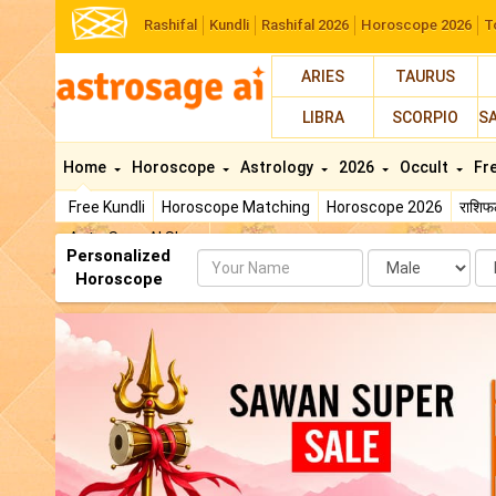
Rashifal
Kundli
Rashifal 2026
Horoscope 2026
T
ARIES
TAURUS
LIBRA
SCORPIO
S
Home
Horoscope
Astrology
2026
Occult
Fr
Free Kundli
Horoscope Matching
Horoscope 2026
राशि
AstroSage AI Shop
Personalized
Name
Da
Horoscope