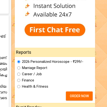
്ട്
Reports
ാണ്.
2026 Personalized Horoscope - ₹299/-
സമയം
Marriage Report
ളായി
Career / Job
കച്ച
Finance
ിയ.
Health & Fitness
ിവസ
ORDER NOW
ുവടെ