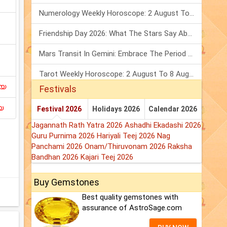
Numerology Weekly Horoscope: 2 August To 8 August, 2026
Friendship Day 2026: What The Stars Say About Your Best Friend!
Mars Transit In Gemini: Embrace The Period Full Of Energy & Intelligence
Tarot Weekly Horoscope: 2 August To 8 August, 2026
ിയ
Festivals
യ
Festival 2026
Holidays 2026
Calendar 2026
Jagannath Rath Yatra 2026
Ashadhi Ekadashi 2026
Guru Purnima 2026
Hariyali Teej 2026
Nag
Panchami 2026
Onam/Thiruvonam 2026
Raksha
Bandhan 2026
Kajari Teej 2026
Buy Gemstones
Best quality gemstones with
assurance of AstroSage.com