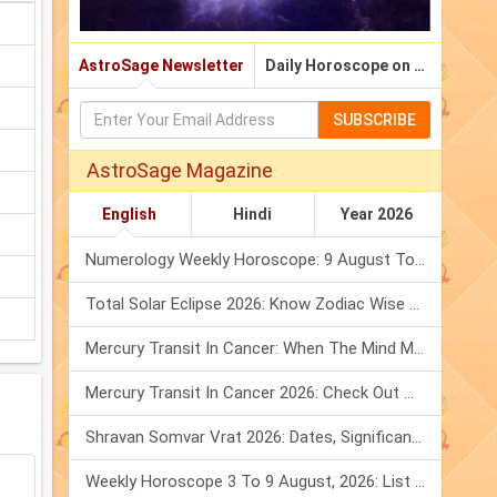
AstroSage Newsletter
Daily Horoscope on Email
SUBSCRIBE
AstroSage Magazine
English
Hindi
Year 2026
Numerology Weekly Horoscope: 9 August To 15 August, 2026
Total Solar Eclipse 2026: Know Zodiac Wise Prediction
Mercury Transit In Cancer: When The Mind Meets The Heart!
Mercury Transit In Cancer 2026: Check Out What It Brings For You
Shravan Somvar Vrat 2026: Dates, Significance & Rituals In August
Weekly Horoscope 3 To 9 August, 2026: List Of Fasts & Festivals