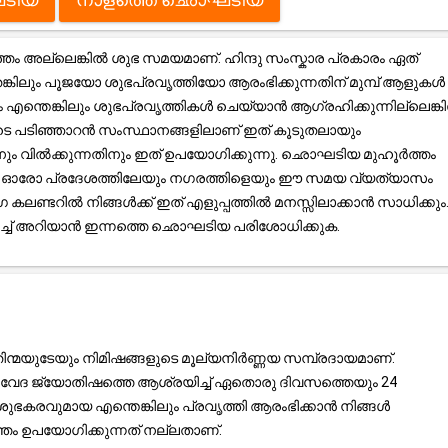
അല്ലെങ്കിൽ ശുഭ സമയമാണ്. ഹിന്ദു സംസ്കാര പ്രകാരം ഏത്
്കിലും പൂജയോ ശുഭപ്രവൃത്തിയോ ആരംഭിക്കുന്നതിന് മുമ്പ് ആളുകൾ
രം എന്തെങ്കിലും ശുഭപ്രവൃത്തികൾ ചെയ്യാൻ ആഗ്രഹിക്കുന്നില്ലെങ്ക
ടെ പടിഞ്ഞാറൻ സംസ്ഥാനങ്ങളിലാണ് ഇത് കൂടുതലായും
തിനും വിൽക്കുന്നതിനും ഇത് ഉപയോഗിക്കുന്നു. ഛൊഘടിയ മുഹൂർത്തം
ൽ, ഓരോ പ്രദേശത്തിലേയും നഗരത്തിളെയും ഈ സമയ വ്യത്യാസം
ലണ്ടറിൽ നിങ്ങൾക്ക് ഇത് എളുപ്പത്തിൽ മനസ്സിലാക്കാൻ സാധിക്കും
റിച്ച് അറിയാൻ ഇന്നത്തെ ഛൊഘടിയ പരിശോധിക്കുക.
ന്മയുടേയും നിമിഷങ്ങളുടെ മൂല്യനിർണ്ണയ സമ്പ്രദായമാണ്.
്ര, വേദ ജ്യോതിഷത്തെ ആശ്രയിച്ച് ഏതൊരു ദിവസത്തെയും 24
ുഭകരവുമായ എന്തെങ്കിലും പ്രവൃത്തി ആരംഭിക്കാൻ നിങ്ങൾ
ം ഉപയോഗിക്കുന്നത് നല്ലതാണ്.