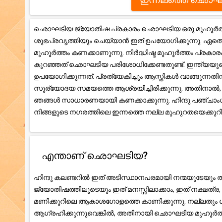
ഛൊഘടിയ ജ്യോതിഷ പ്രകാരം ഛൊഘടിയ ഒരു മുഹൂർത്തം 
ശുഭപ്രവൃത്തിയും ചെയ്യാൻ ഇത് ഉപയോഗിക്കുന്നു. ഏതെങ
മുഹൂർത്തം കണക്കാണുന്നു. നിർദ്ധിഷ്ട മുഹൂർത്തം പ്രകാ
കുറഞ്ഞത് ഛൊഘടിയ പരിശോധിക്കേണ്ടതുണ്ട്. ഇന്ത്യയു
ഉപയോഗിക്കുന്നത്. പ്രത്യേകിച്ചും ആസ്തികൾ വാങ്ങുന്ന
സൂര്യോദയ സമയത്തെ ആശ്രയിച്ചിരിക്കുന്നു. അതിനാ
ഞങ്ങൾ സാധാരണയായി കണക്കാക്കുന്നു. ഹിന്ദു പഞ്ചാംഗ ക
നിങ്ങളുടെ നഗരത്തിലെ ഇന്നത്തെ നല്ല മുഹുറതയെക്കു
എന്താണ് ഛൊഘടിയ?
ഹിന്ദു കലണ്ടറിൽ ഇത് അടിസ്ഥാനപരമായി നന്മയുടേയും തി
ജ്യോതിഷത്തിലൂടെയും ഇത് മനസ്സിലാക്കാം, ഇത് നക്ഷത
മണിക്കൂറിലെ ആകാശഗോളത്തെ കാണിക്കുന്നു. നല്ലതും ശ
ആഗ്രഹിക്കുന്നുവെങ്കിൽ, അതിനായി ഛൊഘടിയ മുഹൂർത്ത