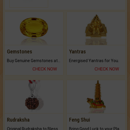
Gemstones
Yantras
Buy Genuine Gemstones at Best Prices.
Energised Yantras for You.
CHECK NOW
CHECK NOW
Rudraksha
Feng Shui
Original Rudraksha to Bless Your Way.
Bring Good Luck to your Place with Feng Shui.