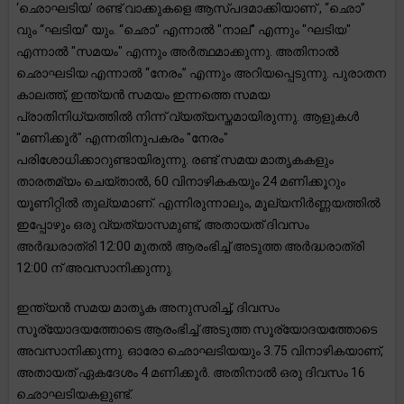
‘ഛൊഘടിയ’ രണ്ട് വാക്കുകളെ ആസ്പദമാക്കിയാണ് , “ഛൊ”
വും “ഘടിയ” യും. “ഛൊ” എന്നാൽ "നാല്" എന്നും "ഘടിയ"
എന്നാൽ "സമയം" എന്നും അർത്ഥമാക്കുന്നു. അതിനാൽ
ഛൊഘടിയ എന്നാൽ “നേരം” എന്നും അറിയപ്പെടുന്നു. പുരാതന
കാലത്ത്, ഇന്ത്യൻ സമയം ഇന്നത്തെ സമയ
പ്രാതിനിധ്യത്തിൽ നിന്ന് വ്യത്യസ്തമായിരുന്നു. ആളുകൾ
"മണിക്കൂർ" എന്നതിനുപകരം "നേരം"
പരിശോധിക്കാറുണ്ടായിരുന്നു. രണ്ട് സമയ മാതൃകകളും
താരതമ്യം ചെയ്താൽ, 60 വിനാഴികകയും 24 മണിക്കൂറും
യൂണിറ്റിൽ തുല്യമാണ്. എന്നിരുന്നാലും, മൂല്യനിർണ്ണയത്തിൽ
ഇപ്പോഴും ഒരു വ്യത്യാസമുണ്ട്, അതായത് ദിവസം
അർദ്ധരാത്രി 12:00 മുതൽ ആരംഭിച്ച് അടുത്ത അർദ്ധരാത്രി
12:00 ന് അവസാനിക്കുന്നു.
ഇന്ത്യൻ സമയ മാതൃക അനുസരിച്ച്, ദിവസം
സൂര്യോദയത്തോടെ ആരംഭിച്ച് അടുത്ത സൂര്യോദയത്തോടെ
അവസാനിക്കുന്നു. ഓരോ ഛൊഘടിയയും 3.75 വിനാഴികയാണ്,
അതായത് ഏകദേശം 4 മണിക്കൂർ. അതിനാൽ ഒരു ദിവസം 16
ഛൊഘടിയകളുണ്ട്.