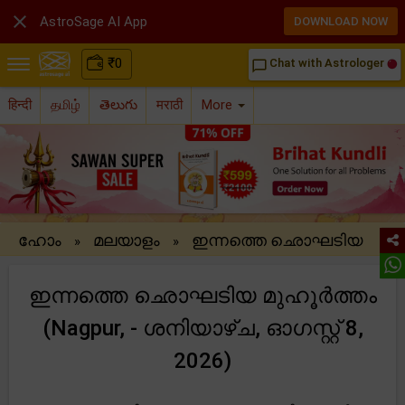

AstroSage AI App
DOWNLOAD NOW
₹
0
Chat with Astrologer
chat_bubble_outline
हिन्दी
தமிழ்
తెలుగు
मराठी
More
ഹോം
മലയാളം
ഇന്നത്തെ ഛൊഘടിയ
»
»
ഇന്നത്തെ ഛൊഘടിയ മുഹൂർത്തം
(Nagpur, - ശനിയാഴ്ച, ഓഗസ്റ്റ് 8,
2026)