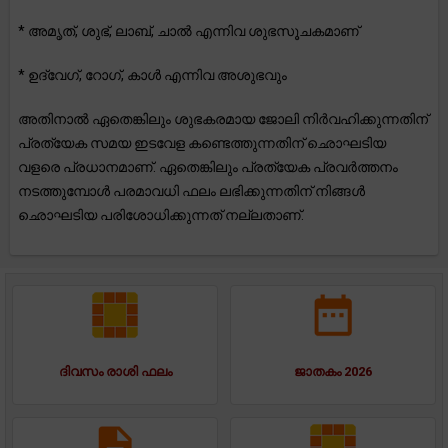
* അമൃത്, ശുഭ്, ലാബ്, ചാൽ എന്നിവ ശുഭസൂചകമാണ്
* ഉദ്വേഗ്, റോഗ്, കാൾ എന്നിവ അശുഭവും
അതിനാൽ ഏതെങ്കിലും ശുഭകരമായ ജോലി നിർവഹിക്കുന്നതിന്
പ്രത്യേക സമയ ഇടവേള കണ്ടെത്തുന്നതിന് ഛൊഘടിയ
വളരെ പ്രധാനമാണ്. ഏതെങ്കിലും പ്രത്യേക പ്രവർത്തനം
നടത്തുമ്പോൾ പരമാവധി ഫലം ലഭിക്കുന്നതിന് നിങ്ങൾ
ഛൊഘടിയ പരിശോധിക്കുന്നത് നല്ലതാണ്.
ദിവസം രാശി ഫലം
ജാതകം 2026