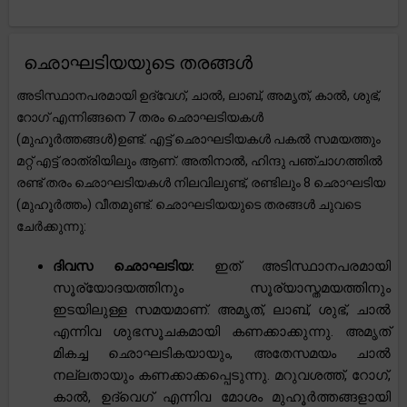
ഛൊഘടിയയുടെ തരങ്ങൾ
അടിസ്ഥാനപരമായി ഉദ്വേഗ്, ചാൽ, ലാബ്, അമൃത്, കാൽ, ശുഭ്,
റോഗ് എന്നിങ്ങനെ 7 തരം ഛൊഘടിയകൾ
(മുഹൂർത്തങ്ങൾ)ഉണ്ട്. എട്ട് ഛൊഘടിയകൾ പകൽ സമയത്തും
മറ്റ് എട്ട് രാത്രിയിലും ആണ്. അതിനാൽ, ഹിന്ദു പഞ്ചാഗത്തിൽ
രണ്ട് തരം ഛൊഘടിയകൾ നിലവിലുണ്ട്, രണ്ടിലും 8 ഛൊഘടിയ
(മുഹൂർത്തം) വീതമുണ്ട്. ഛൊഘടിയയുടെ തരങ്ങൾ ചുവടെ
ചേർക്കുന്നു:
ദിവസ ഛൊഘടിയ:
ഇത് അടിസ്ഥാനപരമായി
സൂര്യോദയത്തിനും സൂര്യാസ്തമയത്തിനും
ഇടയിലുള്ള സമയമാണ്. അമൃത്, ലാബ്, ശുഭ്, ചാൽ
എന്നിവ ശുഭസൂചകമായി കണക്കാക്കുന്നു. അമൃത്
മികച്ച ഛൊഘടികയായും, അതേസമയം ചാൽ
നല്ലതായും കണക്കാക്കപ്പെടുന്നു. മറുവശത്ത്, റോഗ്,
കാൽ, ഉദ്‌വെഗ് എന്നിവ മോശം മുഹൂർത്തങ്ങളായി