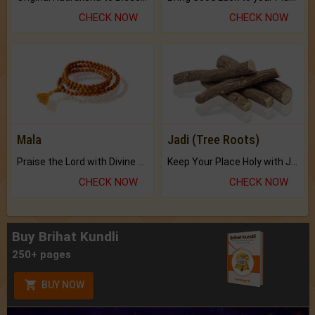
CHECK NOW
CHECK NOW
Mala
Jadi (Tree Roots)
Praise the Lord with Divine Energies of Mala.
Keep Your Place Holy with Jadi.
CHECK NOW
CHECK NOW
Buy Brihat Kundli
250+ pages
BUY NOW