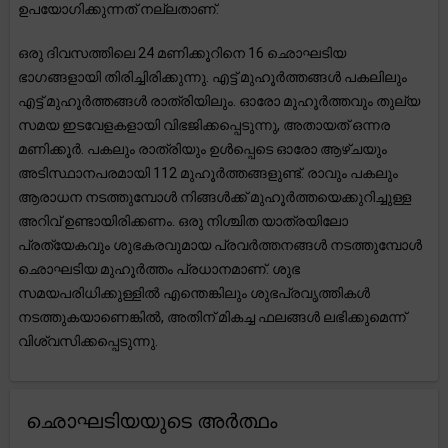
ഉപയോഗിക്കുന്നത് നല്ലതാണ്.
ഒരു ദിവസത്തിലെ 24 മണിക്കൂറിനെ 16 ഛൊഘടിയ
ഭാഗങ്ങളായി തിരിച്ചിരിക്കുന്നു. എട്ട് മുഹൂർത്തങ്ങൾ പകലിലും
എട്ട് മുഹൂർത്തങ്ങൾ രാത്രിയിലും. ഓരോ മുഹൂർത്തവും തുല്യ
സമയ ഇടവേളകളായി വിഭജിക്കപ്പെടുന്നു, അതായത് ഒന്നര
മണിക്കൂർ. പകലും രാത്രിയും ഉൾപ്പെടെ ഓരോ ആഴ്ചയും
അടിസ്ഥാനപരമായി 112 മുഹൂർത്തങ്ങളുണ്ട്. രാവും പകലും
ആരാധന നടത്തുമ്പോൾ നിങ്ങൾക്ക് മുഹൂർത്തയെക്കുറിച്ചുള്ള
അറിവ് ഉണ്ടായിരിക്കണം. ഒരു നിശ്ചിത യാത്രയിലോ
പ്രത്യേകവും ശുഭകരവുമായ പ്രവർത്തനങ്ങൾ നടത്തുമ്പോൾ
ഛൊഘടിയ മുഹൂർത്തം പ്രധാനമാണ്. ശുഭ
സമയപരിധിക്കുള്ളിൽ എന്തെങ്കിലും ശുഭപ്രവൃത്തികൾ
നടത്തുകയാണെങ്കിൽ, അതിന് മികച്ച ഫലങ്ങൾ ലഭിക്കുമെന്ന്
വിശ്വസിക്കപ്പെടുന്നു.
ഛൊഘടിയയുടെ അർത്ഥം