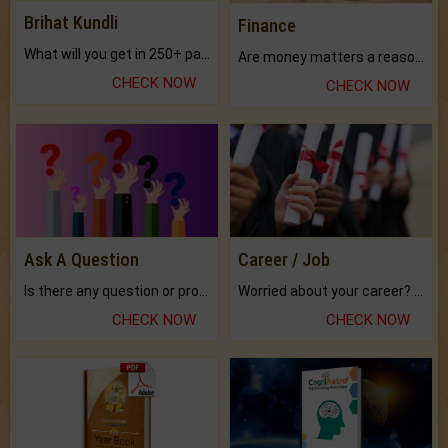
Brihat Kundli
Finance
What will you get in 250+ pages Colored Brihat Kundli.
Are money matters a reason for the dark-circles under your eyes?
CHECK NOW
CHECK NOW
Ask A Question
Career / Job
Is there any question or problem lingering.
Worried about your career? don't know what is.
CHECK NOW
CHECK NOW