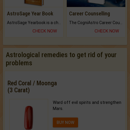
AstroSage Year Book
Career Counselling
AstroSage Yearbook is a channel to fulfill your dreams and destiny.
The CogniAstro Career Counselling Report is the most comprehensive report available on this topic.
CHECK NOW
CHECK NOW
Astrological remedies to get rid of your
problems
Red Coral / Moonga
(3 Carat)
Ward off evil spirits and strengthen
Mars.
BUY NOW