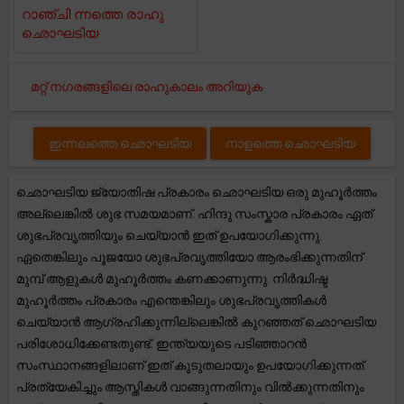
റാഞ്ചി ന്നത്തെ രാഹു
ഛൊഘടിയ
മറ്റ് നഗരങ്ങളിലെ രാഹുകാലം അറിയുക
ഇന്നലത്തെ ഛൊഘടിയ
നാളത്തെ ഛൊഘടിയ
ഛൊഘടിയ ജ്യോതിഷ പ്രകാരം ഛൊഘടിയ ഒരു മുഹൂർത്തം
അല്ലെങ്കിൽ ശുഭ സമയമാണ്. ഹിന്ദു സംസ്കാര പ്രകാരം ഏത്
ശുഭപ്രവൃത്തിയും ചെയ്യാൻ ഇത് ഉപയോഗിക്കുന്നു.
ഏതെങ്കിലും പൂജയോ ശുഭപ്രവൃത്തിയോ ആരംഭിക്കുന്നതിന്
മുമ്പ് ആളുകൾ മുഹൂർത്തം കണക്കാണുന്നു. നിർദ്ധിഷ്ട
മുഹൂർത്തം പ്രകാരം എന്തെങ്കിലും ശുഭപ്രവൃത്തികൾ
ചെയ്യാൻ ആഗ്രഹിക്കുന്നില്ലെങ്കിൽ കുറഞ്ഞത് ഛൊഘടിയ
പരിശോധിക്കേണ്ടതുണ്ട്. ഇന്ത്യയുടെ പടിഞ്ഞാറൻ
സംസ്ഥാനങ്ങളിലാണ് ഇത് കൂടുതലായും ഉപയോഗിക്കുന്നത്.
പ്രത്യേകിച്ചും ആസ്തികൾ വാങ്ങുന്നതിനും വിൽക്കുന്നതിനും