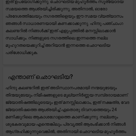
ഇത് ഉപയോഗിക്കുന്നു. ഛൊഘടിയ മുഹൂർത്തം സൂര്യോദയ
സമയത്തെ ആശ്രയിച്ചിരിക്കുന്നു. അതിനാൽ, ഓരോ
പ്രദേശത്തിലേയും നഗരത്തിളെയും ഈ സമയ വ്യത്യാസം
ഞങ്ങൾ സാധാരണയായി കണക്കാക്കുന്നു. ഹിന്ദു പഞ്ചാംഗ
കലണ്ടറിൽ നിങ്ങൾക്ക് ഇത് എളുപ്പത്തിൽ മനസ്സിലാക്കാൻ
സാധിക്കും. നിങ്ങളുടെ നഗരത്തിലെ ഇന്നത്തെ നല്ല
മുഹുറതയെക്കുറിച്ച് അറിയാൻ ഇന്നത്തെ ഛൊഘടിയ
പരിശോധിക്കുക.
എന്താണ് ഛൊഘടിയ?
ഹിന്ദു കലണ്ടറിൽ ഇത് അടിസ്ഥാനപരമായി നന്മയുടേയും
തിന്മയുടേയും നിമിഷങ്ങളുടെ മൂല്യനിർണ്ണയ സമ്പ്രദായമാണ്.
ജ്യോതിഷത്തിലൂടെയും ഇത് മനസ്സിലാക്കാം, ഇത് നക്ഷത്ര, വേദ
ജ്യോതിഷത്തെ ആശ്രയിച്ച് ഏതൊരു ദിവസത്തെയും 24
മണിക്കൂറിലെ ആകാശഗോളത്തെ കാണിക്കുന്നു. നല്ലതും
ശുഭകരവുമായ എന്തെങ്കിലും പ്രവൃത്തി ആരംഭിക്കാൻ നിങ്ങൾ
ആഗ്രഹിക്കുന്നുവെങ്കിൽ, അതിനായി ഛൊഘടിയ മുഹൂർത്തം