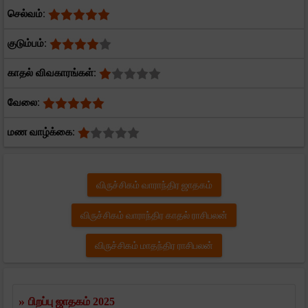
செல்வம்:
குடும்பம்:
காதல் விவகாரங்கள்:
வேலை:
மண வாழ்க்கை:
விருச்சிகம் வாராந்திர ஜாதகம்
விருச்சிகம் வாராந்திர காதல் ராசிபலன்
விருச்சிகம் மாதந்திர ராசிபலன்
»
பிறப்பு ஜாதகம் 2025