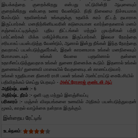
இயக்கத்தை குறைக்கிறது என்பது மட்டுமின்றி ஆயுளையும்
குறைக்கிறது என்பதை உணர வேண்டும். நிதி நிலைமை நிச்சயமாக
மேம்படும். உறவினர்கள் உங்களுக்கு உதவிக் கரம் நீட்டத் தயாராக
இருப்பார்கள். மனதிற்கினியவரின் கடுமையான வார்த்தைகளால் மனம்
சஞ்சலப்பட்டிருக்கும். புதிய திட்டங்கள் மற்றும் முயற்சிகள் பற்றி
பார்ட்னர்கள் மிக்க மகிழ்ச்சியாக இருப்பார்கள். இலவச நேரத்தை
சரியாகப் பயன்படுத்த வேண்டும், ஆனால் இன்று நீங்கள் இந்த நேரத்தை
தவறாகப் பயன்படுத்துவீர்கள், இதன் காரணமாக உங்கள் மனநிலையும்
மோசமடையும். உங்கள் வேலை பளுவினால் தன்னை
உதாசீனப்படுத்துவதாக உங்கள் துணை நினைக்க கூடும். இதனால் உங்கல்
துணைவர்/ துணைவி மாலையில் வேதனையுடன் காணப்படுவார்.
உங்கள் உறுதியான தினசரி ராசி பலன் உங்கள் அண்ட்ராய்டு கைபேசியில்
பதிவிறக்கம் செய்து பெறவும் -
அஸ்ட்ரோசாஜ் குண்டலி ஆப்
அதிர்ஷ்ட எண் :-
6
அதிர்ஷ்ட நீரம் :-
ஒளி புகு மற்றும் இளஞ்சிவப்பு
பரிகாரம் :-
மஞ்சள் விஷயங்களை உணவில் அதிகம் பயன்படுத்துவதன்
மூலம், காதல் வாழ்க்கை நன்றாக இருக்கும்.
இன்றைய ரேட்டிங்
உடல்நலம்: