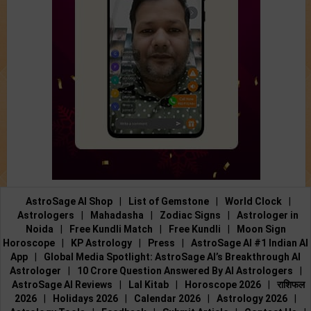
AstroSage AI Shop
|
List of Gemstone
|
World Clock
|
Astrologers
|
Mahadasha
|
Zodiac Signs
|
Astrologer in
Noida
|
Free Kundli Match
|
Free Kundli
|
Moon Sign
Horoscope
|
KP Astrology
|
Press
|
AstroSage AI #1 Indian AI
App
|
Global Media Spotlight: AstroSage AI’s Breakthrough AI
Astrologer
|
10 Crore Question Answered By AI Astrologers
|
AstroSage AI Reviews
|
Lal Kitab
|
Horoscope 2026
|
राशिफल
2026
|
Holidays 2026
|
Calendar 2026
|
Astrology 2026
|