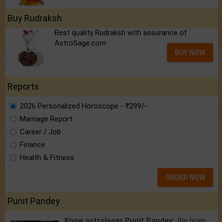
Buy Rudraksh
Best quality Rudraksh with assurance of
AstroSage.com
BUY NOW
Reports
2026 Personalized Horoscope - ₹299/-
Marriage Report
Career / Job
Finance
Health & Fitness
ORDER NOW
Punit Pandey
Know astrologer Punit Pandey:
the brain