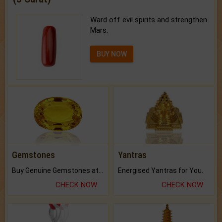
Ward off evil spirits and strengthen
Mars.
BUY NOW
Gemstones
Yantras
Buy Genuine Gemstones at Best Prices.
Energised Yantras for You.
CHECK NOW
CHECK NOW