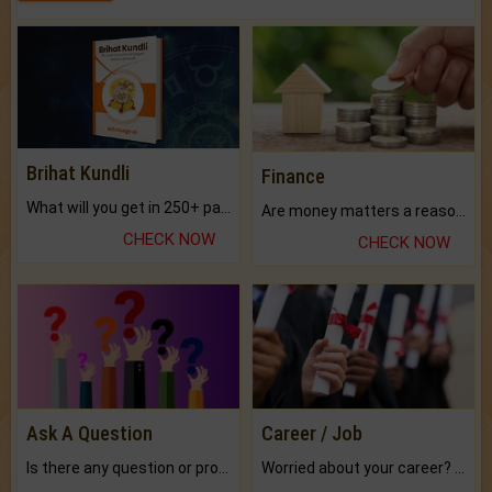
Brihat Kundli
Finance
What will you get in 250+ pages Colored Brihat Kundli.
Are money matters a reason for the dark-circles under your eyes?
CHECK NOW
CHECK NOW
Ask A Question
Career / Job
Is there any question or problem lingering.
Worried about your career? don't know what is.