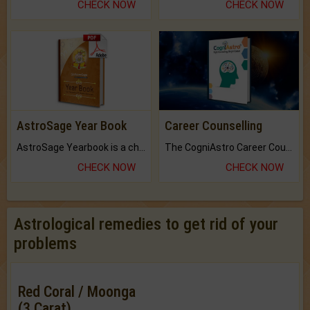
CHECK NOW
CHECK NOW
AstroSage Year Book
Career Counselling
AstroSage Yearbook is a channel to fulfill your dreams and destiny.
The CogniAstro Career Counselling Report is the most comprehensive report available on this topic.
CHECK NOW
CHECK NOW
Astrological remedies to get rid of your
problems
Red Coral / Moonga
(3 Carat)