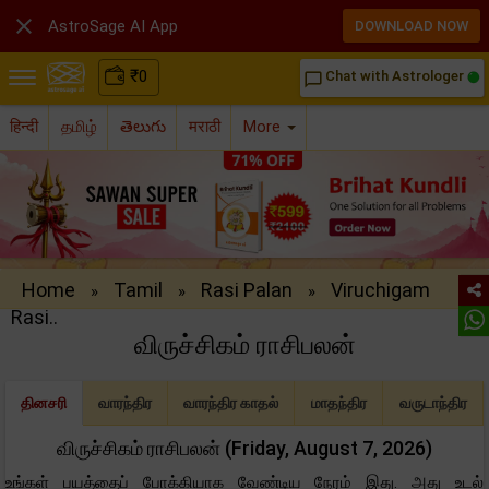

AstroSage AI App
DOWNLOAD NOW
₹
0
Chat with Astrologer
chat_bubble_outline
हिन्दी
தமிழ்
తెలుగు
मराठी
More
Home
Tamil
Rasi Palan
Viruchigam
»
»
»
Rasi..
விருச்சிகம் ராசிபலன்
தினசரி
வாரந்திர
வாரந்திர காதல்
மாதந்திர
வருடாந்திர
விருச்சிகம் ராசிபலன் (Friday, August 7, 2026)
உங்கள் பயத்தைப் போக்கியாக வேண்டிய நேரம் இது. அது உடல்