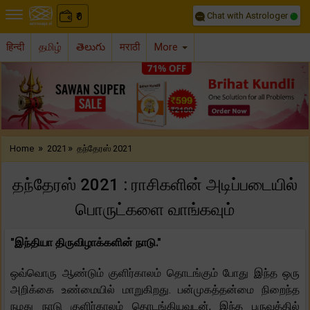
Chat with Astrologer
0
₹
हिन्दी
தமிழ்
తెలుగు
मराठी
More
Previous
Nex
»
»
Home
2021
தந்தேரஸ் 2021
தந்தேரஸ் 2021 : ராசிகளின் அடிப்படையில்
பொருட்களை வாங்கவும்
"இந்தியா திருவிழாக்களின் நாடு."
ஒவ்வொரு ஆண்டும் குளிர்காலம் தொடங்கும் போது இந்த ஒரு
அறிக்கை உண்மையில் மாறுகிறது. பன்முகத்தன்மை நிறைந்த
நமது நாடு குளிர்காலம் தொடங்கியவுடன், இந்த பருவத்தில்