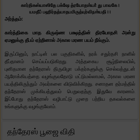
கார்திகஸ்யாஸிதே பக்ஷே த்ரயோதஶ்யாஂ து பாவகே।
யமதீபஂ பஹிர்தத்யாதபமிருத்யுர்விநஶ்யதி।।
அர்த்தம்:
கார்த்திகை மாத கிருஷ்ண பக்ஷத்தின் திரயோதசி அன்று
ஏமனுக்கு தீபம் ஏற்றினால் அகால மரண பயம் நீங்கும்.
இருப்பினும், நாட்டின் பல பகுதிகளில், நரக் சதுர்தசி நாளில்
தீப்தானம் செய்யப்படுகிறது. அத்தகைய சூழ்நிலையில்,
புனிதமான தந்தேராஸ் திருவிழா பக்தர்களுக்கு செல்வத்துடன்
ஆரோக்கியத்தை வழங்குவதோடு மட்டுமல்லாமல், அகால மரண
பயத்திலிருந்தும் அவர்களை விடுவிக்கிறது. சனாதன தர்மத்தில்
தந்தேராஸ் முக்கியத்துவம் பெறுவதற்கு இதுவே காரணம்.
இப்போது தந்தேராஸ் வழிபாட்டு முறை பற்றிய தகவல்களை
உங்களுக்கு வழங்குவோம்.
தந்தேரஸ் பூஜை விதி