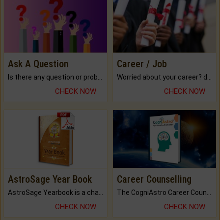
Ask A Question
Career / Job
Is there any question or problem lingering.
Worried about your career? don't know what is.
CHECK NOW
CHECK NOW
AstroSage Year Book
Career Counselling
AstroSage Yearbook is a channel to fulfill your dreams and destiny.
The CogniAstro Career Counselling Report is the most comprehensive report available on this topic.
CHECK NOW
CHECK NOW