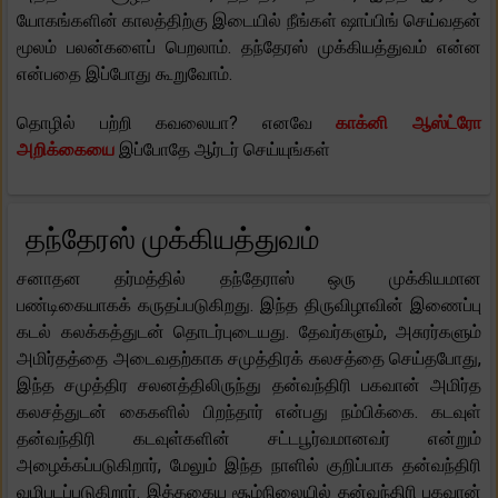
யோகங்களின் காலத்திற்கு இடையில் நீங்கள் ஷாப்பிங் செய்வதன்
மூலம் பலன்களைப் பெறலாம். தந்தேரஸ் முக்கியத்துவம் என்ன
என்பதை இப்போது கூறுவோம்.
தொழில் பற்றி கவலையா? எனவே
காக்னி ஆஸ்ட்ரோ
அறிக்கையை
இப்போதே ஆர்டர் செய்யுங்கள்
தந்தேரஸ் முக்கியத்துவம்
சனாதன தர்மத்தில் தந்தேராஸ் ஒரு முக்கியமான
பண்டிகையாகக் கருதப்படுகிறது. இந்த திருவிழாவின் இணைப்பு
கடல் கலக்கத்துடன் தொடர்புடையது. தேவர்களும், அசுரர்களும்
அமிர்தத்தை அடைவதற்காக சமுத்திரக் கலசத்தை செய்தபோது,
​​இந்த சமுத்திர சலனத்திலிருந்து தன்வந்திரி பகவான் அமிர்த
கலசத்துடன் கைகளில் பிறந்தார் என்பது நம்பிக்கை. கடவுள்
தன்வந்திரி கடவுள்களின் சட்டபூர்வமானவர் என்றும்
அழைக்கப்படுகிறார், மேலும் இந்த நாளில் குறிப்பாக தன்வந்திரி
வழிபடப்படுகிறார். இத்தகைய சூழ்நிலையில் தன்வந்திரி பகவான்