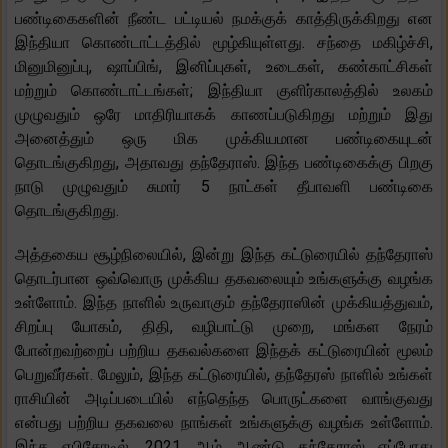
பண்டிகைகளின் நீண்ட பட்டியல் நமக்குக் காத்திருக்கிறது என
இந்தியா கொண்டாட்டத்தில் மூழ்கியுள்ளது. சந்தை மகிழ்ச்சி,
மினுமினுப்பு, ஷாப்பிங், இனிப்புகள், உடைகள், கண்காட்சிகள்
மற்றும் கொண்டாட்டங்கள்; இந்தியா குளிர்காலத்தில் உலகம்
முழுவதும் ஒரே மாதிரியாகக் காணப்படுகிறது மற்றும் இது
அனைத்தும் ஒரு மிக முக்கியமான பண்டிகையுடன்
தொடங்குகிறது, அதாவது தந்தேராஸ். இந்த பண்டிகைக்கு பிறகு
நாடு முழுவதும் சுமார் 5 நாட்கள் தீபாவளி பண்டிகை
தொடங்குகிறது.
அத்தகைய சூழ்நிலையில், இன்று இந்த கட்டுரையில் தந்தேராஸ்
தொடர்பான ஒவ்வொரு முக்கிய தகவலையும் உங்களுக்கு வழங்க
உள்ளோம். இந்த நாளில் உருவாகும் தந்தேராஸின் முக்கியத்துவம்,
சிறப்பு யோகம், திதி, வழிபாட்டு முறை, மங்கள நேரம்
போன்றவற்றைப் பற்றிய தகவல்களை இந்தக் கட்டுரையின் மூலம்
பெறுவீர்கள். மேலும், இந்த கட்டுரையில், தந்தேரஸ் நாளில் உங்கள்
ராசியின் அடிப்படையில் எந்தெந்த பொருட்களை வாங்குவது
என்பது பற்றிய தகவலை நாங்கள் உங்களுக்கு வழங்க உள்ளோம்.
இந்த எபிசோடில், 2021 ஆம் ஆண்டு தந்தேராஸ் எப்போது