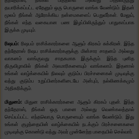
தந்தேராஸ், நீங்கள் பித்தளை அல்லது அதிலிருந்து
தயாரிக்கப்பட்ட ஏதேனும் ஒரு பொருளை வாங்க வேண்டும். இதன்
மூலம் நீங்கள் ஆரோக்கிய நன்மைகளைப் பெறுவீர்கள். மேலும்,
நீங்கள் எந்த வகையான பண இழப்பிலிருந்தும் பாதுகாப்பாக
இருக்க முடியும்.
ரிஷபம்:
ரிஷபம் ராசிக்காரர்களை ஆளும் கிரகம் சுக்கிரன். இந்த
தந்தேராஸ் ரிஷப ராசிக்காரர்களுக்கு மின்சார சாதனம் அல்லது
வாகனம் வாங்குவது சாதகமாக இருக்கும். இந்த புனித
திருவிழாவில் நீங்கள் அலமாரிகளையும் வாங்கலாம். இதனால்
உங்கள் வாழ்க்கையில் நிலவும் குடும்ப பிரச்சனைகள் முடிவுக்கு
வந்து குடும்ப உறுப்பினர்களிடையே அன்பும், நல்லிணக்கமும்
அதிகரிக்கும்.
மிதுனம்:
மிதுன ராசிக்காரர்களை ஆளும் கிரகம் புதன். இந்த
தந்தேராஸ், நீங்கள் ஒரு பானை அல்லது வெண்கலத்தால்
செய்யப்பட்ட எந்தவொரு பொருளையும் வாங்க வேண்டும். இது
உங்கள் குழந்தையின் வாழ்க்கையில் நடக்கும் பிரச்சனைகளை
முடிவுக்கு கொண்டு வந்து அவர் முன்னேற்ற பாதையில் செல்வார்.