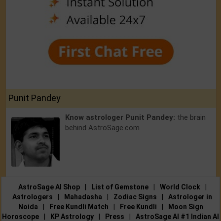
Punit Pandey
Know astrologer Punit Pandey:
the brain
behind AstroSage.com
AstroSage AI Shop
|
List of Gemstone
|
World Clock
|
Astrologers
|
Mahadasha
|
Zodiac Signs
|
Astrologer in
Noida
|
Free Kundli Match
|
Free Kundli
|
Moon Sign
Horoscope
|
KP Astrology
|
Press
|
AstroSage AI #1 Indian AI