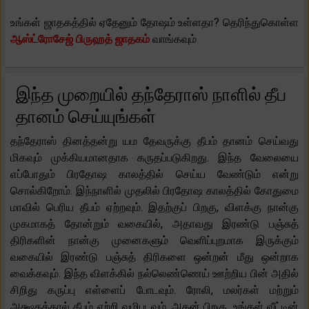
உங்கள் ஜாதகத்தில் ஏதேனும் தோஷம் உள்ளதா? தெரிந்துகொள்ள
ஆஸ்ட்ரோசேஜ் பிருஹத் ஜாதகம்
வாங்கவும்
இந்த முறையில் தந்தேராஸ் நாளில் தீப
தானம் செய்யுங்கள்
தந்தேராஸ் தினத்தன்று யம தேவருக்கு தீபம் தானம் செய்வது
மிகவும் முக்கியமானதாக கருதப்படுகிறது. இந்த வேலையை
எப்போதும் பிரதோஷ காலத்தில் செய்ய வேண்டும் என்று
சொல்கிறோம். இந்நாளில் முதலில் பிரதோஷ காலத்தில் கோதுமை
மாவில் பெரிய தீபம் ஏற்றவும். இதற்குப் பிறகு, விளக்கு நான்கு
முகமாகத் தோன்றும் வகையில், அதாவது இரண்டு பஞ்சுத்
திரிகளின் நான்கு முனைகளும் வெளிப்புறமாக இருக்கும்
வகையில் இரண்டு பஞ்சுத் திரிகளை ஒன்றன் மீது ஒன்றாக
வைக்கவும். இந்த விளக்கில் நல்லெண்ணெய் ஊற்றிய பின் அதில்
சிறிது கருப்பு எள்ளைப் போடவும். ரோலி, மலர்கள் மற்றும்
அக்ஷதத்தால் தீபம் ஏற்றி வழிபடவும். அதன் பிறகு, உங்கள் வீட்டின்