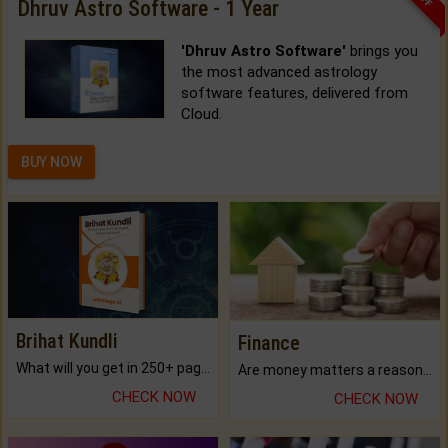
Dhruv Astro Software - 1 Year
'Dhruv Astro Software'
brings you
the most advanced astrology
software features, delivered from
Cloud.
BUY NOW
Brihat Kundli
Finance
What will you get in 250+ pages Colored Brihat Kundli.
Are money matters a reason for the dark-circles under your eyes?
CHECK NOW
CHECK NOW