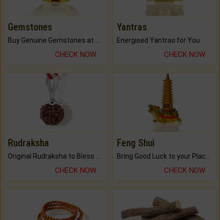
Gemstones
Yantras
Buy Genuine Gemstones at Best Prices.
Energised Yantras for You.
CHECK NOW
CHECK NOW
Rudraksha
Feng Shui
Original Rudraksha to Bless Your Way.
Bring Good Luck to your Place with Feng Shui.
CHECK NOW
CHECK NOW