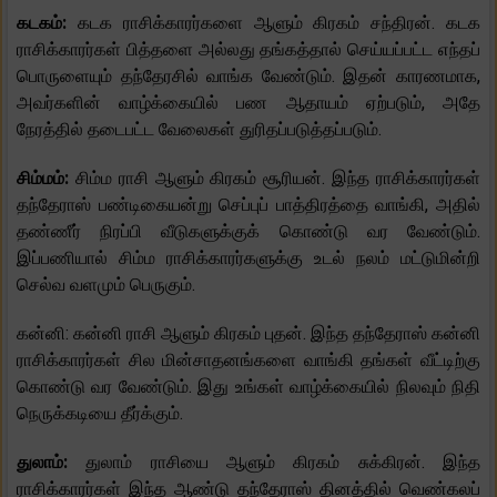
கடகம்:
கடக ராசிக்காரர்களை ஆளும் கிரகம் சந்திரன். கடக
ராசிக்காரர்கள் பித்தளை அல்லது தங்கத்தால் செய்யப்பட்ட எந்தப்
பொருளையும் தந்தேரசில் வாங்க வேண்டும். இதன் காரணமாக,
அவர்களின் வாழ்க்கையில் பண ஆதாயம் ஏற்படும், அதே
நேரத்தில் தடைபட்ட வேலைகள் துரிதப்படுத்தப்படும்.
சிம்மம்:
சிம்ம ராசி ஆளும் கிரகம் சூரியன். இந்த ராசிக்காரர்கள்
தந்தேராஸ் பண்டிகையன்று செப்புப் பாத்திரத்தை வாங்கி, அதில்
தண்ணீர் நிரப்பி வீடுகளுக்குக் கொண்டு வர வேண்டும்.
இப்பணியால் சிம்ம ராசிக்காரர்களுக்கு உடல் நலம் மட்டுமின்றி
செல்வ வளமும் பெருகும்.
கன்னி: கன்னி ராசி ஆளும் கிரகம் புதன். இந்த தந்தேராஸ் கன்னி
ராசிக்காரர்கள் சில மின்சாதனங்களை வாங்கி தங்கள் வீட்டிற்கு
கொண்டு வர வேண்டும். இது உங்கள் வாழ்க்கையில் நிலவும் நிதி
நெருக்கடியை தீர்க்கும்.
துலாம்:
துலாம் ராசியை ஆளும் கிரகம் சுக்கிரன். இந்த
ராசிக்காரர்கள் இந்த ஆண்டு தந்தேராஸ் தினத்தில் வெண்கலப்