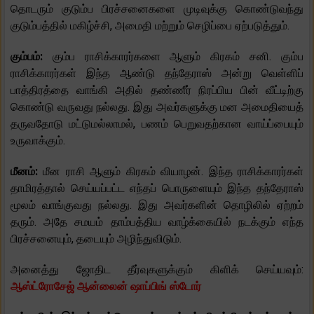
தொடரும் குடும்ப பிரச்சனைகளை முடிவுக்கு கொண்டுவந்து
குடும்பத்தில் மகிழ்ச்சி, அமைதி மற்றும் செழிப்பை ஏற்படுத்தும்.
கும்பம்:
கும்ப ராசிக்காரர்களை ஆளும் கிரகம் சனி. கும்ப
ராசிக்காரர்கள் இந்த ஆண்டு தந்தேராஸ் அன்று வெள்ளிப்
பாத்திரத்தை வாங்கி அதில் தண்ணீர் நிரப்பிய பின் வீட்டிற்கு
கொண்டு வருவது நல்லது. இது அவர்களுக்கு மன அமைதியைத்
தருவதோடு மட்டுமல்லாமல், பணம் பெறுவதற்கான வாய்ப்பையும்
உருவாக்கும்.
மீனம்:
மீன ராசி ஆளும் கிரகம் வியாழன். இந்த ராசிக்காரர்கள்
தாமிரத்தால் செய்யப்பட்ட எந்தப் பொருளையும் இந்த தந்தேராஸ்
மூலம் வாங்குவது நல்லது. இது அவர்களின் தொழிலில் ஏற்றம்
தரும். அதே சமயம் தாம்பத்திய வாழ்க்கையில் நடக்கும் எந்த
பிரச்சனையும், தடையும் அழிந்துவிடும்.
அனைத்து ஜோதிட தீர்வுகளுக்கும் கிளிக் செய்யவும்:
ஆஸ்ட்ரோசேஜ் ஆன்லைன் ஷாப்பிங் ஸ்டோர்