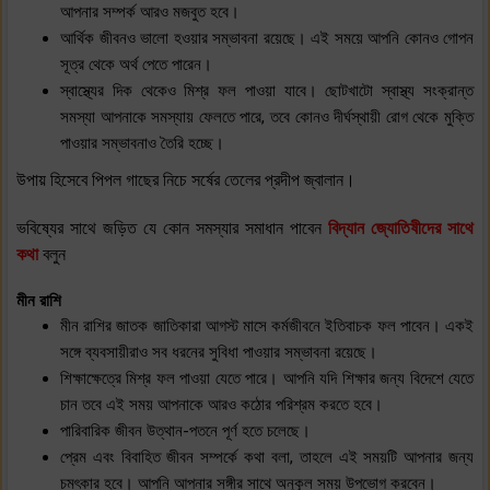
আপনার সম্পর্ক আরও মজবুত হবে।
আর্থিক জীবনও ভালো হওয়ার সম্ভাবনা রয়েছে। এই সময়ে আপনি কোনও গোপন
সূত্র থেকে অর্থ পেতে পারেন।
স্বাস্থ্যের দিক থেকেও মিশ্র ফল পাওয়া যাবে। ছোটখাটো স্বাস্থ্য সংক্রান্ত
সমস্যা আপনাকে সমস্যায় ফেলতে পারে, তবে কোনও দীর্ঘস্থায়ী রোগ থেকে মুক্তি
পাওয়ার সম্ভাবনাও তৈরি হচ্ছে।
উপায় হিসেবে পিপল গাছের নিচে সর্ষের তেলের প্রদীপ জ্বালান।
ভবিষ্যের সাথে জড়িত যে কোন সমস্যার সমাধান পাবেন
বিদ্যান জ্যোতিষীদের সাথে
কথা
বলুন
মীন রাশি
মীন রাশির জাতক জাতিকারা আগস্ট মাসে কর্মজীবনে ইতিবাচক ফল পাবেন। একই
সঙ্গে ব্যবসায়ীরাও সব ধরনের সুবিধা পাওয়ার সম্ভাবনা রয়েছে।
শিক্ষাক্ষেত্রে মিশ্র ফল পাওয়া যেতে পারে। আপনি যদি শিক্ষার জন্য বিদেশে যেতে
চান তবে এই সময় আপনাকে আরও কঠোর পরিশ্রম করতে হবে।
পারিবারিক জীবন উত্থান-পতনে পূর্ণ হতে চলেছে।
প্রেম এবং বিবাহিত জীবন সম্পর্কে কথা বলা, তাহলে এই সময়টি আপনার জন্য
চমৎকার হবে। আপনি আপনার সঙ্গীর সাথে অনুকূল সময় উপভোগ করবেন।