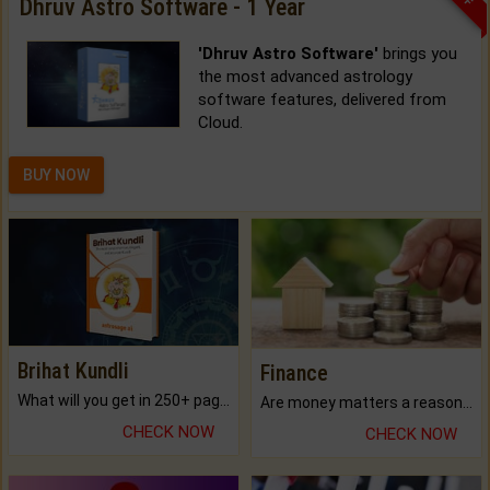
Dhruv Astro Software - 1 Year
'Dhruv Astro Software'
brings you
the most advanced astrology
software features, delivered from
Cloud.
BUY NOW
Brihat Kundli
Finance
What will you get in 250+ pages Colored Brihat Kundli.
Are money matters a reason for the dark-circles under your eyes?
CHECK NOW
CHECK NOW