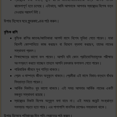
ঝামেলাপূর্ণ হতে চলেছে। এইভাবে, আমি আপনাকে আপনার স্বাস্থ্যের বিশেষ যত্ন
নেওয়ার পরামর্শ দিই।
উপায় হিসেবে ঘরে সুন্দরকাণ্ডের পাঠ করুন।
বৃশ্চিক রাশি
বৃশ্চিক রাশির জাতক/জাতিকারা আগস্ট মাসে বিশেষ সুবিধা পেতে পারেন। যারা
বিদেশী কোম্পানিতে কাজ করছেন বা বিদেশে ব্যবসা করছেন, তাদের লাভের
সম্ভাবনা প্রবল।
শিক্ষাক্ষেত্রে ভালো ফল পাবেন। আপনি যদি কোন প্রতিযোগিতামূলক পরীক্ষায়
অংশগ্রহণ করতে যাচ্ছেন তাহলে আপনি চমৎকার ফলাফল পেতে পারেন।
পারিবারিক জীবনে সুখ শান্তি থাকবে।
প্রেম ও দাম্পত্য জীবন অনুকূলে থাকবে। প্রেমীরা এই মাসে বিবাহ-বন্ধনে বাঁধার
সিদ্ধান্ত নিতে পারেন।
আর্থিক দিকটাও খুব ভালো থাকবে। এই সময় আপনার আর্থিক লাভের একটি
মজবুত সম্ভাবনা রয়েছে।
স্বাস্থ্যের দিকটা বিশেষ অনুকূল বলা যাবে না। এই সময়ে জয়েন্ট সংক্রান্ত
সমস্যায় পড়তে হতে পারে। এর পাশাপাশি মানসিক চাপেরও সম্ভাবনা থাকে।
উপায় হিসেবে শনিবারের দিন শনি স্রোতের পাঠ করুন।