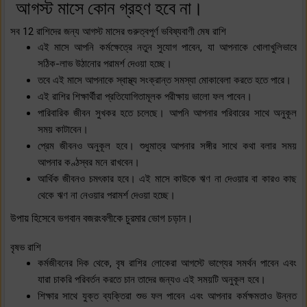
আগস্ট মাসে কোন গ্রহণ হবে না।
সব 12 রাশিদের জন্য আগস্ট মাসের গুরুত্বপূর্ণ ভবিষ্যবাণী মেষ রাশি
এই মাসে আপনি কর্মক্ষেত্রে নতুন সুযোগ পাবেন, যা আপনাকে খোলাখুলিভাবে
সঠিক-লাভ উঠানোর পরামর্শ দেওয়া হচ্ছে।
তবে এই মাসে আপনাকে স্বাস্থ্য সংক্রান্ত সমস্যা মোকাবেলা করতে হতে পারে।
এই রাশির শিক্ষার্থীরা প্রতিযোগিতামূলক পরীক্ষায় ভালো ফল পাবেন।
পারিবারিক জীবন সুখকর হতে চলেছে। আপনি আপনার পরিবারের সাথে অনুকূল
সময় কাটাবেন।
প্রেম জীবনও অনুকূল হবে। শুধুমাত্র আপনার সঙ্গীর সাথে কথা বলার সময়
আপনার কণ্ঠস্বর মনে রাখবেন।
আর্থিক জীবনও চমৎকার হবে। এই মাসে কাউকে ঋণ না দেওয়ার বা কারও কাছ
থেকে ঋণ না নেওয়ার পরামর্শ দেওয়া হচ্ছে।
উপায় হিসেবে ভগবান বজরংবলীকে চুরমার ভোগ চড়ান।
বৃষভ রাশি
কর্মজীবনের দিক থেকে, বৃষ রাশির লোকেরা আগস্টে ভাগ্যের সমর্থন পাবেন এবং
যারা চাকরি পরিবর্তন করতে চান তাদের জন্যও এই সময়টি অনুকূল হবে।
শিক্ষার সাথে যুক্ত ব্যক্তিরা শুভ ফল পাবেন এবং আপনার কর্মক্ষমতাও উন্নত