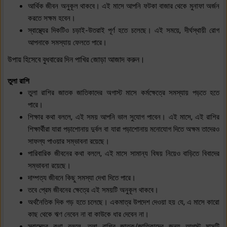
আর্থিক জীবন অনুকূল থাকবে। এই মাসে আপনি ফটকা বাজার থেকে মুনাফা অর্জন
করতে সক্ষম হবেন।
স্বাস্থ্যের দিকটিও চড়াই-উতরাই পূর্ণ হতে চলেছে। এই সময়ে, দীর্ঘস্থায়ী রোগ
আপনাকে সমস্যায় ফেলতে পারে।
উপায় হিসেবে বুধবারের দিন পাখির জোড়া আজাদ করুন।
তুলা রাশি
তুলা রাশির জাতক জাতিকাদের অগাস্ট মাসে কর্মক্ষেত্রে সমস্যায় পড়তে হতে
পারে।
শিক্ষার কথা বললে, এই সময় আপনি ভাল সুযোগ পাবেন। এই মাসে, এই রাশির
শিক্ষার্থীরা যারা পড়াশোনায় দুর্বল বা যারা পড়াশোনায় মনোযোগ দিতে অক্ষম তাদেরও
সাফল্য পাওয়ার সম্ভাবনা রয়েছে।
পারিবারিক জীবনের কথা বললে, এই মাসে সামান্য বিষয় নিয়েও বাড়িতে বিবাদের
সম্ভাবনা রয়েছে।
দাম্পত্য জীবনে কিছু সমস্যা দেখা দিতে পারে।
তবে প্রেম জীবনের ক্ষেত্রে এই সময়টি অনুকূল থাকবে।
অর্থনৈতিক দিক গড় হতে চলেছে। একমাত্র উপদেশ দেওয়া হয় যে, এ মাসে কারো
কাছ থেকে ঋণ নেবেন না বা কাউকে ধার দেবেন না।
স্বাস্থ্যের কথা বললে, তুলা রাশির জাতক/জাতিকাদের জন্য আগস্ট মাসটি