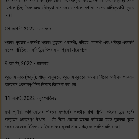
নাগ পঞ্চমী: নাগ পঞ্চমী হল হিন্দু, জৈন এবং বৌদ্ধরা ভারত, নেপাল এবং অন্যান্য দেশে
যেখানে হিন্দু, জৈন এবং বৌদ্ধরা বাস করে সেখানে সর্প বা সাপের ঐতিহ্যবাহী পূজার
দিন।
08 আগস্ট, 2022 - সোমবার
শ্রাবণ পুত্রদা একাদশী: শ্রাবণ পুত্রদা একাদশী, পবিত্র একাদশী এবং পবিত্র একাদশী
নামেও পরিচিত, একটি হিন্দু উপবাস যা শ্রাবণ মাসে পড়ে।
9 আগস্ট, 2022 - মঙ্গলবার
প্রদোষ ব্রত (শুক্ল): শাস্ত্র অনুসারে, প্রদোষ ব্রতকে ভগবান শিবের আশীর্বাদ পাওয়ার
অন্যতম গুরুত্বপূর্ণ দিন হিসাবে বিবেচনা করা হয়।
11 আগস্ট, 2022 - বৃহস্পতিবার
রাখী পূর্ণিমা: ভাই-বোনের পবিত্র সম্পর্কের প্রতীক রাখী পূর্ণিমা উৎসব হিন্দু ধর্মের
অন্যতম গুরুত্বপূর্ণ উৎসব। এই দিনে বোনেরা তাদের ভাইয়ের হাতে সুরক্ষার সুতো
বেঁধে দেয় এবং বিনিময়ে ভাইরা তাদের সুরক্ষা এবং উপহারের প্রতিশ্রুতি দেয়।