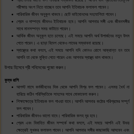
পড়াশোনায় ভালো ফল পাওয়ার সম্ভাবনা রয়েছে। আপনি যদি প্রতিযোগিতামূলক
পরীক্ষায় অংশ নিতে যাচ্ছেন তবে আপনি ইতিবাচক ফলাফল পাবেন।
পারিবারিক জীবন অনুকূল থাকবে। ছোট ভাইবোনদের সহযোগিতা পাবেন।
প্রেম ও দাম্পত্য জীবনও ইতিবাচক হবে। আপনি আপনার সঙ্গী এবং জীবনসঙ্গীর
সাথে মানসম্পন্ন সময় কাটাতে পারেন।
আর্থিক জীবন অনুকূল হতে চলেছে। এই সময়ে আপনি অর্থ উপার্জনের নতুন উৎস
পেতে পারেন। এ ছাড়া বিদেশ থেকেও লাভের সম্ভাবনা রয়েছে।
স্বাস্থ্যের কথা বললে, এই সময়ে আপনি যদি কোনও রোগে আক্রান্ত হন তবে
আপনি তা থেকে মুক্তি পেতে পারেন এবং আপনার স্বাস্থ্য ভাল থাকবে।
উপায় হিসেবে শ্রী শনিদেবের পুজো করুন।
কুম্ভ রাশি
আগস্ট মাসে কর্মজীবনের দিক থেকে আপনি মিশ্র ফল পাবেন। এসময় ধৈর্য না
হারিয়ে কঠিন পরিস্থিতিকে সাহসের সাথে মোকাবেলা করুন।
শিক্ষাক্ষেত্রে ইতিবাচক ফল পাওয়া যাবে। আপনি আপনার কঠোর পরিশ্রমের সম্পূর্ণ
ফল পাবেন।
পারিবারিক জীবনও ভালো যাবে। পারিবারিক কলহ দূর হবে।
প্রেম এবং বিবাহিত জীবন সম্পর্কে কথা বললে, এই সময়ে আপনি এই উভয়
ক্ষেত্রেই সুখকর ফলাফল পাবেন। আপনি আপনার সঙ্গীর কাছাকাছি আসবেন এবং