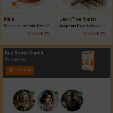
Mala
Jadi (Tree Roots)
Praise the Lord with Divine Energies of Mala.
Keep Your Place Holy with Jadi.
CHECK NOW
CHECK NOW
Buy Brihat Kundli
250+ pages
BUY NOW