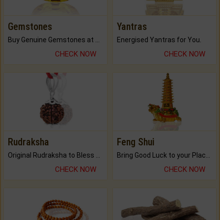
Gemstones
Yantras
Buy Genuine Gemstones at Best Prices.
Energised Yantras for You.
CHECK NOW
CHECK NOW
Rudraksha
Feng Shui
Original Rudraksha to Bless Your Way.
Bring Good Luck to your Place with Feng Shui.
CHECK NOW
CHECK NOW