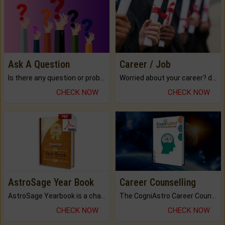
Ask A Question
Career / Job
Is there any question or problem lingering.
Worried about your career? don't know what is.
CHECK NOW
CHECK NOW
AstroSage Year Book
Career Counselling
AstroSage Yearbook is a channel to fulfill your dreams and destiny.
The CogniAstro Career Counselling Report is the most comprehensive report available on this topic.
CHECK NOW
CHECK NOW