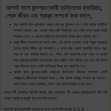
আগস্ট মাসে জন্মগ্রহণকারী ব্যক্তিদের ক্যারিয়ার,
প্রেম জীবন এবং স্বাস্থ্য সম্পর্কে কথা বললে,
যারা আগস্ট মাসে জন্মগ্রহণ করেন তারা খুব বুদ্ধিমান হন। তারা তাদের কর্মজীবন
সম্পর্কে সচেতন এবং একবার তারা যেটি সিদ্ধান্ত নেন সেটি সম্পূর্ণ করার পরেই
নিঃস্বাস নেন। এ ধরনের ব্যক্তিরা প্রশাসনিক কাজে দ্রুত সাফল্য পান।
প্রেম জীবন সম্পর্কে কথা বলতে গেলে, এই ধরণের লোকেরা একটু লাজুক স্বভাবের
হলেও তাদের সঙ্গীকে খুব ভালবাসে। এ ছাড়া তারা প্রেমে প্রতারিত হতেও পছন্দ
করে না এবং কাউকে ঠকায়ও না। যদিও এটি অনেকবার দেখা গেছে যে আগস্ট
মাসে জন্মগ্রহণকারীরা ভালোবাসার চেয়ে অর্থকে বেশি গুরুত্ব দেয় এবং এটি তাদের
প্রেম জীবনের জন্য একটি নেতিবাচক বিষয় বলে প্রমাণিত হয়।
আগস্ট মাসে জন্মগ্রহণকারী ব্যক্তিরা বিলাসবহুল জীবনের পাশাপাশি একটি
স্বাস্থ্যকর জীবনধারা উপভোগ করেন। তারা তাদের স্বাস্থ্য সম্পর্কে খুব সচেতন।
যদিও কখনও কখনও চর্মরোগ, গোপন রোগ তাদের বিরক্ত করতে পারে।
তাহলে কী আপনিও আগস্ট মাসের আর আপনারও কী এরকম ব্যাক্তিত্ব? যদি হ্যাঁ
তাহলে আমাদের কমেন্ট করে অবশ্যই জানান।
আগস্টে জন্মগ্রহণকারী লোকেদের জন্য ভাগ্যশালী সংখ্যা: 2, 5, 9