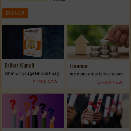
BUY NOW
Brihat Kundli
Finance
What will you get in 250+ pages Colored Brihat Kundli.
Are money matters a reason for the dark-circles under your eyes?
CHECK NOW
CHECK NOW