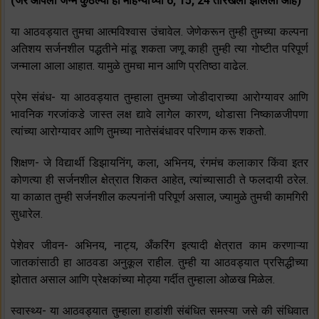
(जर आपला जन्म कुठल्या ही महिन्याच्या 6, 15, 24 तारखेला झालेला आहे)
या आठवड्यात तुमचा आत्मविश्वास उंचावेल. जेणेकरून तुम्ही तुमच्या कल्पना
अतिशय सर्जनशील पद्धतीने मांडू शकता जणू काही तुम्ही त्या गोष्टीत परिपूर्ण
जन्माला आला आहात. यामुळे तुमचा मान आणि प्रतिष्ठा वाढेल.
प्रेम संबंध- या आठवड्यात तुम्हाला तुमच्या जोडीदाराच्या आरोग्यावर आणि
भावनिक गरजांकडे जास्त लक्ष द्यावे लागेल कारण, थोडासा निष्काळजीपणा
त्यांच्या आरोग्यावर आणि तुमच्या नातेसंबंधावर परिणाम करू शकतो.
शिक्षण- जे विद्यार्थी डिझायनिंग, कला, अभिनय, रंगमंच कलाकार किंवा इतर
कोणत्या ही सर्जनशील क्षेत्रात शिकत आहेत, त्यांच्यासाठी ते फलदायी ठरेल.
या काळात तुम्ही सर्जनशील कल्पनांनी परिपूर्ण असाल, ज्यामुळे तुमची कामगिरी
सुधारेल.
पेशेवर जीवन- अभिनय, नाट्य, अँकरिंग इत्यादी क्षेत्रात काम करणाऱ्या
जातकांसाठी हा आठवडा अनुकूल राहील. तुम्ही या आठवड्यात प्रसिद्धीच्या
झोतात असाल आणि प्रेक्षकांच्या मोठ्या गर्दीत तुम्हाला ओळख मिळेल.
स्वास्थ्य- या आठवड्यात तुम्हाला हाडांशी संबंधित समस्या जसे की संधिवात