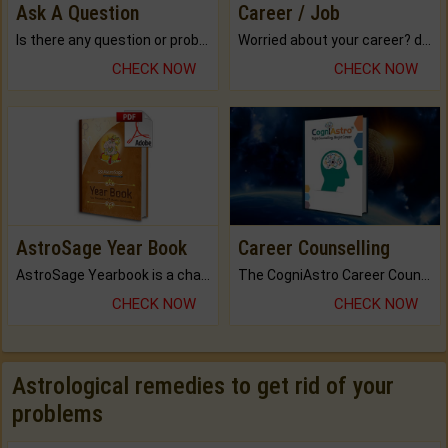
Ask A Question
Career / Job
Is there any question or problem lingering.
Worried about your career? don't know what is.
CHECK NOW
CHECK NOW
AstroSage Year Book
Career Counselling
AstroSage Yearbook is a channel to fulfill your dreams and destiny.
The CogniAstro Career Counselling Report is the most comprehensive report available on this topic.
CHECK NOW
CHECK NOW
Astrological remedies to get rid of your
problems