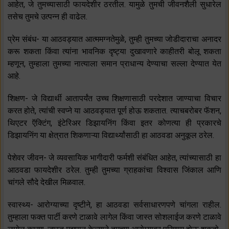
आहेत, जे तुमच्यासाठी फायदेशीर ठरतील. यामुळे तुमची जीवनशैली सुधारेल
तसेच तुमचे उत्पन्न ही वाढेल.
प्रेम संबंध- या आठवड्यात आत्ममग्नतेमुळे, तुम्ही तुमच्या जोडीदाराचा अनादर
करू शकता किंवा त्यांना भावनिक दृष्ट्या दुखावणारे काहीतरी बोलू शकता
म्हणून, तुम्हाला तुमच्या नात्याला समान प्राधान्य देण्याचा सल्ला देण्यात येत
आहे.
शिक्षण- जे विद्यार्थी आतापर्यंत उच्च शिक्षणासाठी परदेशात जाण्याचा विचार
करत होते, त्यांची स्वप्ने या आठवड्यात पूर्ण होऊ शकतात. त्याचबरोबर फॅशन,
थिएटर ऍक्टिंग, इंटेरिअर डिझायनिंग किंवा इतर कोणत्या ही प्रकारचे
डिझायनिंग या क्षेत्रात शिकणाऱ्या विद्यार्थ्यांसाठी हा आठवडा अनुकूल ठरेल.
पेशेवर जीवन- जे व्यवसायिक भागीदारी फर्मशी संबंधित आहेत, त्यांच्यासाठी हा
आठवडा फायदेशीर ठरेल. तुम्ही तुमच्या ग्राहकांचा विश्वास जिंकाल आणि
चांगले सौदे देखील मिळवाल.
स्वास्थ्य- आरोग्याच्या दृष्टीने, हा आठवडा सर्वसाधारणपणे चांगला राहील.
तुम्हाला फक्त पार्टी करणे टाळावे लागेल किंवा जास्त सोशलाईज करणे टाळावे