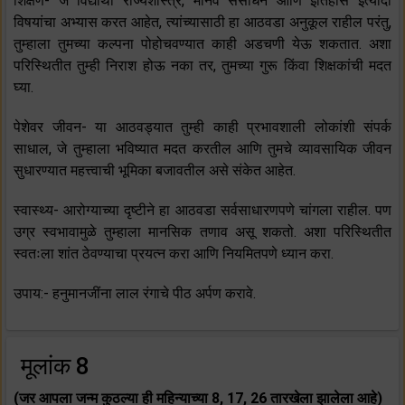
शिक्षण- जे विद्यार्थी राज्यशास्त्र, मानव संसाधन आणि इतिहास इत्यादी
विषयांचा अभ्यास करत आहेत, त्यांच्यासाठी हा आठवडा अनुकूल राहील परंतु,
तुम्हाला तुमच्या कल्पना पोहोचवण्यात काही अडचणी येऊ शकतात. अशा
परिस्थितीत तुम्ही निराश होऊ नका तर, तुमच्या गुरू किंवा शिक्षकांची मदत
घ्या.
पेशेवर जीवन- या आठवड्यात तुम्ही काही प्रभावशाली लोकांशी संपर्क
साधाल, जे तुम्हाला भविष्यात मदत करतील आणि तुमचे व्यावसायिक जीवन
सुधारण्यात महत्त्वाची भूमिका बजावतील असे संकेत आहेत.
स्वास्थ्य- आरोग्याच्या दृष्टीने हा आठवडा सर्वसाधारणपणे चांगला राहील. पण
उग्र स्वभावामुळे तुम्हाला मानसिक तणाव असू शकतो. अशा परिस्थितीत
स्वतःला शांत ठेवण्याचा प्रयत्न करा आणि नियमितपणे ध्यान करा.
उपाय:- हनुमानजींना लाल रंगाचे पीठ अर्पण करावे.
मूलांक 8
(जर आपला जन्म कुठल्या ही महिन्याच्या 8, 17, 26 तारखेला झालेला आहे)