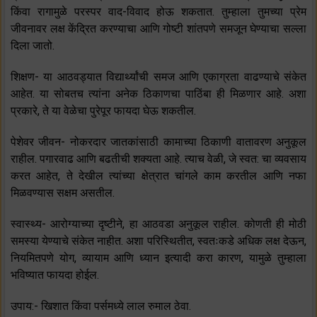
किंवा रागामुळे परस्पर वाद-विवाद होऊ शकतात. तुम्हाला तुमच्या प्रेम
जीवनावर लक्ष केंद्रित करण्याचा आणि गोष्टी शांतपणे समजून घेण्याचा सल्ला
दिला जातो.
शिक्षण- या आठवड्यात विद्यार्थ्यांची समज आणि एकाग्रता वाढण्याचे संकेत
आहेत. या सोबतच त्यांना अनेक ठिकाणचा पाठिंबा ही मिळणार आहे. अशा
प्रकारे, ते या वेळेचा पुरेपूर फायदा घेऊ शकतील.
पेशेवर जीवन- नोकरदार जातकांसाठी कामाच्या ठिकाणी वातावरण अनुकूल
राहील. पगारवाढ आणि बढतीची शक्यता आहे. त्याच वेळी, जे स्वत: चा व्यवसाय
करत आहेत, ते देखील त्यांच्या क्षेत्रात चांगले काम करतील आणि नफा
मिळवण्यास सक्षम असतील.
स्वास्थ्य- आरोग्याच्या दृष्टीने, हा आठवडा अनुकूल राहील. कोणती ही मोठी
समस्या येण्याचे संकेत नाहीत. अशा परिस्थितीत, स्वतःकडे अधिक लक्ष देऊन,
नियमितपणे योग, व्यायाम आणि ध्यान इत्यादी करा कारण, यामुळे तुम्हाला
भविष्यात फायदा होईल.
उपाय:- खिशात किंवा पर्समध्ये लाल रुमाल ठेवा.