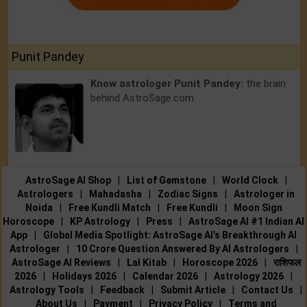
Punit Pandey
Know astrologer Punit Pandey:
the brain
behind AstroSage.com
AstroSage AI Shop
|
List of Gemstone
|
World Clock
|
Astrologers
|
Mahadasha
|
Zodiac Signs
|
Astrologer in
Noida
|
Free Kundli Match
|
Free Kundli
|
Moon Sign
Horoscope
|
KP Astrology
|
Press
|
AstroSage AI #1 Indian AI
App
|
Global Media Spotlight: AstroSage AI’s Breakthrough AI
Astrologer
|
10 Crore Question Answered By AI Astrologers
|
AstroSage AI Reviews
|
Lal Kitab
|
Horoscope 2026
|
राशिफल
2026
|
Holidays 2026
|
Calendar 2026
|
Astrology 2026
|
Astrology Tools
|
Feedback
|
Submit Article
|
Contact Us
|
About Us
|
Payment
|
Privacy Policy
|
Terms and