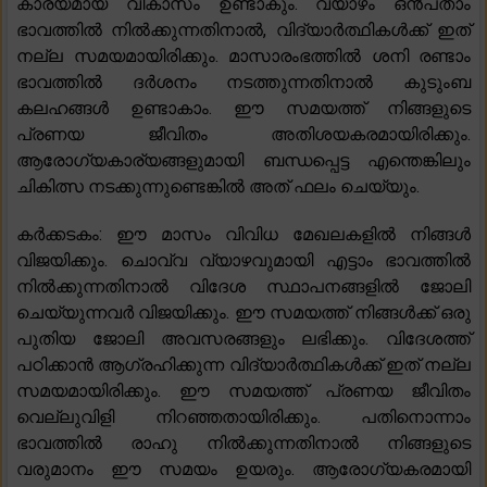
കാര്യമായ വികാസം ഉണ്ടാകും. വ്യാഴം ഒൻപതാം
ഭാവത്തിൽ നിൽക്കുന്നതിനാൽ, വിദ്യാർത്ഥികൾക്ക് ഇത്
നല്ല സമയമായിരിക്കും. മാസാരംഭത്തിൽ ശനി രണ്ടാം
ഭാവത്തിൽ ദർശനം നടത്തുന്നതിനാൽ കുടുംബ
കലഹങ്ങൾ ഉണ്ടാകാം. ഈ സമയത്ത് നിങ്ങളുടെ
പ്രണയ ജീവിതം അതിശയകരമായിരിക്കും.
ആരോഗ്യകാര്യങ്ങളുമായി ബന്ധപ്പെട്ട എന്തെങ്കിലും
ചികിത്സ നടക്കുന്നുണ്ടെങ്കിൽ അത് ഫലം ചെയ്യും.
കർക്കടകം: ഈ മാസം വിവിധ മേഖലകളിൽ നിങ്ങൾ
വിജയിക്കും. ചൊവ്വ വ്യാഴവുമായി എട്ടാം ഭാവത്തിൽ
നിൽക്കുന്നതിനാൽ വിദേശ സ്ഥാപനങ്ങളിൽ ജോലി
ചെയ്യുന്നവർ വിജയിക്കും. ഈ സമയത്ത് നിങ്ങൾക്ക് ഒരു
പുതിയ ജോലി അവസരങ്ങളും ലഭിക്കും. വിദേശത്ത്
പഠിക്കാൻ ആഗ്രഹിക്കുന്ന വിദ്യാർത്ഥികൾക്ക് ഇത് നല്ല
സമയമായിരിക്കും. ഈ സമയത്ത് പ്രണയ ജീവിതം
വെല്ലുവിളി നിറഞ്ഞതായിരിക്കും. പതിനൊന്നാം
ഭാവത്തിൽ രാഹു നിൽക്കുന്നതിനാൽ നിങ്ങളുടെ
വരുമാനം ഈ സമയം ഉയരും. ആരോഗ്യകരമായി