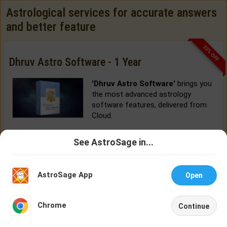
Astrological services for accurate answers
and better feature
33% OFF
Dhruv Astro Software - 1 Year
'Dhruv Astro Software'
brings you
the most advanced astrology
software features, delivered from
Cloud.
BUY NOW
See AstroSage in...
Talk To
Chat With
Astrologer
Astrologer
AstroSage App
Open
NEW
Chrome
Continue
Home
Shop
Call
Chat
Account