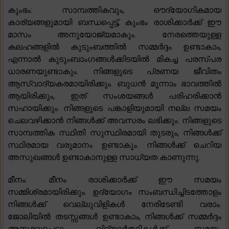
കുംഭം: സാമ്പത്തികവും, ഔദ്യോഗികമായ
കാര്യങ്ങളുമായി ബന്ധപ്പെട്ട്, കുംഭം രാശിക്കാർക്ക് ഈ
മാസം അനുയോജ്യമാകും. നേരത്തെയുള്ള
കലഹങ്ങളിൽ കുടുംബത്തിൽ സമ്മർദ്ദം ഉണ്ടാകാം,
എന്നാൽ കുടുംബാംഗങ്ങൾക്കിടയിൽ മികച്ച പരസ്പര
ധാരണയുണ്ടാകും. നിങ്ങളുടെ പ്രണയ ജീവിതം
ആസ്വാദ്യകരമായിരിക്കും. ബുധൻ മൂന്നാം ഭാവത്തിൽ
ആയിരിക്കും, ഇത് സംശയങ്ങൾ പരിഹരിക്കാൻ
സഹായിക്കും. നിങ്ങളുടെ പങ്കാളിയുമായി നല്ല സമയം
ചെലവഴിക്കാൻ നിങ്ങൾക്ക് അവസരം ലഭിക്കും. നിങ്ങളുടെ
സാമ്പത്തിക സ്ഥിതി സുസ്ഥിരമായി തുടരും, നിങ്ങൾക്ക്
സ്ഥിരമായ വരുമാനം ഉണ്ടാകും. നിങ്ങൾക്ക് ചെറിയ
അസുഖങ്ങൾ ഉണ്ടാകാനുള്ള സാധ്യത കാണുന്നു.
മീനം: മീനം രാശിക്കാർക്ക് ഈ സമയം
സമ്മിശ്രമായിരിക്കും. ഉദ്യോഗം സംബന്ധിച്ചിടത്തോളം
നിങ്ങൾക്ക് വെല്ലുവിളികൾ നേരിടേണ്ടി വരാം.
ജോലിയിൽ തടസ്സങ്ങൾ ഉണ്ടാകാം, നിങ്ങൾക്ക് സമ്മർദ്ദം
അനുഭവപ്പെടാം. വിദ്യാർത്ഥികൾക്ക് സമയം