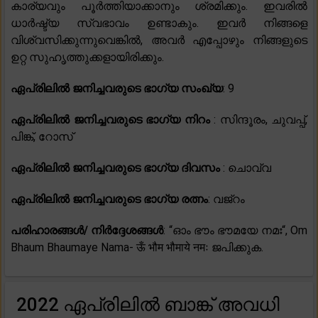
കാര്യവും പൂർത്തിയാക്കാനും ശ്രമിക്കും. ഇവരിൽ
ധാർഷ്ട്യ സ്വഭാവം ഉണ്ടാകും. ഇവർ നിങ്ങളെ
വിശ്വസിക്കുന്നുവെങ്കിൽ, അവർ എപ്പോഴും നിങ്ങളുടെ
ഉറ്റ സുഹൃത്തുക്കളായിരിക്കും.
ഏപ്രിലിൽ ജനിച്ചവരുടെ ഭാഗ്യ സംഖ്യ
: 9
ഏപ്രിലിൽ ജനിച്ചവരുടെ ഭാഗ്യ നിറം
: സിന്ദൂരം, ചുവപ്പ്,
പിങ്ക്, റോസ്
ഏപ്രിലിൽ ജനിച്ചവരുടെ ഭാഗ്യ ദിവസം
: ചൊവ്വ
ഏപ്രിലിൽ ജനിച്ചവരുടെ ഭാഗ്യ രത്നം
: വജ്‌റം
പരിഹാരങ്ങൾ/ നിർദ്ദേശങ്ങൾ
: “ഓം ഭൗം ഭൗമയേ നമഃ“, Om
Bhaum Bhaumaye Nama- ऊँ भौम भौमाये नमः ജപിക്കുക.
2022 ഏപ്രിലിൽ ബാങ്ക് അവധി