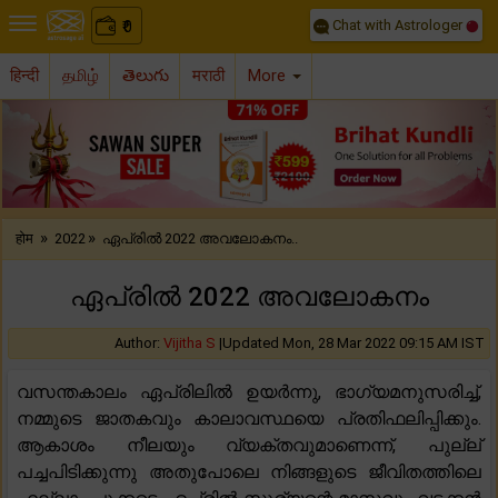
Chat with Astrologer
0
₹
हिन्दी
தமிழ்
తెలుగు
मराठी
More
Previous
Nex
»
»
होम
2022
ഏപ്രിൽ 2022 അവലോകനം..
ഏപ്രിൽ 2022 അവലോകനം
Author:
Vijitha S
|
Updated Mon, 28 Mar 2022 09:15 AM IST
വസന്തകാലം ഏപ്രിലിൽ ഉയർന്നു, ഭാഗ്യമനുസരിച്ച്,
നമ്മുടെ ജാതകവും കാലാവസ്ഥയെ പ്രതിഫലിപ്പിക്കും.
ആകാശം നീലയും വ്യക്തവുമാണെന്ന്, പുല്ല്
പച്ചപിടിക്കുന്നു അതുപോലെ നിങ്ങളുടെ ജീവിതത്തിലെ