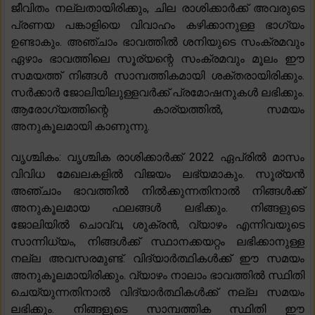
ജീവിതം നല്ലതായിരിക്കും, ചില രാശിക്കാർക്ക് അവരുടെ
പ്രണയ പങ്കാളിയെ വിവാഹം കഴിക്കാനുള്ള ഭാഗ്യം
ഉണ്ടാകും. അഞ്ചാം ഭാവത്തിൽ ശനിയുടെ സംക്രമവും
ഏഴാം ഭാവത്തിലെ സൂര്യന്റെ സംക്രമവും മൂലം ഈ
സമയത്ത് നിങ്ങൾ സാമ്പത്തികമായി ശക്തരായിരിക്കും.
സർക്കാർ ജോലിയിലുള്ളവർക്ക് പ്രമോഷനുകൾ ലഭിക്കും.
ആരോഗ്യത്തിന്റെ കാര്യത്തിൽ, സമയം
അനുകൂലമായി കാണുന്നു.
വൃശ്ചികം: വൃശ്ചിക രാശിക്കാർക്ക് 2022 ഏപ്രിൽ മാസം
വിവിധ മേഖലകളിൽ വിജയം ലഭ്യമാകും. സൂര്യൻ
അഞ്ചാം ഭാവത്തിൽ നിൽക്കുന്നതിനാൽ നിങ്ങൾക്ക്
അനുകൂലമായ ഫലങ്ങൾ ലഭിക്കും. നിങ്ങളുടെ
ജോലിയിൽ ചൊവ്വ, ശുക്രൻ, വ്യാഴം എന്നിവയുടെ
സാന്നിധ്യം, നിങ്ങൾക്ക് സ്ഥാനക്കയറ്റം ലഭിക്കാനുള്ള
നല്ല അവസരമുണ്ട്. വിദ്യാർത്ഥികൾക്ക് ഈ സമയം
അനുകൂലമായിരിക്കും. വ്യാഴം നാലാം ഭാവത്തിൽ സ്ഥിതി
ചെയ്യുന്നതിനാൽ വിദ്യാർത്ഥികൾക്ക് നല്ല സമയം
ലഭിക്കും. നിങ്ങളുടെ സാമ്പത്തിക സ്ഥിതി ഈ