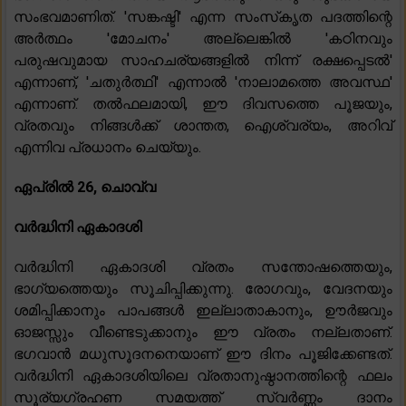
സംഭവമാണിത്. 'സങ്കഷ്ടി' എന്ന സംസ്‌കൃത പദത്തിന്റെ
അർത്ഥം 'മോചനം' അല്ലെങ്കിൽ 'കഠിനവും
പരുഷവുമായ സാഹചര്യങ്ങളിൽ നിന്ന് രക്ഷപ്പെടൽ'
എന്നാണ്, 'ചതുർത്ഥി' എന്നാൽ 'നാലാമത്തെ അവസ്ഥ'
എന്നാണ്. തൽഫലമായി, ഈ ദിവസത്തെ പൂജയും,
വ്രതവും നിങ്ങൾക്ക് ശാന്തത, ഐശ്വര്യം, അറിവ്
എന്നിവ പ്രധാനം ചെയ്യും.
ഏപ്രിൽ 26, ചൊവ്വ
വർദ്ധിനി ഏകാദശി
വർദ്ധിനി ഏകാദശി വ്രതം സന്തോഷത്തെയും,
ഭാഗ്യത്തെയും സൂചിപ്പിക്കുന്നു. രോഗവും, വേദനയും
ശമിപ്പിക്കാനും പാപങ്ങൾ ഇല്ലാതാകാനും, ഊർജവും
ഓജസ്സും വീണ്ടെടുക്കാനും ഈ വ്രതം നല്ലതാണ്.
ഭഗവാൻ മധുസൂദനനെയാണ് ഈ ദിനം പൂജിക്കേണ്ടത്.
വർദ്ധിനി ഏകാദശിയിലെ വ്രതാനുഷ്ഠാനത്തിന്റെ ഫലം
സൂര്യഗ്രഹണ സമയത്ത് സ്വർണ്ണം ദാനം