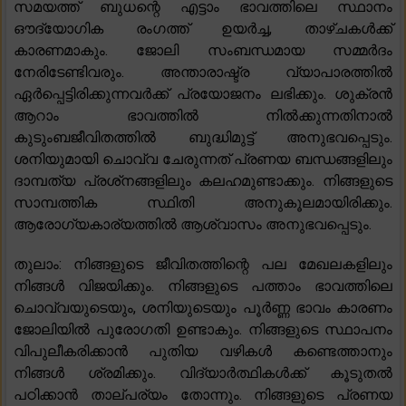
സമയത്ത് ബുധന്റെ എട്ടാം ഭാവത്തിലെ സ്ഥാനം
ഔദ്യോഗിക രംഗത്ത് ഉയർച്ച, താഴ്ചകൾക്ക്
കാരണമാകും. ജോലി സംബന്ധമായ സമ്മർദം
നേരിടേണ്ടിവരും. അന്താരാഷ്ട്ര വ്യാപാരത്തിൽ
ഏർപ്പെട്ടിരിക്കുന്നവർക്ക് പ്രയോജനം ലഭിക്കും. ശുക്രൻ
ആറാം ഭാവത്തിൽ നിൽക്കുന്നതിനാൽ
കുടുംബജീവിതത്തിൽ ബുദ്ധിമുട്ട് അനുഭവപ്പെടും.
ശനിയുമായി ചൊവ്വ ചേരുന്നത് പ്രണയ ബന്ധങ്ങളിലും
ദാമ്പത്യ പ്രശ്‌നങ്ങളിലും കലഹമുണ്ടാക്കും. നിങ്ങളുടെ
സാമ്പത്തിക സ്ഥിതി അനുകൂലമായിരിക്കും.
ആരോഗ്യകാര്യത്തിൽ ആശ്വാസം അനുഭവപ്പെടും.
തുലാം: നിങ്ങളുടെ ജീവിതത്തിന്റെ പല മേഖലകളിലും
നിങ്ങൾ വിജയിക്കും. നിങ്ങളുടെ പത്താം ഭാവത്തിലെ
ചൊവ്വയുടെയും, ശനിയുടെയും പൂർണ്ണ ഭാവം കാരണം
ജോലിയിൽ പുരോഗതി ഉണ്ടാകും. നിങ്ങളുടെ സ്ഥാപനം
വിപുലീകരിക്കാൻ പുതിയ വഴികൾ കണ്ടെത്താനും
നിങ്ങൾ ശ്രമിക്കും. വിദ്യാർത്ഥികൾക്ക് കൂടുതൽ
പഠിക്കാൻ താല്പര്യം തോന്നും. നിങ്ങളുടെ പ്രണയ