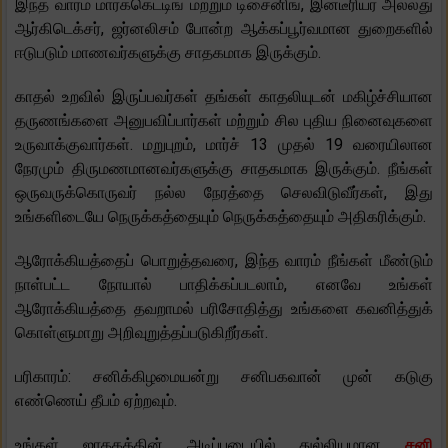
இந்த வாரம் மார்க்கெட்டிங் மற்றும் டிசைனிங், இன்டீரியர் அல்லது
ஆர்கிடெக்சர், ஜர்னலிசம் போன்ற ஆக்கப்பூர்வமான துறைகளில்
ஈடுபடும் மாணவர்களுக்கு சாதகமாக இருக்கும்.
காதல் உறவில் இருப்பவர்கள் தங்கள் காதலியுடன் மகிழ்ச்சியான
தருணங்களை அனுபவிப்பார்கள் மற்றும் சில புதிய நினைவுகளை
உருவாக்குவார்கள். மறுபுறம், மார்ச் 13 முதல் 19 வரையிலான
நேரமும் திருமணமானவர்களுக்கு சாதகமாக இருக்கும். நீங்கள்
ஒருவருக்கொருவர் நல்ல நேரத்தை செலவிடுவீர்கள், இது
உங்களிடையே நெருக்கத்தையும் நெருக்கத்தையும் அதிகரிக்கும்.
ஆரோக்கியத்தைப் பொறுத்தவரை, இந்த வாரம் நீங்கள் மீண்டும்
நாள்பட்ட நோயால் பாதிக்கப்படலாம், எனவே உங்கள்
ஆரோக்கியத்தை தவறாமல் பரிசோதித்து உங்களை கவனித்துக்
கொள்ளுமாறு அறிவுறுத்தப்படுகிறீர்கள்.
பரிகாரம்: சனிக்கிழமையன்று சனிபகவான் முன் கடுகு
எண்ணெய் தீபம் ஏற்றவும்.
உங்கள் ஜாதகத்தின் அடிப்படையில் துல்லியமான
சனி