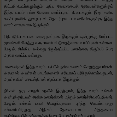
திட்டமிடுபவர்களுக்கும், புதிய வேலையைத் தேடுபவர்களுக்கும்
இந்த வாரம் நல்ல வேலை வாய்ப்புகள் கிடைக்கும். இது தவிர,
எலக்ட்ரானிக் துறையுடன் தொடர்புடைய வணிகர்களுக்கு இந்த
வாரம் சாதகமாக இருக்கும்.
நிதி ரீதியாக பண வரவு நன்றாக இருக்கும். ஒன்றுக்கு மேற்பட்ட
மூலங்களிலிருந்து வருமானம் ஈட்டுவதற்கான வாய்ப்புகள் உள்ளன.
மேலும், சிக்கிய அல்லது நிறுத்தப்பட்ட பணத்தை திரும்பப் பெற
அதிக வாய்ப்பு உள்ளது.
மாணவர்கள் இந்த வாரம் படிப்பில் நல்ல கவனம் செலுத்துவார்கள்.
அதனால் அவர்கள் பாடங்களைச் சரியாகப் புரிந்துகொள்வதுடன்,
அவர்களின் செயல்திறன் சிறப்பாக இருக்கும்.
நீங்கள் ஒரு காதல் உறவில் இருந்தால், இந்த வாரம் உங்கள்
அன்புக்குரியவர் அதிக உணர்திறன் மற்றும் உணர்ச்சிவசப்படுவார்.
மேலும், உங்கள் பணி பொறுப்புகளை புரிந்து கொள்ளாதது
உங்களிடமிருந்து அதிகம் தேவைப்படலாம். அத்தகைய
சூழ்நிலையில், உங்களுக்கு இடையே பதற்றம் ஏற்படலாம்.