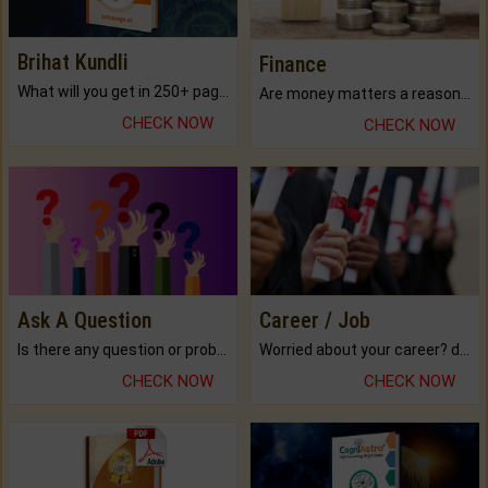
Brihat Kundli
Finance
What will you get in 250+ pages Colored Brihat Kundli.
Are money matters a reason for the dark-circles under your eyes?
CHECK NOW
CHECK NOW
Ask A Question
Career / Job
Is there any question or problem lingering.
Worried about your career? don't know what is.
CHECK NOW
CHECK NOW