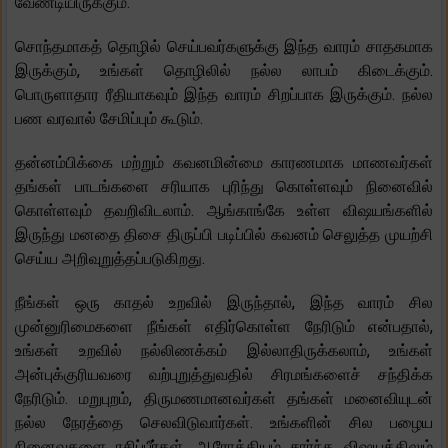
வேண்டியிருக்கும்.
சொந்தமாகத் தொழில் செய்பவர்களுக்கு இந்த வாரம் சாதகமாக
இருக்கும், உங்கள் தொழிலில் நல்ல லாபம் கிடைக்கும்.
பொருளாதார ரீதியாகவும் இந்த வாரம் சிறப்பாக இருக்கும். நல்ல
பண வரவால் சேமிப்பும் கூடும்.
தன்னம்பிக்கை மற்றும் கவனமின்மை காரணமாக மாணவர்கள்
தங்கள் பாடங்களை சரியாக புரிந்து கொள்ளவும் நினைவில்
கொள்ளவும் தவறிவிடலாம். ஆங்காங்கே உள்ள விஷயங்களில்
இருந்து மனதை திசை திருப்பி படிப்பில் கவனம் செலுத்த முயற்சி
செய்ய அறிவுறுத்தப்படுகிறது.
நீங்கள் ஒரு காதல் உறவில் இருந்தால், இந்த வாரம் சில
முன்னுரிமைகளை நீங்கள் எதிர்கொள்ள நேரிடும் என்பதால்,
உங்கள் உறவில் நல்லிணக்கம் இல்லாதிருக்கலாம், உங்கள்
அன்புக்குரியவரை வற்புறுத்துவதில் சிரமங்களைச் சந்திக்க
நேரிடும். மறுபுறம், திருமணமானவர்கள் தங்கள் மனைவியுடன்
நல்ல நேரத்தை செலவிடுவார்கள். உங்களின் சில பழைய
நினைவுகளை ரசிப்பீர்கள். ஆரோக்கியம் சார்ந்த விஷயத்திலும்