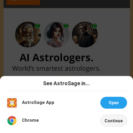
See AstroSage in...
Talk To
Chat With
Astrologer
Astrologer
AstroSage on Mobile
AstroSage App
ALL MOBILE APPS
Open
NEW
Chrome
Continue
Home
Shop
Call
Chat
Account