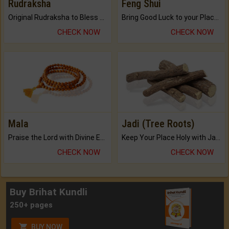
Rudraksha
Feng Shui
Original Rudraksha to Bless Your Way.
Bring Good Luck to your Place with Feng Shui.
CHECK NOW
CHECK NOW
Mala
Jadi (Tree Roots)
Praise the Lord with Divine Energies of Mala.
Keep Your Place Holy with Jadi.
CHECK NOW
CHECK NOW
Buy Brihat Kundli
250+ pages
BUY NOW