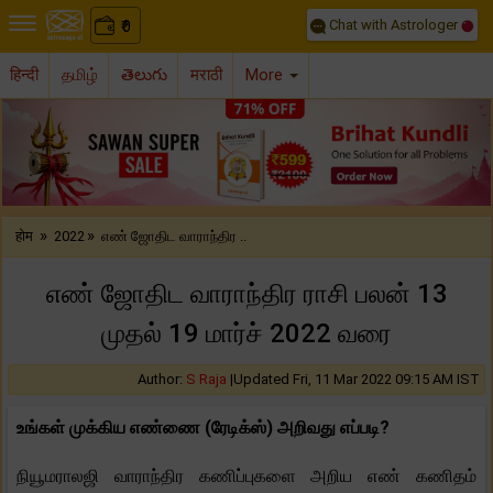
Chat with Astrologer
0
₹
हिन्दी
தமிழ்
తెలుగు
मराठी
More
Previous
Nex
»
»
होम
2022
எண் ஜோதிட வாராந்திர ..
எண் ஜோதிட வாராந்திர ராசி பலன் 13
முதல் 19 மார்ச் 2022 வரை
Author:
S Raja
|
Updated Fri, 11 Mar 2022 09:15 AM IST
உங்கள் முக்கிய எண்ணை (ரேடிக்ஸ்) அறிவது எப்படி?
நியூமராலஜி வாராந்திர கணிப்புகளை அறிய எண் கணிதம்