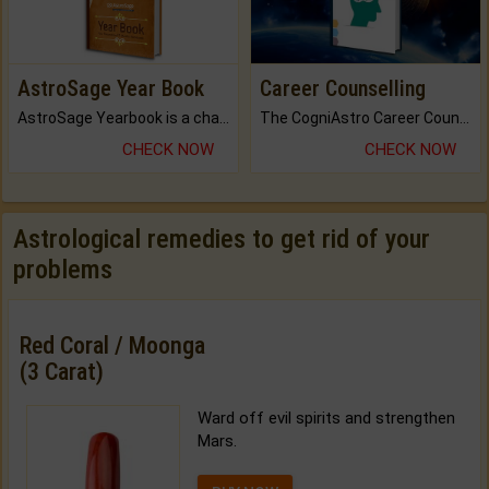
AstroSage Year Book
Career Counselling
AstroSage Yearbook is a channel to fulfill your dreams and destiny.
The CogniAstro Career Counselling Report is the most comprehensive report available on this topic.
CHECK NOW
CHECK NOW
Astrological remedies to get rid of your
problems
Red Coral / Moonga
(3 Carat)
Ward off evil spirits and strengthen
Mars.