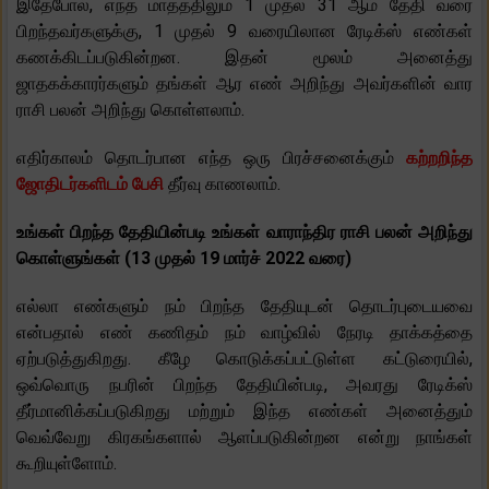
இதேபோல், எந்த மாதத்திலும் 1 முதல் 31 ஆம் தேதி வரை
பிறந்தவர்களுக்கு, 1 முதல் 9 வரையிலான ரேடிக்ஸ் எண்கள்
கணக்கிடப்படுகின்றன. இதன் மூலம் அனைத்து
ஜாதகக்காரர்களும் தங்கள் ஆர எண் அறிந்து அவர்களின் வார
ராசி பலன் அறிந்து கொள்ளலாம்.
எதிர்காலம் தொடர்பான எந்த ஒரு பிரச்சனைக்கும்
கற்றறிந்த
ஜோதிடர்களிடம் பேசி
தீர்வு காணலாம்.
உங்கள் பிறந்த தேதியின்படி உங்கள் வாராந்திர ராசி பலன் அறிந்து
கொள்ளுங்கள் (13 முதல் 19 மார்ச் 2022 வரை)
எல்லா எண்களும் நம் பிறந்த தேதியுடன் தொடர்புடையவை
என்பதால் எண் கணிதம் நம் வாழ்வில் நேரடி தாக்கத்தை
ஏற்படுத்துகிறது. கீழே கொடுக்கப்பட்டுள்ள கட்டுரையில்,
ஒவ்வொரு நபரின் பிறந்த தேதியின்படி, அவரது ரேடிக்ஸ்
தீர்மானிக்கப்படுகிறது மற்றும் இந்த எண்கள் அனைத்தும்
வெவ்வேறு கிரகங்களால் ஆளப்படுகின்றன என்று நாங்கள்
கூறியுள்ளோம்.