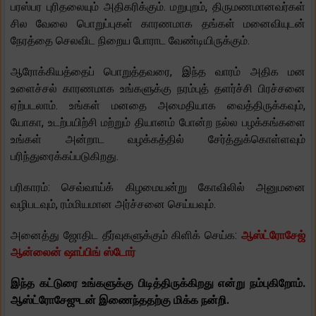
பரஸ்பர புரிதலையும் அதிகரிக்கும். மறுபுறம், திருமணமானவர்கள்
சில வேலை பொறுப்புகள் காரணமாக தங்கள் மனைவியுடன்
நேரத்தை செலவிட நிறைய போராட வேண்டியிருக்கும்.
ஆரோக்கியத்தைப் பொறுத்தவரை, இந்த வாரம் அதிக மன
உளைச்சல் காரணமாக உங்களுக்கு நரம்புத் தளர்ச்சி பிரச்சனை
ஏற்படலாம். உங்கள் மனதை அமைதியாக வைத்திருக்கவும்,
யோகா, உடற்பயிற்சி மற்றும் தியானம் போன்ற நல்ல பழக்கங்களை
உங்கள் அன்றாட வழக்கத்தில் சேர்த்துக்கொள்ளவும்
பரிந்துரைக்கப்படுகிறது.
பரிகாரம்: செவ்வாய்க் கிழமையன்று கோவிலில் அனுமனை
வழிபடவும், ரம்மியமான அர்ச்சனை செய்யவும்.
அனைத்து ஜோதிட தீர்வுகளுக்கும் கிளிக் செய்க:
ஆஸ்ட்ரோசேஜ்
ஆன்லைன் ஷாப்பிங் ஸ்டோர்
இந்த கட்டுரை உங்களுக்கு பிடித்திருக்கிறது என்று நம்புகிறோம்.
ஆஸ்ட்ரோசேஜுடன் இணைந்ததற்கு மிக்க நன்றி.