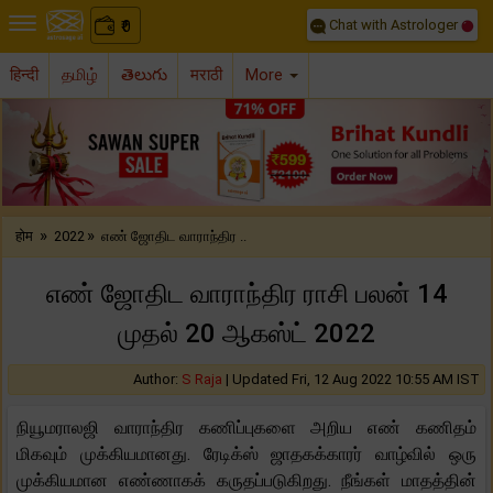
Chat with Astrologer
0
₹
हिन्दी
தமிழ்
తెలుగు
मराठी
More
Previous
Nex
»
»
होम
2022
எண் ஜோதிட வாராந்திர ..
எண் ஜோதிட வாராந்திர ராசி பலன் 14
முதல் 20 ஆகஸ்ட் 2022
Author:
S Raja
|
Updated Fri, 12 Aug 2022 10:55 AM IST
நியூமராலஜி வாராந்திர கணிப்புகளை அறிய எண் கணிதம்
மிகவும் முக்கியமானது. ரேடிக்ஸ் ஜாதகக்காரர் வாழ்வில் ஒரு
முக்கியமான எண்ணாகக் கருதப்படுகிறது. நீங்கள் மாதத்தின்