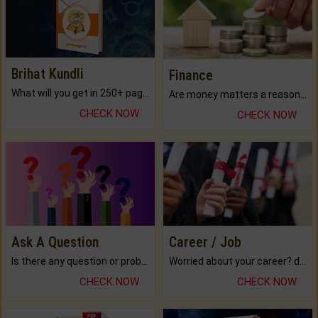
Brihat Kundli
Finance
What will you get in 250+ pages Colored Brihat Kundli.
Are money matters a reason for the dark-circles under your eyes?
CHECK NOW
CHECK NOW
Ask A Question
Career / Job
Is there any question or problem lingering.
Worried about your career? don't know what is.
CHECK NOW
CHECK NOW