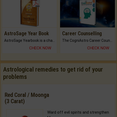
AstroSage Year Book
Career Counselling
AstroSage Yearbook is a channel to fulfill your dreams and destiny.
The CogniAstro Career Counselling Report is the most comprehensive report available on this topic.
CHECK NOW
CHECK NOW
Astrological remedies to get rid of your
problems
Red Coral / Moonga
(3 Carat)
Ward off evil spirits and strengthen