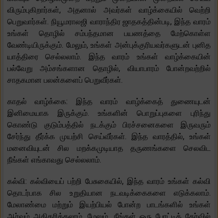
விரும்புகிறார்கள், அதனால் அவர்கள் வாழ்க்கையில் வெற்றி
பெறுவார்கள். நியூமராலஜி வாராந்திர ஜாதகத்தின்படி, இந்த வாரம்
உங்கள் தொழில் சம்பந்தமான பயணத்தை மேற்கொள்ள
வேண்டியிருக்கும். மேலும், உங்கள் அன்புக்குரியவர்களுடன் புனித
யாத்திரை செல்லலாம். இந்த வாரம் உங்கள் வாழ்க்கையின்
பல்வேறு அம்சங்களான தொழில், வியாபாரம் போன்றவற்றில்
சாதகமான பலன்களைப் பெறுவீர்கள்.
காதல் வாழ்க்கை: இந்த வாரம் வாழ்க்கைத் துணையுடன்
இனிமையாக இருக்கும். உங்களின் பொறுப்புகளை புரிந்து
கொண்டு குடும்பத்தில் நடக்கும் பிரச்சனைகளை இருவரும்
சேர்ந்து தீர்க்க முயற்சி செய்வீர்கள். இந்த வாரத்தில், உங்கள்
மனைவியுடன் சில மறக்கமுடியாத தருணங்களை செலவிட
நீங்கள் எங்காவது செல்லலாம்.
கல்வி: கல்வியைப் பற்றி பேசுகையில், இந்த வாரம் உங்கள் கல்வி
தொடர்பாக சில உறுதியான நடவடிக்கைகளை எடுக்கலாம்.
மேலாண்மை மற்றும் இயற்பியல் போன்ற பாடங்களில் உங்கள்
ஆர்வம் அதிகரிக்கலாம். மேலும், நீங்கள் ஒரு போட்டித் தேர்வில்