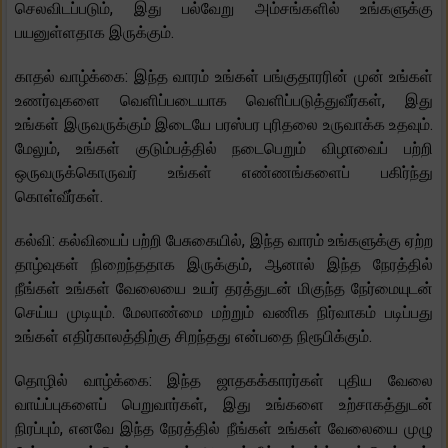
செலவிடப்படும், இது பல்வேறு அம்சங்களில் உங்களுக்கு
பயனுள்ளதாக இருக்கும்.
காதல் வாழ்க்கை: இந்த வாரம் உங்கள் பங்குதாரரின் முன் உங்கள்
உணர்வுகளை வெளிப்படையாக வெளிப்படுத்துவீர்கள், இது
உங்கள் இருவருக்கும் இடையே பரஸ்பர புரிதலை உருவாக்க உதவும்.
மேலும், உங்கள் குடும்பத்தில் நடைபெறும் விழாவைப் பற்றி
ஒருவருக்கொருவர் உங்கள் எண்ணங்களைப் பகிர்ந்து
கொள்வீர்கள்.
கல்வி: கல்வியைப் பற்றி பேசுகையில், இந்த வாரம் உங்களுக்கு ஏற்ற
தாழ்வுகள் நிறைந்ததாக இருக்கும், ஆனால் இந்த நேரத்தில்
நீங்கள் உங்கள் வேலையை உயர் தரத்துடன் மிகுந்த நேர்மையுடன்
செய்ய முடியும். மேலாண்மை மற்றும் வணிக நிர்வாகம் படிப்பது
உங்கள் எதிர்காலத்திற்கு சிறந்தது என்பதை நிரூபிக்கும்.
தொழில் வாழ்க்கை: இந்த ஜாதகக்காரர்கள் புதிய வேலை
வாய்ப்புகளைப் பெறுவார்கள், இது உங்களை உற்சாகத்துடன்
நிரப்பும், எனவே இந்த நேரத்தில் நீங்கள் உங்கள் வேலையை முழு