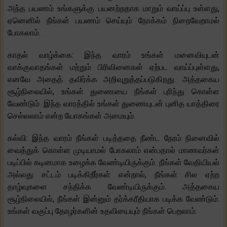
அந்த பயணம் உங்களுக்கு பயனற்றதாக மாறும் வாய்ப்பு உள்ளது,
ஏனெனில் நீங்கள் பயணம் செய்யும் நோக்கம் நிறைவேறாமல்
போகலாம்.
காதல் வாழ்க்கை: இந்த வாரம் உங்கள் மனைவியுடன்
வாக்குவாதங்கள் மற்றும் பிரிவினைகள் ஏற்பட வாய்ப்புள்ளது,
எனவே அதைத் தவிர்க்க அறிவுறுத்தப்படுகிறது. அத்தகைய
சூழ்நிலையில், உங்கள் துணையை நீங்கள் புரிந்து கொள்ள
வேண்டும். இந்த வாரத்தில் உங்கள் துணையுடன் புனித யாத்திரை
செல்லலாம் என்ற யோகங்கள் அமையும்.
கல்வி: இந்த வாரம் நீங்கள் படித்ததை நீண்ட நேரம் நினைவில்
வைத்துக் கொள்ள முடியாமல் போகலாம் என்பதால் மாணவர்கள்
படிப்பில் கடினமாக உழைக்க வேண்டியிருக்கும். நீங்கள் வேதியியல்
அல்லது சட்டம் படிக்கிறீர்கள் என்றால், நீங்கள் சில ஏற்ற
தாழ்வுகளை சந்திக்க வேண்டியிருக்கும். அத்தகைய
சூழ்நிலையில், நீங்கள் இன்னும் தர்க்கரீதியாக படிக்க வேண்டும்.
உங்கள் வகுப்பு தோழர்களின் உதவியையும் நீங்கள் பெறலாம்.