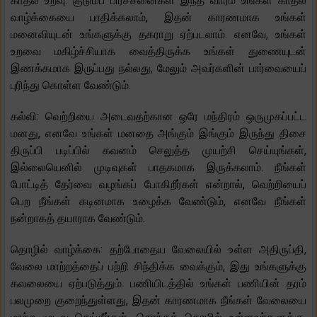
காதல் உறவு: குடும்ப பிரச்சனைகள் இந்த வாரம் உங்கள் காதல்
வாழ்க்கையை பாதிக்கலாம், இதன் காரணமாக உங்கள்
மனைவியுடன் உங்களுக்கு தகராறு ஏற்படலாம். எனவே, உங்கள்
உறவை மகிழ்ச்சியாக வைத்திருக்க உங்கள் துணையுடன்
இணக்கமாக இருப்பது நல்லது, மேலும் அவர்களின் பார்வையைப்
புரிந்து கொள்ள வேண்டும்.
கல்வி: வெற்றியை அடைவதற்கான ஒரே மந்திரம் ஒருமுகப்பட்ட
மனது, எனவே உங்கள் மனதை அங்கும் இங்கும் இருந்து திசை
திருப்பி படிப்பில் கவனம் செலுத்த முயற்சி செய்யுங்கள்,
இல்லையெனில் முடிவுகள் பாதகமாக இருக்கலாம். நீங்கள்
போட்டித் தேர்வை வழங்கப் போகிறீர்கள் என்றால், வெற்றியைப்
பெற நீங்கள் கடினமாக உழைக்க வேண்டும், எனவே நீங்கள்
நன்றாகத் தயாராக வேண்டும்.
தொழில் வாழ்க்கை: தற்போதைய வேலையில் உள்ள அதிருப்தி,
வேலை மாற்றத்தைப் பற்றி சிந்திக்க வைக்கும், இது உங்களுக்கு
கவலையை ஏற்படுத்தும். பணியிடத்தில் உங்கள் பணியின் தரம்
பலமுறை குறைந்துள்ளது, இதன் காரணமாக நீங்கள் வேலையை