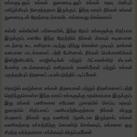
உங்களுடனும் உங்கள் துணையுடனும் உங்கள் உறவு அன்பும்
மகிழ்ச்சியும் நிறைந்ததாக இருக்கும். இந்த வாரம் நீங்கள் உங்கள்
துணையுடன் நேரத்தை செலவிட எங்காவது செல்லலாம்.
கல்வி: கல்வியின் பார்வையில், இந்த நேரம் உங்களுக்கு சிறப்பாக
இருக்கும், எனவே இந்த நேரத்தில் நீங்கள் மிகவும் கடினமான
பாடத்தை கூட எளிதாக படித்து புரிந்து கொள்ள முடியும். நாங்கள்
கனமான பாடங்களைப் பற்றி பேசினால், நீங்கள் மெக்கானிக்கல்
இன்ஜினியரிங், லாஜிஸ்டிக்ஸ் மற்றும் அட்வான்ஸ்டு ஸ்டடீஸ்
போன்ற பாடங்களையும் எளிதாகக் காண்பீர்கள் மற்றும் உங்கள்
பகுத்தறியும் திறனைப் பயன்படுத்திப் படிப்பீர்கள்.
தொழில் வாழ்க்கை: உங்கள் திறமைகள் மற்றும் திறன்களைப் பற்றி
தெரிந்துகொள்ள இந்த வாரம் உங்களுக்கு உதவிகரமாக இருக்கும்,
இது உங்கள் பணிகளை சரியான முறையில் செய்ய உதவும்.
துறையில் சிறப்பாகப் பணியாற்றியதற்காக நீங்கள் விருது
பெறலாம். நீங்கள் ஒரு வணிகர் ஆண்டாக இருந்தால், உங்கள்
வணிகத்தை உச்சத்திற்கு கொண்டு செல்லவும், உங்களை ஒரு
சிறந்த வர்த்தகராக பார்க்கவும் விரும்புவீர்கள்.