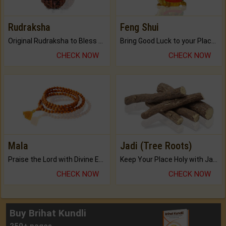
Rudraksha
Feng Shui
Original Rudraksha to Bless Your Way.
Bring Good Luck to your Place with Feng Shui.
CHECK NOW
CHECK NOW
Mala
Jadi (Tree Roots)
Praise the Lord with Divine Energies of Mala.
Keep Your Place Holy with Jadi.
CHECK NOW
CHECK NOW
Buy Brihat Kundli
250+ pages