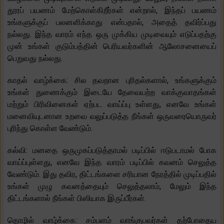
தூரப் பயணம் மேற்கொள்கிறீர்கள் என்றால், இந்தப் பயணம்
உங்களுக்குப் பலனளிக்காது என்பதால், அதைத் தவிர்ப்பது
நல்லது. இந்த வாரம் எந்த ஒரு முக்கிய முடிவையும் எடுப்பதற்கு
முன் உங்கள் குடும்பத்தின் பெரியவர்களின் ஆலோசனையைப்
பெறுவது நல்லது.
காதல் வாழ்க்கை: சில தவறான புரிதல்களால், உங்களுக்கும்
உங்கள் துணைக்கும் இடையே தேவையற்ற வாக்குவாதங்கள்
மற்றும் பிரிவினைகள் ஏற்பட வாய்ப்பு உள்ளது, எனவே உங்கள்
மனைவியுடனான உறவை வலுப்படுத்த நீங்கள் ஒருவரையொருவர்
புரிந்து கொள்ள வேண்டும்.
கல்வி: மனதை ஒருமுகப்படுத்தாமல் படிப்பில் ஈடுபடாமல் போக
வாய்ப்புள்ளது, எனவே இந்த வாரம் படிப்பில் கவனம் செலுத்த
வேண்டும். இது தவிர, திட்டங்களை சரியான நேரத்தில் முடிப்பதில்
உங்கள் முழு கவனத்தையும் செலுத்தலாம், மேலும் இந்த
திட்டங்களால் நீங்கள் பிஸியாக இருப்பீர்கள்.
தொழில் வாழ்க்கை: சம்பளம் வாங்குபவர்கள் தற்போதைய