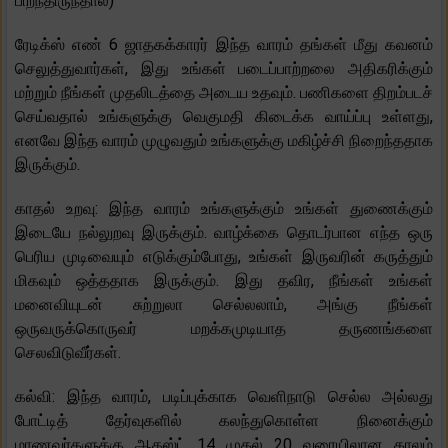
பிறந்திருந்தால்)
ரேடிக்ஸ் எண் 6 ஜாதகக்காரர் இந்த வாரம் தங்கள் மீது கவனம்
செலுத்துவார்கள், இது உங்கள் படைப்பாற்றலை அதிகரிக்கும்
மற்றும் நீங்கள் முதலிடத்தை அடைய உதவும். பணிகளை திறம்படச்
செய்வதால் உங்களுக்கு வெகுமதி கிடைக்க வாய்ப்பு உள்ளது,
எனவே இந்த வாரம் முழுவதும் உங்களுக்கு மகிழ்ச்சி நிறைந்ததாக
இருக்கும்.
காதல் உறவு: இந்த வாரம் உங்களுக்கும் உங்கள் துணைக்கும்
இடையே நல்லுறவு இருக்கும். வாழ்க்கை தொடர்பான எந்த ஒரு
பெரிய முடிவையும் எடுக்கும்போது, ​​உங்கள் இருவரின் கருத்தும்
மிகவும் ஒத்ததாக இருக்கும். இது தவிர, நீங்கள் உங்கள்
மனைவியுடன் சுற்றுலா செல்லலாம், அங்கு நீங்கள்
ஒருவருக்கொருவர் மறக்கமுடியாத தருணங்களை
செலவிடுவீர்கள்.
கல்வி: இந்த வாரம், படிப்புக்காக வெளிநாடு செல்ல அல்லது
போட்டித் தேர்வுகளில் கலந்துகொள்ள நினைக்கும்
மாணவர்களுக்கு ஆகஸ்ட் 14 முதல் 20 வரையிலான காலம்