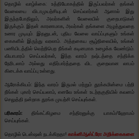
தொழில் வாழ்க்கை: உத்தியோகத்தில் இருப்பவர்கள் தங்கள்
வேலையை விடாமுயற்சியுடன் செய்வார்கள் ஆனால் இது
இருந்தபோதிலும், அவர்களின் வேலையில் குறைபாடுகள்
இருக்கும். இதன் காரணமாக, அவர்கள் தங்களை அழுத்துவதை
உணர முடியும். இதனுடன், புதிய வேலை வாய்ப்புகளும் உங்கள்
கைகளில் இருந்து வரலாம். அத்தகைய சூழ்நிலையில், உங்கள்
பணியிடத்தில் வெற்றிபெற நீங்கள் கடினமாக உழைக்க வேண்டும்.
வியாபாரம் செய்பவர்கள், இந்த வாரம் நஷ்டத்தை சந்திக்க
நேரிடலாம் அல்லது எதிர்பார்த்ததை விட குறைவான லாபம்
கிடைக்க வாய்ப்பு உள்ளது.
ஆரோக்கியம்: இந்த வாரம் இருமல் மற்றும் தூக்கமின்மை பற்றி
நீங்கள் புகார் செய்யலாம், எனவே உங்கள் உடற்தகுதியில் கவனம்
செலுத்தி நன்றாக தூங்க முயற்சி செய்யுங்கள்.
பரிகாரம்:
திங்கட்கிழமை சந்திரனுக்கு யாகம்/ஹோமம்
செய்யுங்கள்.
தொழில் டென்ஷன் நடக்கிறதா!
காக்னிஆஸ்ட்ரோ அறிக்கைகளை