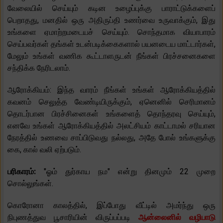
வேலையில் செய்யும் கடின உழைப்புக்கு பாராட்டுக்களைப்
பெறாதது, மனதில் ஒரு அதிருப்தி உணர்வை உருவாக்கும், இது
உங்களை ஏமாற்றமடையச் செய்யும். சொந்தமாக வியாபாரம்
செய்பவர்கள் தங்கள் உடன்படிக்கைகளால் பயனடைய மாட்டார்கள்,
மேலும் உங்கள் வணிக கூட்டாளருடன் நீங்கள் பிரச்சனைகளை
சந்திக்க நேரிடலாம்.
ஆரோக்கியம்: இந்த வாரம் நீங்கள் உங்கள் ஆரோக்கியத்தில்
கவனம் செலுத்த வேண்டியிருக்கும், ஏனெனில் செரிமானம்
தொடர்பான பிரச்சினைகள் உங்களைத் தொந்தரவு செய்யும்,
எனவே உங்கள் ஆரோக்கியத்தில் அலட்சியம் காட்டாமல் சரியான
நேரத்தில் உணவை சாப்பிடுவது நல்லது, அதே போல் உங்களுக்கு
கை, கால் வலி ஏற்படும்.
பரிகாரம்:
"ஓம் துர்காய நம" என்று தினமும் 22 முறை
சொல்லுங்கள்.
கொரோனா காலத்தில், இப்போது வீட்டில் அமர்ந்து ஒரு
நிபுணத்துவ பூசாரியின் விருப்பப்படி
ஆன்லைனில் வழிபாடு