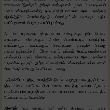
சாதகமாக இருக்கும். இந்தத் தேர்வுகளில் முதலிடம் பெறுவதன்
மூலம் உங்களுக்கென்று ஒரு வித்தியாசமான அடையாளத்தை
ஏற்படுத்திக் கொள்வதோடு, வெளிநாட்டில் படிக்கும் புதிய
வாய்ப்புகளைப் பெறவும் வாய்ப்பு உள்ளது.
தொழில் வாழ்க்கை: இந்த வாரம் உங்களுக்கு புதிய வேலை
வாய்ப்புகள் கிடைக்கும், அதில் வெளிநாட்டில் பணிபுரியும்
வாய்ப்புகளும் கிடைக்கும். சொந்தமாக தொழில் செய்து
கொண்டிருப்பவர்கள், இந்த வாரம் உங்கள் போட்டியாளர்களை
வெல்வதன் மூலம் சந்தையில் வித்தியாசமான அடையாளத்தை
உருவாக்க முடியும். இந்த விஷயத்தில் உங்களுக்கு நல்ல லாபம்
கிடைக்கும் என்பது வெளிப்படையானது.
ஆரோக்கியம்: இந்த வாரத்தில் நீங்கள் சுறுசுறுப்பாக இருப்பீர்கள்,
இது உங்கள் நம்பிக்கையின் காரணமாக இருக்கலாம். ஆனால்
உடல்நிலையில் ஏற்ற இறக்கம் ஏற்பட வாய்ப்புள்ளதால் உடல் நலத்தில்
அக்கறை காட்ட வேண்டும்.
பரிகாரம்:
"ஓம் சுக்ராய நம" என்று தினமும் 33 முறை