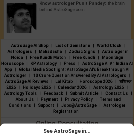
Know astrologer Punit Pandey:
the brain
behind AstroSage.com
AstroSage AI Shop
|
List of Gemstone
|
World Clock
|
Astrologers
|
Mahadasha
|
Zodiac Signs
|
Astrologer in
Noida
|
Free Kundli Match
|
Free Kundli
|
Moon Sign
Horoscope
|
KP Astrology
|
Press
|
AstroSage AI #1 Indian AI
App
|
Global Media Spotlight: AstroSage AI’s Breakthrough AI
Astrologer
|
10 Crore Question Answered By AI Astrologers
|
AstroSage AI Reviews
|
Lal Kitab
|
Horoscope 2026
|
राशिफल
2026
|
Holidays 2026
|
Calendar 2026
|
Astrology 2026
|
Astrology Tools
|
Feedback
|
Submit Article
|
Contact Us
|
About Us
|
Payment
|
Privacy Policy
|
Terms and
Conditions
|
Support
|
Jobs@AstroSage
|
Astrologer
Registration
Online Consultation
See AstroSage in...