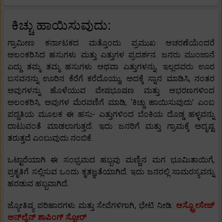
ಕಿಚ್ಚು ಹಾಯಿಸುವುದು:
ಗ್ರಾಮೀಣ ಕರ್ನಾಟಕದ ಮತ್ತೊಂದು ಪ್ರಮುಖ ಆಚರಣೆಯೆಂದರೆ
ಅಲಂಕರಿಸಿದ ಹಸುಗಳು ಮತ್ತು ಎತ್ತುಗಳ ಪ್ರದರ್ಶನ. ಜನರು ಮುಂಜಾನೆ
ಎದ್ದು ತಮ್ಮ ತಮ್ಮ ಹಸುಗಳು ಅಥವಾ ಎತ್ತುಗಳನ್ನು, ಇಲ್ಲದವರು ಊರ
ಬಸವನನ್ನು ಊರಿನ ಕೆರೆಗೆ ಕರೆದೊಯ್ದು, ಅದಕ್ಕೆ ಸ್ನಾನ ಮಾಡಿಸಿ, ನಂತರ
ಅವುಗಳನ್ನು ಹೊಳೆಯುವ ವೇಷಭೂಷಣ ಮತ್ತು ಆಭರಣಗಳಿಂದ
ಅಲಂಕರಿಸಿ, ಅವುಗಳ ಮೆರವಣಿಗೆ ಮಾಡಿ, ‘ಕಿಚ್ಚು ಹಾಯಿಸುವುದು’ ಎಂಬ
ಪದ್ದತಿಯ ಮೂಲಕ ಈ ಹಸು- ಎತ್ತುಗಳಿಂದ ಬೆಂಕಿಯ ದೊಡ್ಡ ಹಳ್ಳವನ್ನು
ದಾಟುವಂತೆ ಮಾಡಲಾಗುತ್ತದೆ. ಇದು ಜನರಿಗೆ ಮತ್ತು ಗ್ರಾಮಕ್ಕೆ ಅದೃಷ್ಟ
ತರುತ್ತದೆ ಎಂಬುವುದು ನಂಬಿಕೆ.
ಒಟ್ಟಾರೆಯಾಗಿ ಈ ಸಂಭ್ರಮದ ಹಬ್ಬವು ಮಣ್ಣಿನ ಮಗ ಭೂಮಿತಾಯಿಗೆ,
ಪ್ರಕೃತಿಗೆ ಸಲ್ಲಿಸುವ ಒಂದು ಕೃತಜ್ಞತೆಯಾಗಿದೆ. ಇದು ಜನರಲ್ಲಿ ಸಾಮರಸ್ಯವನ್ನು
ಹರಡುವ ಹಬ್ಬವಾಗಿದೆ.
ಜ್ಯೋತಿಷ್ಯ ಪರಿಹಾರಗಳು ಮತ್ತು ಸೇವೆಗಳಿಗಾಗಿ, ಭೇಟಿ ನೀಡಿ:
ಆಸ್ಟ್ರೋಸೇಜ್
ಆನ್‌ಲೈನ್ ಶಾಪಿಂಗ್ ಸ್ಟೋರ್