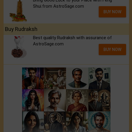
Bring Good Luck to your Place with Feng
Shui.from AstroSage.com
BUY NOW
Buy Rudraksh
Best quality Rudraksh with assurance of
AstroSage.com
BUY NOW