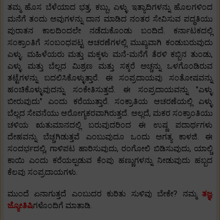
ತಮ್ಮ ಹೊಸ ಬೆಳೆಯಾದ ಭತ್ತ, ಕಬ್ಬು, ಎಳ್ಳು ಇತ್ಯಾದಿಗಳನ್ನು ಹೊಲಗಳಿಂದ
ಮನೆಗೆ ತಂದು ಅವುಗಳನ್ನು ದಾನ ಮಾಡಿದ ನಂತರ ಸೇವಿಸುವ ಪದ್ಧತಿಯು
ಪುರಾತನ ಕಾಲದಿಂದಲೇ ನಡೆದುಕೊಂಡು ಬಂದಿದೆ. ಕರ್ನಾಟಕದಲ್ಲಿ
ಸಂಕ್ರಾಂತಿಗೆ ಸಂಬಂಧಪಟ್ಟ ಆಚರಣೆಗಳಲ್ಲಿ ಮುಖ್ಯವಾಗಿ ಕಂಡುಬರುವುದು
ಎಳ್ಳು. ಮಹಿಳೆಯರು ಮತ್ತು ಮಕ್ಕಳು ಮನೆ-ಮನೆಗೆ ತೆರಳಿ ಕಬ್ಬಿನ ತುಂಡು,
ಎಳ್ಳು ಮತ್ತು ಬೆಲ್ಲದ ಮಿಶ್ರಣ ಮತ್ತು ಸಕ್ಕರೆ ಅಚ್ಚನ್ನು ಒಳಗೊಂಡಿರುವ
ತಟ್ಟೆಗಳನ್ನು ಬದಲಿಸಿಕೊಳ್ಳುತ್ತಾರೆ. ಈ ಸಂಪ್ರದಾಯವು ಸಂತೋಷವನ್ನು
ಹಂಚಿಕೊಳ್ಳುವುದನ್ನು ಸಂಕೇತಿಸುತ್ತದೆ. ಈ ಸಂಪ್ರದಾಯವನ್ನು "ಎಳ್ಳು
ಬೀರುವುದು" ಎಂದು ಕರೆಯುತ್ತಾರೆ. ಸಂಕ್ರಾತಿಯ ಆಚರಣೆಯಲ್ಲಿ ಎಳ್ಳು
ಬೆಲ್ಲದ ಸೇವನೆಯು ಆರೋಗ್ಯಕರವಾಗಿರುತ್ತದೆ. ಅಲ್ಲದೆ, ಮಕರ ಸಂಕ್ರಾಂತಿಯು
ಚಳಿಯ ಋತುಮಾನದಲ್ಲಿ ಬರುವುದರಿಂದ ಈ ಉಷ್ಣ ಪದಾರ್ಥಗಳು
ದೇಹವನ್ನು ಬೆಚ್ಚಗಿಡುತ್ತವೆ ಎಂಬುವುದೂ ಒಂದು ಅಗತ್ಯ ಕಾಳಜಿ. ಈ
ಸಂದರ್ಭದಲ್ಲಿ, ಗಾಳಿಪಟ ಹಾರಿಸುವುದು, ರಂಗೋಲಿ ಬಿಡಿಸುವುದು, ಯಾಲ್ಚಿ
ಕಾಯಿ ಎಂದು ಕರೆಯಲ್ಪಡುವ ಕೆಂಪು ಹಣ್ಣುಗಳನ್ನು ನೀಡುವುದು ಹಬ್ಬದ
ಕೆಲವು ಸಂಪ್ರದಾಯಗಳು.
ಮುಂದೆ ಏನಾಗುತ್ತದೆ ಎಂಬುದರ ಕುರಿತು ಸುಳಿವು ಬೇಕೇ? ನಮ್ಮ
ತಜ್ಞ
ಜ್ಯೋತಿಷಿ
ಗಳೊಂದಿಗೆ ಮಾತಾಡಿ.