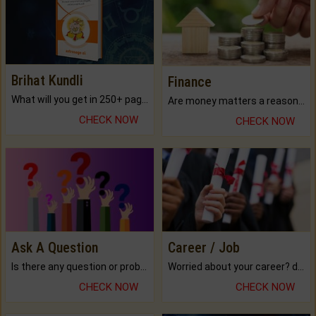
Brihat Kundli
Finance
What will you get in 250+ pages Colored Brihat Kundli.
Are money matters a reason for the dark-circles under your eyes?
CHECK NOW
CHECK NOW
Ask A Question
Career / Job
Is there any question or problem lingering.
Worried about your career? don't know what is.
CHECK NOW
CHECK NOW