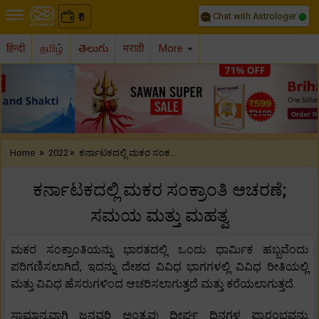
Chat with Astrologer
0
₹
हिन्दी
தமிழ்
తెలుగు
मराठी
More
Previous
Nex
»
»
Home
2022
ಕರ್ನಾಟಕದಲ್ಲಿ ಮಕರ ಸಂಕ..
ಕರ್ನಾಟಕದಲ್ಲಿ ಮಕರ ಸಂಕ್ರಾಂತಿ ಆಚರಣೆ;
ಸಮಯ ಮತ್ತು ಮಹತ್ವ
ಮಕರ ಸಂಕ್ರಾಂತಿಯನ್ನು ಭಾರತದಲ್ಲಿ ಒಂದು ಧಾರ್ಮಿಕ ಹಬ್ಬವೆಂದು
ಪರಿಗಣಿಸಲಾಗಿದೆ, ಇದನ್ನು ದೇಶದ ವಿವಿಧ ಭಾಗಗಳಲ್ಲಿ ವಿವಿಧ ರೀತಿಯಲ್ಲಿ
ಮತ್ತು ವಿವಿಧ ಹೆಸರುಗಳಿಂದ ಆಚರಿಸಲಾಗುತ್ತದೆ ಮತ್ತು ಕರೆಯಲಾಗುತ್ತದೆ.
ಸಾಮಾನ್ಯವಾಗಿ ಜನವರಿ ಅಂತ್ಯವು ದೀರ್ಘ ದಿನಗಳ ಪ್ರಾರಂಭವನ್ನು