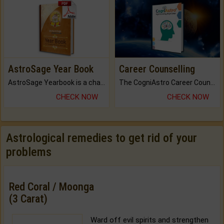
AstroSage Year Book
Career Counselling
AstroSage Yearbook is a channel to fulfill your dreams and destiny.
The CogniAstro Career Counselling Report is the most comprehensive report available on this topic.
CHECK NOW
CHECK NOW
Astrological remedies to get rid of your
problems
Red Coral / Moonga
(3 Carat)
Ward off evil spirits and strengthen