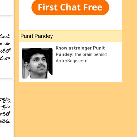
Punit Pandey
నుండి
వకాశం
Know astrologer Punit
ంగ్‌లో
Pandey:
the brain behind
అదనంగా
AstroSage.com
ాన్ని
ళ్లను
ారితో
ఆవేశం