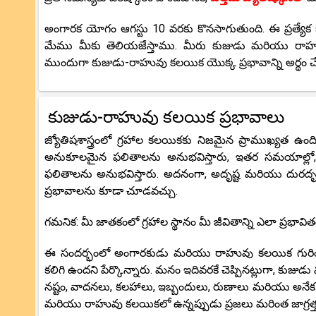
అంగారక యోగం ఆగస్టు 10 వరకు కొనసాగుతుంది. ఈ ప్రత్యేక బ్
మేము మీకు తెలియజేస్తాము. మీరు కుజుడు మరియు రాహువు
ముందుగా కుజుడు-రాహువు కలయిక యొక్క ప్రభావాన్ని అర్థం చ
కుజుడు-రాహువు కలయిక ప్రభావాలు
జ్యోతిషశాస్త్రంలో గ్రహాల కలయికకు నిజమైన ప్రాముఖ్యత ఉంది
అనుకూలమైన ఫలితాలను అనుభవిస్తారు, ఇతర సమయాల్లో, 
ఫలితాలను అనుభవిస్తారు. అదనంగా, అదృష్ట మరియు దురదృష్టక
ప్రభావాలను కూడా చూడవచ్చు.
గమనిక: మీ జాతకంలో గ్రహాల స్థానం మీ జీవితాన్ని ఎలా ప్రభావ
ఈ సందర్భంలో అంగారకుడు మరియు రాహువు కలయిక గురించి మ
కలిగి ఉందని పేర్కొన్నారు. మనం ఇదివరకే చెప్పినట్లుగా, కుజుడ
నష్టం, వాదనలు, కలహాలు, ఇబ్బందులు, రుణాలు మరియు అనే
మరియు రాహువు కలయికలో ఉన్నప్పుడు ప్రజలు మరింత జాగ్రత్త