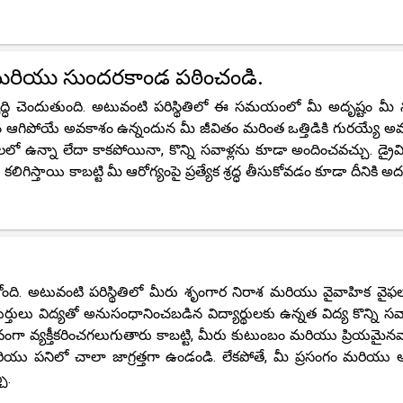
 మరియు సుందరకాండ పఠించండి.
్ధి చెందుతుంది. అటువంటి పరిస్థితిలో ఈ సమయంలో మీ అదృష్టం మీ 
ఆగిపోయే అవకాశం ఉన్నందున మీ జీవితం మరింత ఒత్తిడికి గురయ్యే అ
శాలలో ఉన్నా లేదా కాకపోయినా, కొన్ని సవాళ్లను కూడా అందించవచ్చు. డ్రైవి
ిస్తాయి కాబట్టి మీ ఆరోగ్యంపై ప్రత్యేక శ్రద్ధ తీసుకోవడం కూడా దీనికి 
ి. అటువంటి పరిస్థితిలో మీరు శృంగార నిరాశ మరియు వైవాహిక వైఫల్య
ులు విద్యతో అనుసంధానించబడిన విద్యార్థులకు ఉన్నత విద్య కొన్ని సవా
వ్యక్తీకరించగలుగుతారు కాబట్టి, మీరు కుటుంబం మరియు ప్రియమైనవ
ు పనిలో చాలా జాగ్రత్తగా ఉండండి. లేకపోతే, మీ ప్రసంగం మరియు 
ు.