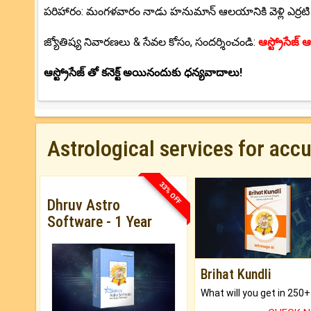
పరిహారం: మంగళవారం నాడు హనుమాన్ ఆలయానికి వెళ్లి ఎర్రటి 
జ్యోతిష్య నివారణలు & సేవల కోసం, సందర్శించండి:
ఆస్ట్రోసేజ్ ఆన
ఆస్ట్రోసేజ్ తో కనెక్ట్ అయినందుకు ధన్యవాదాలు!
Astrological services for acc
33% OFF
Dhruv Astro
Software - 1 Year
Brihat Kundli