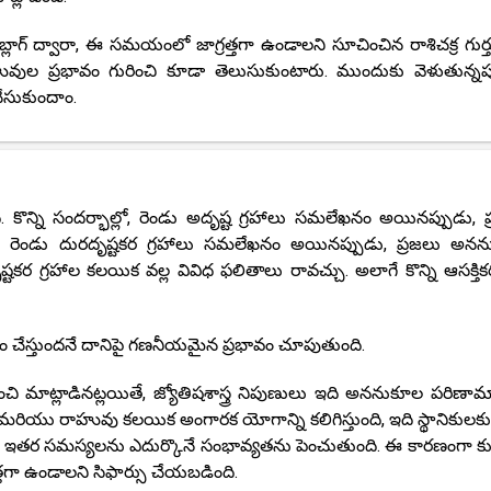
లాగ్ ద్వారా, ఈ సమయంలో జాగ్రత్తగా ఉండాలని సూచించిన రాశిచక్ర గుర్
ల ప్రభావం గురించి కూడా తెలుసుకుంటారు. ముందుకు వెళుతున్నప్
ేసుకుందాం.
. కొన్ని సందర్భాల్లో, రెండు అదృష్ట గ్రహాలు సమలేఖనం అయినప్పుడు, ప
రెండు దురదృష్టకర గ్రహాలు సమలేఖనం అయినప్పుడు, ప్రజలు అన
ర గ్రహాల కలయిక వల్ల వివిధ ఫలితాలు రావచ్చు. అలాగే కొన్ని ఆసక్తి
ితం చేస్తుందనే దానిపై గణనీయమైన ప్రభావం చూపుతుంది.
ాట్లాడినట్లయితే, జ్యోతిషశాస్త్ర నిపుణులు ఇది అననుకూల పరిణా
ు మరియు రాహువు కలయిక అంగారక యోగాన్ని కలిగిస్తుంది, ఇది స్థానికులకు 
క ఇతర సమస్యలను ఎదుర్కొనే సంభావ్యతను పెంచుతుంది. ఈ కారణంగా క
గా ఉండాలని సిఫార్సు చేయబడింది.