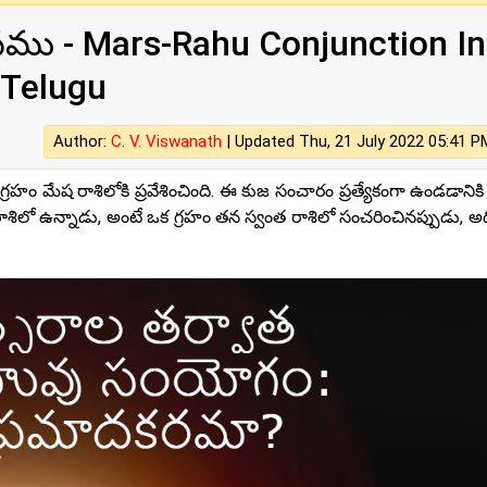
వము - Mars-Rahu Conjunction In
Telugu
Author:
C. V. Viswanath
|
Updated Thu, 21 July 2022 05:41 P
ం మేష రాశిలోకి ప్రవేశించింది. ఈ కుజ సంచారం ప్రత్యేకంగా ఉండడానికి
ిలో ఉన్నాడు, అంటే ఒక గ్రహం తన స్వంత రాశిలో సంచరించినప్పుడు, అ