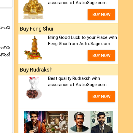
assurance of AstroSage.com
BUY NOW
ంచాలని
Buy Feng Shui
Bring Good Luck to your Place with
Feng Shui.from AstroSage.com
మాలిన
గొంటే
BUY NOW
Buy Rudraksh
Best quality Rudraksh with
assurance of AstroSage.com
BUY NOW