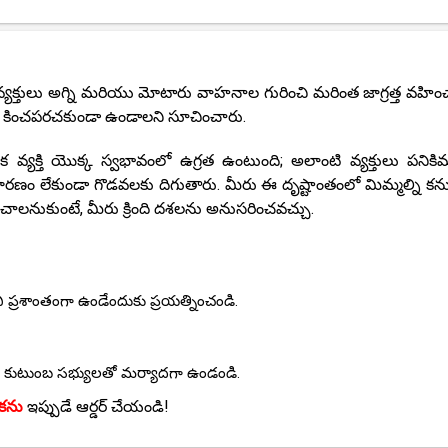
న్న వ్యక్తులు అగ్ని మరియు మోటారు వాహనాల గురించి మరింత జాగ్రత్త వహి
ను కించపరచకుండా ఉండాలని సూచించారు.
క వ్యక్తి యొక్క స్వభావంలో ఉగ్రత ఉంటుంది; అలాంటి వ్యక్తులు పనికి
ణం లేకుండా గొడవలకు దిగుతారు. మీరు ఈ దృష్టాంతంలో మిమ్మల్ని కను
ాలనుకుంటే, మీరు క్రింది దశలను అనుసరించవచ్చు.
ప్రశాంతంగా ఉండేందుకు ప్రయత్నించండి.
మీ కుటుంబ సభ్యులతో మర్యాదగా ఉండండి.
దికను
ఇప్పుడే ఆర్డర్ చేయండి!