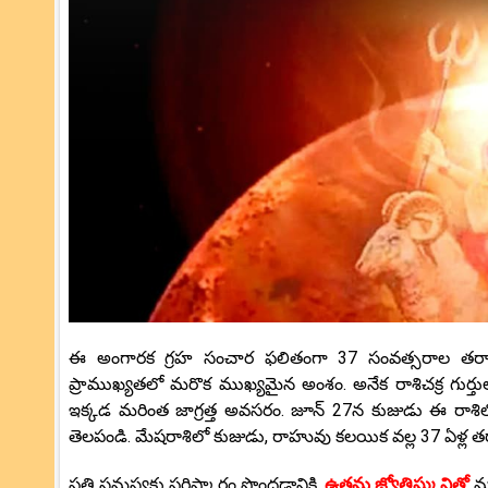
ఈ అంగారక గ్రహ సంచార ఫలితంగా 37 సంవత్సరాల తర్
ప్రాముఖ్యతలో మరొక ముఖ్యమైన అంశం. అనేక రాశిచక్ర గుర
ఇక్కడ మరింత జాగ్రత్త అవసరం. జూన్ 27న కుజుడు ఈ రాశిలోకి
తెలపండి. మేషరాశిలో కుజుడు, రాహువు కలయిక వల్ల 37 ఏళ్ల త
ప్రతి సమస్యకు పరిష్కారం పొందడానికి,
ఉత్తమ జ్యోతిష్కునితో
మా