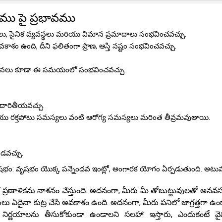
ము పై ప్రభావము
లు, సైనిక వ్యవస్థలు మరియు విమాన ప్రమాదాలు సంభవించవచ్చు.
శం ఉంది, దీని ఫలితంగా ప్రాణ, ఆస్తి నష్టం సంభవించవచ్చు.
టనలు కూడా ఈ సమయంలో సంభవించవచ్చు.
దారితీయవచ్చు.
యు రక్తపోటు సమస్యలు వంటి ఆరోగ్య సమస్యలు మరింత తీవ్రమవుతాయి.
డవచ్చు.
ృషభం: వృషభం యొక్క పన్నెండవ ఇంట్లో, అంగారక యోగం ఏర్పడుతుంది. అటు
 ప్రణాళికను నాశనం చేస్తుంది. అదనంగా, మీరు మీ తోబుట్టువులతో అనవ
్థులు ఏదైనా కుట్ర చేసే అవకాశం ఉంది. అదనంగా, మీరు పనిలో జాగ్రత్తగా ఉ
ణయాలను తీసుకోకుండా ఉండాలని సలహా ఇస్తారు, ఎందుకంటే వైఫ