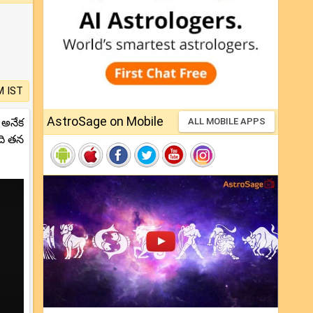
M IST
AstroSage on Mobile
 అనేక
ALL MOBILE APPS
ది తన