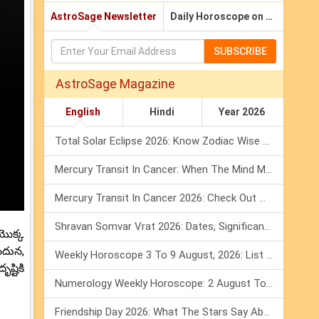
AstroSage Newsletter
Daily Horoscope on Email
SUBSCRIBE
AstroSage Magazine
English
Hindi
Year 2026
Total Solar Eclipse 2026: Know Zodiac Wise Prediction
Mercury Transit In Cancer: When The Mind Meets The Heart!
Mercury Transit In Cancer 2026: Check Out What It Brings For You
Shravan Somvar Vrat 2026: Dates, Significance & Rituals In August
ొక్క
ందున,
Weekly Horoscope 3 To 9 August, 2026: List Of Fasts & Festivals
్టికి
Numerology Weekly Horoscope: 2 August To 8 August, 2026
Friendship Day 2026: What The Stars Say About Your Best Friend!