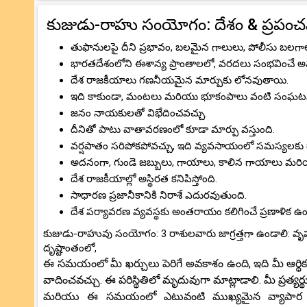
కుజుడు-రాహు సంయోగం: దేశం & ప్రపంచ
తుఫానులపై దీని ప్రభావం, బలమైన గాలులు, పోలీసు బలగా
భారతదేశంలోని ఈశాన్య ప్రాంతాలలో, వరదలు సంభవించే అవకా
దేశ రాజకీయాలు గణనీయమైన మార్పుకు లోనవుతాయి.
ఇది కాకుండా, మంటలు మరియు భూకంపాలు వంటి సంఘ
జనం నాయకులతో విభేదించవచ్చు.
దీనితో పాటు వాతావరణంలో కూడా మార్పు వస్తుంది.
వర్షపాతం సరిపోకపోవచ్చు, ఇది వ్యవసాయంలో సమస్యలకు 
అదనంగా, గుండె జబ్బులు, గాయాలు, కాలిన గాయాలు మరి
దేశ రాజకీయాల్లో అస్థిరత కనిపిస్తోంది.
సాధారణ ప్రజానీకానికి నిరాశే ఎదురవుతుంది.
దేశ పర్యావరణ వ్యవస్థకు అంతరాయం కలిగించే ప్రణాళిక ఉం
కుజుడు-రాహువు సంయోగం: 3 రాశులవారు జాగ్రత్తగా ఉండాలి: వ
దృష్టాంతంలో,
ఈ సమయంలో మీ ఖర్చులు పెరిగే అవకాశం ఉంది, ఇది మీ ఆర్థిక
వాదించవచ్చు. ఈ పరిస్థితిలో మృదువుగా మాట్లాడాలి. మీ ప్రత్యర
మరియు ఈ సమయంలో ఎటువంటి ముఖ్యమైన వ్యాపార నిర్