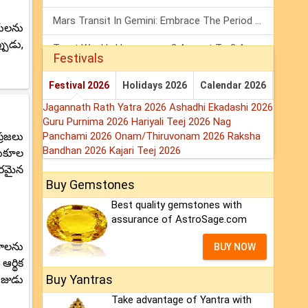
Mars Transit In Gemini: Embrace The Period Full Of Energy & Intelligence
తులను
పుడు,
Tarot Weekly Horoscope: 2 August To 8 August, 2026
Festivals
Shanivar Vrat 2026: Saturn Will Serve Justice In Sawan Month!
Festival 2026
Holidays 2026
Calendar 2026
Jagannath Rath Yatra 2026
Ashadhi Ekadashi 2026
Guru Purnima 2026
Hariyali Teej 2026
Nag
్రజలు
Panchami 2026
Onam/Thiruvonam 2026
Raksha
Bandhan 2026
Kajari Teej 2026
నుకూల
కరమైన
Buy Gemstones
Best quality gemstones with
assurance of AstroSage.com
మాలను
BUY NOW
ఆర్థిక
Buy Yantras
ుజుడు
Take advantage of Yantra with