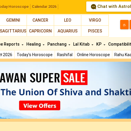
Chat with Astro
oday Horoscope
Calendar 2026
GEMINI
CANCER
LEO
VIRGO
த
SAGITTARIUS
CAPRICORN
AQUARIUS
PISCES
ee Reports
Healing
Panchang
Lal Kitab
KP
Compatibili
फल 2026
Today's Horoscope
Rashifal
Online Horoscope
Rahu Kaa
N