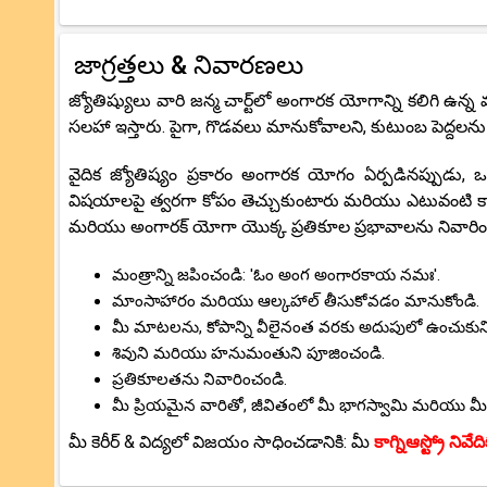
జాగ్రత్తలు & నివారణలు
జ్యోతిష్యులు వారి జన్మ చార్ట్‌లో అంగారక యోగాన్ని కలిగి ఉ
సలహా ఇస్తారు. పైగా, గొడవలు మానుకోవాలని, కుటుంబ పెద్దల
వైదిక జ్యోతిష్యం ప్రకారం అంగారక యోగం ఏర్పడినప్పుడు, ఒ
విషయాలపై త్వరగా కోపం తెచ్చుకుంటారు మరియు ఎటువంటి కార
మరియు అంగారక్ యోగా యొక్క ప్రతికూల ప్రభావాలను నివారించ
మంత్రాన్ని జపించండి: 'ఓం అంగ అంగారకాయ నమః'.
మాంసాహారం మరియు ఆల్కహాల్ తీసుకోవడం మానుకోండి.
మీ మాటలను, కోపాన్ని వీలైనంత వరకు అదుపులో ఉంచుకుని 
శివుని మరియు హనుమంతుని పూజించండి.
ప్రతికూలతను నివారించండి.
మీ ప్రియమైన వారితో, జీవితంలో మీ భాగస్వామి మరియు 
మీ కెరీర్ & విద్యలో విజయం సాధించడానికి: మీ
కాగ్నిఆస్ట్రో నివే