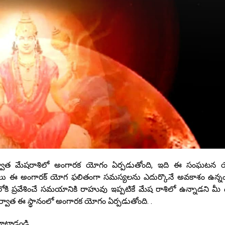
వాత మేషరాశిలో అంగారక యోగం ఏర్పడుతోంది, ఇది ఈ సంఘటన య
్తులు ఈ అంగారక్ యోగ ఫలితంగా సమస్యలను ఎదుర్కొనే అవకాశం ఉన్న
 ప్రవేశించే సమయానికి రాహువు ఇప్పటికే మేష రాశిలో ఉన్నాడని మీ దృష
ర్వాత ఈ స్థానంలో అంగారక యోగం ఏర్పడుతోంది. .
ట్లాడండి.