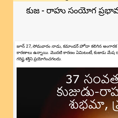
కుజ - రాహు సంయోగ ప్రభా
జూన్ 27, సోమవారం నాడు, కమాండర్ హోదా కలిగిన అంగారక గ్రహ
కారణాలు ఉన్నాయి. మొదటి కారణం ఏమిటంటే, కుజుడు మేష రాశ
గరిష్ట శక్తిని ప్రయోగించగలదు.