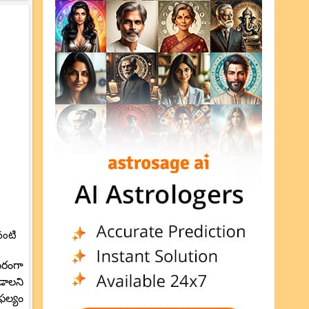
వంటి
సరంగా
ండాలని
ల్యం