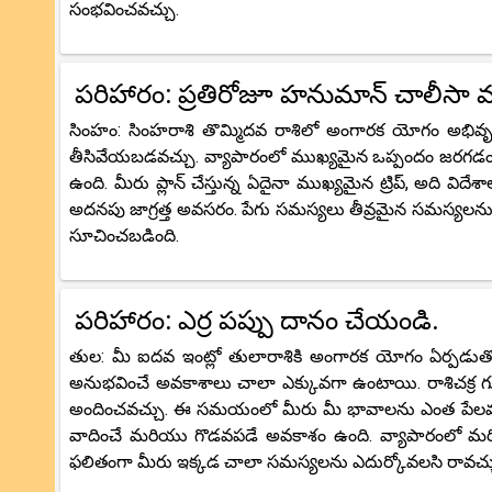
సంభవించవచ్చు.
పరిహారం: ప్రతిరోజూ హనుమాన్ చాలీసా
సింహం: సింహరాశి తొమ్మిదవ రాశిలో అంగారక యోగం అభివృద
తీసివేయబడవచ్చు. వ్యాపారంలో ముఖ్యమైన ఒప్పందం జరగడం 
ఉంది. మీరు ప్లాన్ చేస్తున్న ఏదైనా ముఖ్యమైన ట్రిప్, అది విదే
అదనపు జాగ్రత్త అవసరం. పేగు సమస్యలు తీవ్రమైన సమస్యలను కలిగ
సూచించబడింది.
పరిహారం: ఎర్ర పప్పు దానం చేయండి.
తుల: మీ ఐదవ ఇంట్లో తులారాశికి అంగారక యోగం ఏర్పడుతోంద
అనుభవించే అవకాశాలు చాలా ఎక్కువగా ఉంటాయి. రాశిచక్ర గుర్త
అందించవచ్చు. ఈ సమయంలో మీరు మీ భావాలను ఎంత పేలవంగా 
వాదించే మరియు గొడవపడే అవకాశం ఉంది. వ్యాపారంలో మరియ
ఫలితంగా మీరు ఇక్కడ చాలా సమస్యలను ఎదుర్కోవలసి రావచ్చ