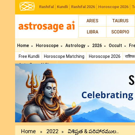
Rashifal
Kundli
Rashifal 2026
Horoscope 2026
T
ARIES
TAURUS
LIBRA
SCORPIO
Home
Horoscope
Astrology
2026
Occult
Fr
Free Kundli
Horoscope Matching
Horoscope 2026
राशि
AstroSage AI Shop
Previous
Home
2022
విశిష్టత & పరిహారముల..
»
»