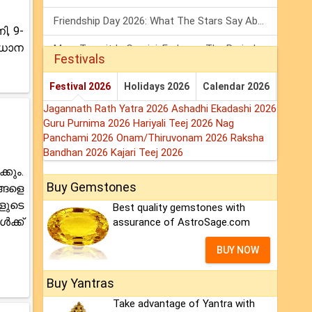
Friendship Day 2026: What The Stars Say About Your Best Friend!
, 9-
രധാന
Mars Transit In Gemini: Embrace The Period Full Of Energy & Intelligence
Festivals
Tarot Weekly Horoscope: 2 August To 8 August, 2026
Festival 2026
Holidays 2026
Calendar 2026
Jagannath Rath Yatra 2026
Ashadhi Ekadashi 2026
Guru Purnima 2026
Hariyali Teej 2026
Nag
Panchami 2026
Onam/Thiruvonam 2026
Raksha
Bandhan 2026
Kajari Teej 2026
കും.
Buy Gemstones
്ങളെ
ളുടെ
Best quality gemstones with
ൾക്ക്
assurance of AstroSage.com
BUY NOW
Buy Yantras
Take advantage of Yantra with