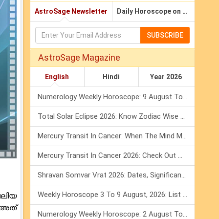
AstroSage Newsletter
Daily Horoscope on Email
SUBSCRIBE
AstroSage Magazine
English
Hindi
Year 2026
Numerology Weekly Horoscope: 9 August To 15 August, 2026
Total Solar Eclipse 2026: Know Zodiac Wise Prediction
Mercury Transit In Cancer: When The Mind Meets The Heart!
Mercury Transit In Cancer 2026: Check Out What It Brings For You
Shravan Somvar Vrat 2026: Dates, Significance & Rituals In August
Weekly Horoscope 3 To 9 August, 2026: List Of Fasts & Festivals
വലിയ
 അത്
Numerology Weekly Horoscope: 2 August To 8 August, 2026