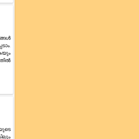
ങ്ങൾ
െടാം.
കയും
നതിൽ
യുടെ
ിലും