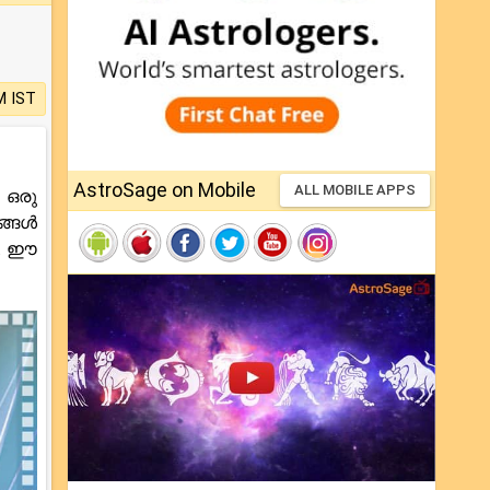
M IST
AstroSage on Mobile
ALL MOBILE APPS
 ഒരു
ങ്ങൾ
1. ഈ