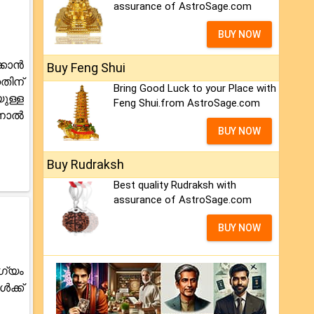
assurance of AstroSage.com
BUY NOW
്കാൻ
Buy Feng Shui
തിന്
Bring Good Luck to your Place with
ുള്ള
Feng Shui.from AstroSage.com
ിനാൽ
BUY NOW
Buy Rudraksh
Best quality Rudraksh with
assurance of AstroSage.com
BUY NOW
ഗ്യം
ക്ക്