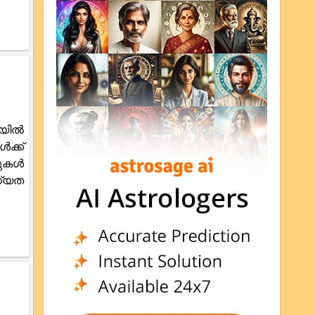
ിയിൽ
ക്ക്
വുകൾ
ധ്യത