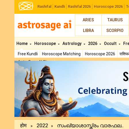
Rashifal
Kundli
Rashifal 2026
Horoscope 2026
T
ARIES
TAURUS
LIBRA
SCORPIO
Home
Horoscope
Astrology
2026
Occult
Fr
Free Kundli
Horoscope Matching
Horoscope 2026
राशि
AstroSage AI Shop
Previous
होम
2022
സംഖ്യാശാസ്ത്രം വാരഫല..
»
»