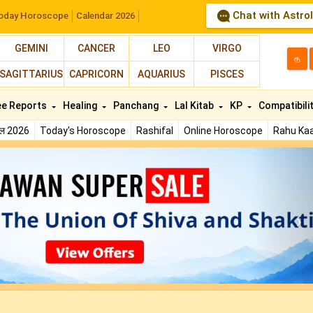
Chat with Astro
oday Horoscope
Calendar 2026
GEMINI
CANCER
LEO
VIRGO
த
SAGITTARIUS
CAPRICORN
AQUARIUS
PISCES
ee Reports
Healing
Panchang
Lal Kitab
KP
Compatibili
फल 2026
Today's Horoscope
Rashifal
Online Horoscope
Rahu Kaa
N