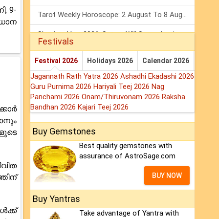
, 9-
Tarot Weekly Horoscope: 2 August To 8 August, 2026
രധാന
Shanivar Vrat 2026: Saturn Will Serve Justice In Sawan Month!
Festivals
Mars Transit In Gemini 2026: Check Out Its Positive & Negative Impact
Festival 2026
Holidays 2026
Calendar 2026
Jagannath Rath Yatra 2026
Ashadhi Ekadashi 2026
Guru Purnima 2026
Hariyali Teej 2026
Nag
Panchami 2026
Onam/Thiruvonam 2026
Raksha
Bandhan 2026
Kajari Teej 2026
്കാർ
ാനും
Buy Gemstones
ളുടെ
Best quality gemstones with
assurance of AstroSage.com
ീവിത
BUY NOW
തിന്
Buy Yantras
ക്ക്
Take advantage of Yantra with