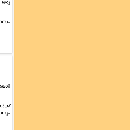
 ഒരു
വാസം
്രകൾ
ക്ക്
ാനും