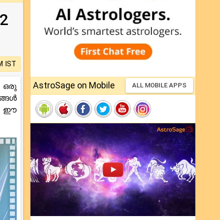
2
M IST
AstroSage on Mobile
 ഒരു
ALL MOBILE APPS
ങ്ങൾ
1. ഈ