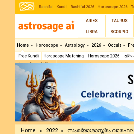
Rashifal
Kundli
Rashifal 2026
Horoscope 2026
T
ARIES
TAURUS
LIBRA
SCORPIO
Home
Horoscope
Astrology
2026
Occult
Fr
Free Kundli
Horoscope Matching
Horoscope 2026
राशि
AstroSage AI Shop
Previous
Home
2022
സംഖ്യാശാസ്ത്രം വാരഫല.
»
»