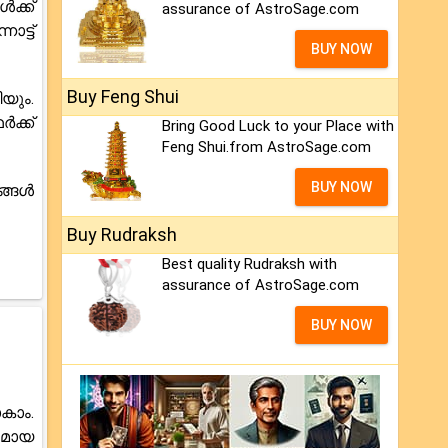
ക്ക്
assurance of AstroSage.com
ട്ട്
BUY NOW
Buy Feng Shui
യും.
ക്ക്
Bring Good Luck to your Place with
Feng Shui.from AstroSage.com
BUY NOW
ങ്ങൾ
Buy Rudraksh
Best quality Rudraksh with
assurance of AstroSage.com
BUY NOW
കാം.
ലമായ