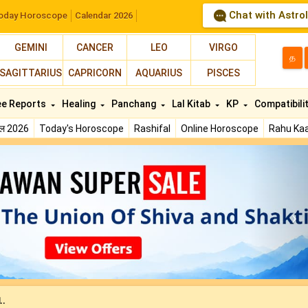
Chat with Astro
oday Horoscope
Calendar 2026
GEMINI
CANCER
LEO
VIRGO
த
SAGITTARIUS
CAPRICORN
AQUARIUS
PISCES
ee Reports
Healing
Panchang
Lal Kitab
KP
Compatibili
फल 2026
Today's Horoscope
Rashifal
Online Horoscope
Rahu Kaa
N
.