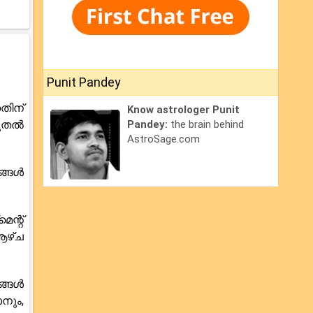
Punit Pandey
തിന്
Know astrologer Punit
ടുതൽ
Pandey:
the brain behind
AstroSage.com
ങ്ങൾ
ന്റ്
ആഴ്ച
ങ്ങൾ
നും,