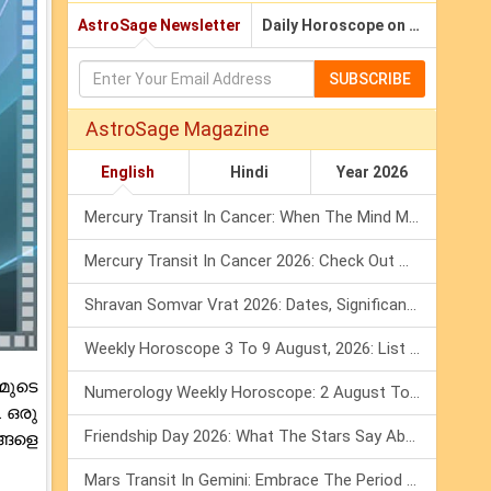
AstroSage Newsletter
Daily Horoscope on Email
SUBSCRIBE
AstroSage Magazine
English
Hindi
Year 2026
Mercury Transit In Cancer: When The Mind Meets The Heart!
Mercury Transit In Cancer 2026: Check Out What It Brings For You
Shravan Somvar Vrat 2026: Dates, Significance & Rituals In August
Weekly Horoscope 3 To 9 August, 2026: List Of Fasts & Festivals
മുടെ
Numerology Weekly Horoscope: 2 August To 8 August, 2026
 ഒരു
Friendship Day 2026: What The Stars Say About Your Best Friend!
്ങളെ
Mars Transit In Gemini: Embrace The Period Full Of Energy & Intelligence