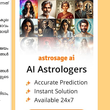
്നത്
ുകൂല
ഭാവം
മായി
ിജയം
ങ്ങൾ
ങ്ങൾ
ളുടെ
ടാം,
.