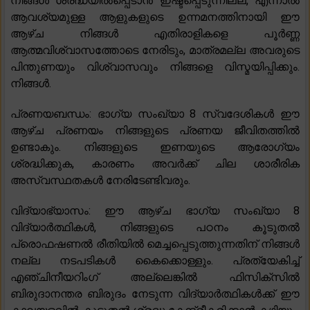
നിങ്ങൾ ശ്രദ്ധയിൽപ്പെടാൻ ഇഷ്ടപ്പെടുന്നില്ല, എന്നാൽ
ആവശ്യമുള്ള ആളുകളുടെ ഉന്നമനത്തിനായി ഈ
ആഴ്ച നിങ്ങൾ എതിരാളികളെ പൂർണ്ണ
ആത്മവിശ്വാസത്തോടെ നേരിടും, മാത്രമല്ല അവരുടെ
പിന്തുണയും വിശ്വാസവും നിങ്ങളെ വിസ്മയിപ്പിക്കും.
നിങ്ങൾ.
പ്രണയബന്ധം: ഭാഗ്യ സംഖ്യാ 8 സ്വദേശികൾ ഈ
ആഴ്ച പ്രണയം നിങ്ങളുടെ പ്രണയ ജീവിതത്തിൽ
ഉണ്ടാകും. നിങ്ങളുടെ ഇണയുടെ ആരോഗ്യം
ശ്രദ്ധിക്കുക, കാരണം അവർക്ക് ചില ശാരീരിക
അസ്വസ്ഥതകൾ നേരിടേണ്ടിവരും.
വിദ്യാഭ്യാസം: ഈ ആഴ്ച ഭാഗ്യ സംഖ്യാ 8
വിദ്യാർത്ഥികൾ, നിങ്ങളുടെ പഠനം കൂടുതൽ
പ്രൊഫഷണൽ രീതിയിൽ മെച്ചപ്പെടുത്തുന്നതിന് നിങ്ങൾ
നല്ല നടപടികൾ കൈക്കൊള്ളും. പ്രത്യേകിച്ച്
എഞ്ചിനീയറിംഗ് അല്ലെങ്കിൽ ഫിസിക്‌സിൽ
ബിരുദാനന്തര ബിരുദം നേടുന്ന വിദ്യാർത്ഥികൾക്ക് ഈ