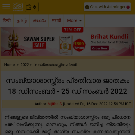
Chat with Astrologer
0
₹
हिन्दी
தமிழ்
తెలుగు
मराठी
More
Previous
Nex
»
»
Home
2022
സംഖ്യാശാസ്ത്രം പ്രതി..
സംഖ്യാശാസ്ത്രം പ്രതിവാര ജാതകം
18 ഡിസംബർ - 25 ഡിസംബർ 2022
Author:
Vijitha S
|
Updated Fri, 16 Dec 2022 12:56 PM IST
നിങ്ങളുടെ ജീവിതത്തിൽ സംഖ്യാശാസ്ത്രം ഒരു പ്രധാന
പങ്ക് വഹിക്കുന്നു. മാസവും, നിങ്ങൾ ജനിച്ച തീയതിയും
ഒരു നമ്പറാക്കി മാറ്റി ഭാഗ്യ സംഖ്യ കണക്കാക്കുന്നത്.