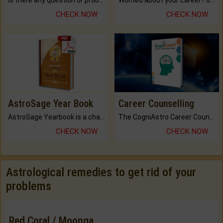
Is there any question or problem lingering.
Worried about your career? don't know what is.
CHECK NOW
CHECK NOW
AstroSage Year Book
Career Counselling
AstroSage Yearbook is a channel to fulfill your dreams and destiny.
The CogniAstro Career Counselling Report is the most comprehensive report available on this topic.
CHECK NOW
CHECK NOW
Astrological remedies to get rid of your
problems
Red Coral / Moonga