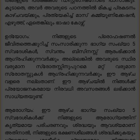
തങ്ങളുടെ പരീക്ഷകൾ ഡിസ്റ്റിംഗ്ഷനോടെ പാസാക്കും.
കൂടാതെ, അവർ അവരുടെ പഠനത്തിൽ മികച്ച പ്രകടനം
കാഴ്ചവയ്ക്കും, പ്രത്യേകിച്ച് മാസ് കമ്മ്യൂണിക്കേഷൻ,
എഴുത്ത്, ഏതെങ്കിലും ഭാഷാ കോഴ്സ്.
ഉദ്യോഗം: നിങ്ങളുടെ പ്രൊഫഷണൽ
ജീവിതത്തെക്കുറിച്ച് സംസാരിക്കുന്ന ഭാഗ്യ സംഖ്യാ 5
സ്വദേശികൾ, സ്വന്തം ബിസിനസ്സ് ആരംഭിക്കാൻ
ആഗ്രഹിക്കുന്നവർക്കും അല്ലെങ്കിൽ അവരുടെ സ്ഥിര
വരുമാന സ്രോതസ്സിനുപുറമെ മറ്റ് വരുമാന
സ്രോതസ്സുകൾ ആഗ്രഹിക്കുന്നവർക്കും ഈ ആഴ്ച
വളരെ നല്ലതാണ്. ഈ ആഴ്ചയിൽ നിങ്ങൾക്ക്
പ്രയോജനകരമായ നിരവധി അവസരങ്ങൾ ലഭിക്കാൻ
സാധ്യതയുണ്ട്.
ആരോഗ്യം: ഈ ആഴ്ച ഭാഗ്യ സംഖ്യാ 5
സ്വദേശികൾക്ക് നിങ്ങളുടെ ആരോഗ്യത്തിന്
കൃത്യമായ പരിചരണവും ശ്രദ്ധയും ആവശ്യമാണ്.
അതിനാൽ, നിങ്ങളുടെ ഭക്ഷണശീലങ്ങൾ ശ്രദ്ധിക്കുകയും