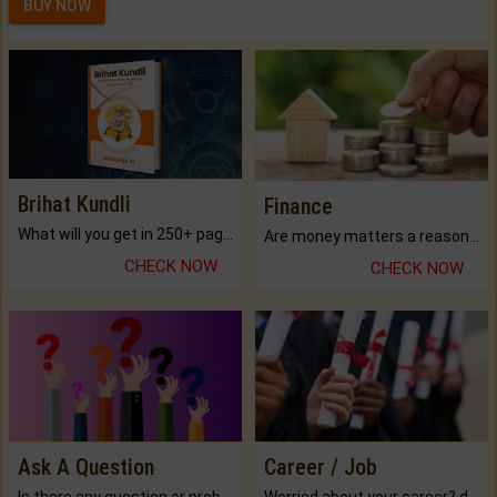
BUY NOW
Brihat Kundli
Finance
What will you get in 250+ pages Colored Brihat Kundli.
Are money matters a reason for the dark-circles under your eyes?
CHECK NOW
CHECK NOW
Ask A Question
Career / Job