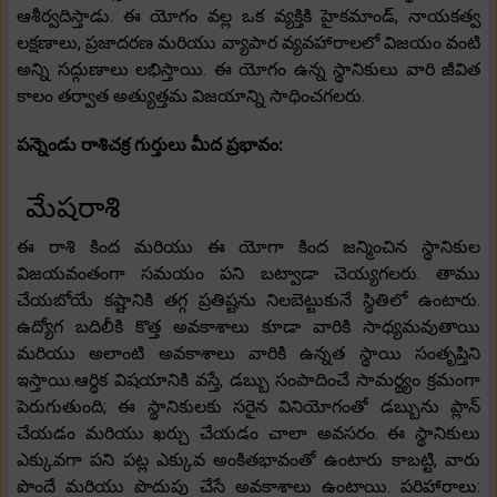
ఆశీర్వదిస్తాడు. ఈ యోగం వల్ల ఒక వ్యక్తికి హైకమాండ్, నాయకత్వ
లక్షణాలు, ప్రజాదరణ మరియు వ్యాపార వ్యవహారాలలో విజయం వంటి
అన్ని సద్గుణాలు లభిస్తాయి. ఈ యోగం ఉన్న స్థానికులు వారి జీవిత
కాలం తర్వాత అత్యుత్తమ విజయాన్ని సాధించగలరు.
పన్నెండు రాశిచక్ర గుర్తులు మీద ప్రభావం:
మేషరాశి
ఈ రాశి కింద మరియు ఈ యోగా కింద జన్మించిన స్థానికుల
విజయవంతంగా సమయం పని బట్వాడా చెయ్యగలరు. తాము
చేయబోయే కష్టానికి తగ్గ ప్రతిష్టను నిలబెట్టుకునే స్థితిలో ఉంటారు.
ఉద్యోగ బదిలీకి కొత్త అవకాశాలు కూడా వారికి సాధ్యమవుతాయి
మరియు అలాంటి అవకాశాలు వారికి ఉన్నత స్థాయి సంతృప్తిని
ఇస్తాయి.ఆర్థిక విషయానికి వస్తే, డబ్బు సంపాదించే సామర్థ్యం క్రమంగా
పెరుగుతుంది; ఈ స్థానికులకు సరైన వినియోగంతో డబ్బును ప్లాన్
చేయడం మరియు ఖర్చు చేయడం చాలా అవసరం. ఈ స్థానికులు
ఎక్కువగా పని పట్ల ఎక్కువ అంకితభావంతో ఉంటారు కాబట్టి, వారు
పొందే మరియు పొదుపు చేసే అవకాశాలు ఉంటాయి. పరిహారాలు: