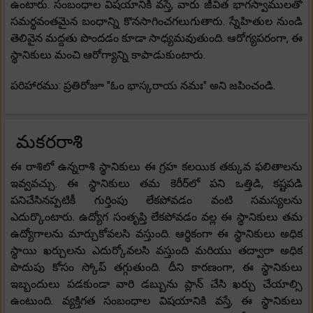
ఉంటారు. సంబంధాల విషయానికి వస్తే, వారు జీవిత భాగస్వాములతో
సమర్థవంతమైన బంధాన్ని కొనసాగించగలుగుతారు. స్నేహితుల నుండి
తెలివైన మద్దతు పొందడం కూడా సాధ్యమవుతుంది. ఆరోగ్యపరంగా, ఈ
స్థానికులు మంచి ఆరోగ్యాన్ని కాపాడుకుంటారు.
పరిహారము: ప్రతిరోజూ "ఓం భాస్కరాయ నమః" అని జపించండి.
మకరరాశి
ఈ రాశిలో ఉన్నరాశి స్థానికులు ఈ గ్రహ కలయిక తక్కువ ఫలితాలను
ఇవ్వవచ్చు. ఈ స్థానికులు తమ కెరీర్‌లో పని ఒత్తిడి, కష్టపడి
పనిచేసినప్పటికీ గుర్తింపు లేకపోవడం వంటి సమస్యలను
ఎదుర్కొంటారు. ఉద్యోగ సంతృప్తి లేకపోవడం వల్ల ఈ స్థానికులు తమ
ఉద్యోగాలను మార్చుకోవలసి వస్తుంది. ఆర్థికంగా ఈ స్థానికులు అధిక
స్థాయి ఖర్చులను ఎదుర్కోవలసి వస్తుంది మరియు తద్వారా అధిక
పొదుపు కోసం స్కోప్ తగ్గుతుంది. దీని కారణంగా, ఈ స్థానికులు
ఇబ్బందులు పడకుండా వారి డబ్బును ప్లాన్ చేసి ఖర్చు చేయాల్సి
ఉంటుంది. వ్యక్తిగత సంబంధాల విషయానికి వస్తే, ఈ స్థానికులు