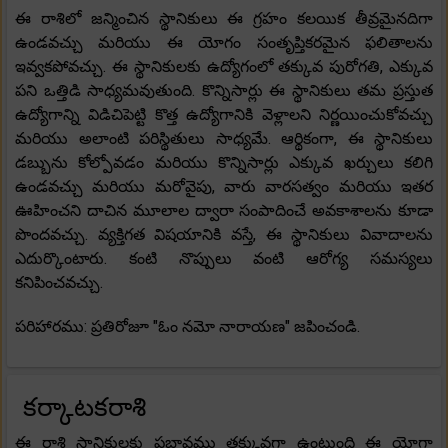
ఈ రాశిలో జన్మించిన స్థానికులు ఈ గ్రహం కలయిక తీవ్రమైనదిగా
ఉండవచ్చు మరియు ఈ యోగం సంతృప్తికరమైన ఫలితాలను
ఇవ్వకపోవచ్చు. ఈ స్థానికులకు ఉద్యోగంలో తక్కువ పురోగతి, ఎక్కువ
పని ఒత్తిడి సాధ్యమవుతుంది. కొన్నిసార్లు ఈ స్థానికులు తమ ప్రస్తుత
ఉద్యోగాన్ని విడిచిపెట్టి కొత్త ఉద్యోగానికి వెళ్లాలని నిర్ణయించుకోవచ్చు
మరియు అలాంటి పరిస్థితులు సాధ్యమే. ఆర్థికంగా, ఈ స్థానికులు
డబ్బును కోల్పోవడం మరియు కొన్నిసార్లు ఎక్కువ ఖర్చులు కలిగి
ఉండవచ్చు మరియు మరోవైపు, వారు వారసత్వం మరియు ఇతర
ఊహించని దాచిన మూలాల ద్వారా సంపాదించే అవకాశాలను కూడా
పొందవచ్చు. వ్యక్తిగత విషయానికి వస్తే, ఈ స్థానికులు వివాదాలను
ఎదుర్కొంటారు. కంటి నొప్పులు వంటి ఆరోగ్య సమస్యలు
కనిపించవచ్చు.
పరిహారము: ప్రతిరోజూ "ఓం నమో నారాయణ" జపించండి.
కర్కాటకరాశి
ఈ రాశి స్థానికులకు ప్రభావము తక్కువగా ఉంటుంది ఈ యోగా