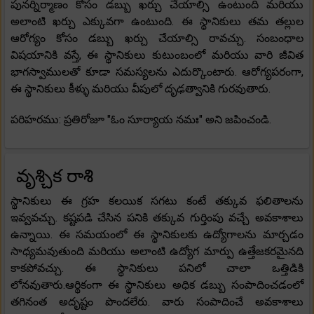
పునర్నిర్మాణం కోసం డబ్బు ఖర్చు చేయాల్సి ఉంటుంది మరియు
అలాంటి ఖర్చు ఎక్కువగా ఉంటుంది. ఈ స్థానికులు తమ తల్లుల
ఆరోగ్యం కోసం డబ్బు ఖర్చు చేయాల్సి రావచ్చు. సంబంధాల
విషయానికి వస్తే, ఈ స్థానికులు కుటుంబంలో మరియు వారి జీవిత
భాగస్వాములతో కూడా సమస్యలను ఎదుర్కొంటారు. ఆరోగ్యపరంగా,
ఈ స్థానికులు కీళ్ళు మరియు వీపులో దృఢత్వానికి గురవుతారు.
పరిహరము: ప్రతిరోజూ "ఓం సూర్యాయ నమః" అని జపించండి.
వృశ్చిక రాశి
స్థానికులు ఈ గ్రహ కలయిక సగటు కంటే తక్కువ ఫలితాలను
ఇవ్వవచ్చు. కష్టపడి చేసిన పనికి తక్కువ గుర్తింపు వచ్చే అవకాశాలు
ఉన్నాయి. ఈ సమయంలో ఈ స్థానికులకు ఉద్యోగాలను మార్చడం
సాధ్యమవుతుంది మరియు అలాంటి ఉద్యోగ మార్పు ఉత్తేజకరమైనది
కాకపోవచ్చు. ఈ స్థానికులు పనిలో చాలా ఒత్తిడికి
లోనవుతారు.ఆర్థికంగా ఈ స్థానికులు అధిక డబ్బు సంపాదించడంలో
తగినంత అదృష్టం పొందలేరు. వారు సంపాదించే అవకాశాలు