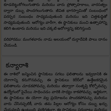
కూడబెట్టుకోగలుగుతారు మరియు వారు ప్రోత్సాహకాలు, వారసత్వం
ద్వారా డబ్బు పొందగలుగుతారు. జీవిత భాగస్వామితో సంబంధంలో
పరస్పర సంబంధం సాధ్యమవుతుంది మరియు ఇది చిత్తశుద్ధితో
సాధ్యమవుతుంది. ఆరోగ్యం వారీగా, ఈ స్థానికులు మంచి ఉత్సాహాన్ని
కలిగి ఉంటారు మరియు ఇది చక్కటి ఆరోగ్యాన్ని కలిగిస్తుంది.
పరిహారము: మంగళవారం నాడు ఆలయంలో దుర్గాదేవికి పాలు దానం
చేయండి.
కన్యారాశి
ఈ రాశిలో జన్మించిన స్థానికులు సగటు ఫలితాలను ఇవ్వడానికి ఈ
యోగాన్ని కనుగొనవచ్చు. ఈ స్థానికులు కెరీర్‌లో ఉత్తేజకరమైన
ఫలితాలను చూడకపోవచ్చు మరియు తద్వారా సంతృప్తి కోల్పోవచ్చు.
ఉద్యోగంలో పైచేయి సాధించడం వారికి సాధ్యం కాకపోవచ్చు. ఆర్థికంగా,
ఈ స్థానికులు ఈ యోగా వల్ల ప్రయోజనం పొందకపోవచ్చు మరియు
వారు చేసినప్పటికీ, వారు తమ పిల్లల ఆరోగ్యం కోసం డబ్బు ఖర్చు
చేయవలసి ఉంటుంది. వ్యక్తిగతంగా, ఈ స్థానికులు సర్దుబాటు మరియు