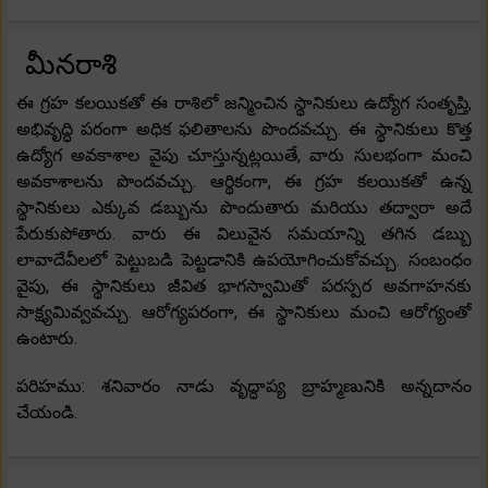
మీనరాశి
ఈ గ్రహ కలయికతో ఈ రాశిలో జన్మించిన స్థానికులు ఉద్యోగ సంతృప్తి,
అభివృద్ధి పరంగా అధిక ఫలితాలను పొందవచ్చు. ఈ స్థానికులు కొత్త
ఉద్యోగ అవకాశాల వైపు చూస్తున్నట్లయితే, వారు సులభంగా మంచి
అవకాశాలను పొందవచ్చు. ఆర్థికంగా, ఈ గ్రహ కలయికతో ఉన్న
స్థానికులు ఎక్కువ డబ్బును పొందుతారు మరియు తద్వారా అదే
పేరుకుపోతారు. వారు ఈ విలువైన సమయాన్ని తగిన డబ్బు
లావాదేవీలలో పెట్టుబడి పెట్టడానికి ఉపయోగించుకోవచ్చు. సంబంధం
వైపు, ఈ స్థానికులు జీవిత భాగస్వామితో పరస్పర అవగాహనకు
సాక్ష్యమివ్వవచ్చు. ఆరోగ్యపరంగా, ఈ స్థానికులు మంచి ఆరోగ్యంతో
ఉంటారు.
పరిహము: శనివారం నాడు వృద్ధాప్య బ్రాహ్మణునికి అన్నదానం
చేయండి.