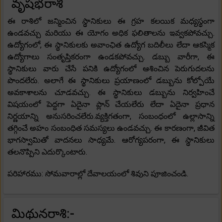
వృషభరాశి
ఈ రాశిలో జన్మించిన స్థానికులు ఈ గ్రహ కలయిక మధ్యస్థంగా
ఉండవచ్చు మరియు ఈ యోగం అధిక ఫలితాలను ఇవ్వకపోవచ్చు.
ఉద్యోగంలో, ఈ స్థానికులకు అవాంఛిత ఉద్యోగ బదిలీలు లేదా ఆకస్మిక
ఉద్యోగాలు సంతృప్తికరంగా ఉండకపోవచ్చు. డబ్బు వారీగా, ఈ
స్థానికులు వారు చేసే పనికి ఉద్యోగంలో ఆశించిన పెరుగుదలను
పొందలేరు. అలాగే ఈ స్థానికులు ప్రయాణంలో డబ్బును కోల్పోయే
అవకాశాలను చూడవచ్చు. ఈ స్థానికులు డబ్బును నిర్వహించే
విషయంలో పెద్దగా ఏదైనా ప్లాన్ చేయలేరు లేదా ఏదైనా ప్రధాన
నిర్ణయాన్ని అనుసరించలేరు.వ్యక్తిగతంగా, సంబంధంలో ఉల్లాసాన్ని
తగ్గించే అహం సంబంధిత సమస్యలు ఉండవచ్చు. ఈ కారణంగా, జీవిత
భాగస్వామితో వాదనలు సాధ్యమే. ఆరోగ్యపరంగా, ఈ స్థానికులు
తలనొప్పిని ఎదుర్కొంటారు.
పరిహారము: సోమవారాల్లో దేవాలయంలో శివుని పూజించండి.
మిథునరాశి:-