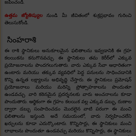
జపించండి.
ఉత్తమ జ్యోతిష్యుల
నుండి మీ జీవితంలో శుక్రప్రభావం గురించి
తెలుసుకోండి.
సింహరాశి
ఈ రాశి స్థానికులు అనుకూలమైన ఫలితాలను ఇవ్వడానికి ఈ గ్రహ
కలయికను కనుగొనవచ్చు. ఈ స్థానికులు తమ కెరీర్‌లో ఎక్కువ
ప్రయోజనాలను పొందగలుగుతారు. వారు ఎక్కువ సేవా ఆధారితంగా
ఉంటారు మరియు తక్కువ వ్యవధిలో పెద్ద పనులను సాధించడానికి
కొన్ని ఉన్నత లక్ష్యాలను అభివృద్ధి చేస్తారు. ఈ స్థానికులు ప్రమోషన్
ప్రయోజనాలు మరియు మరిన్ని ప్రోత్సాహకాలను పొందుతూ
ఉండవచ్చు. వారి కఠినమైన ప్రదర్శనలకు వారు అంచనాలను కూడా
పొందుతారు. ఆర్థికంగా ఈ గ్రహం కలయిక వల్ల ఎక్కువ డబ్బు, రుణాల
ద్వారా డబ్బు సంపాదించడం మొదలైన వాటి పరంగా ఈ మంచి
ఫలితాలను ఇస్తుంది. అదే సమయంలో, వారు నిర్వహించలేని
ఖర్చులను కూడా ఎదుర్కొంటారు. కొన్నిసార్లు, ఈ స్థానికులు మంచి
లాభాలను పొందుతూ ఉండవచ్చు మరియు కొన్నిసార్లు, ఈ స్థానికులు