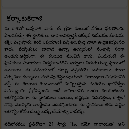
కర్కాటకరాశి
ఈ రాశిలో ఉన్నరాశి వారు ఈ గ్రహ కలయిక సగటు ఫలితాలను
పొందవచ్చు. ఈ స్థానికులు వారి అభివృద్ధికి ఎక్కువ సమయం మరియు
శక్తిని వెచ్చిస్తారు. కెరీర్ విషయానికి వస్తే అభివృద్ధి చాలా ఉత్తేజకరమైనది
కాదు. పరిస్థితులు బాగానే ఉన్నా ఉద్యోగంలో సంతృప్తి సరిగా
ఉండదు.ఆర్థికంగా, ఈ కలయిక మంచిది కాదు, ఎందుకంటే ఈ
స్థానికులు సులభంగా నిర్వహించలేని ఖర్చులు పెరుగుతున్న స్థాయిలో
ఉంటాయి. ఈ సమయంలో డబ్బు నష్టపోయే అవకాశాలు కూడా
ఎక్కువగా ఉన్నాయి. పొదుపు కష్టమవుతుంది. సంబంధాల విషయానికి
వస్తే, ఈ కలయిక కుటుంబంలో సున్నితమైన మరియు భావోద్వేగ
సమస్యలను ప్రేరేపిస్తుంది. అదే ఆనందానికి భంగం కలుగుతుంది.
ఆరోగ్యపరంగా, ఈ స్థానికులు జలుబు, జీర్ణక్రియ సమస్యలు, కాళ్లలో
నొప్పి మొదలైన అలర్జీలను ఎదుర్కొంటారు. ఈ స్థానికులు తమ పెద్దల
ఆరోగ్యం కోసం డబ్బు ఖర్చు చేయాల్సి రావచ్చు.
పరిహారము: ప్రతిరోజూ 21 సార్లు "ఓం నమో నారాయణ" అని