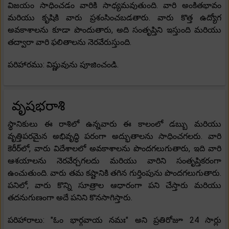
విజయం సాధించడం వారికి సాధ్యమవుతుంది. వారి అంకితభావం
మరియు కృషికి వారు ప్రశంసించబడతారు. వారు కొత్త ఉద్యోగ
అవకాశాలను కూడా పొందుతారు, అది సంతృప్తిని ఇస్తుంది మరియు
తద్వారా వారి ఫలితాలను నెరవేరుస్తుంది.
పరిహారము: విష్ణువును పూజించండి.
వృషభరాశి
స్థానికులు ఈ రాశిలో ఉన్నవారు ఈ కాలంలో డబ్బు మరియు
వృత్తిపరమైన అభివృద్ధి పరంగా అద్భుతాలను సాధించగలరు. వారి
కెరీర్‌లో, వారు విదేశాలలో అవకాశాలను పొందగలుగుతారు, ఇది వారి
ఆశయాలను నెరవేర్చగలదు మరియు వారిని సంతృప్తికరంగా
ఉంచుతుంది. వారు తమ కష్టానికి తగిన గుర్తింపును పొందగలుగుతారు.
పనిలో, వారు కొన్ని సూత్రాల ఆధారంగా పని చేస్తారు మరియు
తదనుగుణంగా అదే పనిని కొనసాగిస్తారు.
పరిహారాలు: "ఓం భార్గవాయ నమః" అని ప్రతిరోజూ 24 సార్లు