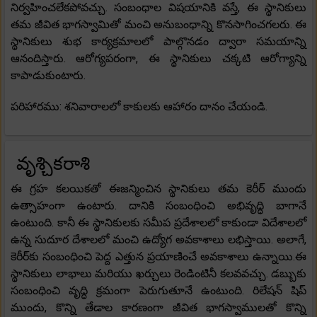
నిర్వహించలేకపోవచ్చు. సంబంధాల విషయానికి వస్తే, ఈ స్థానికులు
తమ జీవిత భాగస్వామితో మంచి అనుబంధాన్ని కొనసాగించగలరు. ఈ
స్థానికులు శుభ కార్యక్రమాలలో పాల్గొనడం ద్వారా సమయాన్ని
ఆనందిస్తారు. ఆరోగ్యపరంగా, ఈ స్థానికులు చక్కటి ఆరోగ్యాన్ని
కాపాడుకుంటారు.
పరిహారము: శనివారాలలో కాకులకు ఆహారం దానం చేయండి.
వృశ్చికరాశి
ఈ గ్రహ కలయికతో ఈజన్మించిన స్థానికులు తమ కెరీర్ ముందు
ఉత్సాహంగా ఉంటారు. దానికి సంబంధించి అభివృద్ధి బాగానే
ఉంటుంది. కానీ ఈ స్థానికులకు సమీప ప్రదేశాలలో కాకుండా విదేశాలలో
ఉన్న సుదూర దేశాలలో మంచి ఉద్యోగ అవకాశాలు లభిస్తాయి. అలాగే,
కెరీర్‌కు సంబంధించి పెద్ద ఎత్తున ప్రయాణించే అవకాశాలు ఉన్నాయి.ఈ
స్థానికులు లాభాలు మరియు ఖర్చులు రెండింటినీ కలవవచ్చు. డబ్బుకు
సంబంధించి వృద్ధి క్రమంగా పెరుగుతూనే ఉంటుంది. రిలేషన్ షిప్
ముందు, కొన్ని తేడాల కారణంగా జీవిత భాగస్వాములతో కొన్ని