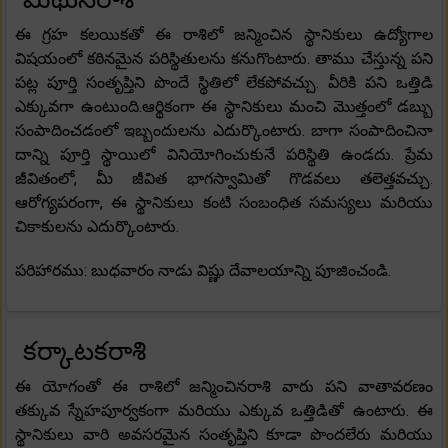
ఈ గ్రహ కలయికతో ఈ రాశిలో జన్మించిన స్థానికులు ఉద్యోగాల
విషయంలో కఠినమైన పరిస్థితులను కనుగొంటారు. తాము చేస్తున్న పని
పట్ల పూర్తి సంతృప్తిని పొందే స్థితిలో లేకపోవచ్చు. వీరికి పని ఒత్తిడి
ఎక్కువగా ఉంటుంది.ఆర్థికంగా ఈ స్థానికులు మంచి మొత్తంలో డబ్బు
సంపాదించడంలో ఇబ్బందులను ఎదుర్కొంటారు. బాగా సంపాదించినా
దాన్ని పూర్తి స్థాయిలో వినియోగించుకునే పరిస్థితి ఉండదు. ప్రేమ
జీవితంలో, మీ జీవిత భాగస్వామితో గొడవలు తలెత్తవచ్చు.
ఆరోగ్యపరంగా, ఈ స్థానికులు కంటి సంబంధిత సమస్యలు మరియు
చికాకులను ఎదుర్కొంటారు.
పరిహారము: బుధవారం నాడు విష్ణు దేవాలయాన్ని పూజించండి.
కర్కాటకరాశి
ఈ యోగంతో ఈ రాశిలో జన్మించినరాశి వారు పని వాతావరణం
తక్కువ స్నేహపూర్వకంగా మరియు ఎక్కువ ఒత్తిడితో ఉంటారు. ఈ
స్థానికులు వారి అవసరమైన సంతృప్తిని కూడా పొందలేరు మరియు