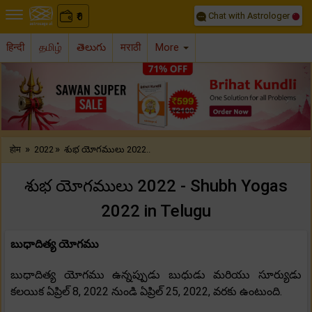
Chat with Astrologer
0
₹
हिन्दी
தமிழ்
తెలుగు
मराठी
More
Previous
Nex
»
»
होम
2022
శుభ యోగములు 2022..
శుభ యోగములు 2022 - Shubh Yogas
2022 in Telugu
బుధాదిత్య యోగము
బుధాదిత్య యోగము ఉన్నప్పుడు బుధుడు మరియు సూర్యుడు
కలయిక ఏప్రిల్ 8, 2022 నుండి ఏప్రిల్ 25, 2022, వరకు ఉంటుంది.