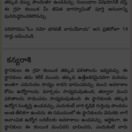
తక్కువ డబ్బు పొందుతూ ఉండవచ్చు. సంబంధాల విషయానికి వస్తే,
ఈ గ్రహ కలయిక మీ జీవిత భాగస్వామితో పూర్తి ఆనందాన్ని
పునరుద్ధరించకపోవచ్చు.
పరిహారము:“ఓం నమో భగవతే వాసుదేవాయ” అని ప్రతిరోజూ 14
సార్లు జపించండి.
కన్యరాశి
స్థానికులు ఈ గ్రహ కలయిక తక్కువ ఫలితాలను ఇవ్వవచ్చు. ఈ
స్థానికులు తమ కెరీర్ ముందు తక్కువ ఉత్తేజకరమైనదిగా మరియు
అంతగా ఎదుగుదల సాధ్యం కాదని భావించవచ్చు. మంచి అవకాశాల
కోసం ఉద్యోగాలను మార్చడం సాధ్యమవుతుంది, తద్వారా మంచి
ఫలితాలను సాధించడం సాధ్యమవుతుంది. ఈ స్థానికులకు తక్కువ
ఉద్యోగ సంతృప్తి ఉండవచ్చు, ఎందుకంటే వారి కృషికి గుర్తింపు పొందడం
అంత తేలికగా ఉండదు. ఈ సమయంలో ఈ స్థానికులను వెనుకకు లాగే
అవాంఛిత ఉద్యోగ బదిలీలకు అవకాశాలు ఉండవచ్చు. ఆర్థికంగా, ఈ
స్థానికులు ఈ కలయిక మంచిదని భావించరు, ఎందుకంటే వారు