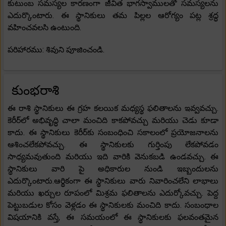
కుటుంబ సమస్యల కారణంగా జీవిత భాగస్వాములతో సమస్యలను
ఎదుర్కొంటారు. ఈ స్థానికులు తమ పిల్లల ఆరోగ్యం పట్ల శ్రద్ధ
వహించవలసి ఉంటుంది.
పరిహారము: శివుని పూజించండి.
కుంభరాశి
ఈ రాశి స్థానికులు ఈ గ్రహ కలయిక మధ్యస్థ ఫలితాలను ఇవ్వవచ్చు.
కెరీర్‌లో అభివృద్ధి చాలా మంచిది కాకపోవచ్చు మరియు చెడు కూడా
కాదు. ఈ స్థానికులు కెరీర్‌కు సంబంధించి సకాలంలో ప్రయోజనాలను
ఆశించలేకపోవచ్చు. ఈ స్థానికులకు గుర్తింపు లేకపోవడం
సాధ్యమవుతుంది మరియు ఇది వారికి వెనుకబడి ఉండవచ్చు. ఈ
స్థానికులు వారి పై అధికారుల నుండి ఇబ్బందులను
ఎదుర్కొంటారు.ఆర్థికంగా ఈ స్థానికులు వారు నివారించలేని లాభాలు
మరియు ఖర్చుల రూపంలో మిశ్రమ ఫలితాలను ఎదుర్కోవచ్చు. పెద్ద
పెట్టుబడుల కోసం వెళ్లడం ఈ స్థానికులకు మంచిది కాదు. సంబంధాల
విషయానికి వస్తే, ఈ సమయంలో ఈ స్థానికులకు ఫలవంతమైన