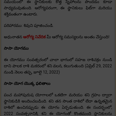
సమయంలో ఈ స్థానికులకు కొత్త స్నేహాలను పొందడం కూడా
సాధ్యమవుతుంది. ఆరోగ్యపరంగా, ఈ స్థానికులు ఫిట్‌గా మరియు
శక్తివంతంగా ఉంటారు.
పరిహారము: శివుని పూజించండి.
అధునాతన
ఆరోగ్య నివేదిక
మీ ఆరోగ్య సమస్యలను అంతం చేస్తుంది!
సాసా యోగము
ఈ యోగము సంవత్సరంలో చాలా భాగంలో సహజ రాశిచక్రం నుండి
దాని పాలక రాశి మకరంలో శని వలన, కలుగుతుంది (ఏప్రిల్ 29, 2022
నుండి నెలల తప్ప, జూలై 12, 2022)
సాసా యోగ యొక్క ఫలితాలు
పంచ మహాపురుష యోగాలలో ఒకటిగా మరియు శని గ్రహం ద్వారా
స్థానికుడికి అందించబడింది. శని తన సొంత రాశిలో లేదా ఉన్నతమైన
రాశిలో ఉంచినప్పుడు ఈ యోగం ఏర్పడుతుంది. ఈ సందర్భంలో,
2022 సంవత్సరానికి, శని ఈ యోగంతో కొంతమంది స్థానికులను