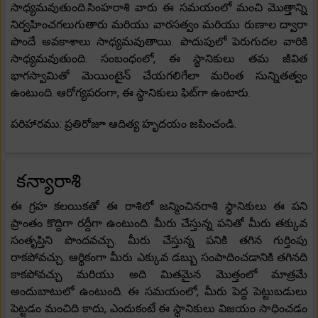
సాధ్యమవుతుంది.సింహరాశి వారు ఈ సమయంలో మంచి మొత్తాన్ని
నిర్వహించగలుగుతారు మరియు వారసత్వం మరియు రుణాల ద్వారా
పొందే అవకాశాలు సాధ్యమవుతాయి. పొదుపులో పెరుగుదల వారికి
సాధ్యమవుతుంది. సంబంధంలో, ఈ స్థానికులు తమ జీవిత
భాగస్వామితో మెయింటైన్ చేయగలిగేలా మరింత సున్నితత్వం
ఉంటుంది. ఆరోగ్యపరంగా, ఈ స్థానికులు ఫిట్‌గా ఉంటారు.
పరిహారము: ప్రతిరోజూ ఆదిత్య హృదయం జపించండి.
కన్యారాశి
ఈ గ్రహ కలయికతో ఈ రాశిలో జన్మించినరాశి స్థానికులు ఈ పని
ప్రాంతం కొద్దిగా రద్దీగా ఉంటుంది. మీరు చేస్తున్న పనితో మీరు తక్కువ
సంతృప్తిని పొందవచ్చు. మీరు చేస్తున్న పనికి తగిన గుర్తింపు
రాకపోవచ్చు. ఆర్థికంగా మీరు ఎక్కువ డబ్బు సంపాదించడానికి తగినది
కాకపోవచ్చు మరియు అది మితమైన మొత్తంలో మాత్రమే
అందుబాటులో ఉంటుంది. ఈ సమయంలో, మీరు పెద్ద పెట్టుబడులు
పెట్టడం మంచిది కాదు, ఎందుకంటే ఈ స్థానికులు విజయం సాధించడం