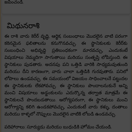
జపించండి.
మిథునరాశి
ఈ రాశి వారు కెరీర్ వృద్ధి, ఆర్థిక, సంబంధాలు మొదలైన వాటి పరంగా
కఠినమైన ఫలితాలను కనుగొనవచ్చు. ఈ స్థానికులకు కెరీర్‌కు
సంబంధించి అభివృద్ధి ప్రతిబంధకంగా మారవచ్చు, ఎందుకంటే
విషయాలు నెమ్మదిగా సాగుతాయి మరియు సంతృప్తి లోపిస్తుంది. ఈ
స్థానికులు పుడతారు. అదనపు పని ఒత్తిడి వారికి సాధ్యమవుతుంది
మరియు దీని కారణంగా, వారు చాలా ఒత్తిడికి గురవుతారు. పనిలో
లోపాలు ఉండవచ్చు. ఈ సమయంలో విజయం సాధించాలనే పట్టుదల
ఈ స్థానికులకు లేకపోవచ్చు. ఈ స్థానికులు పొందాలనుకునే అన్ని
మంచి విషయాలు అడ్డంకులను ఎదుర్కొన్న తర్వాత మాత్రమే ఈ
స్థానికులచే పొందబడతాయి. ఆరోగ్యపరంగా, ఈ స్థానికులు మంచి
ఆరోగ్యాన్ని కలిగి ఉండకపోవచ్చు, ఎందుకంటే వారు కళ్ళు, దంతాలు
మరియు కాళ్ళలో నొప్పులు మొదలైన వాటికి లోబడి ఉండవచ్చు.
పరిహారాలు: సూర్యుడు మరియు బుధుడికి హోమం చేయండి.