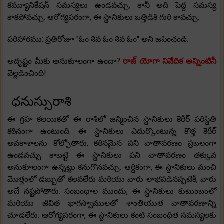
కమ్యూనికేషన్ సమస్యలు ఉండవచ్చు, కానీ అది పెద్ద సమస్య
కాకపోవచ్చు. ఆరోగ్యపరంగా, ఈ స్థానికులు ఒత్తిడికి గురి కావచ్చు.
పరిహారము: ప్రతిరోజూ "ఓం శివ ఓం శివ ఓం" అని జపించండి.
అదృష్టం మీకు అనుకూలంగా ఉందా?
రాజ్ యోగా నివేదిక అన్నింటినీ
వెల్లడించింది!
ధనుస్సురాశి
ఈ గ్రహ కలయికతో ఈ రాశిలో జన్మించిన స్థానికులు కెరీర్ పరిస్థితి
కఠినంగా ఉంటుంది. ఈ స్థానికులు ఎదుర్కొంటున్న కొత్త కెరీర్
అవకాశాలను కోల్పోతారు. కఠినమైన పని వాతావరణం ప్రబలంగా
ఉండవచ్చు కాబట్టి ఈ స్థానికులు పని వాతావరణం తక్కువ
అనుకూలంగా ఉన్నట్లు కనుగొనవచ్చు. ఆర్థికంగా, ఈ స్థానికులు మంచి
మొత్తంలో డబ్బుతో కలవలేరు మరియు వారు లాభపడినప్పటికీ, వారు
అదే నష్టపోతారు. సంబంధాల ముందు, ఈ స్థానికులు కుటుంబంలో
మరియు జీవిత భాగస్వాములతో శాంతియుత వాతావరణాన్ని
చూడలేరు. ఆరోగ్యపరంగా, ఈ స్థానికులు కంటి సంబంధిత సమస్యలకు