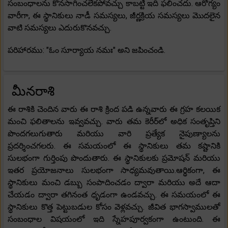
సంబంధాలను కొనసాగించలేకపోవచ్చు కాబట్టి ఇది ఫలించదు. ఆరోగ్యం
వారీగా, ఈ స్థానికులు నాడీ సమస్యలు, జీర్ణక్రియ సమస్యలు మొదలైన
వాటి సమస్యలు ఎదురుకొనవచ్చు.
పరిహారము: "ఓం సూర్యాయ నమః" అని జపించండి.
మీనరాశి
ఈ రాశికి చెందిన వారు ఈ రాశి క్రింద పడి ఉన్నవారు ఈ గ్రహ కలయిక
మంచి ఫలితాలను ఇవ్వవచ్చు. వారు తమ కెరీర్‌లో అధిక సంతృప్తిని
పొందగలుగుతారు మరియు వారి ప్రత్యేక నైపుణ్యాలను
ప్రదర్శించగలరు. ఈ సమయంలో ఈ స్థానికులు తమ కష్టానికి
సులభంగా గుర్తింపు పొందుతారు. ఈ స్థానికులకు ప్రమోషన్ మరియు
ఇతర ప్రయోజనాలు సులభంగా సాధ్యమవుతాయి.ఆర్థికంగా, ఈ
స్థానికులు మంచి డబ్బు సంపాదించడం ద్వారా మరియు అదే ఆదా
చేయడం ద్వారా తగినంత ధృడంగా ఉండవచ్చు. ఈ సమయంలో ఈ
స్థానికులు కొత్త పెట్టుబడుల కోసం వెళ్లవచ్చు. జీవిత భాగస్వాములతో
సంబంధాల విషయంలో ఇది స్నేహపూర్వకంగా ఉంటుంది. ఈ