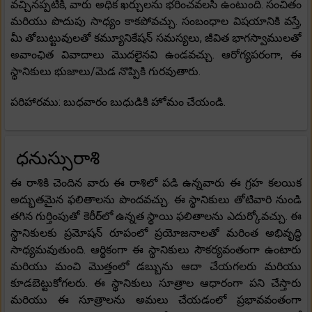
వచ్చినప్పటికీ, వారు అధిక ఖర్చులను భరించవలసి ఉంటుంది. సంచితం
మరియు పొదుపు సాధ్యం కాకపోవచ్చు. సంబంధాల విషయానికి వస్తే,
మీ తోబుట్టువులతో కమ్యూనికేషన్ సమస్యలు, జీవిత భాగస్వాములతో
అవాంఛిత వివాదాలు మొదలైనవి ఉండవచ్చు. ఆరోగ్యపరంగా, ఈ
స్థానికులు భుజాలు/మెడ నొప్పికి గురవుతారు.
పరిహారము: బుధవారం బుధుడికి హోమం చేయండి.
ధనుస్సురాశి
ఈ రాశికి చెందిన వారు ఈ రాశిలో పడి ఉన్నవారు ఈ గ్రహ కలయిక
అద్భుతమైన ఫలితాలను పొందవచ్చు. ఈ స్థానికులు తోటివారి నుండి
తగిన గుర్తింపుతో కెరీర్‌లో ఉన్నత స్థాయి ఫలితాలను ఎదుర్కోవచ్చు. ఈ
స్థానికులకు ప్రమోషన్ రూపంలో ప్రయోజనాలతో మరింత అభివృద్ధి
సాధ్యమవుతుంది. ఆర్థికంగా ఈ స్థానికులు సౌకర్యవంతంగా ఉంటారు
మరియు మంచి మొత్తంలో డబ్బును ఆదా చేయగలరు మరియు
కూడబెట్టుకోగలరు. ఈ స్థానికులు సూత్రాల ఆధారంగా పని చేస్తారు
మరియు ఈ సూత్రాలను అమలు చేయడంలో ప్రభావవంతంగా