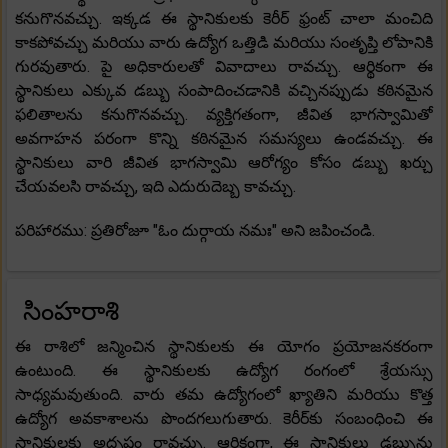
కనుగొనవచ్చు. ఇక్కడ ఈ స్థానికులకు కెరీర్ ఫ్రంట్ చాలా మంచిది
కాకపోవచ్చు మరియు వారు ఉద్యోగ ఒత్తిడి మరియు సంతృప్తి లోపానికి
గురవుతారు. పై అధికారులతో వివాదాలు రావచ్చు. ఆర్థికంగా ఈ
స్థానికులు ఎక్కువ డబ్బు సంపాదించడానికి వచ్చినప్పుడు కఠినమైన
ఫలితాలను కనుగొనవచ్చు. వ్యక్తిగతంగా, జీవిత భాగస్వామితో
అవగాహన పరంగా కొన్ని కఠినమైన సమస్యలు ఉండవచ్చు. ఈ
స్థానికులు వారి జీవిత భాగస్వామి ఆరోగ్యం కోసం డబ్బు ఖర్చు
చేయవలసి రావచ్చు, ఇది ఎదురుదెబ్బ కావచ్చు.
పరిహారము: ప్రతిరోజూ "ఓం దుర్గాయ నమః" అని జపించండి.
సింహరాశి
ఈ రాశిలో జన్మించిన స్థానికులకు ఈ యోగం ప్రయోజనకరంగా
ఉంటుంది. ఈ స్థానికులకు ఉద్యోగ రంగంలో శ్రేయస్సు
సాధ్యమవుతుంది. వారు తమ ఉద్యోగంలో ఖ్యాతిని మరియు కొత్త
ఉద్యోగ అవకాశాలను పొందగలుగుతారు. కెరీర్‌కు సంబంధించి ఈ
స్థానికులకు అదృష్టం రావచ్చు. ఆర్థికంగా, ఈ స్థానికులు డబ్బును