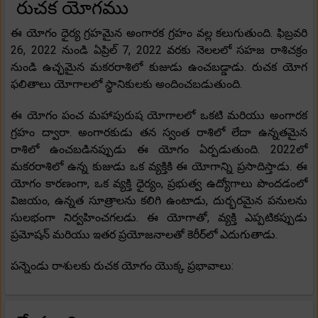
రుచక యోగము
ఈ యోగం ధైర్య గ్రహమైన అంగారక గ్రహం వల్ల కలుగుతుంది. ఫిబ్రవరి
26, 2022 నుండి ఏప్రిల్ 7, 2022 వరకు నెలలలో సహజ రాశిచక్రం
నుండి ఉచ్ఛమైన మకరరాశిలో కుజుడు ఉంచబడ్డాడు. రుచక యోగ
ఫలితాలు యోగాలలో స్థానికులకు అందించబడుతుంది.
ఈ యోగం పంచ మహాపురుష యోగాలలో ఒకటి మరియు అంగారక
గ్రహం ద్వారా. అంగారకుడు తన స్వంత రాశిలో లేదా ఉన్నతమైన
రాశిలో ఉంచబడినప్పుడు ఈ యోగం ఏర్పడుతుంది. 2022లో
మకరరాశిలో ఉన్న కుజుడు ఒక వ్యక్తికి ఈ యోగాన్ని ప్రసాదిస్తాడు. ఈ
యోగం కారణంగా, ఒక వ్యక్తి ధైర్యం, ప్రభుత్వ ఉద్యోగాలు పొందడంలో
విజయం, ఉన్నత సూత్రాలను కలిగి ఉంటాడు, దుర్భరమైన పనులను
సులభంగా నిర్వహించగలడు. ఈ యోగాతో, వ్యక్తి ఎప్పటికప్పుడు
ప్రమోషన్ మరియు ఇతర ప్రయోజనాలతో కెరీర్‌లో ఎదుగుతాడు.
పన్నెండు రాశులకు రుచక యోగం యొక్క ప్రభావాలు: