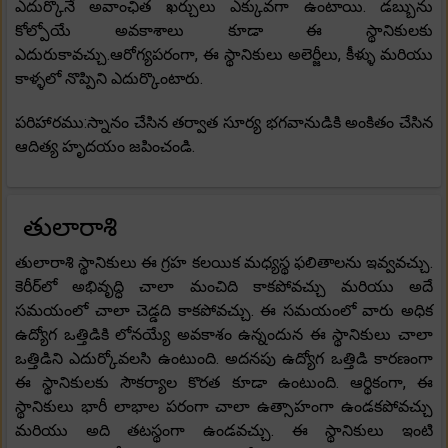
ఎదుర్కొనే అవాంఛిత ఖర్చులు ఎక్కువగా ఉంటాయి. డబ్బును
కోల్పోయే అవకాశాలు కూడా ఈ స్థానికులకు
ఎదురుకావచ్చు.ఆరోగ్యపరంగా, ఈ స్థానికులు అలెర్జీలు, కీళ్ళు మరియు
కాళ్ళలో నొప్పిని ఎదుర్కొంటారు.
పరిహారము:స్నానం చేసిన తర్వాత సూర్య భగవానుడికి అంకితం చేసిన
ఆదిత్య హృదయం జపించండి.
తులారాశి
తులారాశి స్థానికులు ఈ గ్రహ కలయిక మధ్యస్థ ఫలితాలను ఇవ్వవచ్చు.
కెరీర్‌లో అభివృద్ధి చాలా మంచిది కాకపోవచ్చు మరియు అదే
సమయంలో చాలా చెడ్డది కాకపోవచ్చు. ఈ సమయంలో వారు అధిక
ఉద్యోగ ఒత్తిడికి లోనయ్యే అవకాశం ఉన్నందున ఈ స్థానికులు చాలా
ఒత్తిడిని ఎదుర్కోవలసి ఉంటుంది. అదనపు ఉద్యోగ ఒత్తిడి కారణంగా
ఈ స్థానికులకు సౌకర్యాల కొరత కూడా ఉంటుంది. ఆర్థికంగా, ఈ
స్థానికులు భారీ లాభాల పరంగా చాలా ఉత్సాహంగా ఉండకపోవచ్చు
మరియు అది తటస్థంగా ఉండవచ్చు. ఈ స్థానికులు ఇంటి