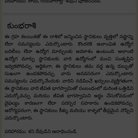
పరిహారము: సోమ, గురువారాల్లో శివుని పూజించండి.
కుంభరాశి
ఈ గ్రహ కలయికతో ఈ రాశిలో జన్మించిన స్థానికులు వృత్తిలో నష్టాన్ని
లేదా సమస్యలను ఎదుర్కొంటారు. కొందరికి అవాంఛిత ఉద్యోగ
బదిలీలు లేదా ఉద్యోగ మార్పులకు అవకాశం ఉంటుంది. అలాంటి
ఉద్యోగ మార్పు స్థానికులకు వారి ఉద్యోగంలో మంచి సంతృప్తిని
ఇవ్వకపోవచ్చు. ఆర్థికంగా, ఈ స్థానికులు తమ వద్ద ఉన్న డబ్బుతో
సుఖంగా ఉండకపోవచ్చు. వారు అనవసరంగా ఎదుర్కొంటారు
సమస్యలను ఎదుర్కొనేందుకు వారిని నడిపించే ఖర్చులు.వ్యక్తిగతంగా,
ఈ స్థానికులు వారి జీవిత భాగస్వామితో సంబంధంలో మరింత ఒత్తిడిని
ఎదుర్కోవచ్చు మరియు జీవిత భాగస్వామిని అర్థం చేసుకోవడంలో
వైఫల్యం కారణంగా లేదా పరస్పర సహకారం ఉండకపోవచ్చు.
ఆరోగ్యపరంగా, ఈ స్థానికులు కీళ్ళు మరియు కాళ్ళలో తీవ్రమైన నొప్పిని
ఎదుర్కొంటారు.
పరిహారము: శని దేవుడిని ఆరాధించండి.