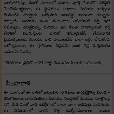
అలసిపోవచ్చు. దీంతో సకాలంలో పనులు పూర్తి చేయలేని పరిస్థితి
నెలకొంది.ఆర్థికంగా, ఈ స్థానికులు లాభాలు మరియు ఖర్చులు
రెండింటినీ చూస్తారు. ఒక్కోసారి అజాగ్రత్త కారణంగా డబ్బును
కోల్పోయే అవకాశం ఉంది. సంబంధాల విషయానికి వస్తే, ఇగో
సమస్యలు తలెత్తవచ్చు మరియు ఇది జీవిత భాగస్వామితో పెద్ద
చీలికలో ముగుస్తుంది. వారితో కమ్యూనికేట్ చేయడానికి
ప్రయత్నించండి మరియు వారి పాయింట్‌ను బాగా అర్థం చేసుకోండి.
ఆరోగ్యపరంగా, ఈ స్థానికులు నిద్రలేమి వంటి నిద్ర రుగ్మతలను
అనుభవించవచ్చు.
పరిహారము: ప్రతిరోజూ 21 సార్లు "ఓం నమః శివాయ" జపించండి.
సింహరాశి
ఈ యోగంతో ఈ రాశిలో జన్మించిన స్థానికులు కార్యక్షేత్రాన్ని మంచిగా
కనుగొంటారు. వారు సంకల్పం మరియు నిబద్ధతతో మరియు సూత్రాలపై
పని చేయడంతో వారి ఉద్యోగంలో చాలా బాగా అభివృద్ధి చెందగలరు.
ఈ సమయంలో వారికి కొత్త ఉద్యోగావకాశాలు రావడం