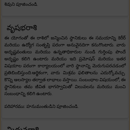
శివుని పూజించండి.
వృషభరాశి
ఈ యోగంతో ఈ రాశిలో జన్మించిన స్థానికులు ఈ సమయాన్ని కెరీర్
మరియు ఉద్యోగ సంతృప్తి పరంగా అనువైనదిగా కనుగొంటారు. వారు
అదృష్టవంతులు మరియు ఉన్నతాధికారుల నుండి గుర్తింపు పొందే
అదృష్టం కలిగి ఉంటారు మరియు ఇది ప్రమోషన్ మరియు ఇతర
విషయాల పరంగా కార్యాలయంలో వారి స్థానాన్ని మెరుగుపరచడంలో
ప్రతిబింబిస్తుంది.ఆర్థికంగా, వారు మిశ్రమ ఫలితాలను ఎదుర్కోవచ్చు.
కొన్ని ఆలస్యాల తర్వాత లాభాలు వస్తాయి. సంబంధాల విషయంలో, ఈ
స్థానికులు తమ జీవిత భాగస్వామితో విలువలను మరియు మంచి
సంబంధాన్ని కలిగి ఉంటారు.
పరిహారము: హనుమంతుడిని పూజించండి.
మిథునరాశి