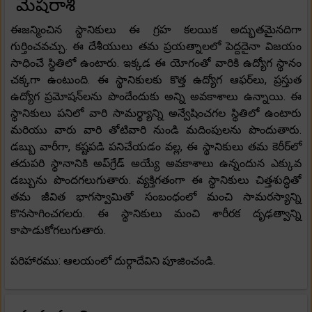
మేషరాశి
ఈజన్మించిన స్థానికులు ఈ గ్రహ కలయిక అద్భుతమైనదిగా
గుర్తించవచ్చు. ఈ దేశీయులు తమ ప్రయత్నాలలో పెద్దదైనా విజయం
సాధించే స్థితిలో ఉంటారు. ఇక్కడ ఈ యోగంతో వారికి ఉద్యోగ స్థానం
చక్కగా ఉంటుంది. ఈ స్థానికులకు కొత్త ఉద్యోగ ఆఫర్‌లు, ప్రస్తుత
ఉద్యోగ ప్రమోషన్‌లను పొందేందుకు అన్ని అవకాశాలు ఉన్నాయి. ఈ
స్థానికులు పనిలో వారి సామర్థ్యాన్ని అన్వేషించగల స్థితిలో ఉంటారు
మరియు వారు వారి తోటివారి నుండి మదింపులను పొందుతారు.
డబ్బు వారీగా, కష్టపడి పనిచేయడం వల్ల, ఈ స్థానికులు తమ కెరీర్‌లో
తదుపరి స్థానానికి అప్‌గ్రేడ్ అయ్యే అవకాశాలు ఉన్నందున ఎక్కువ
డబ్బును పొందగలుగుతారు. వ్యక్తిగతంగా ఈ స్థానికులు చిత్తశుద్ధితో
తమ జీవిత భాగస్వామితో సంబంధంలో మంచి సామరస్యాన్ని
కొనసాగించగలరు. ఈ స్థానికులు మంచి శారీరక దృఢత్వాన్ని
కాపాడుకోగలుగుతారు.
పరిహారము: ఆలయంలో దుర్గాదేవిని పూజించండి.