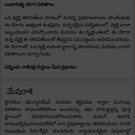
బుధాదిత్య యోగ ఫలితాలు
ఒక వ్యక్తి తెలివితేటల రూపంలో మరిన్ని ప్రయోజనాలను పొందేందుకు
ఈ యోగం అత్యంత శుభప్రదం. దుర్భరమైన పరిస్థితులలో, వ్యక్తి చాలా
ఇబ్బందులను ఎదుర్కొంటాడు మరియు ఈ దృష్టాంతంలో, ఈ యోగా
ఉన్న వ్యక్తి ఈ తెలివితేటలతో తీవ్రమైన సమస్యలను అధిగమించగలడు.
ఈ యోగాతో, ఒక వ్యక్తి మరింత జ్ఞానాన్ని పొందగలడు మరియు దానిని
ఫలితాలుగా మార్చగలడు.
పన్నెండు రాశిచక్ర గుర్తులు మీద ప్రభావం:
మేషరాశి
స్థానికుల కమ్యూనికేషన్ మరియు కష్టపడట ద్వారా ముగింపు
ఫలితాలు సాధించలేకపోయి ఉండవచ్చు. తమ సామర్థ్యాన్ని పూర్తి
స్థాయిలో వినియోగించుకోగలుగుతారు. డురింగ్ ఈసారి,
వారుఅన్వేషించగలరుకెరీర్‌లో వారి నైపుణ్యాలను తిరిగిమరియు దానికి
సంబంధించి పేరు/కీర్తిని పొందగలరు. న్యాయపరమైన విషయాల్లో