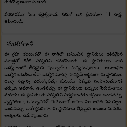
గురయ్యే అవకాశం ఉంది.
పరిహారము: "ఓం శనైశ్వరాయ నమః" అని ప్రతిరోజూ 11 సార్లు
జపించండి.
మకరరాశి
ఈ గ్రహ కలయికతో ఈ రాశిలో జన్మించిన స్థానికులు కఠినమైన
సవాళ్లతో కెరీర్ పరిస్థితిని కనుగొంటారు. ఈ స్థానికులకు వారి
ఉద్యోగాలలో తీవ్రమైన షెడ్యూల్‌లు సాధ్యమవుతాయి. అవాంఛిత
ఉద్యోగ బదిలీలు లేదా ఉద్యోగ మార్పు సాధ్యమే.ఆర్థికంగా ఈ స్థానికులు
డబ్బు నష్టాన్ని ఎదుర్కోవచ్చు మరియు ఎక్కువ సంపాదించడానికి
తక్కువ అవకాశం ఉండవచ్చు. ఈ స్థానికులకు ఖర్చులు పెరుగుతాయి
మరియు ఈ స్థానికులకు పరిస్థితిని నిర్వహించడం కష్టంగా ఉండవచ్చు.
వ్యక్తిగతంగా, కమ్యూనికేట్ చేయడంలో అహం సంబంధిత సమస్యలు
ఉండవచ్చు. ఆరోగ్యపరంగా, ఈ స్థానికులు తీవ్రమైన జలుబు మరియు
అలెర్జీలను ఎదుర్కొంటారు.