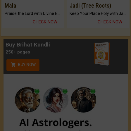
Mala
Jadi (Tree Roots)
Praise the Lord with Divine Energies of Mala.
Keep Your Place Holy with Jadi.
CHECK NOW
CHECK NOW
Buy Brihat Kundli
250+ pages
BUY NOW