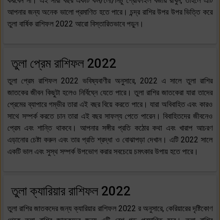
করবেন না। এই সারা বছর একটি কম/লো/নিচু প্রোফাইল বজায় রাখুন, তাহলে এটি
আপনার জন্য অনেক ভালো প্রমাণিত হতে পারে। চন্দ্র রাশির উপর উপর ভিত্তি করে
তুলা বার্ষিক রাশিফল 2022 আরো বিস্তারিতভাবে পড়ুন।
তুলা প্রেম রাশিফল 2022
তুলা প্রেম রাশিফল 2022 ভবিষ্যবাণীর অনুসারে, 2022 এ সালে তুলা রাশির
জাতকের জীবন কিছুটা হলেও নির্বিঘ্নে যেতে পারে। তুলা রাশির জাতকেরা যারা তাদের
প্রেমের ব্যাপারে গম্ভীর তারা এই বছর বিয়ে করতে পারে। যারা অবিবাহিত এবং কারও
সাথে সম্পর্ক করতে চান তারা এই বছর সাফল্য পেতে পারেন। বিবাহিতদের জীবনেও
প্রেম এবং শান্তি থাকবে। আপনার সঙ্গীর প্রতি কঠোর কথা এবং খারাপ আচরণ
এড়ানোর চেষ্টা করুন এবং তার প্রতি শ্রদ্ধা ও বোঝাপড়া দেখান। এটি 2022 সালে
একটি ভাল এবং সুস্থ সম্পর্ক উপভোগ করার সবচেয়ে চমৎকার উপায় হতে পারে।
তুলা ক্যারিয়ার রাশিফল 2022
তুলা রাশির জাতকদের জন্য ক্যারিয়ার রাশিফল 2022 র অনুসারে, কেরিয়ারের দৃষ্টিকোণ