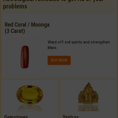
problems
Red Coral / Moonga
(3 Carat)
Ward off evil spirits and strengthen
Mars.
BUY NOW
Gemstones
Yantras