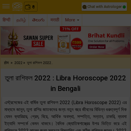
Chat with Astrologer
0
₹
हिन्दी
தமிழ்
తెలుగు
मराठी
More
Previous
Nex
»
»
होम
2022
তুলা রাশিফল 2022..
তুলা রাশিফল 2022 : Libra Horoscope 2022
in Bengali
এস্ট্রসেজের এই বার্ষিক তুলা রাশিফল 2022 (Libra Horoscope 2022) এর
মাধ্যমে জানুন, তুলা রাশির জাতকদের জন্য নতুন বছর জীবনের বিভিন্ন গুরুত্বপূর্ণ দিক
যেমন ক্যারিয়ার, প্রেম, বিয়ে, আর্থিক অবস্থা, সম্পত্তি, সন্তান, চাকরি, ব্যবসা
ইত্যাদি সম্পর্কে কেমন থাকবে। বৈদিক জ্যোতিষশাস্ত্রের উপর ভিত্তি করে এই
রাশিফলে 2022 সালের জন্য সবচেয়ে বিস্তারিত এবং সঠিক রাশিফল ​​জানুন। 2022