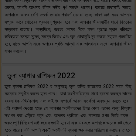
পারিবারিক সমস্যা এবং আপনার জীবনসাথীর সাথে বাদ-বিবাদ হতে পারে। যদিও, বছরের
শুরুতে, আপনি আপনার জীবন সঙ্গীর পূর্ণ সমর্থন পাবেন। বছরের মাঝামাঝি সময়ে,
আপনাকে আরও বেশি সতর্ক হওয়ার পরামর্শ দেওয়া হচ্ছে কারণ এই সময় আপনার
সপ্তম ভাবে গোচরের প্রভাব দৃশ্যমান হবে এবং আপনার জীবনসাথীর সাথে বিতর্কের
সম্ভাবনা রয়েছে। অন্যদিকে, বছরের শেষের দিকে মঙ্গল গ্রহের স্থান পরিবর্তন
ভবিষ্যতে সমস্ত সন্দেহ, সমস্ত বিরোধ এবং ভুল বোঝাবুঝি দূর করতে সহায়ক প্রমাণিত
হবে, যাতে আপনি একে অপরের প্রতি আস্থা এবং ভালবাসার সাথে আপনারা জীবন
যাপন করবেন।
তুলা ব্যাপার রাশিফল 2022
তুলা ব্যবসা রাশিফল 2022 র অনুসারে, তুলা রাশির জাতকেরা 2022 সালে কিছু
সমস্যার সম্মুখীন করতে হতে পারে। যারা অংশীদারিত্বের সাথে ব্যবসা করছেন তাদের
ব্যবসায়িক নথি/কাগজ এবং ফাইলিং সম্পর্কে আরও সতর্কতা অবলম্বন করতে হবে।
এটা পরামর্শ দেওয়া হচ্ছে যে আপনার অংশীদারদের উপর কোন ধরনের অন্ধ বিশ্বাস
স্থাপন করা এড়িয়ে চলুন এবং আপনার প্রতিভা এবং দক্ষতার উপর নির্ভর করুন।
গুরুত্বপূর্ণ বিনিয়োগ এই বছর ফলদায়ী হবে না এবং এরফলে আপনাকে অনেক কষ্ট পেতে
হতে পারে। যদি আপনি একটি অংশীদারি ব্যবসা শুরু করার পরিকল্পনা করছেন তাহলে