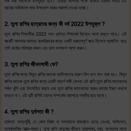
শুরু করা সবথেকে উপযুক্ত হবে। তারারা আপনার পক্ষে থাকবে এরকম সময়ে এই
বছরের অধিকতম লাভ উপভোগ করার পরামর্শ দেওয়া হচ্ছে।
2. তুলা রাশির ছাত্রদের জন্য কী বর্ষ 2022 উপযুক্ত ?
তুলা রাশির শিক্ষার্থীরা 2022 সাল দুর্দান্ত শিক্ষাবর্ষ হিসেবে আশা করতে পারে। এই
বছরটি আপনার আসন্ন ক্যারিয়ারের জন্য একটি গুরুত্বপূর্ণ বছর হিসেবে প্রমাণিত হবে,
তাই কঠোর পরিশ্রম করুন এবং ভাল ফলাফল আশা করুন।
3. তুলা রাশির জীবনসাথী কে?
তুলা রাশির জন্য মিথুন রাশির জাতক জাতিকাদের দারুণ মিল বলে মনে করা হয়। মিথুন
রাশির জাতক তুলা রাশির জন্য একটি আদর্শ সঙ্গী কেননা এই রাশি তুলা রাশির জাতকদের
সর্বদা খুশি এবং উৎসাহিত করবে এবং তুলা রাশির জাতকদের আরও জানার ইচ্ছা কখনো
ছাড়বে না। এই দুটি রাশিই তাদের সম্পর্কের ব্যাপারে গম্ভীর হয়ে থাকে।
4. তুলা রাশির দুর্বলতা কী ?
দুর্বলতা: অন্তর্মুখী, যে কোন বিবাদ বা সমস্যাকে মাঝখানে ছেড়ে দেওয়া, অভিযোগ,
অস্বাভাবিক আত্ম-মমতা। তুলা রাশি মানুষের জীবনে ভারসাম্য, দয়া, অন্যদের সাথে