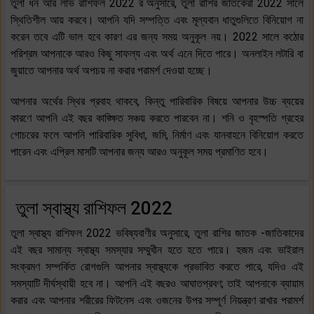
তুলা ধন আর লাভ রাশিফল 2022 র অনুসারে, তুলা রাশির জাতকেরা 2022 সালে
স্থিতিশীল আয় করবে। আপনি যদি সম্পত্তি এবং মূল্যবান ধাতুগুলিতে বিনিয়োগ না
করেন তবে এটি ভাল হবে কারণ এর জন্য সময় অনুকূল নয়। 2022 সালে কঠোর
পরিশ্রম আপনাকে আরও কিছু সাফল্য এবং অর্থ এনে দিতে পারে। অনলাইন লটারি বা
জুয়াতে আপনার অর্থ অপচয় না করার পরামর্শ দেওয়া হচ্ছে।
আপনার অর্থের স্থির প্রবাহ থাকবে, কিন্তু পারিবারিক বিষয়ে আপনার উচ্চ ব্যয়ের
কারণে আপনি এই বছর কাঙ্ক্ষিত সঞ্চয় করতে পারবেন না। শনি ও বৃহস্পতি গ্রহের
গোচরের ফলে আপনি পারিবারিক সুবিধা, জমি, নির্মাণ এবং যানবাহনে বিনিয়োগ করতে
পারেন এবং এপ্রিল মাসটি আপনার জন্য আরও অনুকূল সময় প্রমাণিত হবে।
তুলা স্বাস্থ্য রাশিফল 2022
তুলা স্বাস্থ্য রাশিফল 2022 ভবিষ্যবাণীর অনুসারে, তুলা রাশির জাতক -জাতিকাদের
এই বছর সামান্য স্বাস্থ্য সমস্যার সম্মুখীন হতে হতে পারে। হজম এবং ভাইরাল
সংক্রমণ সম্পর্কিত রোগগুলি আপনার স্বাস্থ্যকে প্রভাবিত করতে পারে, যদিও এই
সমস্যাটি দীর্ঘস্থায়ী হবে না। আপনি এই বছরও আঘাতপ্রবণ; তাই আপনাকে ব্যায়াম
করার এবং আপনার শরীরের ফিটনেস এবং ওজনের উপর সম্পূর্ণ নিয়ন্ত্রণ রাখার পরামর্শ