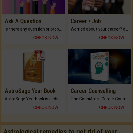
Ask A Question
Career / Job
Is there any question or problem lingering.
Worried about your career? don't know what is.
CHECK NOW
CHECK NOW
AstroSage Year Book
Career Counselling
AstroSage Yearbook is a channel to fulfill your dreams and destiny.
The CogniAstro Career Counselling Report is the most comprehensive report available on this topic.
CHECK NOW
CHECK NOW
Astrological remedies to get rid of your