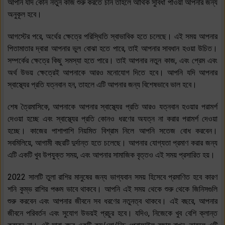
আপনি যদি কোন নতুন কাজ শুরু করতে চান তাহলে আর্থিক সুবিধা পাওয়া আপনার জন্য
অনুকূল হবে।
আগস্টের পরে, অর্থের ক্ষেত্রে পরিস্থিতি স্বাভাবিক হতে চলেছে। এই সময় আপনার
পিতামাতার দ্বারা আপনার ভুল বোঝা হতে পারে, তাই আপনার সাবধান হওয়া উচিত।
সম্পর্কের ক্ষেত্রে কিছু সমস্যা হতে পারে। তাই আপনার নতুন কাজ, এবং প্রেম এবং
অর্থ উভয় ক্ষেত্রেই আপনাকে আরও মনোযোগ দিতে হবে। আপনি যদি আপনার
স্বাস্থ্যের প্রতি যত্নবান হন, তাহলে এটি আপনার জন্য বিশেষভাবে ভাল হবে।
শেষ ত্রৈমাসিকে, আপনাকে আপনার স্বাস্থ্যের প্রতি আরও যত্নবান হওয়ার পরামর্শ
দেওয়া হচ্ছে এবং স্বাস্থ্যের প্রতি কোনও ধরণের অযত্ন না করার পরামর্শ দেওয়া
হচ্ছে। কাজের পাশাপাশি নিয়মিত বিশ্রাম নিলে আপনি সতেজ বোধ করবেন।
সবমিলিয়ে, আগামী বছরটি দুর্দান্ত হতে চলেছে। আপনার যোগ্যতা প্রমাণ করার জন্য
এটি একটি খুব উপযুক্ত সময়, এবং আপনার সামাজিক বৃত্তও এই সময় প্রসারিত হয়।
2022 সালটি তুলা রাশির মানুষের জন্য ভাগ্যবান সময় হিসেবে প্রমাণিত হবে কারণ
শনি কুম্ভ রাশির পঞ্চম ভাবে থাকবে। আপনি এই সময় থেকে শুরু থেকে জিনিসগুলি
শুরু করবেন এবং আপনার জীবনে সব ধরণের নতুনত্ব থাকবে। এই বছরে, আপনার
জীবনে পরিবর্তন এবং সুযোগ উভয়ই প্রচুর হবে। যদিও, নিজেকে খুব বেশি ক্লান্ত