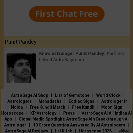
Punit Pandey
Know astrologer Punit Pandey:
the brain
behind AstroSage.com
AstroSage AI Shop
|
List of Gemstone
|
World Clock
|
Astrologers
|
Mahadasha
|
Zodiac Signs
|
Astrologer in
Noida
|
Free Kundli Match
|
Free Kundli
|
Moon Sign
Horoscope
|
KP Astrology
|
Press
|
AstroSage AI #1 Indian AI
App
|
Global Media Spotlight: AstroSage AI’s Breakthrough AI
Astrologer
|
10 Crore Question Answered By AI Astrologers
|
AstroSage AI Reviews
|
Lal Kitab
|
Horoscope 2026
|
राशिफल