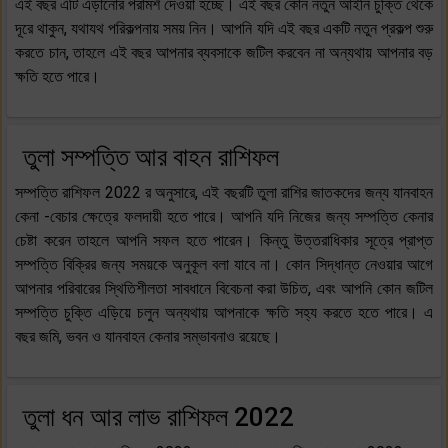
এই বছর এটি এড়ানোর পরামর্শ দেওয়া হচ্ছে। এই বছর কোন নতুন আইনি চুক্তি থেকে
দূরে থাকুন, যথাযথ পরিকল্পনায় সময় নিন। আপনি যদি এই বছর একটি নতুন প্রকল্প শুরু
করতে চান, তাহলে এই বছর আপনার ব্যবসাকে জটিল করবেন না অন্যথায় আপনার বড়
ক্ষতি হতে পারে।
তুলা সম্পত্তি আর বাহন রাশিফল
সম্পত্তি রাশিফল 2022 র অনুসারে, এই বছরটি তুলা রাশির জাতকদের জন্য যানবাহন
কেনা -বেচার ক্ষেত্রে ফলদায়ী হতে পারে। আপনি যদি নিজের জন্য সম্পত্তি কেনার
চেষ্টা করেন তাহলে আপনি সফল হতে পারেন। কিন্তু উত্তরাধিকার সূত্রে প্রাপ্ত
সম্পত্তি বিক্রির জন্য সময়কে অনুকূল বলা যাবে না। কোন সিদ্ধান্ত নেওয়ার আগে
আপনার পরিবারের স্থিতিশীলতা সাবধানে বিবেচনা করা উচিত, এবং আপনি কোন জটিল
সম্পত্তি চুক্তি এড়িয়ে চলুন অন্যথায় আপনাকে ক্ষতি সহ্য করতে হতে পারে। এ
বছর জমি, ভবন ও যানবাহন কেনার সম্ভাবনাও রয়েছে।
তুলা ধন আর লাভ রাশিফল 2022