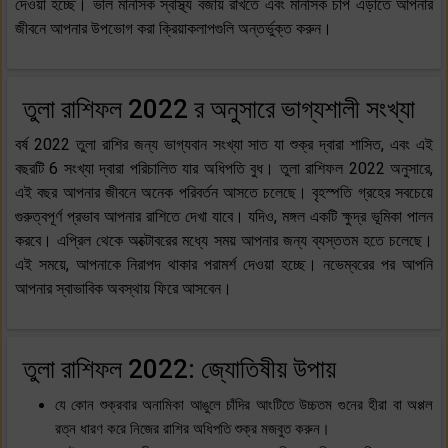
দেওয়া হচ্ছে। ভাল মানসিক স্বাস্থ্য বজায় রাখতে এবং মানসিক চাপ এড়াতে আপনার
জীবনে আপনার উপভোগ করা ক্রিয়াকলাপগুলি অন্তর্ভুক্ত করুন।
তুলা রাশিফল 2022 র অনুসারে ভাগ্যশালী সংখ্যা
বর্ষ 2022 তুলা রাশির জন্য ভাগ্যবান সংখ্যা সাত যা শুক্র দ্বারা শাসিত, এবং এই
বছরটি 6 সংখ্যা দ্বারা পরিচালিত যার অধিপতি বুধ। তুলা রাশিফল ​​2022 অনুসারে,
এই বছর আপনার জীবনে অনেক পরিবর্তন আসতে চলেছে। বৃহস্পতি গ্রহের সবচেয়ে
গুরুত্বপূর্ণ প্রভাব আপনার রাশিতে দেখা যাবে। যদিও, মঙ্গল একটি ক্ষুদ্র ভূমিকা পালন
করবে। এপ্রিল থেকে অক্টোবরের মধ্যে সময় আপনার জন্য ব্যস্ততম হতে চলেছে।
এই সময়ে, আপনাকে নিরাপদ থাকার পরামর্শ দেওয়া হচ্ছে। নভেম্বরের পর আপনি
আপনার স্বাভাবিক অবস্থায় ফিরে আসবেন।
তুলা রাশিফল 2022: জ্যোতিষীয় উপায়
যে কোন শুক্রবার অনামিকা আঙুলে চাঁদির আংটিতে উচ্চতম গুনের হীরা বা অপ্পল
রত্ন ধারণ করে নিজের রাশির অধিপতি শুক্র মজবুত করুন।