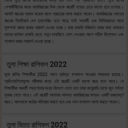
থেকে তুলা রাশির জাতকদের জন্য এটি বেশ গড় প্রমাণিত হবে। তুলা রাশির
পেশাজীবীদের জন্য ক্যারিয়ারের দিক থেকে বছরটি গড়ের চেয়ে ভালো হতে চলেছে।
আপনি বছরের প্রথম কয়েক মাসে প্রচারের আশা করতে পারেন। ক্যারিয়ারের ক্ষেত্রে
বছরের দ্বিতীয়ার্ধ বেশ চ্যালেঞ্জিং হতে পারে; তাই সহকর্মী এবং সিনিয়ারদের সাথে
সুসম্পর্ক বজায় রাখার পরামর্শ দেওয়া হচ্ছে। যারা চাকরি পরিবর্তন করার কথা ভাবছেন
তাদের বর্তমান চাকরি ছেড়ে নতুন চাকরিতে যোগ দেওয়ার আগে সঠিক বিশ্লেষণ এবং
গবেষণা করার পরামর্শ দেওয়া হচ্ছে।
তুলা শিক্ষা রাশিফল 2022
তুলা রাশির শিক্ষার্থীরা 2022 সালে দুর্দান্ত ফলাফল পাওয়ার সম্ভবনা রয়েছে।
প্রতিযোগিতামূলক পরীক্ষার জন্য এই বছরটি একটি ভালো বছর হতে পারে। যে
শিক্ষার্থীরা পরবর্তী পড়াশোনার জন্য বিদেশে যেতে চান তারা জানুয়ারি থেকে জুন পর্যন্ত
সুখবর পেতে পারে। এই বছরটি আপনার আসন্ন ক্যারিয়ারের জন্যও একটি গুরুত্বপূর্ণ
বছর। আপনাকে কঠোর পরিশ্রম করতে হবে এবং ভাল ফলাফল আশা করতে পারেন।
তুলা বিত্ত রাশিফল 2022