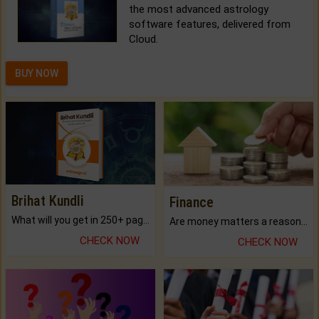
the most advanced astrology
software features, delivered from
Cloud.
BUY NOW
Brihat Kundli
Finance
What will you get in 250+ pages Colored Brihat Kundli.
Are money matters a reason for the dark-circles under your eyes?
CHECK NOW
CHECK NOW