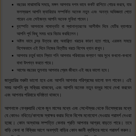
বছরের মাঝামাঝি সময়ে, মঙ্গল আপনার দশম ভাবে কর্কট রাশিতে গোচর করবে, যার
ফলস্বরূপ আপনি ক্যারিয়ার সম্পর্কিত অনেক নতুন এবং অনন্য অভিজ্ঞতা পেতে
পারেন এবং সেইজন্য আপনি অনেক সুবিধা পাবেন।
বৃহস্পতি আপনাকে পদোন্নতি বা স্থানান্তরণের আশীর্বাদ দিবে যেটির ব্যাপারে
আপনি পূর্ব কিছু সময় ধরে বিচার করছিলেন।
অষ্টম ভাবে চন্দ্র উত্তর রাহু অবাঞ্ছিত খরচের কারণ হতে পারে, এরকম সময়ে
বিশেষভাবে এই দিনে নিজের বিত্তীয় খরচে বিশেষ ধ্যান রাখুন।
আপনার চতুর্থ ভাবে স্থিত শনি আপনার পরিবারের কল্যাণ আর সুখে কখনো-কখনো
বাধা উৎপন্ন করতে পারে।
আগের বছরের তুলনায় আপনার প্রেম জীবনে এই বছর ভালো হবে।
জানুয়ারির শুরুটা ভালো হবে এবং আপনি আপনার পরিশ্রমের ভালো ফল পাবেন। এই
সময় আপনি খুব সক্রিয় থাকবেন, এবং আপনি অনেক নতুন বন্ধুর সাথে দেখা করবেন
এবং আপনার পরিবারে ঘনিষ্ঠতা থাকবে।
আপনাকে ফেব্রুয়ারি থেকে জুন মাসের মধ্যে এবং সেপ্টেম্বর থেকে ডিসেম্বরের মধ্যে
যে কোনও নথিতে/কাগজে স্বাক্ষর করার দিকে বিশেষ মনোযোগ দেওয়ার পরামর্শ দেওয়া
হচ্ছে। কোন অস্থাবর সম্পত্তি কেনার প্রতি আপনার আগ্রহ বাড়তে পারে। তবে
বাড়ি কেনা বা বিক্রির আগে অবশ্যই বাড়ির কোন জ্ঞানী ব্যক্তির সাথে পরামর্শ করুন।