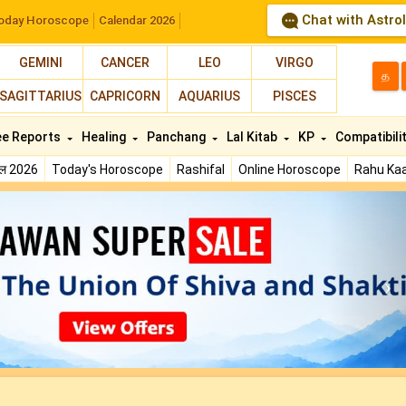
Chat with Astro
oday Horoscope
Calendar 2026
GEMINI
CANCER
LEO
VIRGO
த
SAGITTARIUS
CAPRICORN
AQUARIUS
PISCES
ee Reports
Healing
Panchang
Lal Kitab
KP
Compatibili
फल 2026
Today's Horoscope
Rashifal
Online Horoscope
Rahu Kaa
N