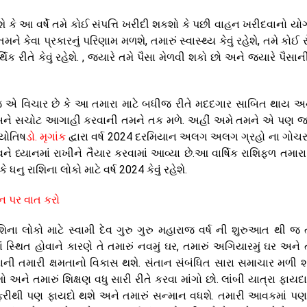
ે આ વર્ષે તમે કોઈ સંપત્તિ ખરીદી શકશો કે પછી વાહન ખરીદવાનો યો
 તમને કેવા પ્રકારનું પરિણામ મળશે, તમારું સ્વાસ્થ્ય કેવું રહેશે, તમે કોઈ
ક રીતે કેવું રહેશે. , જ્યારે તમે પૈસા મેળવી શકો છો અને જ્યારે પૈસા
જ એ વિચાર છે કે આ તમારા માટે બધીજ રીતે મદદગાર સાબિત થાય અને
ને સચોટ આગાહી કરવાની તમને તક મળે. અહીં અમે તમને એ પણ 
્યોતિષ
ડો. મૃગાંક
દ્વારા વર્ષ 2024 દરમિયાન અલગ અલગ ગ્રહો ના ગોચ
ે ધ્યાનમાં રાખીને તૈયાર કરવામાં આવ્યા છે.આ વાર્ષિક રાશિફળ તમારા 
ુ રાશિના લોકો માટે વર્ષ 2024 કેવું રહેશે.
ન પર વાત કરો
ના લોકો માટે સ્વામી દેવ ગુરુ ગુરુ મહારાજ વર્ષ ની શુરુઆત થી જ 
ં સ્થિત હોવાને કારણે તે તમારું નવમું ઘર, તમારું અગિયારમું ઘર અને ત
ની તમારી ક્ષમતાનો વિકાસ થશે. સંતાન સંબંધિત સારા સમાચાર મળી શક
શો અને તમારું શિક્ષણ વધુ સારી રીતે કરવા માંગો છો. લાંબી યાત્રા ફાય
ુસાફરીથી પણ ફાયદો થશે અને તમારું સન્માન વધશે. તમારી આવકમાં પણ