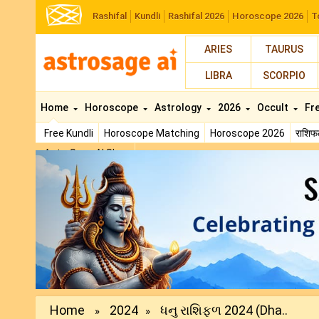
Rashifal
Kundli
Rashifal 2026
Horoscope 2026
T
ARIES
TAURUS
LIBRA
SCORPIO
Home
Horoscope
Astrology
2026
Occult
Fr
Free Kundli
Horoscope Matching
Horoscope 2026
राशि
AstroSage AI Shop
Previous
Home
2024
ધનુ રાશિફળ 2024 (Dha..
»
»