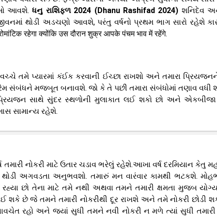
ીઓ આવશે.
ધનુ રાશિફળ 2024 (Dhanu Rashifad 2024)
શનિદેવ અ
 જીવનમાં થોડી અડચણો આવશે, પરંતુ વર્ષનો પ્રથમ ભાગ સારો રહેશે કા
ंटिक रहेगा क्योंकि उस दौरान शुक्र आपके पंचम भाव में रहेंगे.
ચ્ચે તમે પ્યારમાં કંઈક કરવાની ઈચ્છા રાખશો
અને તમારા પ્રિયજનન
મ સંબંધને મજબૂત બનાવશે. જો કે તે પછી તમારા સંબંધોમાં તણાવ વધી શક
 પ્રિયજન સાથે સુંદર સ્થળોની મુલાકાત લઈ શકો છો અને એકબીજા
ાસ સામાન્ય રહેશે.
્ષ તમારી નોકરી માટે ઉતાર ચડાવ ભરેલું રહેશે.આખા વર્ષ દરમિયાન કેતુ મ
માં થોડી અગવડતા અનુભવશો. તમારું મન વારંવાર કામથી ભટકશે. મોહ
ી રહ્યા છો તેના માટે તમે નથી અથવા તમને તમારી ક્ષમતા મુજબ યોગ્
ઈ શકે છે જે તમને તમારી નોકરીથી દૂર રાખશે અને તમે નોકરી છોડી શક
ેત રહો અને જ્યાં સુધી તમને નવી નોકરી ન મળે ત્યાં સુધી તમારી