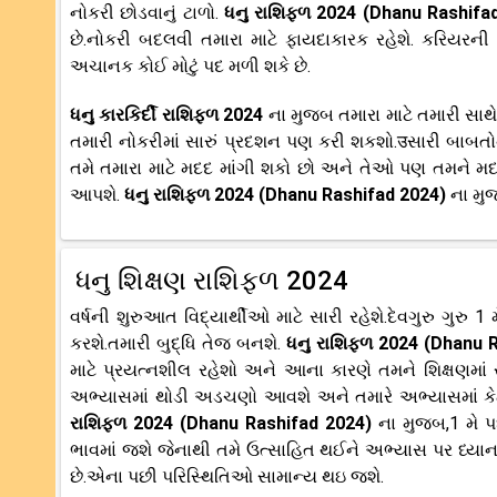
નોકરી છોડવાનું ટાળો.
ધનુ રાશિફળ 2024 (Dhanu Rashifa
છે.નોકરી બદલવી તમારા માટે ફાયદાકારક રહેશે. કરિયરની
અચાનક કોઈ મોટું પદ મળી શકે છે.
ધનુ કારકિર્દી રાશિફળ 2024
ના મુજબ તમારા માટે તમારી સ
તમારી નોકરીમાં સારું પ્રદશન પણ કરી શકશો.उસારી બાબતોન
તમે તમારા માટે મદદ માંગી શકો છો અને તેઓ પણ તમને મદદ 
આપશે.
ધનુ રાશિફળ 2024 (Dhanu Rashifad 2024)
ના મુ
ધનુ શિક્ષણ રાશિફળ 2024
વર્ષની શુરુઆત વિદ્યાર્થીઓ માટે સારી રહેશે.દેવગુરુ ગુરુ 
કરશે.તમારી બુદ્ધિ તેજ બનશે.
ધનુ રાશિફળ 2024 (Dhanu 
માટે પ્રયત્નશીલ રહેશો અને આના કારણે તમને શિક્ષણમાં સ
અભ્યાસમાં થોડી અડચણો આવશે અને તમારે અભ્યાસમાં કેટલા
રાશિફળ 2024 (Dhanu Rashifad 2024)
ના મુજબ,1 મે પ
ભાવમાં જશે જેનાથી તમે ઉત્સાહિત થઈને અભ્યાસ પર ધ્યા
છે.એના પછી પરિસ્થિતિઓ સામાન્ય થઇ જશે.