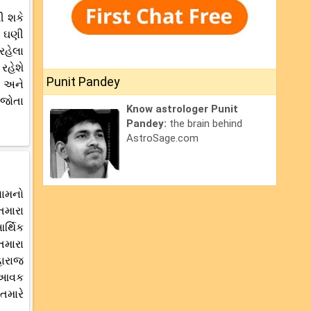
ી શકે
ે ઘણી
રહેલા
રહેશે
Punit Pandey
ગ અને
 જોતા
Know astrologer Punit
Pandey:
the brain behind
AstroSage.com
સામનો
તમારા
ર્થિક
તમારા
ારાજ
ી આવક
તમારે