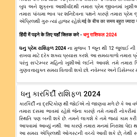
બુધ અને શુક્રના આશીર્વાદથી તમારા પ્રેમ જીવનમાં ખુશ
તમારા પાંચમા ભાવ પર શનિદેવના પક્ષને કારણે તમારા પ્રેમ
એપ્રિલથી ગુરુ ત્યાં હાજર રહેશે.मई के बीच का समय बहुत ज्यादा रोमा
हिंदी में पढ़ने के लिए यहाँ क्लिक करे -
धनु राशिफल 2024
ધનુ પ્રેમ રાશિફળ 2024
ના મુજબ 1 જૂન થી 12 જુલાઈ ની વ
રાખવા માટે દરેક શક્ય પ્રયાસ કરશે. આ સમયગાળો તમારા પ્રે
પરંતુ સપ્ટેમ્બર મહિનો ખુશીઓ લઈને આવશે. તમે તમારા
ગુણવત્તાયુક્ત સમય વિતાવી શકો છો. નવેમ્બર અને ડિસેમ્બર મ
ધનુ કારકિર્દી રાશિફળ 2024
કારકિર્દી ના દ્રષ્ટિકોણ થી જોઈએ તો જાણવા મળે છે કે આ વર
તમારા દસમા ભાવમાં રહેશે જેના કારણે તમે તમારી નોકરી
સ્થિતિ પણ બની શકે છે. તમને લાગશે કે તમે જ્યાં કામ કર
આપવામાં આવ્યું નથી. આ કારણે તમારા મનમાં નિરાશા પેદા થ
આ સમય એપ્રિલથી ઓગસ્ટની વચ્ચે આવી શકે છે, તેથી સાવચ