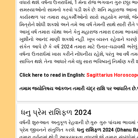
વધારો થશે. વર્ષના ઉત્તરાર્ધમાં, 1 મેના રોજ ભગવાન ગુરુ છઠ્ઠા
સમસ્યાઓનો સામનો કરવો પડી શકે છે. શનિ મહારાજ આખા વર
કાર્યસ્થળ પર તમારા સહકર્મીઓનો સારો સહયોગ મળશે, જેના ક
મિત્રોને શોધી શકશો અને તમે આ વર્ષ તેમની સાથે સારી રીત
આખું વર્ષ તમારા ચોથા અને કેતુ મહારાજ તમારા દસમા ભાવમા
ખુશીનો આનંદ માણી શકશો નહીં. ખૂબ વ્યસ્ત રહેવાને કારણે 
સંકેત આપે છે કે વર્ષ 2024 તમારા માટે ઉતાર-ચઢાવથી ભરેલું 
વર્ષના ઉત્તરાર્ધમાં ખાસ કરીને નોંધનીય રહેશે, પરંતુ આ વર્
સાબિત થશે. તેના આધારે તમે વધુ સારા ભવિષ્યનું નિર્માણ કર
Click here to read in English:
Sagittarius Horoscop
તમામ જ્યોતિષય આંકલન તમારી ચંદ્ર રાશિ પર આધારિત છે.પો
ધનુ પ્રેમ રાશિફળ 2024
વર્ષની શુરુઆત અનુકૂળ રેહવાની છે.ગુરુ ગુરુ પાંચમા ભાવમાં
પ્રેમ જીવનને સંતુલિત કરશે.
ધનુ રાશિફળ 2024 (Dhanu R
તમારા વર્તનમાં થોડી આક્રમકતા વધારશે જે તમારા સંબંધોમા