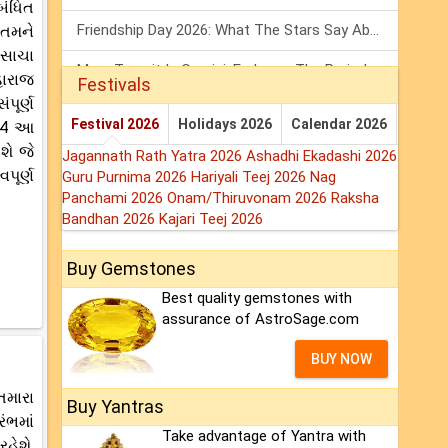
ંબંધિત
Friendship Day 2026: What The Stars Say About Your Best Friend!
 તમને
 સાચા
Mars Transit In Gemini: Embrace The Period Full Of Energy & Intelligence
હારાજ
Festivals
પૂર્ણ
Tarot Weekly Horoscope: 2 August To 8 August, 2026
Festival 2026
Holidays 2026
Calendar 2026
024 આ
શે જે
Jagannath Rath Yatra 2026
Ashadhi Ekadashi 2026
પૂર્ણ
Guru Purnima 2026
Hariyali Teej 2026
Nag
Panchami 2026
Onam/Thiruvonam 2026
Raksha
Bandhan 2026
Kajari Teej 2026
Buy Gemstones
Best quality gemstones with
assurance of AstroSage.com
BUY NOW
તમારા
Buy Yantras
રંભમાં
Take advantage of Yantra with
હેશે.