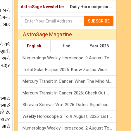
AstroSage Newsletter
Daily Horoscope on Email
ગ બને
 રોગના
SUBSCRIBE
ની ખોટ
AstroSage Magazine
 વર્ષ
English
Hindi
Year 2026
જણાવી
Numerology Weekly Horoscope: 9 August To 15 August, 2026
ર અને
ચંદ્ર
Total Solar Eclipse 2026: Know Zodiac Wise Prediction
Mercury Transit In Cancer: When The Mind Meets The Heart!
Mercury Transit In Cancer 2026: Check Out What It Brings For You
તમારા
Shravan Somvar Vrat 2026: Dates, Significance & Rituals In August
મારું
ે છે.
Weekly Horoscope 3 To 9 August, 2026: List Of Fasts & Festivals
દાકારક
 સારો
Numerology Weekly Horoscope: 2 August To 8 August, 2026