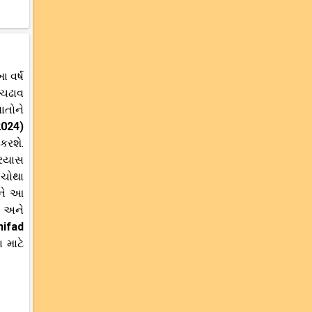
 વર્ષ
-ચઢાવ
ાતોને
2024)
કરશે.
્રયાસ
 ચોથા
અને આ
ે અને
hifad
 માટે