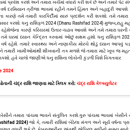
 ભાવમાં પ્રવેશ કરશે અને તમારા ખર્ચમાં વધારો કરી શકે છે અને તમારે પેટ સ
્ષ દરમિયાન ત્રીજા ભાવમાં રહીને તમને હિંમત અને બહાદુરી આપશે.
ારણે તમે તમારી કારકિર્દીમાં સારું પ્રદર્શન કરી શકશો. તમે તમારા
ે પસાર કરશો. ધનુ રાશિફળ 2024 (Dhanu Rashifad 2024) મુજબ,રાહુ મ
ં રહેશેજેના કારણે કરિયરમાં ઉતાર-ચઢાવ આવશે અને તમે તમારા ઘરની સં
તમે ઘરમાં ધ્યાન કેન્દ્રિત કરવામાં ઓછું સક્ષમ હશો. ધનુ રાશિફળ 2
વર્ષ રહેશે. તમારે સ્વાસ્થ્ય અને નાણાકીય મોરચે થોડું ધ્યાન આપવું પડ
ષે તમને તમારી ખામીઓમાંથી શીખવાની તક મળશે જે તમારા માટે ખૂબ જ મહત્વ
ી શકશો. હવે ચાલો જાણીએ ધનુ રાશિના લોકોની કુંડળી વિશે વિગતવાર.
e 2024
તાની ચંદ્ર રાશિ જાણવા માટે ક્લિક કરો:
ચંદ્ર રાશિ કેલ્ક્યુલેટર
 બેસીને તમારા પાંચમા ભાવને સંતુલિત કરશે.ગુરુ પાંચમા ભાવમાં બેસીને 
ashifad 2024)
જો કે, તમારી રાશિમાં બેઠેલા મંગળ અને સૂર્ય વર્ષના પ્રા
ં તણાવ વધારી શકે છે. ફેબ્રુઆરીના અંતથી એપ્રિલ સુધીનો સમય સારો ર