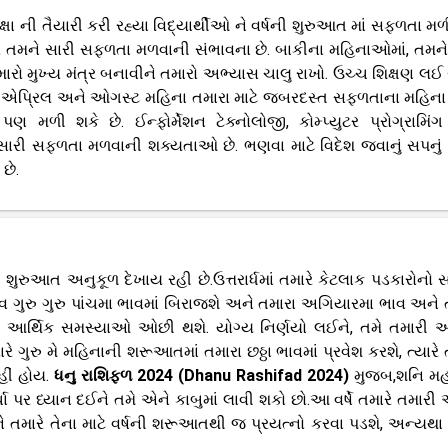
્ષા ની તૈયારી કરી રહ્યા વિદ્યાર્થીઓ ને વર્ષની શુરુઆત માં સફળતા મળ
ય તો તમને સારી સફળતા મળવાની સંભાવના છે. બાકીના મહિનાઓમાં, તમન
ો મુખ્ય મંત્ર બનાવીને તમારો અભ્યાસ ચાલુ રાખો. ઉચ્ચ શિક્ષણ લઈ 
ી, એપ્રિલ અને ઓગસ્ટ મહિના તમારા માટે જબરદસ્ત સફળતાના મહિના 
 મળી શકે છે. ઈન્ફોર્મેશન ટેક્નોલોજી, કોમ્પ્યુટર પ્રોગ્રામિં
 સારી સફળતા મળવાની શક્યતાઓ છે. ભણવા માટે વિદેશ જવાનું સપનું
છે.
 શુરુઆત અનુકૂળ દેખાય રહી છે.ઉત્તરાર્ધમાં તમારે કેટલાક પડકારોનો 
ેવ ગુરુ ગુરુ પાંચમા ભાવમાં બિરાજશે અને તમારા અગિયારમા ભાવ અને 
રી આર્થિક સમસ્યાઓ ઓછી થશે. યોગ્ય નિર્ણયો લઈને, તમે તમારી આ
ે ગુરુ મે મહિનાની શરૂઆતમાં તમારા છઠ્ઠા ભાવમાં પ્રવેશ કરશે, ત્યારે 
હીં હોય.
ધનુ રાશિફળ 2024 (Dhanu Rashifad 2024)
મુજબ,શનિ મહ
 પર ધ્યાન દઈને તમે એને કાબુમાં લાવી શકો છો.આ વર્ષે તમારે તમાર
 તમારે તેના માટે વર્ષની શરૂઆતથી જ પ્રયત્નો કરવા પડશે, અન્યથા 