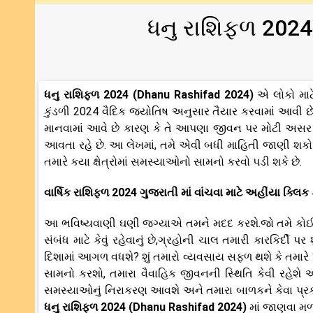
ધનુ રાશિફળ 2024
ધનુ રાશિફળ 2024 (Dhanu Rashifad 2024)
એ લોકો માટ
કુંડળી 2024 વૈદિક જ્યોતિષ અનુસાર તૈયાર કરવામાં આવી છે.
માનવામાં આવે છે કારણ કે તે આપણા જીવન પર મોટી અસર 
આવતા રહે છે. આ લેખમાં, તમે એવી બધી માહિતી જાણી શકો છ
તમારે કયા ક્ષેત્રોમાં સમસ્યાઓનો સામનો કરવો પડી શકે છે.
વાર્ષિક રાશિફળ 2024 ગુજરાતી માં વાંચવા માટે અહીંયા ક્લિક 
આ ભવિષ્યવાણી ઘણી જગ્યાએ તમને મદદ કરશે.જો તમે કોઈ પ્
સંબંધ માટે કેવું રહેવાનું છે,ગ્રહોની ચાલ તમારી કારકિર્દ
દિશામાં આગળ વધશે? શું તમારો વ્યવસાય સફળ થશે કે તમારે 
સામનો કરશો, તમારા વૈવાહિક જીવનની સ્થિતિ કેવી રહેશે અ
સમસ્યાઓનું નિરાકરણ આવશે અને તમારા બાળકને કેવા પ્રકા
ધનુ રાશિફળ 2024 (Dhanu Rashifad 2024)
માં જાણવા મળ