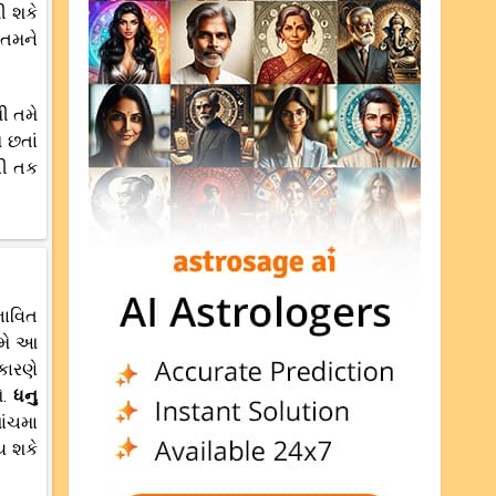
ી શકે
 તમને
ી તમે
 છતાં
ની તક
ભાવિત
તમે આ
કારણે
.
ધનુ
ાંચમા
ય શકે