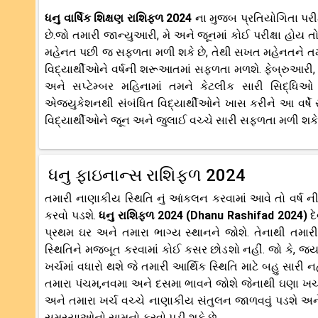
ધનુ વાર્ષિક શિક્ષણ રાશિફળ 2024
ના મુજબ પ્રતિયોગિતા પરીક
છે.જો તમારી જાન્યુઆરી, મે અને જૂનમાં કોઈ પરીક્ષા હો
મહેનત પછી જ સફળતા મળી શકે છે, તેથી સખત મહેનતને તમાર
વિદ્યાર્થીઓને વર્ષની શરૂઆતમાં સફળતા મળશે. ફેબ્રુઆર
અને સપ્ટેમ્બર મહિનામાં તમને કેટલીક સારી સિદ્ધિઓ પણ
એજ્યુકેશનથી સંબંધિત વિદ્યાર્થીઓને ખાસ કરીને આ વર્ષે
વિદ્યાર્થીઓને જૂન અને જુલાઈ વચ્ચે સારી સફળતા મળી શકે 
ધનુ ફાઇનાન્સ રાશિફળ 2024
તમારી નાણાકીય સ્થિતિ નું આંકલન કરવામાં આવે તો વર્ષ ની
કરવો પડશે.
ધનુ રાશિફળ 2024 (Dhanu Rashifad 2024)
દ
પ્રથમ ઘર અને તમારા ભાગ્ય સ્થાનને જોશે. તેનાથી તમા
સ્થિતિને મજબૂત કરવામાં કોઈ કસર છોડશો નહીં. જો કે, જ્યાર
ખર્ચમાં વધારો થશે જે તમારી આર્થિક સ્થિતિ માટે બહુ સારી ન
તમારા પંચમ,નવમા અને દસમા ભાવને જોશે જેનાથી ઘણા ખર્ચા
અને તમારા ખર્ચ વચ્ચે નાણાકીય સંતુલન જાળવવું પડશે અને
સમસ્યાઓનો સામનો કરવો પડી શકે છે.