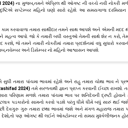
d 2024)
ના મુજબ,તમને એપ્રિલ થી ઓગષ્ટ ની વચ્ચે નવી નોકરી મળ
 દૃષ્ટિએ સપ્ટેમ્બર મહિનો ઘણો સારો રહેશે. આ સમયગાળા દરમિયાન
ાથે કામ કરવાવાળા તમારા સાથીદાર તમને સાથ આપશે અને એમની મદદ થ
ે મહત્વ આપો. જો કે તમારી બધી વસ્તુઓ તેમની સાથે શેર ન કરો, તેમ
કરશે, જે તમને તમારી નોકરીમાં તમારા પ્રદર્શનમાં વધુ સુધારો કરવા
જબ,નવેમ્બર અને ડિસેમ્બર નો મહિનો આશ્વાસન આપશે.
1 મે સુધી તમારા પાંચમા ભાવમાં રહેશે અને રાહુ તમારા ચોથા ભાવ ને પ્ર
Rashifad 2024)
તમે સરળતાથી જ્ઞાન પ્રાપ્ત કરવાની ઈચ્છા રાખશો. 
ારા પરિણામ મળશે. તમારા પાંચમા ભાવ પર શનિદેવની દ્રષ્ટી હોવાને 
ક પડકારોનો સામનો કરવો પડશે પરંતુ ધીમે ધીમે બધું સારું થઈ જશે
છી દેવગુરુ ગુરુ તમારા છથા ભાવમાં જશે અને મંગળ મહારાજ તમારા પ
ન દેશો,તો પણ ઓગષ્ટ થી લઈને ઓક્ટોમ્બર નો સમય મુશ્કેલીજનક હો