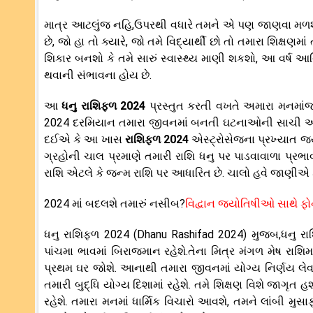
માત્ર આટલુંજ નહિ,ઉપરથી વધારે તમને એ પણ જાણવા મળશે ક
છે, જો હા તો ક્યારે, જો તમે વિદ્યાર્થી છો તો તમારા શિક્ષણમાં
શિકાર બનશો કે તમે સારું સ્વાસ્થ્ય માણી શકશો, આ વર્ષ આર્થિ
થવાની સંભાવના હોય છે.
આ
ધનુ રાશિફળ 2024
પ્રસ્તુત કરતી વખતે અમારા મનમાં
2024 દરમિયાન તમારા જીવનમાં બનતી ઘટનાઓની સાચી અ
દઈએ કે આ ખાસ
રાશિફળ 2024
એસ્ટ્રોસેજના પ્રખ્યાત જ
ગ્રહોની ચાલ પ્રમાણે તમારી રાશિ ધનુ પર પાડવાવાળા પ્રભાવન
રાશિ એટલે કે જન્મ રાશિ પર આધારિત છે. ચાલો હવે જાણીએ કે ધન
2024 માં બદલશે તમારું નસીબ?
વિદ્વાન જ્યોતિષીઓ સાથે ફો
ધનુ રાશિફળ 2024 (Dhanu Rashifad 2024) મુજબ,ધનુ રાશિ
પાંચમા ભાવમાં બિરાજમાન રહેશે.તેના મિત્ર મંગળ મેષ રાશિમા
પ્રથમ ઘર જોશે. આનાથી તમારા જીવનમાં યોગ્ય નિર્ણય લેવા
તમારી બુદ્ધિ યોગ્ય દિશામાં રહેશે. તમે શિક્ષણ વિશે જાગૃત હ
રહેશે. તમારા મનમાં ધાર્મિક વિચારો આવશે, તમને લાંબી મ