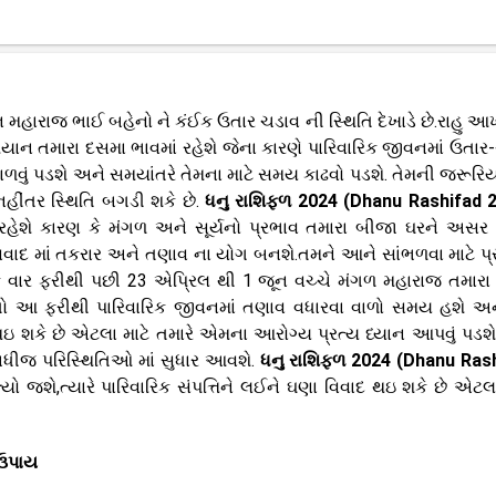
 મહારાજ ભાઈ બહેનો ને કંઈક ઉતાર ચડાવ ની સ્થિતિ દેખાડે છે.રાહુ આખા
િયાન તમારા દસમા ભાવમાં રહેશે જેના કારણે પારિવારિક જીવનમાં ઉતાર
ળવું પડશે અને સમયાંતરે તેમના માટે સમય કાઢવો પડશે. તેમની જરૂરિય
ીંતર સ્થિતિ બગડી શકે છે.
ધનુ રાશિફળ 2024 (Dhanu Rashifad 
રહેશે કારણ કે મંગળ અને સૂર્યનો પ્રભાવ તમારા બીજા ઘરને અસર 
વિવાદ માં તકરાર અને તણાવ ના યોગ બનશે.તમને આને સાંભળવા માટે પ
ક વાર ફરીથી પછી 23 એપ્રિલ થી 1 જૂન વચ્ચે મંગળ મહારાજ તમારા
ે તો આ ફરીથી પારિવારિક જીવનમાં તણાવ વધારવા વાળો સમય હશે 
 શકે છે એટલા માટે તમારે એમના આરોગ્ય પ્રત્ય ધ્યાન આપવું પડશ
 બધીજ પરિસ્થિતિઓ માં સુધાર આવશે.
ધનુ રાશિફળ 2024 (Dhanu Ras
યો જશે,ત્યારે પારિવારિક સંપત્તિને લઈને ઘણા વિવાદ થઇ શકે છે એટલા
 ઉપાય