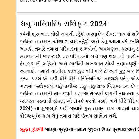
ધનુ પારિવારિક રાશિફળ 2024
વર્ષની શુરુઆત થોડી નબળી રહેશે કારણકે ત્રીજા ભાવમાં શનિ
દરમિયાન તમારા ચોથા ભાવમાં રહેશે અને કેતુ આખા વર્ષ દરમ
આવશે. તમારે તમારા પરિવારના સભ્યોની અવગણના કરવાનું ટા
સમજવાની જરૂર છે. ઘર-પરિવારનો ખર્ચ પણ ઉઠાવવો પડશે નહ
ફેબ્રુઆરી મહિનો અને માર્ચની શરૂઆત થોડી તણાવપૂર્ણ 
આનાથી તમારી વાણીમાં કડવાહટ વધી શકે છે અને કુટુંબિક 
કરવા પડશે.એ પછી ધીરે ધીરે પરિસ્થિતિએ બદલશે પરંતુ એ
ભાવમાં જશે,જ્યાં પહેલાથીજ રાહુ મહારાજ બિરાજમાન છ
દરમિયાન તમારી માતાજીને પણ આરોગ્યને લગતી સમસ્યા થઇ
જરૂરત પડવાથી ડૉક્ટર નો સંપર્ક કરવો પડશે અને ધીરે ધીરે
2024)
ના મુજબ,મે પછી જયારે ગુરુ તમારા છઠા ભાવમાં ચાલ્
ધીરજપૂર્વક કામ લેવું તમારા માટે ઉત્તમ સાબિત થશે.
બૃહત કુંડળી
જાણો ગ્રહોનો તમારા જીવન ઉપર પ્રભાવ અને