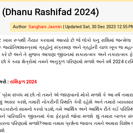
 (Dhanu Rashifad 2024)
Author:
Sanghani Jasmin
|
Updated Sat, 30 Dec 2023 12:55 P
ે ખાસ રૂપથી તૈયાર કરવામાં આવ્યો છે જે લોકો ધનુ રાશિમાં જન્મેલા
 જ્યોતિષશાસ્ત્રમાં ગ્રહોનું સંક્રમણ અને ગ્રહોની ચાલ ખૂબ જ મહત્વ
કરે છે અને તે મુજબ આપણા જીવનમાં સકારાત્મક અને નકારાત્મક ફે
ો કે કયા ક્ષેત્રોમાં તમને અનુકૂળ પરિણામો મળશે અને વર્ષ 2024 દર
કરો :
રાશિફળ 2024
રેમ સંબંધ માં છો તો તમને એ જાણવાનો મોકો મળશે કે આ વર્ષ તમારા 
ી પર શું અસર કરશે, તમારી નોકરીની સ્થિતિ કેવી રહેશે અને તમારો વ્યવસ
પડકારોનો સામનો કરવો પડશે, તમે આર્થિક અને આર્થિક રીતે કઈ પરિસ્થ
ને પારિવારિક જીવનમાં કેવા ફેરફારો જોવા મળશે. શું તમારા બાળક સં
રના પરિણામો મળશે?આવા તમામ પ્રશ્નોના જવાબ તમને અમારા વિશેષ લ
શે.