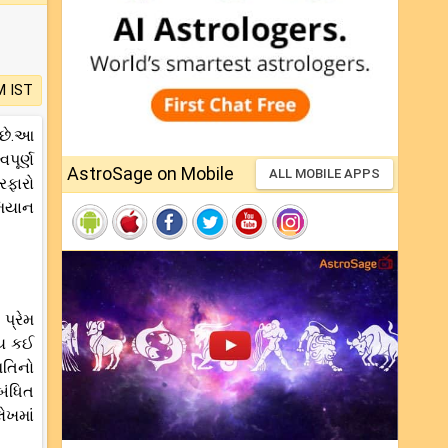
M IST
 છે.આ
પૂર્ણ
AstroSage on Mobile
ALL MOBILE APPS
રફારો
મિયાન
પ્રેમ
ાય કઈ
િતિનો
બંધિત
ેખમાં