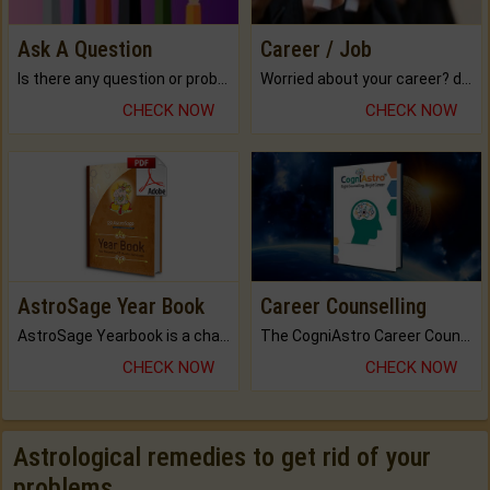
Ask A Question
Career / Job
Is there any question or problem lingering.
Worried about your career? don't know what is.
CHECK NOW
CHECK NOW
AstroSage Year Book
Career Counselling
AstroSage Yearbook is a channel to fulfill your dreams and destiny.
The CogniAstro Career Counselling Report is the most comprehensive report available on this topic.
CHECK NOW
CHECK NOW
Astrological remedies to get rid of your
problems