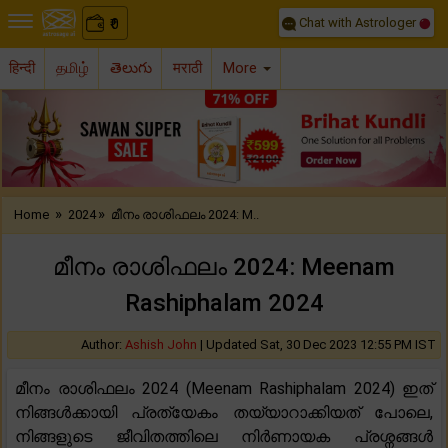
Chat with Astrologer
0
₹
हिन्दी
தமிழ்
తెలుగు
मराठी
More
Previous
Nex
»
»
Home
2024
മീനം രാശിഫലം 2024: M..
മീനം രാശിഫലം 2024: Meenam
Rashiphalam 2024
Author:
Ashish John
|
Updated Sat, 30 Dec 2023 12:55 PM IST
മീനം രാശിഫലം 2024 (Meenam Rashiphalam 2024) ഇത്
നിങ്ങൾക്കായി പ്രത്യേകം തയ്യാറാക്കിയത് പോലെ,
നിങ്ങളുടെ ജീവിതത്തിലെ നിർണായക പ്രശ്നങ്ങൾ