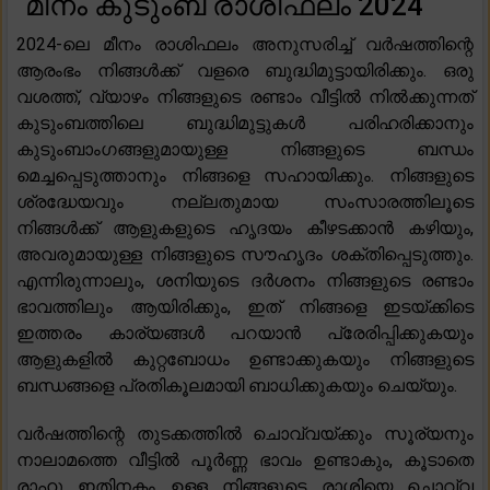
മീനം കുടുംബ രാശിഫലം 2024
2024-ലെ മീനം രാശിഫലം അനുസരിച്ച് വർഷത്തിന്റെ
ആരംഭം നിങ്ങൾക്ക് വളരെ ബുദ്ധിമുട്ടായിരിക്കും. ഒരു
വശത്ത്, വ്യാഴം നിങ്ങളുടെ രണ്ടാം വീട്ടിൽ നിൽക്കുന്നത്
കുടുംബത്തിലെ ബുദ്ധിമുട്ടുകൾ പരിഹരിക്കാനും
കുടുംബാംഗങ്ങളുമായുള്ള നിങ്ങളുടെ ബന്ധം
മെച്ചപ്പെടുത്താനും നിങ്ങളെ സഹായിക്കും. നിങ്ങളുടെ
ശ്രദ്ധേയവും നല്ലതുമായ സംസാരത്തിലൂടെ
നിങ്ങൾക്ക് ആളുകളുടെ ഹൃദയം കീഴടക്കാൻ കഴിയും,
അവരുമായുള്ള നിങ്ങളുടെ സൗഹൃദം ശക്തിപ്പെടുത്തും.
എന്നിരുന്നാലും, ശനിയുടെ ദർശനം നിങ്ങളുടെ രണ്ടാം
ഭാവത്തിലും ആയിരിക്കും, ഇത് നിങ്ങളെ ഇടയ്ക്കിടെ
ഇത്തരം കാര്യങ്ങൾ പറയാൻ പ്രേരിപ്പിക്കുകയും
ആളുകളിൽ കുറ്റബോധം ഉണ്ടാക്കുകയും നിങ്ങളുടെ
ബന്ധങ്ങളെ പ്രതികൂലമായി ബാധിക്കുകയും ചെയ്യും.
വർഷത്തിന്റെ തുടക്കത്തിൽ ചൊവ്വയ്ക്കും സൂര്യനും
നാലാമത്തെ വീട്ടിൽ പൂർണ്ണ ഭാവം ഉണ്ടാകും, കൂടാതെ
രാഹു ഇതിനകം ഉള്ള നിങ്ങളുടെ രാശിയെ ചൊവ്വ