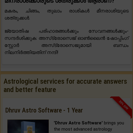
മീനരാശിക്കാരുടെ ശത്രുക്കൾ ആരാണ്?
മകരം, ചിങ്ങം, തുലാം രാശികൾ മീനരാശിയുടെ
ശത്രുക്കൾ.
ജ്യോതിഷ പരിഹാരങ്ങൾക്കും സേവനങ്ങൾക്കും-
സന്ദർശിക്കുക: അസ്‌ട്രോസെജ് ഓൺലൈൻ ഷോപ്പിംഗ്
സ്റ്റോർ അസ്‌ട്രോസെജുമായി ബന്ധം
നിലനിർത്തിയതിന് നന്ദി!
Astrological services for accurate answers
and better feature
33% OFF
Dhruv Astro Software - 1 Year
'Dhruv Astro Software'
brings you
the most advanced astrology