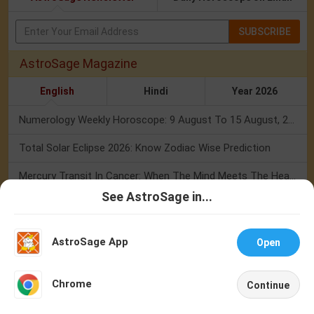
SUBSCRIBE
AstroSage Magazine
English
Hindi
Year 2026
Numerology Weekly Horoscope: 9 August To 15 August, 2026
Total Solar Eclipse 2026: Know Zodiac Wise Prediction
Mercury Transit In Cancer: When The Mind Meets The Heart!
See AstroSage in...
Mercury Transit In Cancer 2026: Check Out What It Brings For You
Talk To
Chat With
Astrologer
Astrologer
Shravan Somvar Vrat 2026: Dates, Significance & Rituals In August
AstroSage App
Open
Weekly Horoscope 3 To 9 August, 2026: List Of Fasts & Festivals
NEW
Chrome
Continue
Numerology Weekly Horoscope: 2 August To 8 August, 2026
Home
Shop
Call
Chat
Account