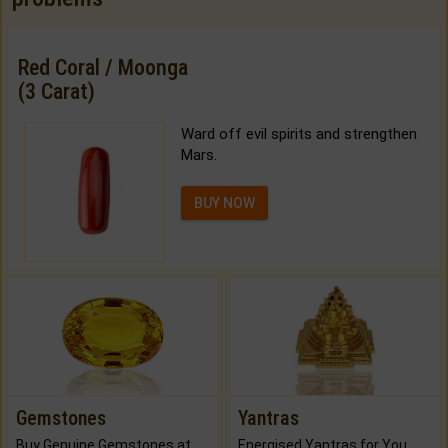
Red Coral / Moonga
(3 Carat)
Ward off evil spirits and strengthen
Mars.
BUY NOW
Gemstones
Yantras
Buy Genuine Gemstones at Best Prices.
Energised Yantras for You.