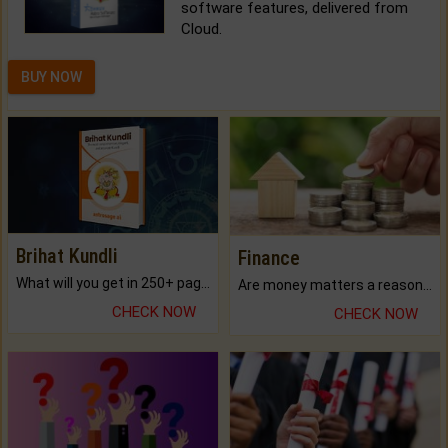
software features, delivered from
Cloud.
BUY NOW
Brihat Kundli
Finance
What will you get in 250+ pages Colored Brihat Kundli.
Are money matters a reason for the dark-circles under your eyes?
CHECK NOW
CHECK NOW