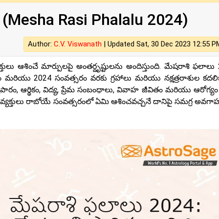
 (Mesha Rasi Phalalu 2024)
Author:
C.V. Viswanath
|
Updated Sat, 30 Dec 2023 12:55 P
ులు ఆశించే మార్పులపై అంతర్దృష్టులను అందిస్తుంది. మేషరాశి ఫలాలు
తకం మరియు 2024 సంవత్సరం వరకు గ్రహాలు మరియు నక్షత్రరాశుల కదల
యాపారం, ఆర్థికం, విద్య, ప్రేమ సంబంధాలు, వివాహ జీవితం మరియు ఆరోగ్యం
ి వ్యక్తులు రాబోయే సంవత్సరంలో ఏమి ఆశించవచ్చనే దానిపై సమగ్ర అవగ