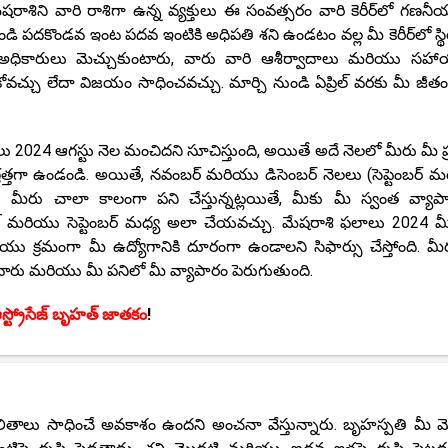
 మేషరాశిని వారి రాశిగా ఉన్న వ్యక్తులు ఈ సంవత్సరం వారి కెరీర్‌లో గణ
ి పదకొండవ ఇంట పదవ ఇంటికి అధిపతి శని ఉండటం వల్ల మీ కెరీర్‌లో స్థి
అధికారులు మెచ్చుకుంటారు, వారు వారి ఆశీర్వాదాలు మరియు సహాయ
ోవచ్చు లేదా విజయం సాధించవచ్చు. మార్చి నుండి ఏప్రిల్ వరకు మీ జీతం ప
ు 2024 ఆగస్టు నెల మంచిదని సూచిస్తుంది, అయితే అదే నెలలో మీరు మీ ప్ర
గ్రత్తగా ఉండండి. అయితే, నవంబర్ మరియు డిసెంబర్ నెలలు (సెప్టెంబర్ 
ి. మీరు చాలా కాలంగా పని చేస్తున్నట్లయితే, మీకు మీ స్వంత వ్యాపార
ల్ మరియు సెప్టెంబర్ మధ్య అలా చేయవచ్చు. మేషరాశి ఫలాలు 2024 మీ 
ియు క్రమంగా మీ ఉద్యోగానికి దూరంగా ఉండాలని సిఫార్సు చేస్తోంది. మ
టారు మరియు మీ పనిలో మీ వ్యాపారం పెరుగుతుంది.
స్ట్రోసేజ్ బృహత్ జాతకం
!
ి ఫలితాలు సాధించే అవకాశం ఉందని అంచనా వేస్తున్నారు. బృహస్పతి మీ 