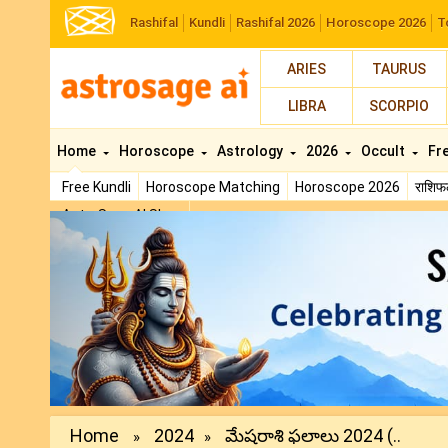
Rashifal
Kundli
Rashifal 2026
Horoscope 2026
T
ARIES
TAURUS
LIBRA
SCORPIO
Home
Horoscope
Astrology
2026
Occult
Fr
Free Kundli
Horoscope Matching
Horoscope 2026
राशि
AstroSage AI Shop
Previous
Home
2024
మేషరాశి ఫలాలు 2024 (..
»
»