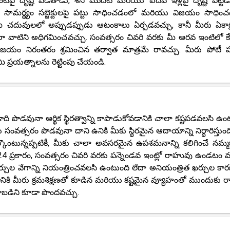
 దృష్టి పెడతాడు, శని మొదటి మరియు ఐదవ ఇళ్లపై దృష్టి పెట్ట
ే మీ సామర్థ్యం సబ్జెక్టులపై పట్టు సాధించడంలో మరియు విజయం సాధిం
మీ చదువులలో అప్పుడప్పుడు ఆటంకాలు ఏర్పడవచ్చు, కానీ మీరు ఏకాగ
ారా వాటిని అధిగమించవచ్చు. సంవత్సరం చివరి వరకు మీ ఆరవ ఇంటిలో క
యం నిరంతరం శ్రమించిన తర్వాత మాత్రమే రావచ్చు. మీరు పోటీ పరీ
 ప్రయత్నాలను రెట్టింపు చేయండి.
ది పొడవునా ఆర్థిక స్థిరత్వాన్ని కాపాడుకోవడానికి చాలా కష్టపడవలసి ఉం
త్సరం పొడవునా దాని ఉనికి మీకు స్థిరమైన ఆదాయాన్ని నిర్ధారిస్తుంది
ర్కొంటున్నప్పటికీ, మీకు చాలా అవసరమైన ఉపశమనాన్ని కలిగించే నమ్
్రకారం, సంవత్సరం చివరి వరకు పన్నెండవ ఇంట్లో రాహువు ఉండటం వల
్చుల వేగాన్ని నియంత్రించవలసి ఉంటుంది లేదా అనియంత్రిత ఖర్చుల కా
పడటానికి మీరు క్రమశిక్షణతో కూడిన మరియు కష్టమైన వ్యూహంతో ముందుకు రా
ాబడిని కూడా పొందవచ్చు.