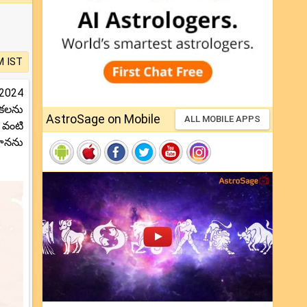
M IST
 2024
ికలను
AstroSage on Mobile
ALL MOBILE APPS
 వంటి
ాహనను