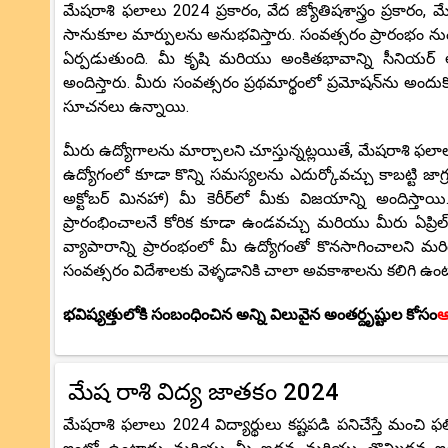
మేషరాశి ఫలాలు 2024 ప్రకారం, వేద జ్యోతిషశాస్త్రం ప్రకారం,
సానుకూల మార్పులను అనుభవిస్తారు. సంవత్సరం ప్రారంభం నుండ
ఏర్పడుతుంది. మీ కృషి మరియు అంకితభావాన్ని సీనియర్ 
అందిస్తారు. మీరు సంవత్సరం ప్రథమార్థంలో ప్రమోషన్‌ను అందుక
సూచనలు ఉన్నాయి.
మీరు ఉద్యోగాలను మార్చాలని చూస్తున్నట్లయితే, మేషరాశి ఫలాల
ఉద్యోగంలో కూడా కొన్ని సమస్యలను ఎదుర్కోవచ్చు కాబట్టి జా
అక్టోబర్ మినహా) మీ కెరీర్‌లో మీకు విజయాన్ని అందిస్తాయ
ప్రారంభించాలనే కోరిక కూడా ఉండవచ్చు మరియు మీరు ఏప్రి
వ్యాపారాన్ని ప్రారంభంలో మీ ఉద్యోగంతో కొనసాగించాలని మర
సంవత్సరం విదేశాలకు వెళ్ళడానికి చాలా అవకాశాలను కలిగి ఉం
భవిష్యత్తులోకి సంబంధించిన అన్ని విలువైన అంతర్దృష్టుల కోసం
ఆ
మేష రాశి విద్య జాతకం 2024
మేషరాశి ఫలాలు 2024 విద్యార్థులు కష్టపడి పనిచేస్తే మంచ