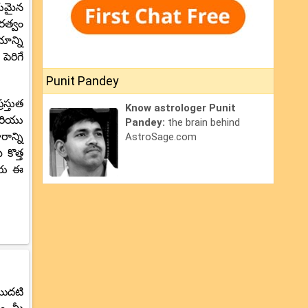
నీయమైన
రత్వం
ాన్ని
ెరిగే
Punit Pandey
స్తుత
Know astrologer Punit
మరియు
Pandey:
the brain behind
ాన్ని
AstroSage.com
కొత్త
ీరు ఈ
మొదటి