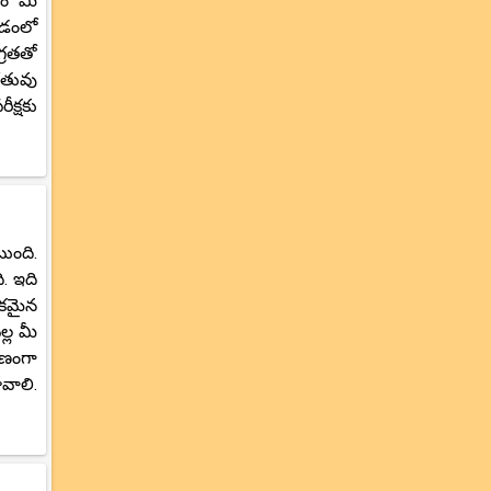
డం మీ
చడంలో
్రతతో
ేతువు
క్షకు
టుంది.
. ఇది
మకమైన
్ల మీ
రణంగా
వాలి.