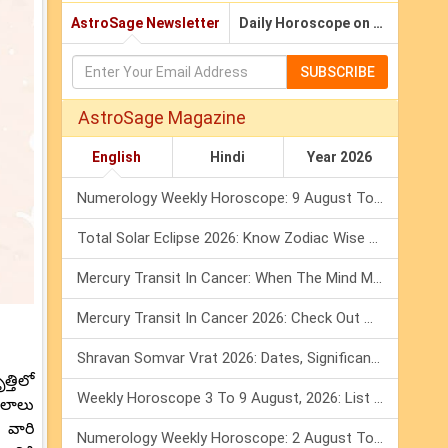
AstroSage Newsletter
Daily Horoscope on Email
SUBSCRIBE
AstroSage Magazine
English
Hindi
Year 2026
Numerology Weekly Horoscope: 9 August To 15 August, 2026
Total Solar Eclipse 2026: Know Zodiac Wise Prediction
Mercury Transit In Cancer: When The Mind Meets The Heart!
Mercury Transit In Cancer 2026: Check Out What It Brings For You
Shravan Somvar Vrat 2026: Dates, Significance & Rituals In August
్తిలో
Weekly Horoscope 3 To 9 August, 2026: List Of Fasts & Festivals
ఫలాలు
 వారి
Numerology Weekly Horoscope: 2 August To 8 August, 2026