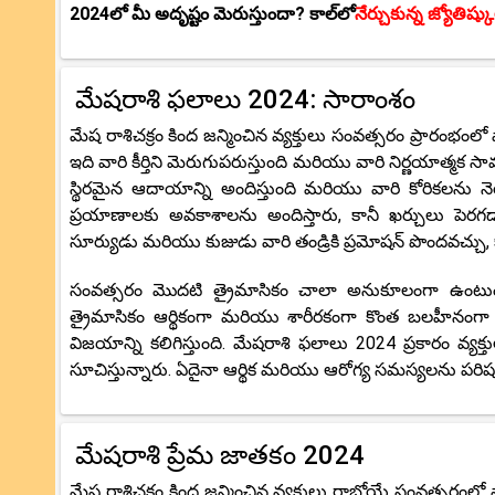
2024లో మీ అదృష్టం మెరుస్తుందా? కాల్‌లో
నేర్చుకున్న జ్యోతిష్
మేషరాశి ఫలాలు 2024: సారాంశం
మేష రాశిచక్రం కింద జన్మించిన వ్యక్తులు సంవత్సరం ప్రారంభ
ఇది వారి కీర్తిని మెరుగుపరుస్తుంది మరియు వారి నిర్ణయాత్మక స
స్థిరమైన ఆదాయాన్ని అందిస్తుంది మరియు వారి కోరికలను న
ప్రయాణాలకు అవకాశాలను అందిస్తారు, కానీ ఖర్చులు పెరగడ
సూర్యుడు మరియు కుజుడు వారి తండ్రికి ప్రమోషన్ పొందవచ్చు
సంవత్సరం మొదటి త్రైమాసికం చాలా అనుకూలంగా ఉంటుంది,
త్రైమాసికం ఆర్థికంగా మరియు శారీరకంగా కొంత బలహీనంగా
విజయాన్ని కలిగిస్తుంది. మేషరాశి ఫలాలు 2024 ప్రకారం వ్యక్
సూచిస్తున్నారు. ఏదైనా ఆర్థిక మరియు ఆరోగ్య సమస్యలను పర
మేషరాశి ప్రేమ జాతకం 2024
మేష రాశిచక్రం కింద జన్మించిన వ్యక్తులు రాబోయే సంవత్సర