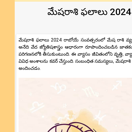
మేషరాశి ఫలాలు 2024
మేషరాశి ఫలాలు 2024 రాబోయే సంవత్సరంలో మేష రాశి వ్యక్త
అనేది వేద జ్యోతిషశాస్త్రం ఆధారంగా రూపొందించబడిన జా
పరిగణనలోకి తీసుకుంటుంది. ఈ వ్యాసం జీవితంలోని వృత్తి, వ్
వివిధ అంశాలను కవర్ చేస్తుంది. సంబంధిత సమస్యలు, మేషరాశ
అందించడం.