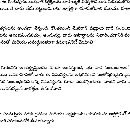
 సంవత్సరం మేషరాశి వ్యక్తులకు వారి ఆర్థిక పరిస్థితిని మెరుగుపరచుకోవ
, అయితే వారు తమ పెట్టుబడులను జాగ్రత్తగా చూసుకోవాలి మరియు హఠాత
గ్గులను అంచనా వేస్తుంది, కొంతమంది మేషరాశి వ్యక్తులు వారి సంబం
లను అనుభవించవచ్చు. అందువల్ల, వారు అపార్థాలను నివారించడానికి 
హనంతో మరియు సమర్థవంతంగా కమ్యూనికేట్ చేయాలి.
ురించిన అంతర్దృష్టులను కూడా అందిస్తుంది, ఇది వారి సంబంధాలలో క
 మరియు అవగాహనతో, వారు ఈ సమస్యలను అధిగమించి సంతోషకరమైన వై
యానికి సంబంధించిన కొన్ని సమస్యలను కూడా ఎదుర్కొంటారు, వాటిని వారు వ
ి అవసరమైన జాగ్రత్తలు తీసుకోవాలి.
 సంవత్సరం వరకు గ్రహాలు మరియు నక్షత్రరాశుల కదలికలను ఆస్ట్రోసేజ్ 
ాంక్ పరిగణనలోకి తీసుకున్నారు.