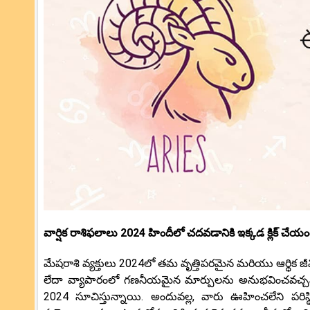
వార్షిక రాశిఫలాలు 2024 హిందీలో చదవడానికి ఇక్కడ క్లిక్ చేయం
మేషరాశి వ్యక్తులు 2024లో తమ వృత్తిపరమైన మరియు ఆర్థిక జ
లేదా వ్యాపారంలో గణనీయమైన మార్పులను అనుభవించవచ్చని,
2024 సూచిస్తున్నాయి. అందువల్ల, వారు ఊహించలేని పరి