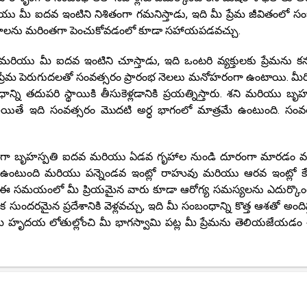
ు మీ ఐదవ ఇంటిని నిశితంగా గమనిస్తాడు, ఇది మీ ప్రేమ జీవితంలో సం
ంబంధాలను మరింతగా పెంచుకోవడంలో కూడా సహాయపడవచ్చు.
మరియు మీ ఐదవ ఇంటిని చూస్తాడు, ఇది ఒంటరి వ్యక్తులకు ప్రేమను కన
య ప్రేమ పెరుగుదలతో సంవత్సరం ప్రారంభ నెలలు మనోహరంగా ఉంటాయి. మీరి
్ని తదుపరి స్థాయికి తీసుకెళ్లడానికి ప్రయత్నిస్తారు. శని మరియు బృహ
 అయితే ఇది సంవత్సరం మొదటి అర్ధ భాగంలో మాత్రమే ఉంటుంది. సంవ
ని ఫలితంగా బృహస్పతి ఐదవ మరియు ఏడవ గృహాల నుండి దూరంగా మారడం వల
 ఉంటుంది మరియు పన్నెండవ ఇంట్లో రాహువు మరియు ఆరవ ఇంట్లో క
ది. ఈ సమయంలో మీ ప్రియమైన వారు కూడా ఆరోగ్య సమస్యలను ఎదుర్కొం
సుందరమైన ప్రదేశానికి వెళ్లవచ్చు, ఇది మీ సంబంధాన్ని కొత్త ఆశతో అందిస
మీ హృదయ లోతుల్లోంచి మీ భాగస్వామి పట్ల మీ ప్రేమను తెలియజేయడం