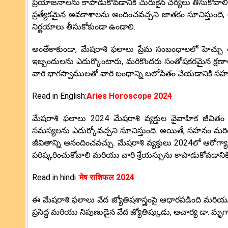
ప్రయోజనాలను కాపాడుకోవడానికి చురుకైన చర్యలు తీసుకోవాలి. ఈ
ప్రత్యేకమైన అవకాశాలను అందించవచ్చని జాతకం సూచిస్తుంది
నిర్ణయాలు తీసుకోకుండా ఉండాలి.
అంతేకాకుండా, మేషరాశి ఫలాలు ప్రేమ సంబంధాలలో హెచ్చు త
ఇబ్బందులను ఎదుర్కొంటారు, మరికొందరు సంతోషకరమైన క్షణా
వారి భాగస్వాములతో వారి బంధాన్ని బలోపేతం చేయడానికి స
Read in English:
Aries Horoscope 2024
మేషరాశి ఫలాలు 2024 మేషరాశి వ్యక్తుల వైవాహిక జీవితం గ
సమస్యలను ఎదుర్కోవచ్చని సూచిస్తుంది. అయితే, సహనం
జీవితాన్ని ఆనందించవచ్చు. మేషరాశి వ్యక్తులు 2024లో ఆరోగ్
పరిష్కరించుకోవాలి మరియు వారి శ్రేయస్సును కాపాడుకోవడానిక
Read in hindi :
मेष राशिफल 2024
ఈ మేషరాశి ఫలాలు వేద జ్యోతిషశాస్త్రంపై ఆధారపడింది మరియు
ప్రసిద్ధ మరియు నిపుణుడైన వేద జ్యోతిష్కుడు, ఆచార్య డా. మృగ