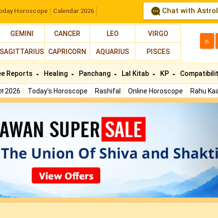
Chat with Astro
oday Horoscope
Calendar 2026
GEMINI
CANCER
LEO
VIRGO
த
SAGITTARIUS
CAPRICORN
AQUARIUS
PISCES
ee Reports
Healing
Panchang
Lal Kitab
KP
Compatibili
फल 2026
Today's Horoscope
Rashifal
Online Horoscope
Rahu Kaa
N