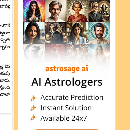
భావ్య
ుగొనే
ద్దరూ
స్పతి
త్సరం
్ల మీ
ేతువు
టారు.
్తుంది
 చాలా