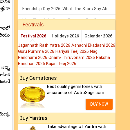
డానికి
్తుగా
Friendship Day 2026: What The Stars Say About Your Best Friend!
Mars Transit In Gemini: Embrace The Period Full Of Energy & Intelligence
Festivals
ధాలలో
Tarot Weekly Horoscope: 2 August To 8 August, 2026
మరియు
Festival 2026
Holidays 2026
Calendar 2026
Jagannath Rath Yatra 2026
Ashadhi Ekadashi 2026
Guru Purnima 2026
Hariyali Teej 2026
Nag
Panchami 2026
Onam/Thiruvonam 2026
Raksha
Bandhan 2026
Kajari Teej 2026
ొన్ని
వాహిక
Buy Gemstones
ెంటనే
Best quality gemstones with
assurance of AstroSage.com
BUY NOW
యొక్క
Buy Yantras
Take advantage of Yantra with