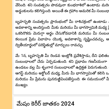
వేసింది. శని సంవత్సరం పొడవునా కుంభరాశిలో ఉంటాడు మరియ
అడ్డంకులను కలిగిస్తుంది. అయితే ఈ గ్రహాల అమరిక మీ స
బృహస్పతి సంవత్సరం ప్రారంభంలో మీ రాశిచక్రంలో ఉంటాడు 
అవకాశాన్ని అందిస్తుంది. మీకు మరియు మీ భాగస్వామికి మధ్
ఒకరినొకరు మెరుగ్గా అర్థం చేసుకోవడానికి మరియు మీ సంబంధాన
కలయిక ప్రేమ వివాహం యొక్క అవకాశాన్ని సృష్టించవచ్చు,
ద్వితీయార్థంలో పరిస్థితుల్లో మార్పులు రావచ్చు.
మే 1న, బృహస్పతి మీ రెండవ ఇంట్లోకి ప్రవేశిస్తాడు, దీ
సంబంధాలలో చేదు ఏర్పడుతుంది. శని ప్రభావం గణనీయంగా
ఉండటం వల్ల మీ శృంగార సంబంధాలలో ఉద్రిక్తత పెరుగుతుం
ఆగస్ట్ మరియు అక్టోబర్ మధ్య, మీరు మీ భాగస్వామితో కలిసి ఒక 
మరియు మీ ప్రేమను పునరుజ్జీవింపజేస్తుంది. ఈ సమయంలో 
ముఖ్యం.
మేషం కెరీర్ జాతకం 2024