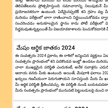
ఇంట్లో ఉంటాడు మరియు మీ ఐదవ మరియు తొమ్మిదవ ఇంటిపై
తెలివితేటలను ప్రోత్సహిస్తుంది. సమాచారాన్ని నిలుపుకున
ప్రయోజనకరంగా ఉంటుంది. ఏదేమైనప్పటికీ శని గ్రహం వల్ల 
మరియు పరీక్షలలో బాగా రాణించాలని నిర్ణయించుకోవడం ద్వ
సంచరించడం అనుకూలమైన స్థానం కాదు పోటీ పరీక్షలలో విజ
సిద్ధమవుతున్నట్లయితే మీ విజయావకాశాలను పెంచుకోవడానికి మీ
మేషం ఆర్థిక జాతకం 2024
ఈ సంవత్సరం 2024 ప్రకారం, ఈ రాశిలో జన్మించిన వ్యక్తులు ఏడా
సంవత్సరం ప్రారంభంలో శని పదకొండవ ఇంట్లో ఉండటం మరియు సంవ
చాలా ముఖ్యమైన పరిస్థితి ఎందుకంటే, అనేక సవాళ్లను ఎదు
ఆదాయ వనరు మీకు ఉంటుంది. అయితే, మేషరాశి ఫలాలు 2024 ప
ఖర్చులు గణనీయంగా పెరుగుతాయని సూచిస్తుంది. మీరు మీ ఖర
మీ ఆర్థిక పరిస్థితి క్షీణించవచ్చు. ఈ పరిస్థితి నుండి బయట
మీరు సంవత్సరం ప్రారంభంలో మునుపటి పెట్టుబడులపై మంచి ర