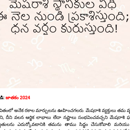
డి:
జాతకం 2024
ీవితంలో అనేక రకాల మార్పులను ఊహించగలరు. మేషరాశి వ్యక్తులు తమ వృత
 దీని వలన ఆర్థిక లాభాలు లేదా నష్టాలు సంభవించవచ్చని మేషరాశి 
స్థితులను ఎదుర్కోవటానికి తమను తాము సిద్ధం చేసుకోవాలి మరియు