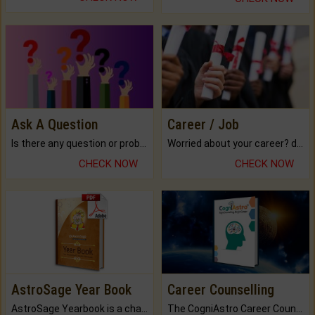
Ask A Question
Career / Job
Is there any question or problem lingering.
Worried about your career? don't know what is.
CHECK NOW
CHECK NOW
AstroSage Year Book
Career Counselling
AstroSage Yearbook is a channel to fulfill your dreams and destiny.
The CogniAstro Career Counselling Report is the most comprehensive report available on this topic.