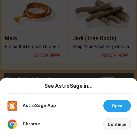
Mala
Jadi (Tree Roots)
Praise the Lord with Divine Energies of Mala.
Keep Your Place Holy with Jadi.
CHECK NOW
CHECK NOW
Buy Brihat Kundli
See AstroSage in...
250+ pages
Talk To
Chat With
Astrologer
Astrologer
BUY NOW
AstroSage App
Open
NEW
Chrome
Continue
Home
Shop
Call
Chat
Account