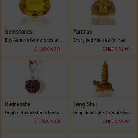
Gemstones
Yantras
Buy Genuine Gemstones at Best Prices.
Energised Yantras for You.
CHECK NOW
CHECK NOW
Rudraksha
Feng Shui
Original Rudraksha to Bless Your Way.
Bring Good Luck to your Place with Feng Shui.
CHECK NOW
CHECK NOW