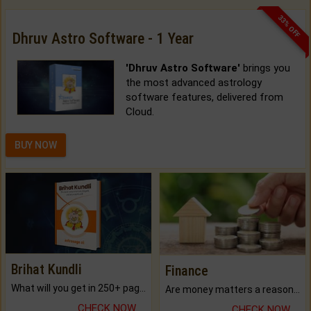
33% OFF
Dhruv Astro Software - 1 Year
'Dhruv Astro Software'
brings you
the most advanced astrology
software features, delivered from
Cloud.
BUY NOW
Brihat Kundli
Finance
What will you get in 250+ pages Colored Brihat Kundli.
Are money matters a reason for the dark-circles under your eyes?
CHECK NOW
CHECK NOW