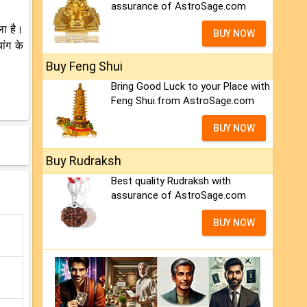
assurance of AstroSage.com
ला है।
BUY NOW
ांग के
Buy Feng Shui
Bring Good Luck to your Place with
Feng Shui.from AstroSage.com
BUY NOW
Buy Rudraksh
Best quality Rudraksh with
assurance of AstroSage.com
BUY NOW