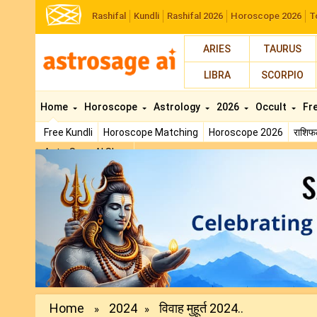
Rashifal
Kundli
Rashifal 2026
Horoscope 2026
T
ARIES
TAURUS
LIBRA
SCORPIO
Home
Horoscope
Astrology
2026
Occult
Fr
Free Kundli
Horoscope Matching
Horoscope 2026
राशि
AstroSage AI Shop
Previous
Home
2024
विवाह मुहूर्त 2024..
»
»