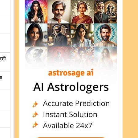
ोदशी
या