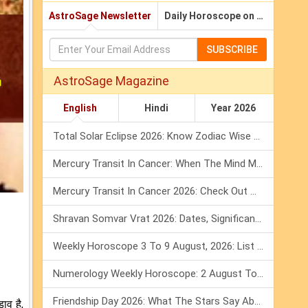
AstroSage Newsletter
Daily Horoscope on Email
SUBSCRIBE
AstroSage Magazine
English
Hindi
Year 2026
Total Solar Eclipse 2026: Know Zodiac Wise Prediction
Mercury Transit In Cancer: When The Mind Meets The Heart!
Mercury Transit In Cancer 2026: Check Out What It Brings For You
Shravan Somvar Vrat 2026: Dates, Significance & Rituals In August
Weekly Horoscope 3 To 9 August, 2026: List Of Fasts & Festivals
Numerology Weekly Horoscope: 2 August To 8 August, 2026
Friendship Day 2026: What The Stars Say About Your Best Friend!
ाव है,