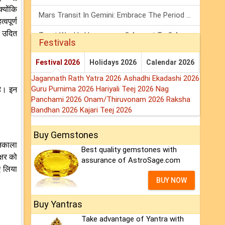
्योंकि
Mars Transit In Gemini: Embrace The Period Full Of Energy & Intelligence
वपूर्ण
ा उदित
Tarot Weekly Horoscope: 2 August To 8 August, 2026
Festivals
Shanivar Vrat 2026: Saturn Will Serve Justice In Sawan Month!
Festival 2026
Holidays 2026
Calendar 2026
Jagannath Rath Yatra 2026
Ashadhi Ekadashi 2026
Guru Purnima 2026
Hariyali Teej 2026
Nag
है। इन
Panchami 2026
Onam/Thiruvonam 2026
Raksha
Bandhan 2026
Kajari Teej 2026
Buy Gemstones
निकाला
Best quality gemstones with
्षर को
assurance of AstroSage.com
ए लिया
BUY NOW
Buy Yantras
Take advantage of Yantra with