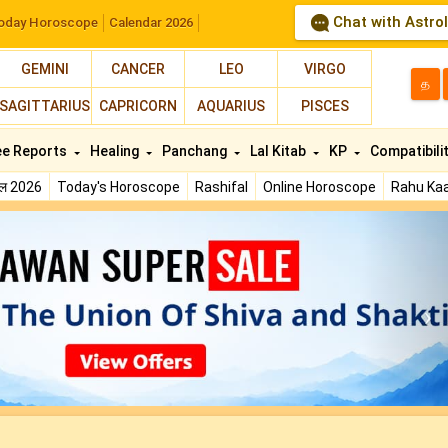
Chat with Astro
oday Horoscope
Calendar 2026
GEMINI
CANCER
LEO
VIRGO
த
SAGITTARIUS
CAPRICORN
AQUARIUS
PISCES
ee Reports
Healing
Panchang
Lal Kitab
KP
Compatibili
फल 2026
Today's Horoscope
Rashifal
Online Horoscope
Rahu Kaa
N