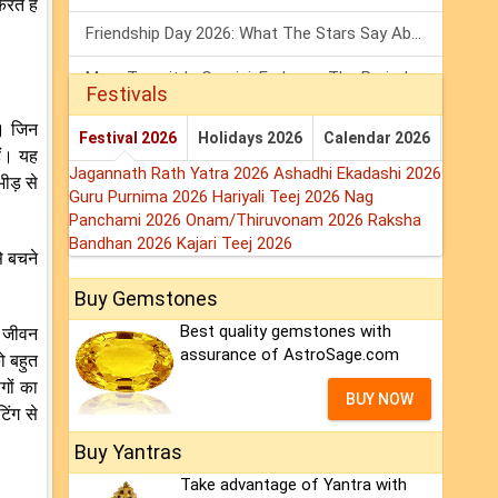
ते हैं
Friendship Day 2026: What The Stars Say About Your Best Friend!
Mars Transit In Gemini: Embrace The Period Full Of Energy & Intelligence
Festivals
Tarot Weekly Horoscope: 2 August To 8 August, 2026
ं। जिन
Festival 2026
Holidays 2026
Calendar 2026
ैं। यह
Jagannath Rath Yatra 2026
Ashadhi Ekadashi 2026
भीड़ से
Guru Purnima 2026
Hariyali Teej 2026
Nag
Panchami 2026
Onam/Thiruvonam 2026
Raksha
Bandhan 2026
Kajari Teej 2026
े बचने
Buy Gemstones
Best quality gemstones with
े जीवन
assurance of AstroSage.com
ो बहुत
गों का
BUY NOW
टिंग से
Buy Yantras
Take advantage of Yantra with