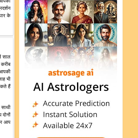
 आपकी
रदर्शन
पार के
ें साल
े करीब
ग आपकी
लाह भी
ते हैं
े साथी
 दोनों
ंबर आप