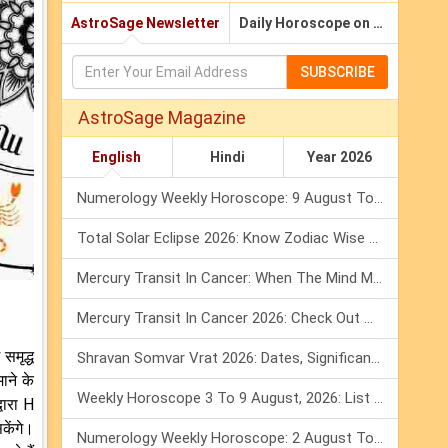
AstroSage Newsletter
Daily Horoscope on Email
SUBSCRIBE
AstroSage Magazine
English
Hindi
Year 2026
Numerology Weekly Horoscope: 9 August To 15 August, 2026
Total Solar Eclipse 2026: Know Zodiac Wise Prediction
Mercury Transit In Cancer: When The Mind Meets The Heart!
Mercury Transit In Cancer 2026: Check Out What It Brings For You
समृद्ध
Shravan Somvar Vrat 2026: Dates, Significance & Rituals In August
ाने के
Weekly Horoscope 3 To 9 August, 2026: List Of Fasts & Festivals
वारा H
केंगे।
Numerology Weekly Horoscope: 2 August To 8 August, 2026