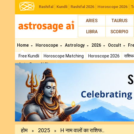
Rashifal
Kundli
Rashifal 2026
Horoscope 2026
T
ARIES
TAURUS
LIBRA
SCORPIO
Home
Horoscope
Astrology
2026
Occult
Fr
Free Kundli
Horoscope Matching
Horoscope 2026
राशि
AstroSage AI Shop
Previous
होम
2025
H नाम वालों का राशिफ..
»
»