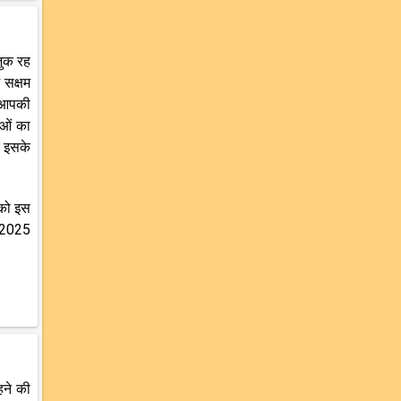
ज़ुक रह
 सक्षम
ं आपकी
ाओं का
र इसके
पको इस
ल 2025
हने की