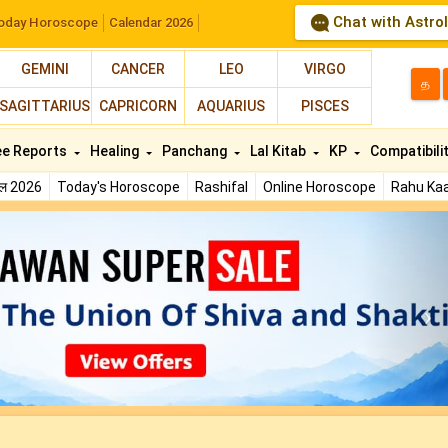
Chat with Astro
oday Horoscope
Calendar 2026
GEMINI
CANCER
LEO
VIRGO
த
SAGITTARIUS
CAPRICORN
AQUARIUS
PISCES
ee Reports
Healing
Panchang
Lal Kitab
KP
Compatibili
फल 2026
Today's Horoscope
Rashifal
Online Horoscope
Rahu Kaa
N