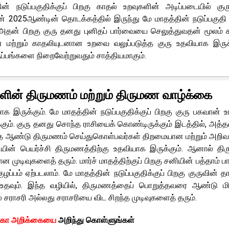
் நடுப்பகுதிக்குப் பிறகு காதல் உறவுகளின் அடிப்படையில் குர
லன் 2025ஆண்டின் தொடக்கத்தில் இருந்து மே மாதத்தின் நடுப்பகுத
, அதன் பிறகு குரு தனது புனிதப் பார்வையை செலுத்துவதன் மூலம் 
் மற்றும் காதலியுடனான உறவை வலுப்படுத்த குரு உதவியாக இருக்
ுப்பங்களை நிறைவேற்றுவதும் சாத்தியமாகும்.
ளின் திருமணம் மற்றும் திருமண வாழ்க்கை
க இருக்கும். மே மாதத்தின் நடுப்பகுதிக்குப் பிறகு குரு பகவான் உ
ாதிக்கும். குரு தனது சொந்த ராசியைக் கொண்டிருக்கும் இடத்தில், அத
ந்த ஆண்டு திருமணம் செய்துகொள்பவர்கள் திறமையான மற்றும் அறிவா
ன் பெயர்ச்சி திருமணத்திற்கு உதவியாக இருக்கும். ஆனால் த
ுடிவுகளைத் தரும். மார்ச் மாதத்திற்குப் பிறகு சனியின் பத்தாம் ப
ழப்பம் ஏற்படலாம். மே மாதத்தின் நடுப்பகுதிக்குப் பிறகு குருவின் தா
உதவும். இந்த வழியில், திருமணத்தைப் பொறுத்தவரை ஆண்டு மி
சராசரி அல்லது சராசரியை விட சிறந்த முடிவுகளைத் தரும்.
ோகா அறிக்கையை
அறிந்து கொள்ளுங்கள்