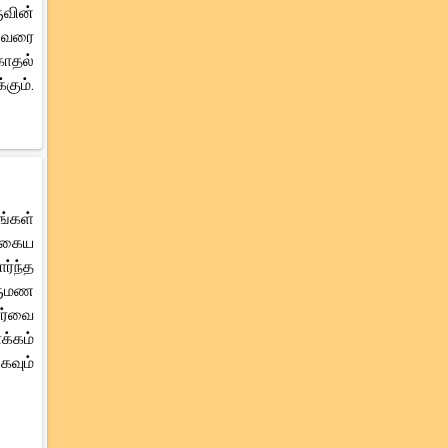
ுவின்
ி வரை
காதல்
கும்.
ங்கள்
்தகைய
ர்ந்த
ிருமண
ார்வை
க்கம்
கவும்