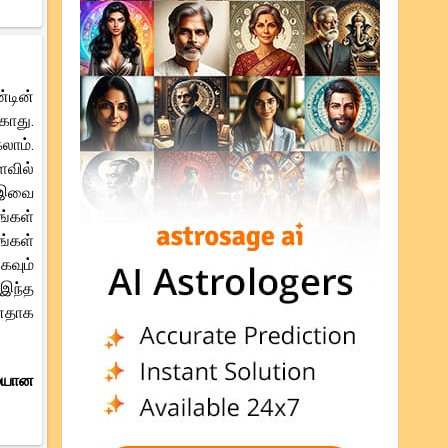
டின்
காது.
லாம்.
ளவில்
, இவை
ங்கள்
ங்கள்
வும்
 இந்த
னதாக
மையான