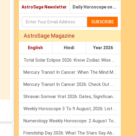
AstroSage Newsletter
Daily Horoscope on Email
SUBSCRIBE
AstroSage Magazine
English
Hindi
Year 2026
Total Solar Eclipse 2026: Know Zodiac Wise Prediction
Mercury Transit In Cancer: When The Mind Meets The Heart!
Mercury Transit In Cancer 2026: Check Out What It Brings For You
Shravan Somvar Vrat 2026: Dates, Significance & Rituals In August
Weekly Horoscope 3 To 9 August, 2026: List Of Fasts & Festivals
Numerology Weekly Horoscope: 2 August To 8 August, 2026
Friendship Day 2026: What The Stars Say About Your Best Friend!