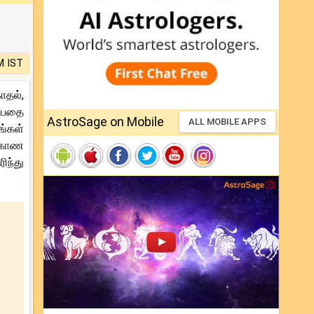
M IST
ாதல்,
ன்பதை
AstroSage on Mobile
ALL MOBILE APPS
ங்கள்
ு காண
ிந்து