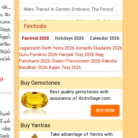
 விட,
Mars Transit In Gemini: Embrace The Period Full Of Energy & Intelligence
ே, மே
வனமாக
Tarot Weekly Horoscope: 2 August To 8 August, 2026
Festivals
பிறகு
Shanivar Vrat 2026: Saturn Will Serve Justice In Sawan Month!
்னும்
Festival 2026
Holidays 2026
Calendar 2026
்கனவே
Jagannath Rath Yatra 2026
Ashadhi Ekadashi 2026
ிடும்
Guru Purnima 2026
Hariyali Teej 2026
Nag
ையில்
Panchami 2026
Onam/Thiruvonam 2026
Raksha
Bandhan 2026
Kajari Teej 2026
்!
Buy Gemstones
Best quality gemstones with
assurance of AstroSage.com
BUY NOW
்டின்
்டில்
Buy Yantras
 மற்ற
Take advantage of Yantra with
றார்.