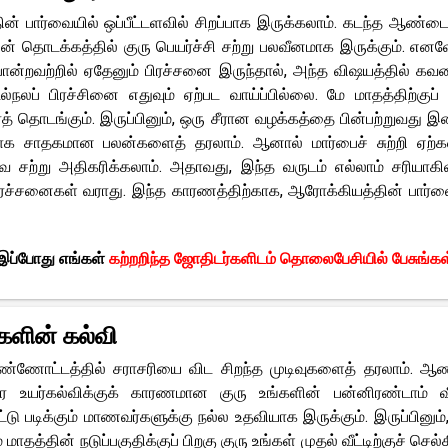
் பார்வையில் ஒப்பீட்டளவில் சிறப்பாக இருக்கலாம். கடந்த ஆண்டை
ின் தொடக்கத்தில் குரு பெயர்ச்சி சற்று பலவீனமாக இருக்கும். எனவ
ப்பு போன்றவற்றில் ஏதேனும் பிரச்சனை இருந்தால், அந்த விஷயத்தில் க
ப் பிரச்சினை எதுவும் ஏற்பட வாய்ப்பில்லை. மே மாதத்திற்குப் 
் தொடங்கும். இருப்பினும், ஒரு சீரான வழக்கத்தை பின்பற்றுவது இன
வாக சாதகமான பலன்களைத் தரலாம். ஆனால் மார்பைச் சுற்றி ஏற
அவை சற்று அதிகரிக்கலாம். அதாவது, இந்த வருடம் எல்லாம் சரியாகிவ
பிரச்சனைகள் வராது. இந்த காரணத்திற்காக, ஆரோக்கியத்தின் பார்வ
, இப்போது எங்கள்
கற்றறிந்த ஜோதிடர்களிடம் தொலைபேசியில் பேசுங்கள
களின் கல்வி
கண்ணோட்டத்தில் சராசரியை விட சிறந்த முடிவுகளைத் தரலாம். ஆண
ை உயர்கல்விக்குக் காரணமான குரு உங்களின் பன்னிரண்டாம் வீட
்டு படிக்கும் மாணவர்களுக்கு நல்ல உதவியாக இருக்கும். இருப்பினும்,
்தின் நடுப்பகுதிக்குப் பிறகு குரு உங்கள் முதல் வீட்டிற்குச் செல்கி