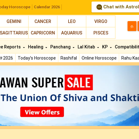
Chat with Astro
oday Horoscope
Calendar 2026
GEMINI
CANCER
LEO
VIRGO
த
SAGITTARIUS
CAPRICORN
AQUARIUS
PISCES
ee Reports
Healing
Panchang
Lal Kitab
KP
Compatibili
फल 2026
Today's Horoscope
Rashifal
Online Horoscope
Rahu Kaa
N