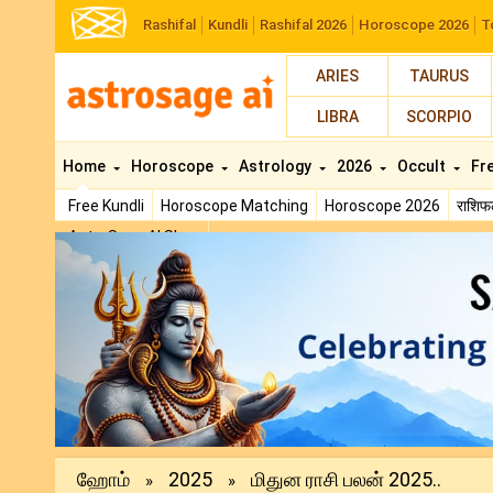
Rashifal
Kundli
Rashifal 2026
Horoscope 2026
T
ARIES
TAURUS
LIBRA
SCORPIO
Home
Horoscope
Astrology
2026
Occult
Fr
Free Kundli
Horoscope Matching
Horoscope 2026
राशि
AstroSage AI Shop
Previous
ஹோம்
2025
மிதுன ராசி பலன் 2025..
»
»