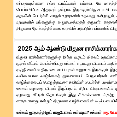
ஏற்படுவதற்கான நல்ல வாய்ப்புகள் உள்ளன. மே மாதத்தின
பெயர்ச்சியின் ஆதரவும் நன்றாக இருக்கும்.மிதுன ராசி ப
குருவின் பெயர்ச்சி காதல் உறவுகளில் உதவாது என்றாலும்
உறவுகளில் உங்களுக்கு அனுகூலத்தைத் தருவார். காதலன
திருமண நோக்கத்திற்காக காதலில் ஈடுபடும் நபர்களின் விர
2025 ஆம் ஆண்டு மிதுன ராசிக்காரர்க
மிதுன ராசிக்காரர்களுக்கு இந்த வருடம் மிகவும் உதவிகரமா
முதல் வீட்டில் பெயர்ச்சிப்பது உங்கள் ஏழாவது வீட்டைப் ப
சூழ்நிலையில் திருமண வாய்ப்புகள் வலுவாக இருக்கும். இ
வலிமையான வாழ்க்கைத் துணையைப் பெறுவார்கள். சனியி
வாழ்க்கையைப் பொறுத்தவரை சனியின் பெயர்ச்சி பலவீனமான ம
உங்கள் ஏழாவது வீட்டில் இருப்பதால், சிறிய விஷயங்களில் கு
ஏழாவது வீட்டில் தொடங்கும் இது சிக்கல்களை அகற்ற 
சாதகமானது என்றும் திருமண வாழ்க்கையின் அடிப்படையில் 
உங்கள் ஜாதகத்திலும் ராஜயோகம் உள்ளதா? உங்கள்
ராஜ ய