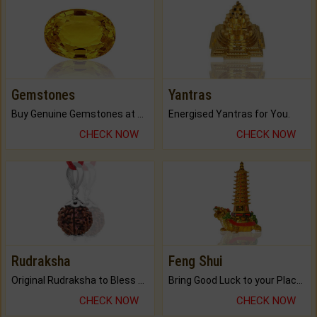
Gemstones
Yantras
Buy Genuine Gemstones at Best Prices.
Energised Yantras for You.
CHECK NOW
CHECK NOW
Rudraksha
Feng Shui
Original Rudraksha to Bless Your Way.
Bring Good Luck to your Place with Feng Shui.
CHECK NOW
CHECK NOW