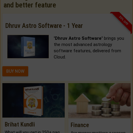
and better feature
33% OFF
Dhruv Astro Software - 1 Year
'Dhruv Astro Software'
brings you
the most advanced astrology
software features, delivered from
Cloud.
BUY NOW
Brihat Kundli
Finance
What will you get in 250+ pages Colored Brihat Kundli.