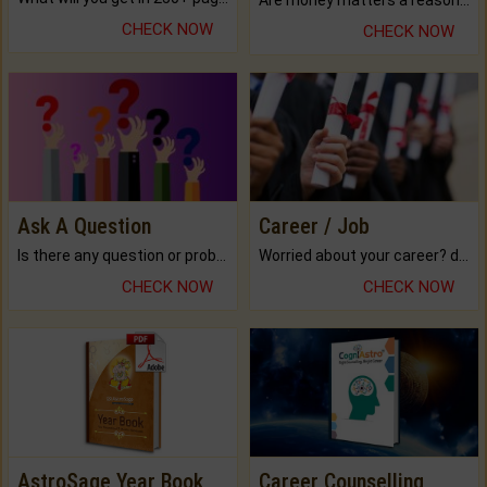
Are money matters a reason for the dark-circles under your eyes?
CHECK NOW
CHECK NOW
Ask A Question
Career / Job
Is there any question or problem lingering.
Worried about your career? don't know what is.
CHECK NOW
CHECK NOW
AstroSage Year Book
Career Counselling