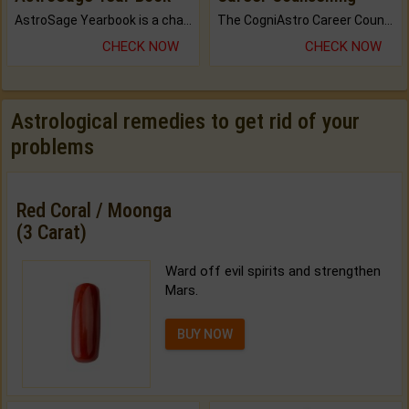
AstroSage Yearbook is a channel to fulfill your dreams and destiny.
The CogniAstro Career Counselling Report is the most comprehensive report available on this topic.
CHECK NOW
CHECK NOW
Astrological remedies to get rid of your
problems
Red Coral / Moonga
(3 Carat)
Ward off evil spirits and strengthen
Mars.
BUY NOW