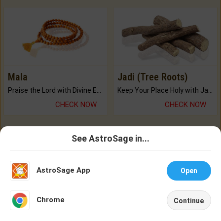
Mala
Jadi (Tree Roots)
Praise the Lord with Divine Energies of Mala.
Keep Your Place Holy with Jadi.
CHECK NOW
CHECK NOW
See AstroSage in...
Buy Brihat Kundli
Talk To
Chat With
250+ pages
Astrologer
Astrologer
AstroSage App
Open
BUY NOW
NEW
Chrome
Continue
Home
Shop
Call
Chat
Account