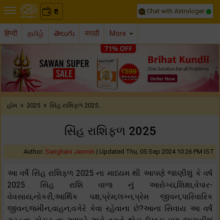
Chat with Astrologer
0
₹
हिन्दी
தமிழ்
తెలుగు
मराठी
More
Previous
Nex
»
»
હોમ
2025
સિંહ રાશિફળ 2025..
સિંહ રાશિફળ 2025
Author:
Sanghani Jasmin
|
Updated Thu, 05 Sep 2024 10:26 PM IST
આ વર્ષે સિંહ રાશિફળ 2025 ના માધ્યમ થી આપણે જાણીશું કે વર્ષ
2025 સિંહ રાશિ વાળા નું આરોગ્ય,શિક્ષા,વેપાર-
વેવસાય,નોકરી,આર્થિક પક્ષ,પ્રેમ,લગ્ન,પ્રેમ જીવન,પારિવારિક
જીવન,જમીન,વાહન,વગેરે કેવા રહેવાના છે?આના સિવાય આ વર્ષે