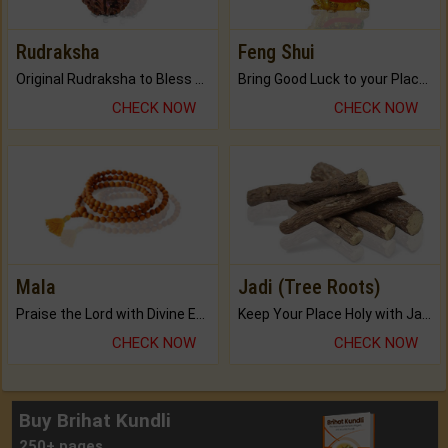
Rudraksha
Feng Shui
Original Rudraksha to Bless Your Way.
Bring Good Luck to your Place with Feng Shui.
CHECK NOW
CHECK NOW
Mala
Jadi (Tree Roots)
Praise the Lord with Divine Energies of Mala.
Keep Your Place Holy with Jadi.
CHECK NOW
CHECK NOW
Buy Brihat Kundli
250+ pages