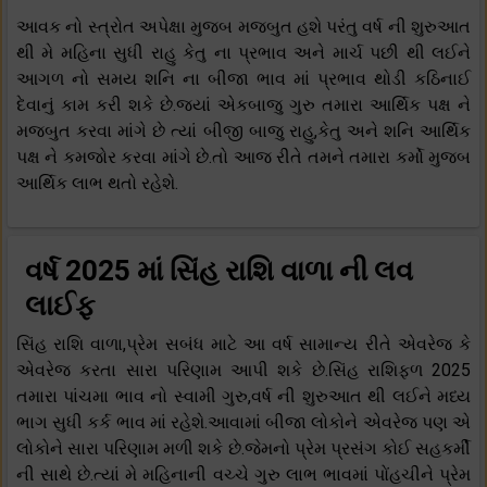
આવક નો સ્ત્રોત અપેક્ષા મુજબ મજબુત હશે પરંતુ વર્ષ ની શુરુઆત
થી મે મહિના સુધી રાહુ કેતુ ના પ્રભાવ અને માર્ચ પછી થી લઈને
આગળ નો સમય શનિ ના બીજા ભાવ માં પ્રભાવ થોડી કઠિનાઈ
દેવાનું કામ કરી શકે છે.જ્યાં એકબાજુ ગુરુ તમારા આર્થિક પક્ષ ને
મજબુત કરવા માંગે છે ત્યાં બીજી બાજુ રાહુ,કેતુ અને શનિ આર્થિક
પક્ષ ને કમજોર કરવા માંગે છે.તો આજ રીતે તમને તમારા કર્મો મુજબ
આર્થિક લાભ થતો રહેશે.
વર્ષ 2025 માં સિંહ રાશિ વાળા ની લવ
લાઈફ
સિંહ રાશિ વાળા,પ્રેમ સબંધ માટે આ વર્ષ સામાન્ય રીતે એવરેજ કે
એવરેજ કરતા સારા પરિણામ આપી શકે છે.સિંહ રાશિફળ 2025
તમારા પાંચમા ભાવ નો સ્વામી ગુરુ,વર્ષ ની શુરુઆત થી લઈને મધ્ય
ભાગ સુધી કર્ક ભાવ માં રહેશે.આવામાં બીજા લોકોને એવરેજ પણ એ
લોકોને સારા પરિણામ મળી શકે છે.જેમનો પ્રેમ પ્રસંગ કોઈ સહકર્મી
ની સાથે છે.ત્યાં મે મહિનાની વચ્ચે ગુરુ લાભ ભાવમાં પોંહચીને પ્રેમ