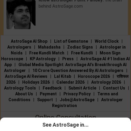
behind AstroSage.com
AstroSage AI Shop
|
List of Gemstone
|
World Clock
|
Astrologers
|
Mahadasha
|
Zodiac Signs
|
Astrologer in
Noida
|
Free Kundli Match
|
Free Kundli
|
Moon Sign
Horoscope
|
KP Astrology
|
Press
|
AstroSage AI #1 Indian AI
App
|
Global Media Spotlight: AstroSage AI’s Breakthrough AI
Astrologer
|
10 Crore Question Answered By AI Astrologers
|
AstroSage AI Reviews
|
Lal Kitab
|
Horoscope 2026
|
राशिफल
2026
|
Holidays 2026
|
Calendar 2026
|
Astrology 2026
|
Astrology Tools
|
Feedback
|
Submit Article
|
Contact Us
|
About Us
|
Payment
|
Privacy Policy
|
Terms and
Conditions
|
Support
|
Jobs@AstroSage
|
Astrologer
Registration
Online Consultation
See AstroSage in...
Talk to Astrologers
|
Chat with Astrologer
|
Online Astrology
Talk To
Chat With