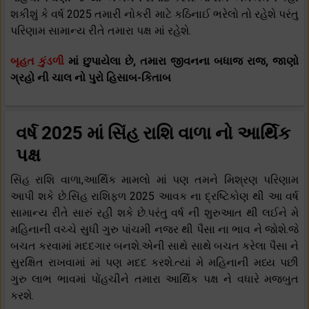
શકીશું કે વર્ષ 2025 તમારી નોકરી માટે કઠિનાઈ ભરેલો તો રહેશે પરંતુ
પરિણામ સામાન્ય રીતે તમારા પક્ષ માં રહેશે.
બૃહત કુંડળી
માં છુપાયેલા છે, તમારા જીવનના બધાજ રાજ, જાણો
ગ્રહો ની ચાલ નો પુરો હિસાબ-કિતાબ
વર્ષ 2025 માં સિંહ રાશિ વાળા નો આર્થિક
પક્ષ
સિંહ રાશિ વાળા,આર્થિક મામલો માં પણ તમને મિશ્રણ પરિણામ
આપી શકે છે.સિંહ રાશિફળ 2025 આવક ના દ્રષ્ટિકોણ થી આ વર્ષ
સામાન્ય રીતે સારું રહી શકે છે.પરંતુ વર્ષ ની શુરુઆત થી લઈને મે
મહિનાની વચ્ચે સુધી ગુરુ પાંચમી નજર થી પૈસા ના ભાવ ને જોશે.જે
બચત કરવામાં મદદગાર બનશે.એની સાથે સાથે બચત કરેલા પૈસા ને
સુરક્ષિત રાખવામાં માં પણ મદદ કરશે.ત્યાં મે મહિનાની મધ્ય પછી
ગુરુ લાભ ભાવમાં પોંહચીને તમારા આર્થિક પક્ષ ને વધારે મજબુત
કરશે.