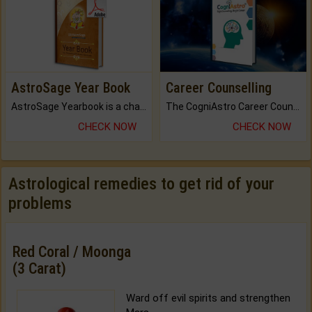
AstroSage Year Book
Career Counselling
AstroSage Yearbook is a channel to fulfill your dreams and destiny.
The CogniAstro Career Counselling Report is the most comprehensive report available on this topic.
CHECK NOW
CHECK NOW
Astrological remedies to get rid of your
problems
Red Coral / Moonga
(3 Carat)
Ward off evil spirits and strengthen