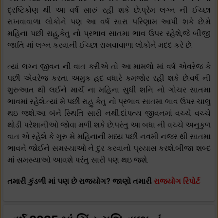
દ્રષ્ટિકોણ થી આ વર્ષ સારું રહી શકે છે.પ્રેમ લગ્ન ની ઈચ્છા
રાખવાવાળા લોકોને પણ આ વર્ષ સારા પરિણામ આપી શકે છે.મે
મહિના પછી રાહુ,કેતુ નો પ્રભાવ સાતમા ભાવ ઉપર રહેશે,જે બીજી
જાતિ માં લગ્ન કરવાની ઈચ્છા રાખવાવાળા લોકોને મદદ કરે છે.
ત્યાં લગ્ન જીવન ની વાત કરીએ તો આ મામલો માં વર્ષ એવરેજ કે
પછી એવરેજ કરતા અમુક હદ વધારે કમજોર રહી શકે છે.વર્ષ ની
શુરુઆત થી લઈને માર્ચ ના મહિના સુધી શનિ નો ગોચર સાતમા
ભાવમાં રહેશે.ત્યાં મે પછી રાહુ કેતુ નો પ્રભાવ સાતમા ભાવ ઉપર ચાલુ
થઇ જશે.આ બંને સ્થિતિ સારી નથી.દાંપત્ય જીવનમાં વચ્ચે વચ્ચે
થોડી પરેશાનીઓ જોવા મળી શકે છે.પરંતુ આ બધા ની વચ્ચે અનુકુળ
વાત એ રહેશે કે ગુરુ મે મહિનાની મધ્ય પછી નવમી નજર થી સાતમા
ભાવને જોઈને સમસ્યાઓ ને દુર કરવાનો પ્રયાસ કરશે.બીજા શબ્દ
માં સમસ્યાઓ આવશે પરંતુ સારી પણ થઇ જશે.
તમારી કુંડળી માં પણ છે રાજયોગ? જાણો તમારી
રાજયોગ રિપોર્ટ