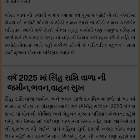
નો યોગ નથી.
ચોથા ભાવ નો સ્વામી મંગળ આખા વર્ષ મુજબ જોઈએ તો એવરેજ
લેવલ નો સપોર્ટ એટલે કે થોડો સમય સારો તો થોડો સમય કમજોર
પરિણામ આપી શકે છે.તો બીજા ગ્રહ પાસેથી પણ આવુજ પરિણામ
મળી શકે છે કારણકે ગ્રહ નો નહિ તો વિરોધ કરી રહ્યા છો કે નહિ તો
સપોર્ટ.એવામાં અમે કહી શકીએ છીએ કે પારિવારિક જીવન તમારા
કર્મો મુજબ પોતાના પરિણામ આપે છે.
વર્ષ 2025 માં સિંહ રાશિ વાળા ની
જમીન,ભવન,વાહન સુખ
સિંહ રાશિ વાળા,જમીન અને ભવન સાથે સબંધિત મામલો માં આ વર્ષ
સામાન્ય લેવલ ના પરિણામ આપી શકે છે.સિંહ રાશિફળ 2025 બીજા
શબ્દ માં પોતાની કોશિશ અને મેહનત મુજબ પરિણામ મેળવતા રહેશે
પરંતુ આ વિષય માં કોઈપણ પ્રકારના રિસ્ક નહિ લેવા જોઈએ.વર્ષ
ની શુરુઆત થી લઈને માર્ચ મહિના સુધી દસમી નજર ચોથા ભાવ
ઉપર રહેશે.આ કમજોર વાત છે પરંતુ ગુરુ ની નજર પણ રહેશે એ