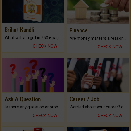
Brihat Kundli
Finance
What will you get in 250+ pages Colored Brihat Kundli.
Are money matters a reason for the dark-circles under your eyes?
CHECK NOW
CHECK NOW
Ask A Question
Career / Job
Is there any question or problem lingering.
Worried about your career? don't know what is.
CHECK NOW
CHECK NOW