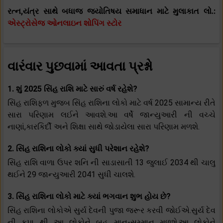
રત્ન,યંત્ર સાથે બધાજ જ્યોતિષય સમાધાન માટે મુલાકાત લો.:
એસ્ટ્રોસેજ ઓનલાઇન શોપિંગ સ્ટોર
વારંવાર પુછવામાં આવતા પ્રશ્નો
1. શું 2025 સિંહ રાશિ માટે સારું વર્ષ રહેશે?
સિંહ રાશિફળ મુજબ સિંહ રાશિના લોકો માટે વર્ષ 2025 સામાન્ય રીતે
સારા પરિણામ લઈને આવશે.આ વર્ષે જાન્યુઆરી ની વચ્ચે
નાણાં,કારકિર્દી અને શિક્ષા સાથે જોડાયેલા સારા પરિણામ મળશે.
2. સિંહ રાશિના લોકો ક્યાં સુધી પરેશાન રહેશે?
સિંહ રાશિ વાળા ઉપર શનિ ની સાડાસાતી 13 જુલાઈ 2034 થી ચાલુ
થઈને 29 જાન્યુઆરી 2041 સુધી ચાલશે.
3. સિંહ રાશિના લોકો માટે ક્યાં ભગવાન શુભ હોય છે?
સિંહ રાશિના લોકોએ સુર્ય દેવની પુજા જરૂર કરવી જોઈએ.સુર્ય દેવ
ની કૃપા થી આ લોકોને બહુ માન-સમ્માન મળશે.આ લોકોને