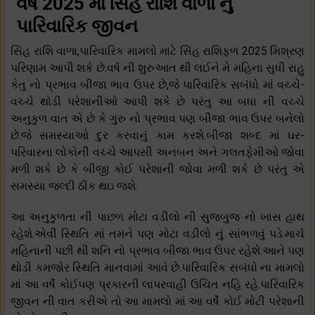
વર્ષ 2025 માં સિંહ રાશિ વાળા નું
પારિવારિક જીવન
સિંહ રાશિ વાળા,પારિવારિક મામલો માટે સિંહ રાશિફળ 2025 મિશ્રણ
પરિણામ આપી શકે છે.વર્ષ ની શુરુઆત થી લઈને મે મહિના સુધી રાહુ
કેતુ નો પ્રભાવ બીજા ભાવ ઉપર છે,જે પારિવારિક સબંધો માં વચ્ચે-
વચ્ચે થોડી પરેશાનીઓ આપી શકે છે પરંતુ આ બધા ની વચ્ચે
અનુકુળ વાત એ છે કે ગુરુ નો પ્રભાવ પણ બીજા ભાવ ઉપર બનેલો
છે.જે સમસ્યાઓ દુર કરવાનું કામ કરશે.બીજા શબ્દ માં ઘર-
પરિવારના લોકોની વચ્ચે આપસી અનબન અને ગલતફેમીઓ જોવા
મળી શકે છે કે બીજી કોઈ પરેશાની જોવા મળી શકે છે પરંતુ એ
સમસ્યા જલ્દી ઠીક થઇ જશે.
આ અનુકુળતા ની પાછળ મોટા વડીલો ની સુજબુજ નો ખાસ હાથ
રહેશે.એવી સ્થિતિ માં તમને પણ મોટા વડીલો નું સાંભળવું પડે.માર્ચ
મહિનાની પછી થી શનિ નો પ્રભાવ બીજા ભાવ ઉપર રહેશે.આને પણ
થોડી કમજોર સ્થિતિ માનવામાં આવે છે.પારિવારિક સબંધો ના મામલો
માં આ વર્ષે કોઈપણ પ્રકારની લાપરવાહી ઉચિત નહિ રહે.પારિવારિક
જીવન ની વાત કરીએ તો આ મામલો માં આ વર્ષે કોઈ મોટી પરેશાની