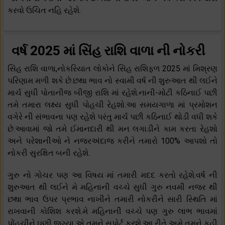
કરવો ઉચિત નહિ રહેશે.
વર્ષ 2025 માં સિંહ રાશિ વાળા ની નોકરી
સિંહ રાશિ વાળા,નોકરિયાત લોકોને સિંહ રાશિફળ 2025 માં મિશ્રણ
પરિણામ મળી શકે છે.છથા ભાવ નો સ્વામી વર્ષ ની શુરુઆત થી લઈને
માર્ચ સુધી પોતાનીજ બીજી રાશિ માં રહેશે.નાની-મોટી કઠિનાઈ પછી
તમે તમારા લક્ષ્ય સુધી પોહચી રેહશો.આ સમયગાળા માં પ્રમોશન
વગેરે ની સંભાવના પણ રહેશે પરંતુ માર્ચ પછી કઠિનાઈ થોડી વધી શકે
છે.આવામાં જો તમે ઈમાનદારી થી મન લગાડીને કામ કરતા રેહશો
અને પરેશાનીઓ ને નજરઅંદાજ કરીને તમારો 100% આપશો તો
નોકરી સુરક્ષિત બની રહેશે.
ગુરુ નો ગોચર પણ આ વિષય માં તમારી મદદ કરતો રહેશે.વર્ષ ની
શુરુઆત થી લઈને મે મહિનાની વચ્ચે સુધી ગુરુ નવમી નજર થી
છથા ભાવ ઉપર પ્રભાવ નાખીને તમારી નોકરીને સારી સ્થિતિ માં
રાખવાની કોશિશ કરશે.મે મહિનાની વચ્ચે પણ ગુરુ લાભ ભાવમાં
પોંહચીને ઘણી જગ્યા એ તમને સપોર્ટ કરશે.આ રીતે અમે તમને કહી