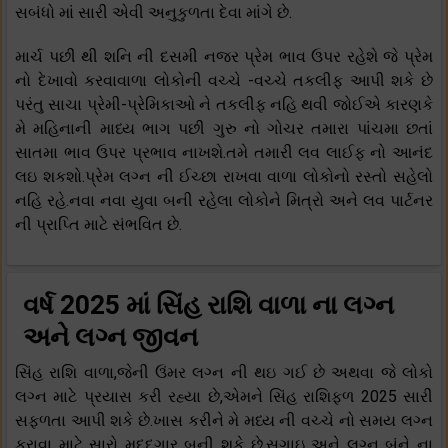
સબંધો માં સારી એવી અનુકુળતા દેવા માંગે છે.
માર્ચ પછી થી શનિ ની દસમી નજર પ્રેમ ભાવ ઉપર રહેશે જે પ્રેમ
નો દેખાવો કરવાવાળા લોકોની વચ્ચે -વચ્ચે તકલીફ આપી શકે છે
પરંતુ સાચા પ્રેમી-પ્રેમિકાઓ ને તકલીફ નહિ થવી જોઈએ કારણકે
મે મહિનાની માધ્ય ભાગ પછી ગુરુ નો ગોચર તમારા પાંચમા છતાં
સાતમા ભાવ ઉપર પ્રભાવ નાખશે.તમે તમારી લવ લાઈફ નો આનંદ
લઇ શકશો.પ્રેમ લગ્ન ની ઈચ્છા રાખવા વાળા લોકોનો રસ્તો સહેલો
નહિ રહે.નવા નવા યુવા બની રહેલા લોકોને મિત્રો અને લવ પાર્ટનર
ની પ્રાપ્તિ માટે સંભવિત છે.
વર્ષ 2025 માં સિંહ રાશિ વાળા ના લગ્ન
અને લગ્ન જીવન
સિંહ રાશિ વાળા,જેની ઉંમર લગ્ન ની થઇ ગઈ છે અથવા જે લોકો
લગ્ન માટે પ્રયાસ કરી રહ્યા છે,એમને સિંહ રાશિફળ 2025 સારી
સફળતા આપી શકે છે.ખાસ કરીને મે મધ્ય ની વચ્ચે નો સમય લગ્ન
કરાવા માટે સારો મદદગાર બની શકે છે.સગાઇ અને લગ્ન બંને ના