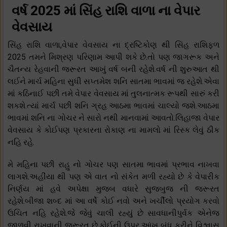
વર્ષ 2025 માં સિંહ રાશિ વાળા ના વેપાર
વેવસાય
સિંહ રાશિ વાળા,વેપાર વેવસાય ના દ્રષ્ટિકોણ થી સિંહ રાશિફળ
2025 તમને મિશ્રણ પરિણામ આપી શકે છે.તો પણ જાગરૂક અને
ચૈતન્ય રેહવાની જરૂરત આખું વર્ષ બની રહેશે.વર્ષ ની શુરુઆત થી
લઈને માર્ચ મહિના સુધી સપ્તમેશ શનિ સાતમા ભાવમાં જ રહેશે.એવા
માં કઠિનાઈ પછી તમે વેપાર વેવસાય માં તુલનાત્મક રૂપથી સારું કરી
શકશે.ત્યાં માર્ચ પછી શનિ ગ્રહ આઠમા ભાવમાં ચાલ્યો જશે.આઠમા
ભાવમાં શનિ ના ગોચર ને સારો નથી માનવામાં આવતો.લિહાજા વેપાર
વેવસાય કે કોઈપણ પ્રકારના રોકાણ ના મામલો માં રિસ્ક લેવું ઠીક
નહિ રહે.
મે મહિના પછી રાહુ નો ગોચર પણ સાતમા ભાવમાં પ્રભાવ નાખવા
લાગશે.અહીંયા થી પણ એ વાત નો સંકેત મળી રહ્યો છે કે વેપારીક
નિર્ણય માં હવે અપેક્ષા મુજબ વધારે સુજ્બુજ ની જરૂરત
રહેશે.બીજા શબ્દ માં આ વર્ષે કોઈ નવો અને ખર્ચીલો પ્રયોગ કરવો
ઉચિત નહિ રહેશે.જે જેવું ચાલી રહ્યું છે સાવધાનીપુર્વક એનેજ
જાળવી રાખવાની જરૂરત છે.કોઈની ઉપર આંખ બંધ કરીને વિશ્વાસ