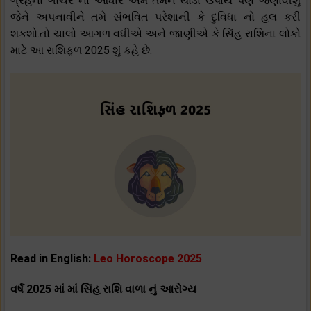
ગ્રહના ગોચર ના આધારે અમે તમને થોડા ઉપાય પણ જણાવીશું
જેને અપનાવીને તમે સંભવિત પરેશાની કે દુવિધા નો હલ કરી
શકશો.તો ચાલો આગળ વધીએ અને જાણીએ કે સિંહ રાશિના લોકો
માટે આ રાશિફળ 2025 શું કહે છે.
Read in English:
Leo Horoscope 2025
વર્ષ 2025 માં માં સિંહ રાશિ વાળા નું આરોગ્ય