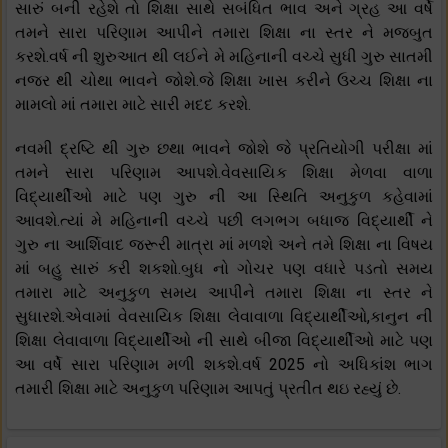
સારું બની રહેશે તો શિક્ષા સાથે સબંધિત ભાવ અને ગ્રહ આ વર્ષે
તમને સારા પરિણામ આપીને તમારા શિક્ષા ના સ્તર ને મજબુત
કરશે.વર્ષ ની શુરુઆત થી લઈને મે મહિનાની વચ્ચે સુધી ગુરુ સાતમી
નજર થી ચોથા ભાવને જોશે.જે શિક્ષા ખાસ કરીને ઉચ્ચ શિક્ષા ના
મામલો માં તમારા માટે સારી મદદ કરશે.
નવમી દ્રષ્ટિ થી ગુરુ છથા ભાવને જોશે જે પ્રતિયોગી પરીક્ષા માં
તમને સારા પરિણામ આપશે.વેવસાયિક શિક્ષા મેળવા વાળા
વિદ્યાર્થીઓ માટે પણ ગુરુ ની આ સ્થિતિ અનુકુળ કહેવામાં
આવશે.ત્યાં મે મહિનાની વચ્ચે પછી લગભગ બધાજ વિદ્યાર્થી ને
ગુરુ ના આર્શિવાદ જરૂરી માત્રા માં મળશે અને તમે શિક્ષા ના વિષય
માં બહુ સારું કરી શકશો.બુધ નો ગોચર પણ વધારે પડતો સમય
તમારા માટે અનુકુળ સમય આપીને તમારા શિક્ષા ના સ્તર ને
સુધારશે.એવામાં વેવસાયિક શિક્ષા લેવાવાળા વિદ્યાર્થીઓ,કાનુન ની
શિક્ષા લેવાવાળા વિદ્યાર્થીઓ ની સાથે બીજા વિદ્યાર્થીઓ માટે પણ
આ વર્ષે સારા પરિણામ મળી શકશે.વર્ષ 2025 નો અધિકાંશ ભાગ
તમારી શિક્ષા માટે અનુકુળ પરિણામ આપતું પ્રતીત થઇ રહ્યું છે.