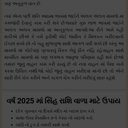
પણ અનુકુળ વાત છે.
ત્યાં એના પછી શનિ આઠમા ભાવમાં જઈને અલગ અલગ મામલો માં
કમજોરી દેવાનું કામ કરી શકે છે.જયારે ગુરુ લાભ ભાવમાં જઈને
અલગ અલગ મામલો માં અનૂકૂળતા આપશે.આ રીતે અમે કહી
શકીએ છીએ કે તમે ફરીથી કોઈ જમીન કે મિલકત ખરીદવાની
ઈચ્છા રાખો છો તો બહુ સુજબુજ સાથે આગળ વધી શકો છો પરંતુ આ
મામલો માં કોઈપણ પ્રકારનું રિસ્ક લેવું ઠીક નહિ રહે.વાહન સાથે
સબંધિત મામલો માં પણ લગભગ આવુજ પરિણામ રહી શકે છે.જો
તમારું જુનું વાહન કામ કરી રહ્યું છે તો નવા વાહન માં પૈસા ખર્ચ
કરવા ઉચિત નથી.જો કોઈ જુનું વાહન ખરીદવા માંગો છો તો એને
સારી રીતે ચેક કરીને અને કાગળ ચેક કરીને ખરીદવું સારું રહેશે.
વર્ષ 2025 માં સિંહ રાશિ વાળા માટે ઉપાય
દરેક ગુરુવાર ના દિવસે મંદિર માં બદામ દાન કરો.
માથા ઉપર નિયમિત રૂપે કેસર નો ચાંદલો કરો.
ચાંદી નો ટુકડો તમારી સાથે રાખો.