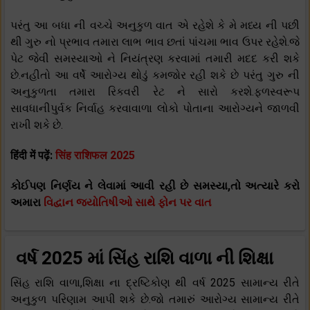
પરંતુ આ બધા ની વચ્ચે અનુકુળ વાત એ રહેશે કે મે મધ્ય ની પછી
થી ગુરુ નો પ્રભાવ તમારા લાભ ભાવ છતાં પાંચમા ભાવ ઉપર રહેશે.જે
પેટ જેવી સમસ્યાઓ ને નિયંત્રણ કરવામાં તમારી મદદ કરી શકે
છે.નહીતો આ વર્ષે આરોગ્ય થોડું કમજોર રહી શકે છે પરંતુ ગુરુ ની
અનુકુળતા તમારા રિકવરી રેટ ને સારો કરશે.ફળસ્વરૂપ
સાવધાનીપુર્વક નિર્વાહ કરવાવાળા લોકો પોતાના આરોગ્યને જાળવી
રાખી શકે છે.
हिंदी में पढ़ें:
सिंह राशिफल 2025
કોઈપણ નિર્ણય ને લેવામાં આવી રહી છે સમસ્યા,તો અત્યારે કરો
અમારા
વિદ્વાન જ્યોતિષીઓ સાથે ફોન પર વાત
વર્ષ 2025 માં સિંહ રાશિ વાળા ની શિક્ષા
સિંહ રાશિ વાળા,શિક્ષા ના દ્રષ્ટિકોણ થી વર્ષ 2025 સામાન્ય રીતે
અનુકુળ પરિણામ આપી શકે છે.જો તમારું આરોગ્ય સામાન્ય રીતે