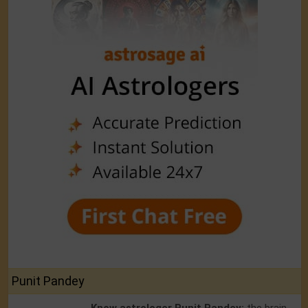
Punit Pandey
Know astrologer Punit Pandey:
the brain