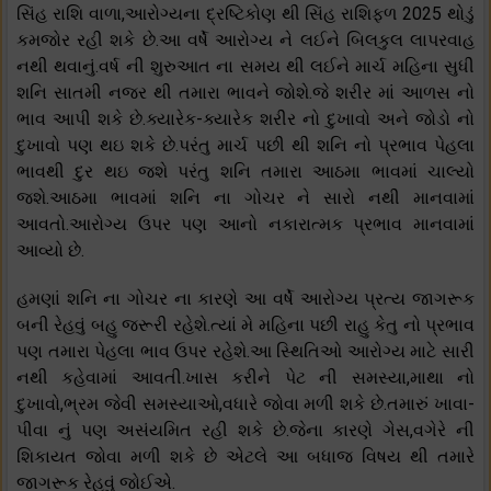
સિંહ રાશિ વાળા,આરોગ્યના દ્રષ્ટિકોણ થી સિંહ રાશિફળ 2025 થોડું
કમજોર રહી શકે છે.આ વર્ષે આરોગ્ય ને લઈને બિલકુલ લાપરવાહ
નથી થવાનું.વર્ષ ની શુરુઆત ના સમય થી લઈને માર્ચ મહિના સુધી
શનિ સાતમી નજર થી તમારા ભાવને જોશે.જે શરીર માં આળસ નો
ભાવ આપી શકે છે.ક્યારેક-ક્યારેક શરીર નો દુખાવો અને જોડો નો
દુખાવો પણ થઇ શકે છે.પરંતુ માર્ચ પછી થી શનિ નો પ્રભાવ પેહલા
ભાવથી દુર થઇ જશે પરંતુ શનિ તમારા આઠમા ભાવમાં ચાલ્યો
જશે.આઠમા ભાવમાં શનિ ના ગોચર ને સારો નથી માનવામાં
આવતો.આરોગ્ય ઉપર પણ આનો નકારાત્મક પ્રભાવ માનવામાં
આવ્યો છે.
હમણાં શનિ ના ગોચર ના કારણે આ વર્ષે આરોગ્ય પ્રત્ય જાગરૂક
બની રેહવું બહુ જરૂરી રહેશે.ત્યાં મે મહિના પછી રાહુ કેતુ નો પ્રભાવ
પણ તમારા પેહલા ભાવ ઉપર રહેશે.આ સ્થિતિઓ આરોગ્ય માટે સારી
નથી કહેવામાં આવતી.ખાસ કરીને પેટ ની સમસ્યા,માથા નો
દુખાવો,ભ્રમ જેવી સમસ્યાઓ,વધારે જોવા મળી શકે છે.તમારું ખાવા-
પીવા નું પણ અસંયમિત રહી શકે છે.જેના કારણે ગેસ,વગેરે ની
શિકાયત જોવા મળી શકે છે એટલે આ બધાજ વિષય થી તમારે
જાગરૂક રેહવું જોઈએ.