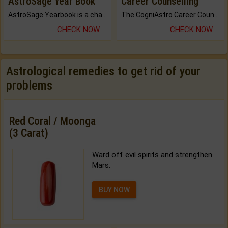
AstroSage Year Book
Career Counselling
AstroSage Yearbook is a channel to fulfill your dreams and destiny.
The CogniAstro Career Counselling Report is the most comprehensive report available on this topic.
CHECK NOW
CHECK NOW
Astrological remedies to get rid of your
problems
Red Coral / Moonga
(3 Carat)
Ward off evil spirits and strengthen
Mars.
BUY NOW