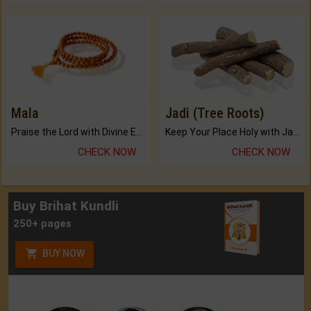
Mala
Jadi (Tree Roots)
Praise the Lord with Divine Energies of Mala.
Keep Your Place Holy with Jadi.
CHECK NOW
CHECK NOW
Buy Brihat Kundli
250+ pages
BUY NOW