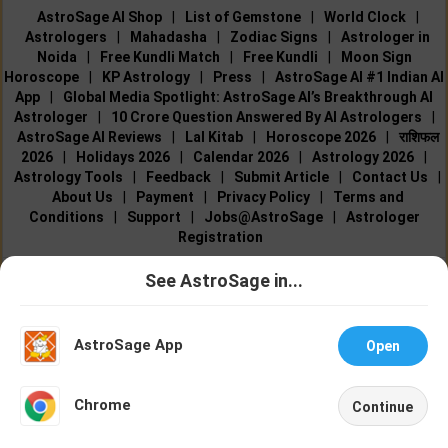
AstroSage AI Shop
|
List of Gemstone
|
World Clock
|
Astrologers
|
Mahadasha
|
Zodiac Signs
|
Astrologer in
Noida
|
Free Kundli Match
|
Free Kundli
|
Moon Sign
Horoscope
|
KP Astrology
|
Press
|
AstroSage AI #1 Indian AI
App
|
Global Media Spotlight: AstroSage AI’s Breakthrough AI
Astrologer
|
10 Crore Question Answered By AI Astrologers
|
AstroSage AI Reviews
|
Lal Kitab
|
Horoscope 2026
|
राशिफल
2026
|
Holidays 2026
|
Calendar 2026
|
Astrology 2026
|
Astrology Tools
|
Feedback
|
Submit Article
|
Contact Us
|
About Us
|
Payment
|
Privacy Policy
|
Terms and
Conditions
|
Support
|
Jobs@AstroSage
|
Astrologer
Registration
Online Consultation
See AstroSage in...
Talk To
Chat With
Talk to Astrologers
|
Chat with Astrologer
|
Online Astrology
Astrologer
Astrologer
Consultation
|
Marriage Astrologers
|
Tarot Readers
|
AstroSage App
Open
Numerologists
|
Love Astrologers
|
Career Astrologers
|
Vedic
Astrologers
|
Vastu Experts
|
Financial Astrologers
|
KP
NEW
Astrologers
|
Nadi Astrologers
|
Best Reiki Healers
Chrome
Continue
Home
Shop
Call
Chat
Account
© All copyrights reserved 2026
AstroSage.com
.