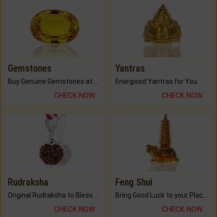
Gemstones
Yantras
Buy Genuine Gemstones at Best Prices.
Energised Yantras for You.
CHECK NOW
CHECK NOW
Rudraksha
Feng Shui
Original Rudraksha to Bless Your Way.
Bring Good Luck to your Place with Feng Shui.
CHECK NOW
CHECK NOW