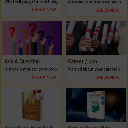
What will you get in 250+ pages Colored Brihat Kundli.
Are money matters a reason for the dark-circles under your eyes?
CHECK NOW
CHECK NOW
Ask A Question
Career / Job
Is there any question or problem lingering.
Worried about your career? don't know what is.
CHECK NOW
CHECK NOW