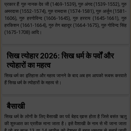
प्रकार हैं: गुरु नानक देव जी (1469-1539), गुरु अंगद (1539-1552), गुरु
अमरदास (1552-1574), गुरु रामदास (1574-1581), गुरु अर्जुन (1581-
1606), गुरु हरगोविन्द (1606-1645), गुरु हरराय (1645-1661), गुरु
हरकिशन (1661-1664), गुरु तेग बहादुर (1664-1675), गुरु गोविन्द सिंह
(1675-1708) आदि।
सिख त्योहार 2026: सिख धर्म के पर्वों और
त्योहारों का महत्व
सिख धर्म का इतिहास और महत्व जानने के बाद अब हम आपको रूबरू करवाते
हैं सिख धर्म के त्योहारों के महत्व से।
बैसाखी
सिख धर्म के लोगों के लिए बैसाखी का पर्व बेहद ख़ास होता है जिसे बसंत ऋतु
की शुरुआत का प्रतीक माना जाता है। इसे वैशाखी के नाम से भी जाना जाता
है जो हर साल 13 या 14 अप्रैल को देशभर में बहुत धूमधाम से मनाई जाती