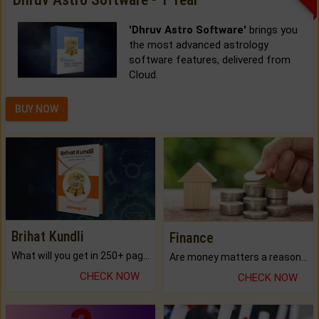
'Dhruv Astro Software'
brings you
the most advanced astrology
software features, delivered from
Cloud.
BUY NOW
Brihat Kundli
Finance
What will you get in 250+ pages Colored Brihat Kundli.
Are money matters a reason for the dark-circles under your eyes?
CHECK NOW
CHECK NOW