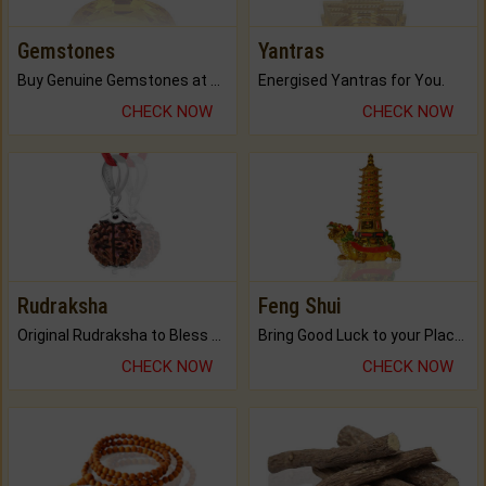
Gemstones
Yantras
Buy Genuine Gemstones at Best Prices.
Energised Yantras for You.
CHECK NOW
CHECK NOW
Rudraksha
Feng Shui
Original Rudraksha to Bless Your Way.
Bring Good Luck to your Place with Feng Shui.
CHECK NOW
CHECK NOW