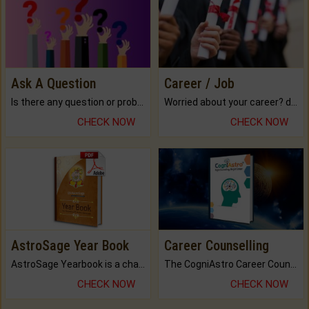
Ask A Question
Career / Job
Is there any question or problem lingering.
Worried about your career? don't know what is.
CHECK NOW
CHECK NOW
AstroSage Year Book
Career Counselling
AstroSage Yearbook is a channel to fulfill your dreams and destiny.
The CogniAstro Career Counselling Report is the most comprehensive report available on this topic.
CHECK NOW
CHECK NOW