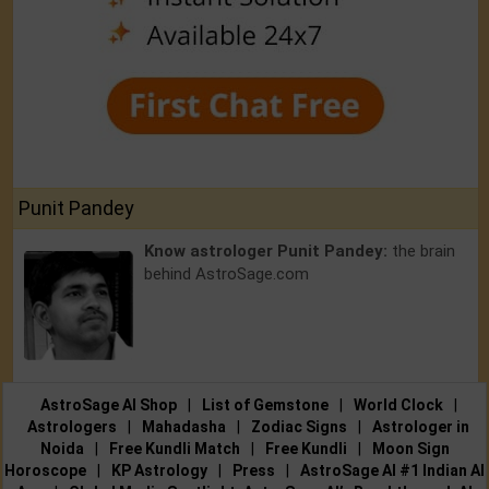
Punit Pandey
Know astrologer Punit Pandey:
the brain
behind AstroSage.com
AstroSage AI Shop
|
List of Gemstone
|
World Clock
|
Astrologers
|
Mahadasha
|
Zodiac Signs
|
Astrologer in
Noida
|
Free Kundli Match
|
Free Kundli
|
Moon Sign
Horoscope
|
KP Astrology
|
Press
|
AstroSage AI #1 Indian AI