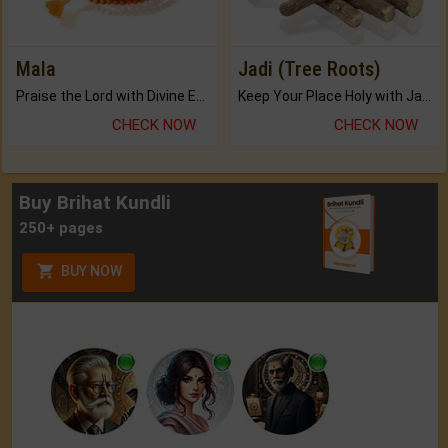
Mala
Jadi (Tree Roots)
Praise the Lord with Divine Energies of Mala.
Keep Your Place Holy with Jadi.
CHECK NOW
CHECK NOW
Buy Brihat Kundli
250+ pages
BUY NOW