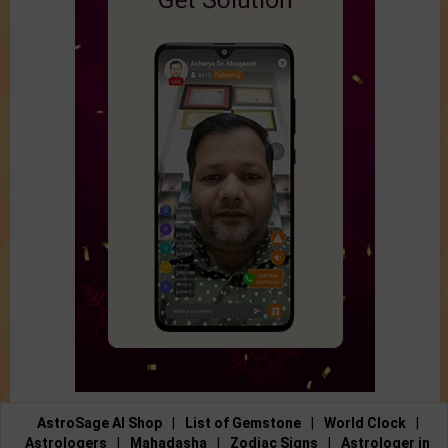
AstroSage AI Shop
|
List of Gemstone
|
World Clock
|
Astrologers
|
Mahadasha
|
Zodiac Signs
|
Astrologer in