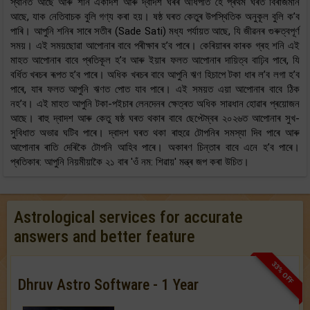
স্থানত আছে আৰু শনি একাদশ আৰু দ্বাদশ ঘৰৰ অধিপতি হৈ প্ৰথম ঘৰত বিৰাজমান
আছে, যাক নেতিবাচক বুলি গণ্য কৰা হয়। ষষ্ঠ ঘৰত কেতুৰ উপস্থিতিক অনুকূল বুলি ক’ব
পাৰি। আপুনি শনিৰ সাৰে সতীৰ (Sade Sati) মধ্য পৰ্যায়ত আছে, যি জীৱনৰ গুৰুত্বপূৰ্ণ
সময়। এই সময়ছোৱা আপোনাৰ বাবে পৰীক্ষাৰ হ’ব পাৰে। কেৰিয়াৰৰ কাৰক গ্ৰহ শনি এই
মাহত আপোনাৰ বাবে প্ৰতিকূল হ’ব আৰু ইয়াৰ ফলত আপোনাৰ দায়িত্ব বাঢ়িব পাৰে, যি
বৰ্ধিত খৰচৰ ৰূপত হ’ব পাৰে। অধিক খৰচৰ বাবে আপুনি ঋণ হিচাপে টকা ধাৰ ল’ব লগা হ’ব
পাৰে, যাৰ ফলত আপুনি ঋণত পোত যাব পাৰে। এই সময়ত এয়া আপোনাৰ বাবে ঠিক
নহ’ব। এই মাহত আপুনি টকা-পইচাৰ লেনদেনৰ ক্ষেত্ৰত অধিক সাৱধান হোৱাৰ প্ৰয়োজন
আছে। ৰাহু দ্বাদশ আৰু কেতু ষষ্ঠ ঘৰত থকাৰ বাবে ছেপ্টেম্বৰ ২০২৬ত আপোনাৰ সুখ-
সুবিধাত অভাৱ ঘটিব পাৰে। দ্বাদশ ঘৰত থকা ৰাহুৱে টোপনিৰ সমস্যা দিব পাৰে আৰু
আপোনাৰ ৰাতি দেৰিকৈ টোপনি আহিব পাৰে। অকাৰণ চিন্তাৰ বাবে এনে হ’ব পাৰে।
প্ৰতিকাৰ: আপুনি নিয়মীয়াকৈ ২১ বাৰ 'ওঁ নম: শিৱায়' মন্ত্ৰ জপ কৰা উচিত।
Astrological services for accurate
answers and better feature
33% OFF
Dhruv Astro Software - 1 Year