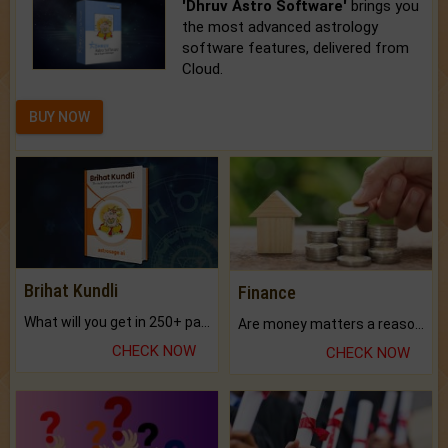
'Dhruv Astro Software'
brings you
the most advanced astrology
software features, delivered from
Cloud.
BUY NOW
Brihat Kundli
Finance
What will you get in 250+ pages Colored Brihat Kundli.
Are money matters a reason for the dark-circles under your eyes?
CHECK NOW
CHECK NOW