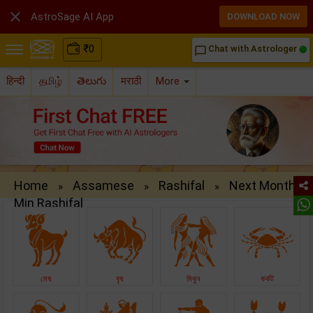

AstroSage AI App
DOWNLOAD NOW
₹
0
Chat with Astrologer
chat_bubble_outline
हिन्दी
தமிழ்
తెలుగు
मराठी
More
Home
Assamese
Rashifal
Next Monthly
»
»
»
Min Rashifal
মেষ
বৃষ
মিথুন
কৰ্কট