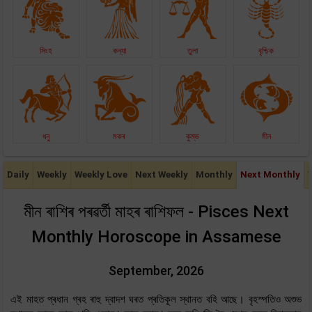
সিংহ
কন্যা
তুলা
বৃশ্চিক
ধনু
মকৰ
কুম্ভ
মীন
Daily
Weekly
Weekly Love
Next Weekly
Monthly
Next Monthly
মীন ৰাশিৰ পৰৱৰ্তী মাহৰ ৰাশিফল - Pisces Next
Monthly Horoscope in Assamese
September, 2026
এই মাহত প্ৰধান গ্ৰহ ৰাহু দ্বাদশ ঘৰত প্ৰতিকূল স্থানত বহি আছে। বৃহস্পতিও অশুভ