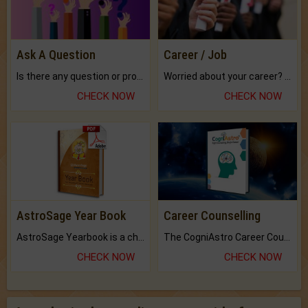
Ask A Question
Career / Job
Is there any question or problem lingering.
Worried about your career? don't know what is.
CHECK NOW
CHECK NOW
AstroSage Year Book
Career Counselling
AstroSage Yearbook is a channel to fulfill your dreams and destiny.
The CogniAstro Career Counselling Report is the most comprehensive report available on this topic.
CHECK NOW
CHECK NOW