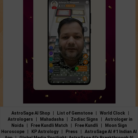
AstroSage AI Shop
|
List of Gemstone
|
World Clock
|
Astrologers
|
Mahadasha
|
Zodiac Signs
|
Astrologer in
Noida
|
Free Kundli Match
|
Free Kundli
|
Moon Sign
Horoscope
|
KP Astrology
|
Press
|
AstroSage AI #1 Indian AI
App
|
Global Media Spotlight: AstroSage AI’s Breakthrough AI