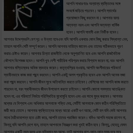
আপনি সাধারণতঃ অন্যান্য ব্যক্তিদের সঙ্গে
সংঘর্ষে জড়িয়ে পড়বেন। আপনি স্বার্থের
প্রয়োজনে কিছু করবেন না। আপনার হৃদয়
অত্যন্ত নরম এবং আপনি অত্যন্ত ধার্মিক
হবেন। আপনি সাহসী এবং নির্ভীক হবেন।
আপনার উদ্দেশ্যগুলি বেশ দৃঢ় ও উন্নত হবেএবং যদি আপনি একবার কোন কিছু করার সিদ্ধান্ত নেন,
তাহলে আপনি সেটি সম্পূর্ণ করেন। আপনি আপনার দায়িত্ব জানেন এবং তাদের সঠিকভাবে পূরণ
করার চেষ্টাও করেন। আপনার চিন্তা রাজনীতি থেকে অনুপ্রাণিত হবে এবং আপনি রাজনৈতিক
কৌশলে বিশেষজ্ঞ হবেন। আপনি খুব বেশী শারীরিক পরিশ্রম করায় বিশ্বাস করেন না; বরং আপনি
আপনার মস্তিষ্কের অধিক ব্যবহার করেন। কতৃত্বপ্রিয় হওয়ায়, আপনি অংশীদারের পরিবর্তে
স্বাধীনভাবে কাজ করা পছন্দ করবেন। আপনি একটু অলস প্রকৃতির হবেন এবং আপনি অনেক মজা
করা পছন্দ করবেন। আপনি জীবন সুখে অতিবাহিত করতে চাইবেন। মেশিনের মত আপনি কাজ করতে
পারবেন না, বরং স্বাধীনভাবে জীবন উপভোগ করতে চাইবেন। আপনি কোনো সমস্যায় আতঙ্কিত
হবেন না; এর পরিবর্তে নির্ভয়ে পরিস্থিতির মুখোমুখি হবেন এবং এর সাথে যুদ্ধ করবেন। আপনার
মধ্যের যে বিশ্বাস এবং অধিকার আপনাকে শক্তি দেয়, সেটিই আপনাকে কোন কঠিন পরিস্থিতিতে
জয়ী করে তোলে। আপনার ব্যক্তিত্বের মধ্যে আরো একটি গুণ আছে, সেটি হল যদি কেউ আপনার
সাথে বৈরীভাবাপন্ন হতে চেষ্টা করে, আপনি তাদের পরাজিত করেন। যদিও আপনি সহজে রাগেন না,
কিন্তু যদি আপনি রেগে যান, তাহলে আপনাকে নিয়ন্ত্রণ করা খুবই কঠিন হবে। কিন্তু, যেহেতু যেমন
আপনার একটি নরম হৃদয় এবং বুদ্ধিমান মন আছে, তাই আপনার রাগ কোন কোন সময় দূরে সরে