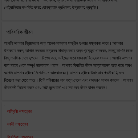
অ্যালকোহল তৈরি বা মদ সম্পর্কিত কাজ; প্লাস্টিক বা প্লাস্টিক উৎপাদন সম্পর্কিত কাজ;
পেট্রোলিয়াম সম্পর্কিত কাজ; যোগব্যায়াম প্রশিক্ষক; উদ্ভাবক; প্রভৃতি।
পারিবারিক জীবন
আপনি আপনার প্রিয়জনের জন্য অনেক সমস্যার সম্মুখীন হওয়ার সম্ভাবনা আছে। আপনার
উদারতার দরুন, আপনি সবসময় অন্যদের সাহায্য করার জন্য প্রস্তুত থাকবেন, কিন্তু আপনি নিজে
কিছু মানসিক চাপে ভুগবেন। বিশেষ করে, ভাইদের সাথে সামান্য বিচ্ছেদও সম্ভব। আপনি আপনার
বাবা মায়ের থেকে সম্পূর্ণ ভালোবাসা পাবেন। আপনার বিবাহিত জীবন সন্তোষজনক হতে পারে কারণ
আপনি আপনার স্ত্রীকে নিঃশর্তভাবে ভালবাসবেন। আপনার স্ত্রীকে উদারতার প্রতীক হিসেবে
বিবেচনা করা যেতে পারে। তিনি পরিবারের ভাল যত্ন নেবেন এবং বড়দেরও সম্মান করবেন। আপনার
জীবনসঙ্গী “ভালো করুন এবং সেটি ভুলে যান”-এর মত করে জীবন যাপন করবেন।
অশ্বিনী নক্ষত্রের
ভরনী নক্ষত্রের
ক্রিতিকা নক্ষত্রের