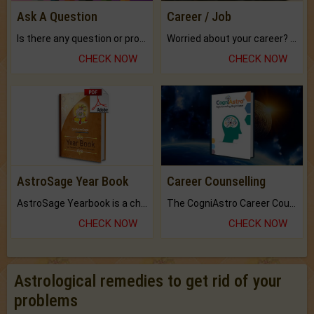
Ask A Question
Career / Job
Is there any question or problem lingering.
Worried about your career? don't know what is.
CHECK NOW
CHECK NOW
AstroSage Year Book
Career Counselling
AstroSage Yearbook is a channel to fulfill your dreams and destiny.
The CogniAstro Career Counselling Report is the most comprehensive report available on this topic.
CHECK NOW
CHECK NOW
Astrological remedies to get rid of your
problems