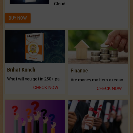
Cloud.
BUY NOW
Brihat Kundli
Finance
What will you get in 250+ pages Colored Brihat Kundli.
Are money matters a reason for the dark-circles under your eyes?
CHECK NOW
CHECK NOW