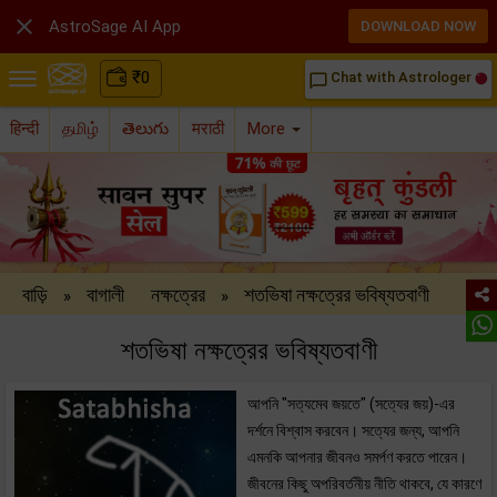

AstroSage AI App
DOWNLOAD NOW
₹
0
Chat with Astrologer
chat_bubble_outline
हिन्दी
தமிழ்
తెలుగు
मराठी
More
বাড়ি
বাগালী
নক্ষত্রের
শতভিষা নক্ষত্রের ভবিষ্যতবাণী
»
»
শতভিষা নক্ষত্রের ভবিষ্যতবাণী
আপনি "সত্যমেব জয়তে" (সত্যের জয়)-এর
দর্শনে বিশ্বাস করবেন। সত্যের জন্য, আপনি
এমনকি আপনার জীবনও সমর্পণ করতে পারেন।
জীবনের কিছু অপরিবর্তনীয় নীতি থাকবে, যে কারণে