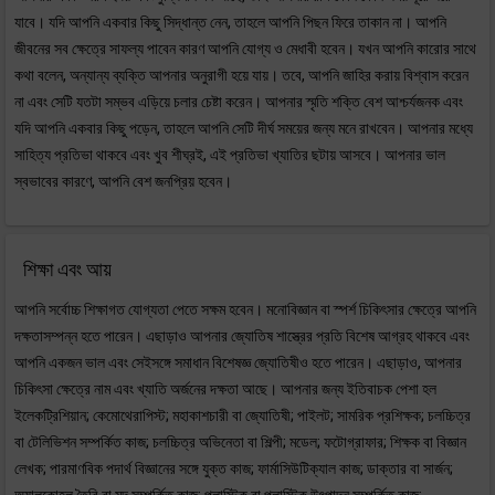
যাবে। যদি আপনি একবার কিছু সিদ্ধান্ত নেন, তাহলে আপনি পিছন ফিরে তাকান না। আপনি
জীবনের সব ক্ষেত্রে সাফল্য পাবেন কারণ আপনি যোগ্য ও মেধাবী হবেন। যখন আপনি কারোর সাথে
কথা বলেন, অন্যান্য ব্যক্তি আপনার অনুরাগী হয়ে যায়। তবে, আপনি জাহির করায় বিশ্বাস করেন
না এবং সেটি যতটা সম্ভব এড়িয়ে চলার চেষ্টা করেন। আপনার স্মৃতি শক্তি বেশ আশ্চর্যজনক এবং
যদি আপনি একবার কিছু পড়েন, তাহলে আপনি সেটি দীর্ঘ সময়ের জন্য মনে রাখবেন। আপনার মধ্যে
সাহিত্য প্রতিভা থাকবে এবং খুব শীঘ্রই, এই প্রতিভা খ্যাতির ছটায় আসবে। আপনার ভাল
স্বভাবের কারণে, আপনি বেশ জনপ্রিয় হবেন।
শিক্ষা এবং আয়
আপনি সর্বোচ্চ শিক্ষাগত যোগ্যতা পেতে সক্ষম হবেন। মনোবিজ্ঞান বা স্পর্শ চিকিৎসার ক্ষেত্রে আপনি
দক্ষতাসম্পন্ন হতে পারেন। এছাড়াও আপনার জ্যোতিষ শাস্ত্রের প্রতি বিশেষ আগ্রহ থাকবে এবং
আপনি একজন ভাল এবং সেইসঙ্গে সমাধান বিশেষজ্ঞ জ্যোতিষীও হতে পারেন। এছাড়াও, আপনার
চিকিৎসা ক্ষেত্রে নাম এবং খ্যাতি অর্জনের দক্ষতা আছে। আপনার জন্য ইতিবাচক পেশা হল
ইলেকট্রিশিয়ান; কেমোথেরাপিস্ট; মহাকাশচারী বা জ্যোতিষী; পাইলট; সামরিক প্রশিক্ষক; চলচ্চিত্র
বা টেলিভিশন সম্পর্কিত কাজ; চলচ্চিত্র অভিনেতা বা শিল্পী; মডেল; ফটোগ্রাফার; শিক্ষক বা বিজ্ঞান
লেখক; পারমাণবিক পদার্থ বিজ্ঞানের সঙ্গে যুক্ত কাজ; ফার্মাসিউটিক্যাল কাজ; ডাক্তার বা সার্জন;