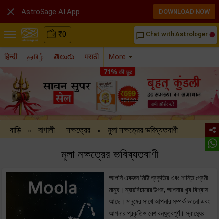

AstroSage AI App
DOWNLOAD NOW
₹
0
Chat with Astrologer
chat_bubble_outline
हिन्दी
தமிழ்
తెలుగు
मराठी
More
বাড়ি
বাগালী
নক্ষত্রের
মুলা নক্ষত্রের ভবিষ্যতবাণী
»
»
মুলা নক্ষত্রের ভবিষ্যতবাণী
আপনি একজন মিষ্টি প্রকৃতির এবং শান্তি প্রেমী
মানুষ। ন্যায়বিচারের উপর, আপনার খুব বিশ্বাস
আছে। মানুষের সাথে আপনার সম্পর্ক ভালো এবং
আপনার প্রকৃতিও বেশ বন্ধুত্বপূর্ণ। স্বাস্থ্যের