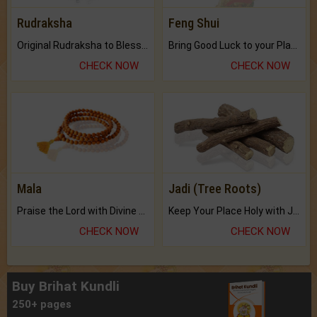
Rudraksha
Feng Shui
Original Rudraksha to Bless Your Way.
Bring Good Luck to your Place with Feng Shui.
CHECK NOW
CHECK NOW
Mala
Jadi (Tree Roots)
Praise the Lord with Divine Energies of Mala.
Keep Your Place Holy with Jadi.
CHECK NOW
CHECK NOW
Buy Brihat Kundli
250+ pages