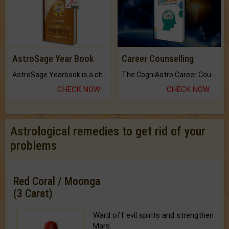
AstroSage Year Book
Career Counselling
AstroSage Yearbook is a channel to fulfill your dreams and destiny.
The CogniAstro Career Counselling Report is the most comprehensive report available on this topic.
CHECK NOW
CHECK NOW
Astrological remedies to get rid of your
problems
Red Coral / Moonga
(3 Carat)
Ward off evil spirits and strengthen
Mars.