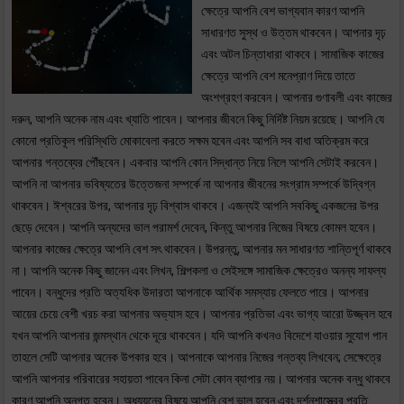
ক্ষেত্রে আপনি বেশ ভাগ্যবান কারণ আপনি
সাধারণত সুস্থ ও উত্তম থাকবেন। আপনার দৃঢ়
এবং অটল চিন্তাধারা থাকবে। সামাজিক কাজের
ক্ষেত্রে আপনি বেশ মনেপ্রাণ দিয়ে তাতে
অংশগ্রহণ করবেন। আপনার গুণাবলী এবং কাজের
দরুন, আপনি অনেক নাম এবং খ্যাতি পাবেন। আপনার জীবনে কিছু নির্দিষ্ট নিয়ম রয়েছে। আপনি যে
কোনো প্রতিকূল পরিস্থিতি মোকাবেলা করতে সক্ষম হবেন এবং আপনি সব বাধা অতিক্রম করে
আপনার গন্তব্যের পৌঁছবেন। একবার আপনি কোন সিদ্ধান্ত নিয়ে নিলে আপনি সেটাই করবেন।
আপনি না আপনার ভবিষ্যতের উত্তেজনা সম্পর্কে না আপনার জীবনের সংগ্রাম সম্পর্কে উদ্বিগ্ন
থাকবেন। ঈশ্বরের উপর, আপনার দৃঢ় বিশ্বাস থাকবে। এজন্যই আপনি সবকিছু একজনের উপর
ছেড়ে দেবেন। আপনি অন্যদের ভাল পরামর্শ দেবেন, কিন্তু আপনার নিজের বিষয়ে কোমল হবেন।
আপনার কাজের ক্ষেত্রে আপনি বেশ সৎ থাকবেন। উপরন্তু, আপনার মন সাধারণত শান্তিপূর্ণ থাকবে
না। আপনি অনেক কিছু জানেন এবং লিখন, শিল্পকলা ও সেইসঙ্গে সামাজিক ক্ষেত্রেও অনন্য সাফল্য
পাবেন। বন্ধুদের প্রতি অত্যধিক উদারতা আপনাকে আর্থিক সমস্যায় ফেলতে পারে। আপনার
আয়ের চেয়ে বেশী খরচ করা আপনার অভ্যাস হবে। আপনার প্রতিভা এবং ভাগ্য আরো উজ্জ্বল হবে
যখন আপনি আপনার জন্মস্থান থেকে দূরে থাকবেন। যদি আপনি কখনও বিদেশে যাওয়ার সুযোগ পান
তাহলে সেটি আপনার অনেক উপকার হবে। আপনাকে আপনার নিজের গন্তব্য লিখবেন; সেক্ষেত্রে
আপনি আপনার পরিবারের সহায়তা পাবেন কিনা সেটা কোন ব্যাপার নয়। আপনার অনেক বন্ধু থাকবে
কারণ আপনি অনুগত হবেন। অধ্যয়নের বিষয়ে আপনি বেশ ভাল হবেন এবং দর্শনশাস্ত্রের প্রতি