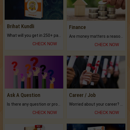
Brihat Kundli
Finance
What will you get in 250+ pages Colored Brihat Kundli.
Are money matters a reason for the dark-circles under your eyes?
CHECK NOW
CHECK NOW
Ask A Question
Career / Job
Is there any question or problem lingering.
Worried about your career? don't know what is.
CHECK NOW
CHECK NOW