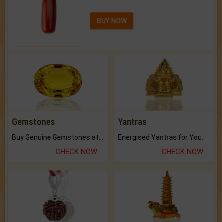
BUY NOW
Gemstones
Yantras
Buy Genuine Gemstones at Best Prices.
Energised Yantras for You.
CHECK NOW
CHECK NOW