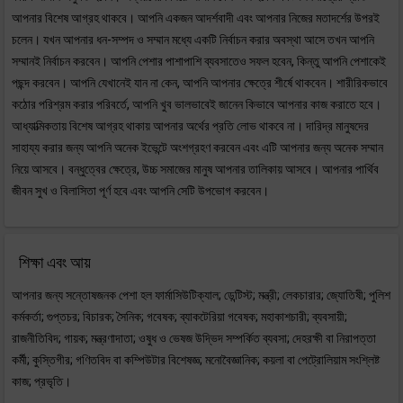
আপনার বিশেষ আগ্রহ থাকবে। আপনি একজন আদর্শবাদী এবং আপনার নিজের মতাদর্শের উপরই
চলেন। যখন আপনার ধন-সম্পদ ও সম্মান মধ্যে একটি নির্বাচন করার অবস্থা আসে তখন আপনি
সম্মানই নির্বাচন করবেন। আপনি পেশার পাশাপাশি ব্যবসাতেও সফল হবেন, কিন্তু আপনি পেশাকেই
পছন্দ করবেন। আপনি যেখানেই যান না কেন, আপনি আপনার ক্ষেত্রে শীর্ষে থাকবেন। শারীরিকভাবে
কঠোর পরিশ্রম করার পরিবর্তে, আপনি খুব ভালভাবেই জানেন কিভাবে আপনার কাজ করাতে হবে।
আধ্যাত্মিকতায় বিশেষ আগ্রহ থাকায় আপনার অর্থের প্রতি লোভ থাকবে না। দারিদ্র মানুষদের
সাহায্য করার জন্য আপনি অনেক ইভেন্টে অংশগ্রহণ করবেন এবং এটি আপনার জন্য অনেক সম্মান
নিয়ে আসবে। বন্ধুত্বের ক্ষেত্রে, উচ্চ সমাজের মানুষ আপনার তালিকায় আসবে। আপনার পার্থিব
জীবন সুখ ও বিলাসিতা পূর্ণ হবে এবং আপনি সেটি উপভোগ করবেন।
শিক্ষা এবং আয়
আপনার জন্য সন্তোষজনক পেশা হল ফার্মাসিউটিক্যাল; ডেন্টিস্ট; মন্ত্রী; লেকচারার; জ্যোতিষী; পুলিশ
কর্মকর্তা; গুপ্তচর; বিচারক; সৈনিক; গবেষক; ব্যাকটেরিয়া গবেষক; মহাকাশচারী; ব্যবসায়ী;
রাজনীতিবিদ; গায়ক; মন্ত্রণাদাতা; ওষুধ ও ভেষজ উদ্ভিদ সম্পর্কিত ব্যবসা; দেহরক্ষী বা নিরাপত্তা
কর্মী; কুস্তিগীর; গণিতবিদ বা কম্পিউটার বিশেষজ্ঞ; মনোবৈজ্ঞানিক; কয়লা বা পেট্রোলিয়াম সংশ্লিষ্ট
কাজ; প্রভৃতি।