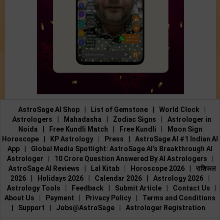
AstroSage AI Shop
|
List of Gemstone
|
World Clock
|
Astrologers
|
Mahadasha
|
Zodiac Signs
|
Astrologer in
Noida
|
Free Kundli Match
|
Free Kundli
|
Moon Sign
Horoscope
|
KP Astrology
|
Press
|
AstroSage AI #1 Indian AI
App
|
Global Media Spotlight: AstroSage AI’s Breakthrough AI
Astrologer
|
10 Crore Question Answered By AI Astrologers
|
AstroSage AI Reviews
|
Lal Kitab
|
Horoscope 2026
|
राशिफल
2026
|
Holidays 2026
|
Calendar 2026
|
Astrology 2026
|
Astrology Tools
|
Feedback
|
Submit Article
|
Contact Us
|
About Us
|
Payment
|
Privacy Policy
|
Terms and Conditions
|
Support
|
Jobs@AstroSage
|
Astrologer Registration