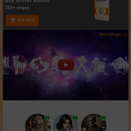
Buy Brihat Kundli
250+ pages
BUY NOW