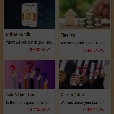
Brihat Kundli
Finance
What will you get in 250+ pages Colored Brihat Kundli.
Are money matters a reason for the dark-circles under your eyes?
CHECK NOW
CHECK NOW
Ask A Question
Career / Job
Is there any question or problem lingering.
Worried about your career? don't know what is.
CHECK NOW
CHECK NOW