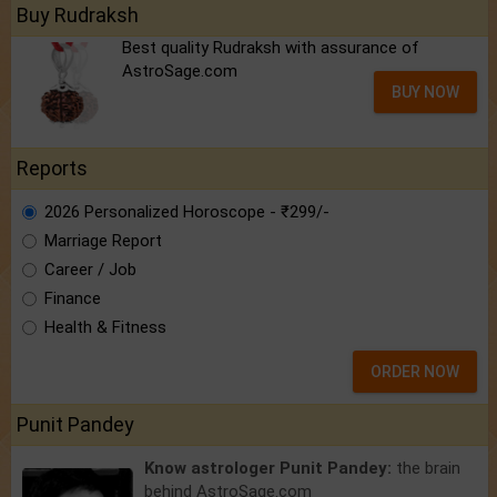
Buy Rudraksh
Best quality Rudraksh with assurance of
AstroSage.com
BUY NOW
Reports
2026 Personalized Horoscope - ₹299/-
Marriage Report
Career / Job
Finance
Health & Fitness
ORDER NOW
Punit Pandey
Know astrologer Punit Pandey:
the brain
behind AstroSage.com