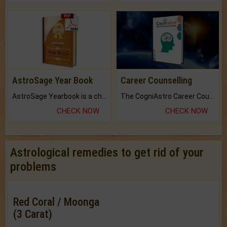
AstroSage Year Book
Career Counselling
AstroSage Yearbook is a channel to fulfill your dreams and destiny.
The CogniAstro Career Counselling Report is the most comprehensive report available on this topic.
CHECK NOW
CHECK NOW
Astrological remedies to get rid of your
problems
Red Coral / Moonga
(3 Carat)