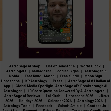
AstroSage AI Shop
|
List of Gemstone
|
World Clock
|
Astrologers
|
Mahadasha
|
Zodiac Signs
|
Astrologer in
Noida
|
Free Kundli Match
|
Free Kundli
|
Moon Sign
Horoscope
|
KP Astrology
|
Press
|
AstroSage AI #1 Indian AI
App
|
Global Media Spotlight: AstroSage AI’s Breakthrough AI
Astrologer
|
10 Crore Question Answered By AI Astrologers
|
AstroSage AI Reviews
|
Lal Kitab
|
Horoscope 2026
|
राशिफल
2026
|
Holidays 2026
|
Calendar 2026
|
Astrology 2026
|
Astrology Tools
|
Feedback
|
Submit Article
|
Contact Us
|
About Us
|
Payment
|
Privacy Policy
|
Terms and Conditions