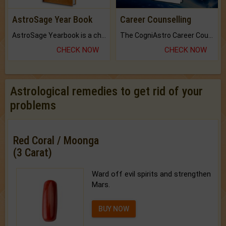
AstroSage Year Book
Career Counselling
AstroSage Yearbook is a channel to fulfill your dreams and destiny.
The CogniAstro Career Counselling Report is the most comprehensive report available on this topic.
CHECK NOW
CHECK NOW
Astrological remedies to get rid of your
problems
Red Coral / Moonga
(3 Carat)
Ward off evil spirits and strengthen
Mars.
BUY NOW