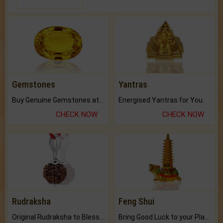
Gemstones
Yantras
Buy Genuine Gemstones at Best Prices.
Energised Yantras for You.
CHECK NOW
CHECK NOW
Rudraksha
Feng Shui
Original Rudraksha to Bless Your Way.
Bring Good Luck to your Place with Feng Shui.