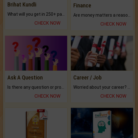
Brihat Kundli
Finance
What will you get in 250+ pages Colored Brihat Kundli.
Are money matters a reason for the dark-circles under your eyes?
CHECK NOW
CHECK NOW
Ask A Question
Career / Job
Is there any question or problem lingering.
Worried about your career? don't know what is.
CHECK NOW
CHECK NOW