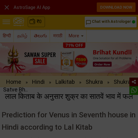

AstroSage AI App
DOWNLOAD NOW
₹
0
Chat with Astrologer
chat_bubble_outline
हिन्दी
தமிழ்
తెలుగు
मराठी
More
Home
Hindi
Lalkitab
Shukra
Shukra
»
»
»
»
Satve Bh..
लाल किताब के अनुसार शुक्र का सातवें भाव में फल
Prediction for Venus in Seventh house in
Hindi according to Lal Kitab