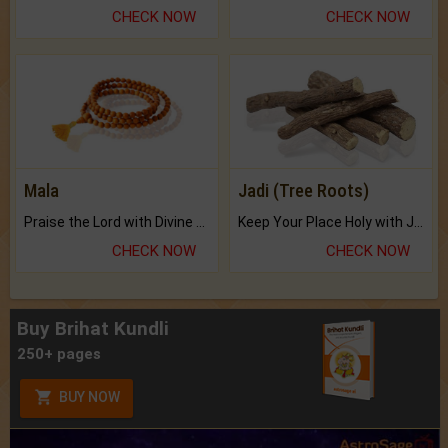
CHECK NOW
CHECK NOW
Mala
Jadi (Tree Roots)
Praise the Lord with Divine Energies of Mala.
Keep Your Place Holy with Jadi.
CHECK NOW
CHECK NOW
Buy Brihat Kundli
250+ pages
BUY NOW